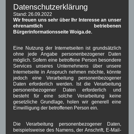
Kommunalpolitik
(85)
Datenschutzerklärung
Pressespiegel
(282)
Stand: 26.09.2022
um Wallgau
(258)
Wir freuen uns sehr über Ihr Interesse an unser
Wallgau im Netz
(65)
ehrenamtlich betriebenen
Bürgerinformationsseite Woiga.de.
Schlagwörter
Eine Nutzung der Internetseiten ist grundsätzlich
ohne jede Angabe personenbezogener Daten
1250-Jahre
AlpenRaum
Arbeitsgruppe 1-13
,
,
,
möglich. Sofern eine betroffene Person besondere
Services unseres Unternehmens über unsere
Bauvorhaben
Arbeitsmarkt
Asyl
,
,
,
Internetseite in Anspruch nehmen möchte, könnte
jedoch eine Verarbeitung personenbezogener
Bildergalerie
Brauchtum
Corona
,
,
,
Daten erforderlich werden. Ist die Verarbeitung
personenbezogener Daten erforderlich und
Dorferneuerung
Dorfleben
,
,
besteht für eine solche Verarbeitung keine
Dorfplatz
gesetzliche Grundlage, holen wir generell eine
Fest
G7
Energiewende
,
,
,
,
Einwilligung der betroffenen Person ein.
Gewerbe
Gesundheit
Haushalt
,
,
,
Die Verarbeitung personenbezogener Daten,
Infrastruktur
historische Bilder
Isarkies
,
,
,
beispielsweise des Namens, der Anschrift, E-Mail-