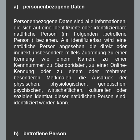
Oktober 2025
(8)
a) personenbezogene Daten
September 2025
(5)
August 2025
(2)
Personenbezogene Daten sind alle Informationen,
Juli 2025
(9)
die sich auf eine identifizierte oder identifizierbare
Juni 2025
(7)
natürliche Person (im Folgenden „betroffene
Mai 2025
(3)
Person") beziehen. Als identifizierbar wird eine
April 2025
(8)
natürliche Person angesehen, die direkt oder
März 2025
(5)
indirekt, insbesondere mittels Zuordnung zu einer
Februar 2025
(9)
Kennung wie einem Namen, zu einer
Januar 2025
(8)
Kennnummer, zu Standortdaten, zu einer Online-
Dezember 2024
(7)
Kennung oder zu einem oder mehreren
November 2024
(14)
besonderen Merkmalen, die Ausdruck der
Oktober 2024
(10)
physischen, physiologischen, genetischen,
September 2024
(8)
psychischen, wirtschaftlichen, kulturellen oder
sozialen Identität dieser natürlichen Person sind,
August 2024
(2)
identifiziert werden kann.
Juli 2024
(9)
Juni 2024
(4)
Mai 2024
(4)
April 2024
(5)
März 2024
(4)
b) betroffene Person
Februar 2024
(4)