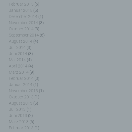
nicht als Empfänger.
Februar 2015
(6)
Januar 2015
(5)
Dezember 2014
(1)
November 2014
(3)
Oktober 2014
(3)
j) Dritter
September 2014
(6)
August 2014
(4)
Dritter ist eine natürliche oder juristische Person,
Juli 2014
(3)
Behörde, Einrichtung oder andere Stelle außer der
Juni 2014
(3)
betroffenen Person, dem Verantwortlichen, dem
Mai 2014
(4)
Auftragsverarbeiter und den Personen, die unter
April 2014
(4)
der unmittelbaren Verantwortung des
März 2014
(9)
Verantwortlichen oder des Auftragsverarbeiters
Februar 2014
(3)
befugt sind, die personenbezogenen Daten zu
Januar 2014
(1)
verarbeiten.
November 2013
(1)
Oktober 2013
(1)
August 2013
(5)
Juli 2013
(1)
k) Einwilligung
Juni 2013
(2)
März 2013
(6)
Februar 2013
(1)
Einwilligung ist jede von der betroffenen Person