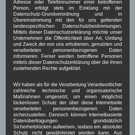
Adresse oder Telefonnummer einer betroffenen
Kirche
Kunsthandwerk
Landwirtschaft
,
,
,
Person, erfolgt stets im Einklang mit der
Datenschutz-Grundverordnung und in
Musik
Natur und Umwelt
Ochsenrennen
,
,
,
Übereinstimmung mit den für uns geltenden
landesspezifischen Datenschutzbestimmungen.
Schule
Sport
Tourismus
Tagespflege
,
,
,
,
Mittels dieser Datenschutzerklärung möchte unser
Veranstaltung
Unternehmen die Öffentlichkeit über Art, Umfang
Verkehr
TV
Umfrage
,
,
,
,
und Zweck der von uns erhobenen, genutzten und
Verwaltung
verarbeiteten personenbezogenen Daten
Video
,
,
informieren. Ferner werden betroffene Personen
Woiga.de
mittels dieser Datenschutzerklärung über die ihnen
Vorstand Dorferneuerung
,
,
zustehenden Rechte aufgeklärt.
Zeitung
Zigarettensteig
,
Wir haben als für die Verarbeitung Verantwortlicher
zahlreiche technische und organisatorische
Bauernregel im August
Maßnahmen umgesetzt, um einen möglichst
lückenlosen Schutz der über diese Internetseite
verarbeiteten personenbezogenen Daten
Mariä Himmelfahrt im Sonnenschein, wird der Wein gesegnet
sicherzustellen. Dennoch können Internetbasierte
sein. 15. August
Datenübertragungen grundsätzlich
Sicherheitslücken aufweisen, sodass ein absoluter
Schutz nicht gewährleistet werden kann. Aus