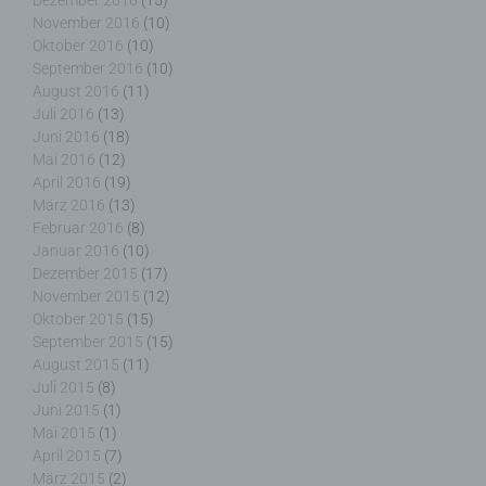
Dezember 2016
(15)
h) Auftragsverarbeiter
November 2016
(10)
Oktober 2016
(10)
September 2016
(10)
Auftragsverarbeiter ist eine natürliche oder
August 2016
(11)
juristische Person, Behörde, Einrichtung oder
Juli 2016
(13)
andere Stelle, die personenbezogene Daten im
Auftrag des Verantwortlichen verarbeitet.
Juni 2016
(18)
Mai 2016
(12)
April 2016
(19)
März 2016
(13)
Februar 2016
(8)
i) Empfänger
Januar 2016
(10)
Dezember 2015
(17)
Empfänger ist eine natürliche oder juristische
November 2015
(12)
Person, Behörde, Einrichtung oder andere Stelle,
Oktober 2015
(15)
der personenbezogene Daten offengelegt werden,
September 2015
(15)
unabhängig davon, ob es sich bei ihr um einen
August 2015
(11)
Dritten handelt oder nicht. Behörden, die im
Juli 2015
(8)
Rahmen eines bestimmten Untersuchungsauftrags
Juni 2015
(1)
nach dem Unionsrecht oder dem Recht der
Mai 2015
(1)
Mitgliedstaaten möglicherweise
April 2015
(7)
personenbezogene Daten erhalten, gelten jedoch
März 2015
(2)