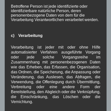
Januar 2024
(5)
Betroffene Person ist jede identifizierte oder
Dezember 2023
(8)
identifizierbare natürliche Person, deren
November 2023
(5)
personenbezogene Daten von dem für die
Oktober 2023
(8)
Verarbeitung Verantwortlichen verarbeitet werden.
September 2023
(8)
August 2023
(4)
Juli 2023
(8)
c) Verarbeitung
Juni 2023
(7)
Mai 2023
(8)
Verarbeitung ist jeder mit oder ohne Hilfe
April 2023
(10)
automatisierter Verfahren ausgeführte Vorgang
März 2023
(5)
oder jede solche Vorgangsreihe im
Februar 2023
(3)
Zusammenhang mit personenbezogenen Daten
Januar 2023
(8)
wie das Erheben, das Erfassen, die Organisation,
Dezember 2022
(7)
das Ordnen, die Speicherung, die Anpassung oder
November 2022
(8)
Veränderung, das Auslesen, das Abfragen, die
Oktober 2022
(8)
Verwendung, die Offenlegung durch Übermittlung,
September 2022
(2)
Verbreitung oder eine andere Form der
August 2022
(6)
Bereitstellung, den Abgleich oder die Verknüpfung,
Juli 2022
(5)
die Einschränkung, das Löschen oder die
Juni 2022
(4)
Vernichtung.
Mai 2022
(5)