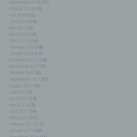
September 2018
(13)
August 2018
(10)
Juli 2018
(12)
g) Verantwortlicher oder für die Verarbeitung
Juni 2018
(14)
Verantwortlicher
Mai 2018
(5)
April 2018
(13)
Verantwortlicher oder für die Verarbeitung
März 2018
(14)
Verantwortlicher ist die natürliche oder juristische
Februar 2018
(18)
Person, Behörde, Einrichtung oder andere Stelle,
Januar 2018
(13)
die allein oder gemeinsam mit anderen über die
Dezember 2017
(18)
Zwecke und Mittel der Verarbeitung von
November 2017
(7)
personenbezogenen Daten entscheidet. Sind die
Oktober 2017
(6)
Zwecke und Mittel dieser Verarbeitung durch das
September 2017
(10)
Unionsrecht oder das Recht der Mitgliedstaaten
August 2017
(9)
vorgegeben, so kann der Verantwortliche
Juli 2017
(7)
beziehungsweise können die bestimmten Kriterien
Juni 2017
(14)
seiner Benennung nach dem Unionsrecht oder
Mai 2017
(13)
dem Recht der Mitgliedstaaten vorgesehen
April 2017
(14)
werden.
März 2017
(11)
Februar 2017
(11)
Januar 2017
(18)