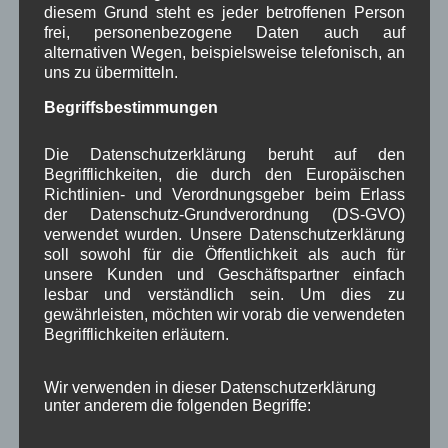
Neueste Kommentare
diesem Grund steht es jeder betroffenen Person
frei, personenbezogene Daten auch auf
alternativen Wegen, beispielsweise telefonisch, an
WBE
bei
Über uns
uns zu übermitteln.
Josef Otler, Verein fürr Geschichte
bei
Über uns
Begriffsbestimmungen
Gerd Erfert
bei
Über uns
Die Datenschutzerklärung beruht auf den
Begrifflichkeiten, die durch den Europäischen
Richtlinien- und Verordnungsgeber beim Erlass
Beitragsarchiv
der Datenschutz-Grundverordnung (DS-GVO)
verwendet wurden. Unsere Datenschutzerklärung
August 2026
(2)
soll sowohl für die Öffentlichkeit als auch für
Juli 2026
(9)
unsere Kunden und Geschäftspartner einfach
lesbar und verständlich sein. Um dies zu
Juni 2026
(4)
gewährleisten, möchten wir vorab die verwendeten
Mai 2026
(11)
Begrifflichkeiten erläutern.
April 2026
(8)
März 2026
(9)
Februar 2026
(6)
Wir verwenden in dieser Datenschutzerklärung
Januar 2026
(8)
unter anderem die folgenden Begriffe:
Dezember 2025
(14)
November 2025
(5)