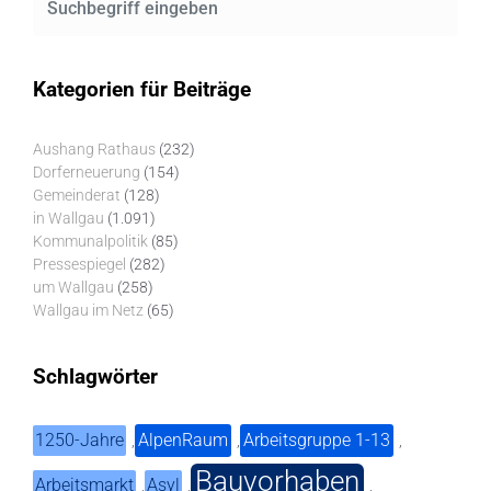
Kategorien für Beiträge
Aushang Rathaus
(232)
Dorferneuerung
(154)
Gemeinderat
(128)
in Wallgau
(1.091)
Kommunalpolitik
(85)
Pressespiegel
(282)
um Wallgau
(258)
Wallgau im Netz
(65)
Schlagwörter
1250-Jahre
AlpenRaum
Arbeitsgruppe 1-13
,
,
,
Bauvorhaben
Arbeitsmarkt
Asyl
,
,
,