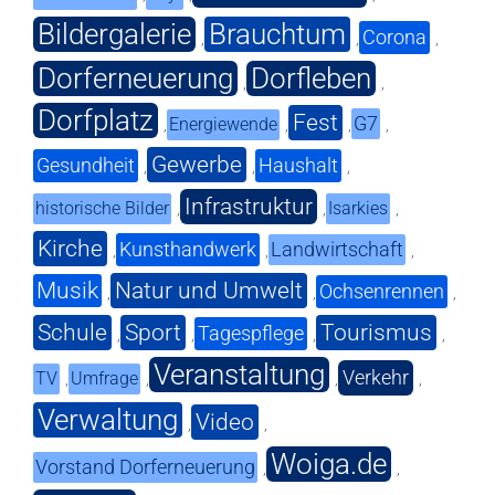
Bildergalerie
Brauchtum
Corona
,
,
,
Dorferneuerung
Dorfleben
,
,
Dorfplatz
Fest
G7
Energiewende
,
,
,
,
Gewerbe
Gesundheit
Haushalt
,
,
,
Infrastruktur
historische Bilder
Isarkies
,
,
,
Kirche
Kunsthandwerk
Landwirtschaft
,
,
,
Musik
Natur und Umwelt
Ochsenrennen
,
,
,
Schule
Sport
Tourismus
Tagespflege
,
,
,
,
Veranstaltung
Verkehr
TV
Umfrage
,
,
,
,
Verwaltung
Video
,
,
Woiga.de
Vorstand Dorferneuerung
,
,