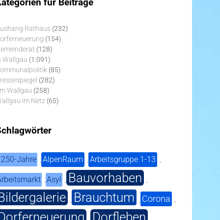
ategorien für Beiträge
ushang Rathaus
(232)
orferneuerung
(154)
emeinderat
(128)
n Wallgau
(1.091)
ommunalpolitik
(85)
ressespiegel
(282)
m Wallgau
(258)
allgau im Netz
(65)
Schlagwörter
1250-Jahre
AlpenRaum
Arbeitsgruppe 1-13
,
,
,
Bauvorhaben
Arbeitsmarkt
Asyl
,
,
,
Bildergalerie
Brauchtum
Corona
,
,
,
Dorferneuerung
Dorfleben
,
,