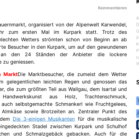
K
Kommentieren
A
uernmarkt, organisiert von der Alpenwelt Karwendel,
D
G
hr zum ersten Mal im Kurpark statt. Trotz des
i
hlechten Wetters strömten schon von Beginn an ab
K
rte Besucher in den Kurpark, um auf den gewundenen
P
an den 24 Ständen der Anbieter die lockere
u
 zu geniessen.
W
m Markt
Die Marktbesucher, die zumeist dem Wetter
em gelegentlichen leichten Regen und genossen das
r, die zum größten Teil aus Wallgau, dem Isartal und
andwerkskunst aus Holz, Trachtenschmuck,
m auch selbstgemachte Schmankerl wie Fruchtgelees,
 Almkäse sowie Brotzeiten an. Zentraler Punkt des
n dem
Die 3-einigen Musikanten
für die musikalische
eingedeckten Stadel zwischen Kurpark und Schulhof
uchen und Schmalzgebäck gebacken. Auch für die