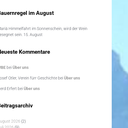
Bauernregel im August
ariä Himmelfahrt im Sonnenschein, wird der Wein
esegnet sein. 15. August
Neueste Kommentare
WBE
bei
Über uns
osef Otler, Verein fürr Geschichte
bei
Über uns
erd Erfert
bei
Über uns
eitragsarchiv
ugust 2026
(2)
uli 2026
(9)