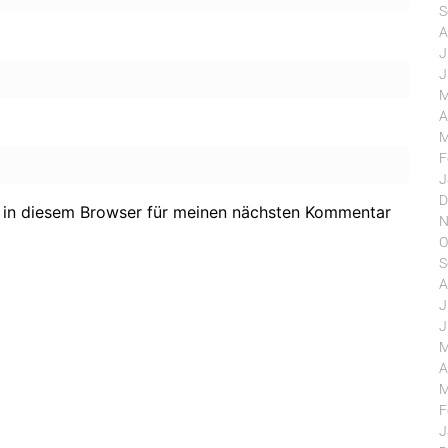
S
A
J
J
M
A
M
F
J
D
 in diesem Browser für meinen nächsten Kommentar
N
O
S
A
J
J
M
A
M
F
J