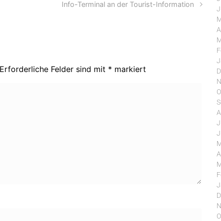
Info-Terminal an der Tourist-Information
J
M
A
M
F
J
Erforderliche Felder sind mit
*
markiert
D
N
O
S
A
J
J
M
A
M
F
J
D
N
O