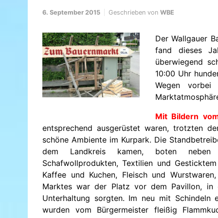
6. September 2015
Geschrieben von
WBE
Der Wallgauer Ba
fand dieses Ja
überwiegend sc
10:00 Uhr hunde
Wegen vorbei 
Marktatmosphäre
Mit Bildern vo
entsprechend ausgerüstet waren, trotzten d
schöne Ambiente im Kurpark. Die Standbetreibe
dem Landkreis kamen, boten neben H
Schafwollprodukten, Textilien und Gestickte
Kaffee und Kuchen, Fleisch und Wurstwaren,
Marktes war der Platz vor dem Pavillon, i
Unterhaltung sorgten. Im neu mit Schindeln 
wurden vom Bürgermeister fleißig Flammk