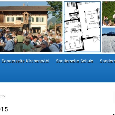
Sonderseite Kirchenböbl
Sonderseite Schule
Sonders
015
015