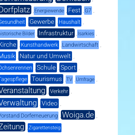
Dorfplatz
Fest
G7
Energiewende
,
,
,
,
Gewerbe
Gesundheit
Haushalt
,
,
,
Infrastruktur
istorische Bilder
Isarkies
,
,
,
Kirche
Kunsthandwerk
Landwirtschaft
,
,
,
Musik
Natur und Umwelt
,
,
Schule
Sport
Ochsenrennen
,
,
,
Tourismus
Tagespflege
TV
Umfrage
,
,
,
,
Veranstaltung
Verkehr
,
,
Verwaltung
Video
,
,
Woiga.de
Vorstand Dorferneuerung
,
,
Zeitung
Zigarettensteig
,