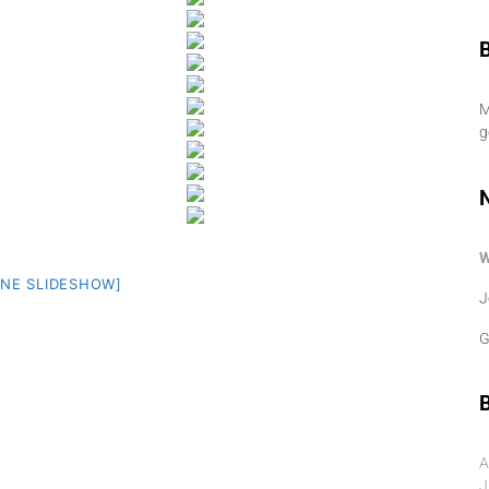
M
g
EINE SLIDESHOW]
J
G
B
A
J