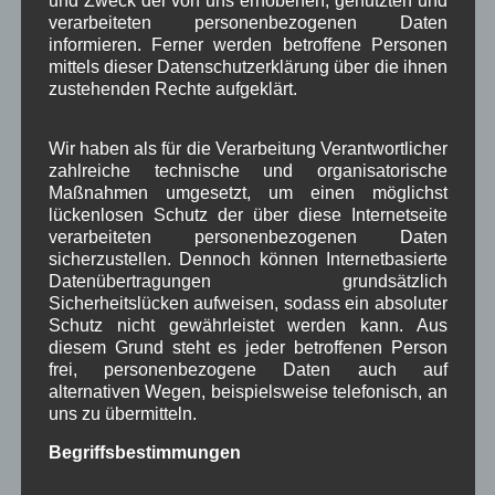
und Zweck der von uns erhobenen, genutzten und
verarbeiteten personenbezogenen Daten
Neueste Kommentare
informieren. Ferner werden betroffene Personen
mittels dieser Datenschutzerklärung über die ihnen
zustehenden Rechte aufgeklärt.
WBE
bei
Über uns
Josef Otler, Verein fürr Geschichte
bei
Über uns
Wir haben als für die Verarbeitung Verantwortlicher
zahlreiche technische und organisatorische
Gerd Erfert
bei
Über uns
Maßnahmen umgesetzt, um einen möglichst
lückenlosen Schutz der über diese Internetseite
verarbeiteten personenbezogenen Daten
Beitragsarchiv
sicherzustellen. Dennoch können Internetbasierte
Datenübertragungen grundsätzlich
Sicherheitslücken aufweisen, sodass ein absoluter
August 2026
(3)
Schutz nicht gewährleistet werden kann. Aus
Juli 2026
(9)
diesem Grund steht es jeder betroffenen Person
Juni 2026
(4)
frei, personenbezogene Daten auch auf
Mai 2026
(11)
alternativen Wegen, beispielsweise telefonisch, an
April 2026
(8)
uns zu übermitteln.
März 2026
(9)
Februar 2026
(6)
Begriffsbestimmungen
Januar 2026
(8)