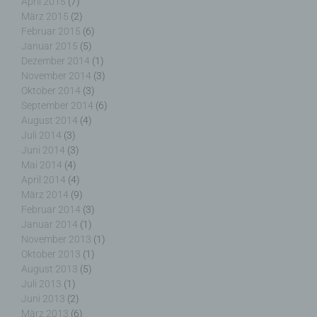
April 2015
(7)
März 2015
(2)
Februar 2015
(6)
Januar 2015
(5)
i) Empfänger
Dezember 2014
(1)
November 2014
(3)
Empfänger ist eine natürliche oder juristische
Oktober 2014
(3)
Person, Behörde, Einrichtung oder andere Stelle,
September 2014
(6)
der personenbezogene Daten offengelegt werden,
August 2014
(4)
unabhängig davon, ob es sich bei ihr um einen
Juli 2014
(3)
Dritten handelt oder nicht. Behörden, die im
Juni 2014
(3)
Rahmen eines bestimmten Untersuchungsauftrags
Mai 2014
(4)
nach dem Unionsrecht oder dem Recht der
April 2014
(4)
Mitgliedstaaten möglicherweise
März 2014
(9)
personenbezogene Daten erhalten, gelten jedoch
Februar 2014
(3)
nicht als Empfänger.
Januar 2014
(1)
November 2013
(1)
Oktober 2013
(1)
August 2013
(5)
Juli 2013
(1)
j) Dritter
Juni 2013
(2)
März 2013
(6)