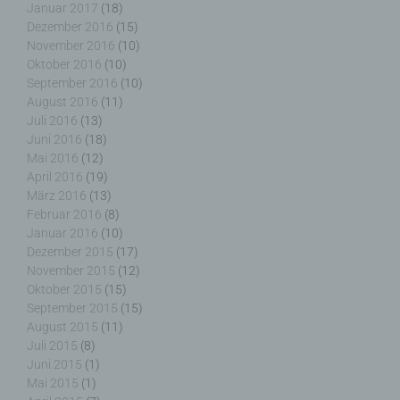
Verantwortlicher ist die natürliche oder juristische
Januar 2017
(18)
Person, Behörde, Einrichtung oder andere Stelle,
Dezember 2016
(15)
die allein oder gemeinsam mit anderen über die
November 2016
(10)
Zwecke und Mittel der Verarbeitung von
Oktober 2016
(10)
personenbezogenen Daten entscheidet. Sind die
September 2016
(10)
Zwecke und Mittel dieser Verarbeitung durch das
August 2016
(11)
Unionsrecht oder das Recht der Mitgliedstaaten
Juli 2016
(13)
vorgegeben, so kann der Verantwortliche
Juni 2016
(18)
beziehungsweise können die bestimmten Kriterien
Mai 2016
(12)
seiner Benennung nach dem Unionsrecht oder
April 2016
(19)
dem Recht der Mitgliedstaaten vorgesehen
März 2016
(13)
werden.
Februar 2016
(8)
Januar 2016
(10)
Dezember 2015
(17)
November 2015
(12)
h) Auftragsverarbeiter
Oktober 2015
(15)
September 2015
(15)
August 2015
(11)
Auftragsverarbeiter ist eine natürliche oder
Juli 2015
(8)
juristische Person, Behörde, Einrichtung oder
andere Stelle, die personenbezogene Daten im
Juni 2015
(1)
Auftrag des Verantwortlichen verarbeitet.
Mai 2015
(1)