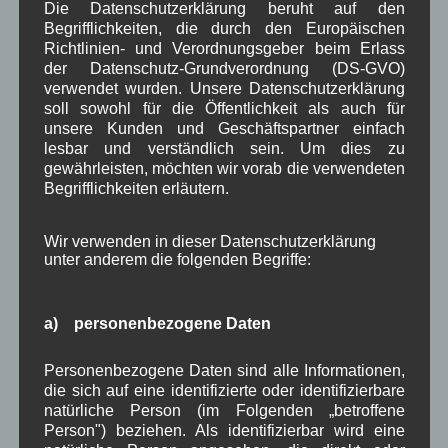
Dezember 2025
(14)
Die Datenschutzerklärung beruht auf den
November 2025
(5)
Begrifflichkeiten, die durch den Europäischen
Oktober 2025
(8)
Richtlinien- und Verordnungsgeber beim Erlass
September 2025
(5)
der Datenschutz-Grundverordnung (DS-GVO)
August 2025
(2)
verwendet wurden. Unsere Datenschutzerklärung
Juli 2025
(9)
soll sowohl für die Öffentlichkeit als auch für
unsere Kunden und Geschäftspartner einfach
Juni 2025
(7)
lesbar und verständlich sein. Um dies zu
Mai 2025
(3)
gewährleisten, möchten wir vorab die verwendeten
April 2025
(8)
Begrifflichkeiten erläutern.
März 2025
(5)
Februar 2025
(9)
Januar 2025
(8)
Wir verwenden in dieser Datenschutzerklärung
Dezember 2024
(7)
unter anderem die folgenden Begriffe:
November 2024
(14)
Oktober 2024
(10)
September 2024
(8)
a) personenbezogene Daten
August 2024
(2)
Juli 2024
(9)
Personenbezogene Daten sind alle Informationen,
Juni 2024
(4)
die sich auf eine identifizierte oder identifizierbare
Mai 2024
(4)
natürliche Person (im Folgenden „betroffene
April 2024
(5)
Person") beziehen. Als identifizierbar wird eine
März 2024
(4)