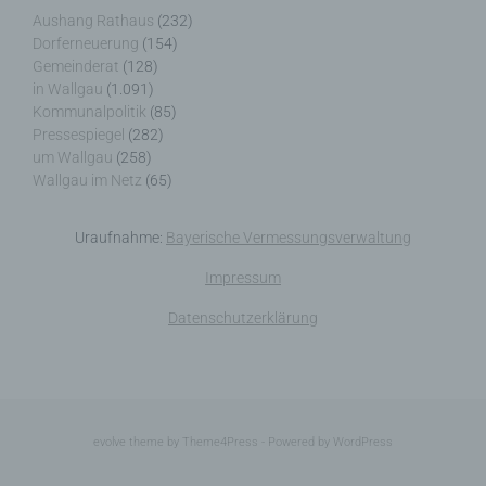
einverstanden ist.
Aushang Rathaus
(232)
Dorferneuerung
(154)
Gemeinderat
(128)
in Wallgau
(1.091)
Kommunalpolitik
(85)
Name und Anschrift des für die Verarbeitung
Pressespiegel
(282)
Verantwortlichen
um Wallgau
(258)
Wallgau im Netz
(65)
Verantwortlicher im Sinne der Datenschutz-
Grundverordnung, sonstiger in den Mitgliedstaaten
Uraufnahme:
Bayerische Vermessungsverwaltung
der Europäischen Union geltenden
Datenschutzgesetze und anderer Bestimmungen
Impressum
mit datenschutzrechtlichem Charakter ist die:
Datenschutzerklärung
Nicht kommerzielle Homepage Woiga.de
Wolfgang Behling
Karwendelstraße 9
evolve
theme by Theme4Press - Powered by
WordPress
82499 Wallgau