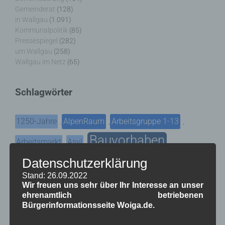
Gemeinderat
(128)
in Wallgau
(1.091)
Kommunalpolitik
(85)
Pressespiegel
(282)
um Wallgau
(258)
Wallgau im Netz
(65)
Schlagwörter
1250-Jahre
AlpenRaum
Arbeitsgruppe 1-13
,
,
,
Bauvorhaben
Arbeitsmarkt
Asyl
,
,
,
Bildergalerie
Brauchtum
Datenschutzerklärung
Corona
,
,
,
Stand: 26.09.2022
Dorferneuerung
Dorfleben
,
,
Wir freuen uns sehr über Ihr Interesse an unser
ehrenamtlich betriebenen
Dorfplatz
Fest
G7
Energiewende
,
,
,
,
Bürgerinformationsseite Woiga.de.
Gewerbe
Gesundheit
Haushalt
,
,
,