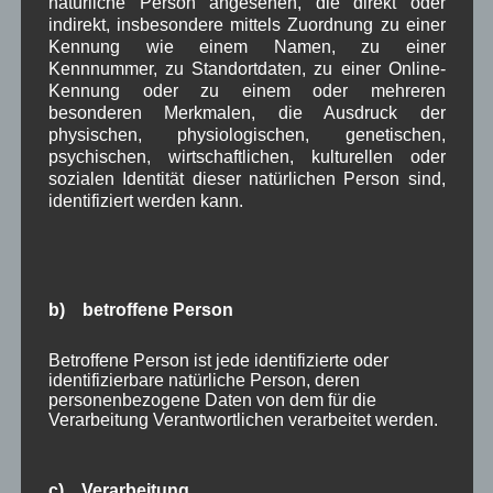
natürliche Person angesehen, die direkt oder
Februar 2024
(4)
indirekt, insbesondere mittels Zuordnung zu einer
Januar 2024
(5)
Kennung wie einem Namen, zu einer
Dezember 2023
(8)
Kennnummer, zu Standortdaten, zu einer Online-
November 2023
(5)
Kennung oder zu einem oder mehreren
Oktober 2023
(8)
besonderen Merkmalen, die Ausdruck der
September 2023
(8)
physischen, physiologischen, genetischen,
psychischen, wirtschaftlichen, kulturellen oder
August 2023
(4)
sozialen Identität dieser natürlichen Person sind,
Juli 2023
(8)
identifiziert werden kann.
Juni 2023
(7)
Mai 2023
(8)
April 2023
(10)
März 2023
(5)
Februar 2023
(3)
b) betroffene Person
Januar 2023
(8)
Dezember 2022
(7)
Betroffene Person ist jede identifizierte oder
November 2022
(8)
identifizierbare natürliche Person, deren
Oktober 2022
(8)
personenbezogene Daten von dem für die
September 2022
(2)
Verarbeitung Verantwortlichen verarbeitet werden.
August 2022
(6)
Juli 2022
(5)
Juni 2022
(4)
c) Verarbeitung