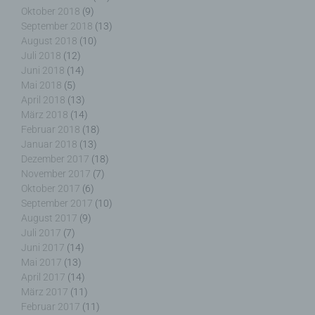
Oktober 2018
(9)
September 2018
(13)
Pseudonymisierung ist die Verarbeitung
August 2018
(10)
personenbezogener Daten in einer Weise, auf
Juli 2018
(12)
welche die personenbezogenen Daten ohne
Juni 2018
(14)
Hinzuziehung zusätzlicher Informationen nicht
Mai 2018
(5)
mehr einer spezifischen betroffenen Person
April 2018
(13)
zugeordnet werden können, sofern diese
März 2018
(14)
zusätzlichen Informationen gesondert aufbewahrt
Februar 2018
(18)
werden und technischen und organisatorischen
Januar 2018
(13)
Maßnahmen unterliegen, die gewährleisten, dass
die personenbezogenen Daten nicht einer
Dezember 2017
(18)
identifizierten oder identifizierbaren natürlichen
November 2017
(7)
Person zugewiesen werden.
Oktober 2017
(6)
September 2017
(10)
August 2017
(9)
Juli 2017
(7)
Juni 2017
(14)
g) Verantwortlicher oder für die Verarbeitung
Mai 2017
(13)
Verantwortlicher
April 2017
(14)
März 2017
(11)
Verantwortlicher oder für die Verarbeitung
Februar 2017
(11)