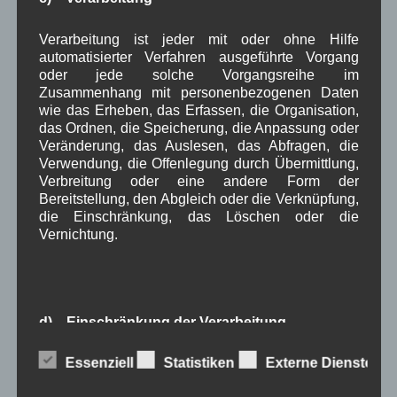
Mai 2022
(5)
April 2022
(8)
Verarbeitung ist jeder mit oder ohne Hilfe
März 2022
(6)
automatisierter Verfahren ausgeführte Vorgang
Februar 2022
(4)
oder jede solche Vorgangsreihe im
Januar 2022
(3)
Zusammenhang mit personenbezogenen Daten
Dezember 2021
(7)
wie das Erheben, das Erfassen, die Organisation,
November 2021
(9)
das Ordnen, die Speicherung, die Anpassung oder
Oktober 2021
(8)
Veränderung, das Auslesen, das Abfragen, die
September 2021
(8)
Verwendung, die Offenlegung durch Übermittlung,
August 2021
(4)
Verbreitung oder eine andere Form der
Juli 2021
(10)
Bereitstellung, den Abgleich oder die Verknüpfung,
Juni 2021
(9)
die Einschränkung, das Löschen oder die
Mai 2021
(5)
Vernichtung.
April 2021
(4)
März 2021
(3)
Februar 2021
(4)
Januar 2021
(9)
d) Einschränkung der Verarbeitung
Dezember 2020
(7)
November 2020
(7)
Oktober 2020
(7)
Essenziell
Statistiken
Externe Dienste
Einschränkung der Verarbeitung ist die Markierung
September 2020
(5)
gespeicherter personenbezogener Daten mit dem