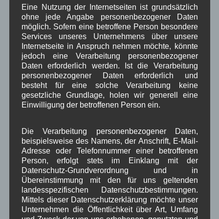
Eine Nutzung der Internetseiten ist grundsätzlich
Infrastruktur
historische Bilder
Isarkies
,
,
,
ohne jede Angabe personenbezogener Daten
möglich. Sofern eine betroffene Person besondere
Kirche
Kunsthandwerk
Landwirtschaft
,
,
,
Services unseres Unternehmens über unsere
Internetseite in Anspruch nehmen möchte, könnte
Musik
Natur und Umwelt
Ochsenrennen
,
,
,
jedoch eine Verarbeitung personenbezogener
Daten erforderlich werden. Ist die Verarbeitung
Schule
Sport
Tourismus
Tagespflege
,
,
,
,
personenbezogener Daten erforderlich und
Veranstaltung
besteht für eine solche Verarbeitung keine
Verkehr
TV
Umfrage
,
,
,
,
gesetzliche Grundlage, holen wir generell eine
Verwaltung
Einwilligung der betroffenen Person ein.
Video
,
,
Woiga.de
Vorstand Dorferneuerung
,
,
Die Verarbeitung personenbezogener Daten,
beispielsweise des Namens, der Anschrift, E-Mail-
Zeitung
Zigarettensteig
,
Adresse oder Telefonnummer einer betroffenen
Person, erfolgt stets im Einklang mit der
Datenschutz-Grundverordnung und in
Übereinstimmung mit den für uns geltenden
Bauernregel im August
landesspezifischen Datenschutzbestimmungen.
Mittels dieser Datenschutzerklärung möchte unser
August-Donner hat die Kraft, daß er viel Getreide schafft.
Unternehmen die Öffentlichkeit über Art, Umfang