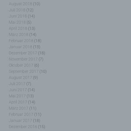
August 2018
(10)
Pseudonymisierung ist die Verarbeitung
Juli 2018
(12)
personenbezogener Daten in einer Weise, auf
Juni 2018
(14)
welche die personenbezogenen Daten ohne
Mai 2018
(5)
Hinzuziehung zusätzlicher Informationen nicht
April 2018
(13)
mehr einer spezifischen betroffenen Person
März 2018
(14)
zugeordnet werden können, sofern diese
Februar 2018
(18)
zusätzlichen Informationen gesondert aufbewahrt
Januar 2018
(13)
werden und technischen und organisatorischen
Dezember 2017
(18)
Maßnahmen unterliegen, die gewährleisten, dass
November 2017
(7)
die personenbezogenen Daten nicht einer
Oktober 2017
(6)
identifizierten oder identifizierbaren natürlichen
September 2017
(10)
Person zugewiesen werden.
August 2017
(9)
Juli 2017
(7)
Juni 2017
(14)
Mai 2017
(13)
g) Verantwortlicher oder für die Verarbeitung
April 2017
(14)
Verantwortlicher
März 2017
(11)
Februar 2017
(11)
Januar 2017
(18)
Verantwortlicher oder für die Verarbeitung
Dezember 2016
(15)
Verantwortlicher ist die natürliche oder juristische