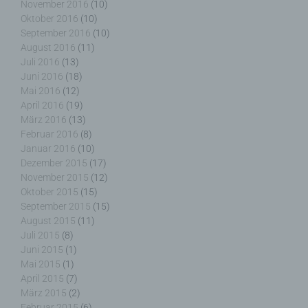
Person, Behörde, Einrichtung oder andere Stelle,
November 2016
(10)
die allein oder gemeinsam mit anderen über die
Oktober 2016
(10)
Zwecke und Mittel der Verarbeitung von
September 2016
(10)
personenbezogenen Daten entscheidet. Sind die
August 2016
(11)
Zwecke und Mittel dieser Verarbeitung durch das
Juli 2016
(13)
Unionsrecht oder das Recht der Mitgliedstaaten
Juni 2016
(18)
vorgegeben, so kann der Verantwortliche
Mai 2016
(12)
beziehungsweise können die bestimmten Kriterien
April 2016
(19)
seiner Benennung nach dem Unionsrecht oder
März 2016
(13)
dem Recht der Mitgliedstaaten vorgesehen
Februar 2016
(8)
werden.
Januar 2016
(10)
Dezember 2015
(17)
November 2015
(12)
Oktober 2015
(15)
September 2015
(15)
h) Auftragsverarbeiter
August 2015
(11)
Juli 2015
(8)
Auftragsverarbeiter ist eine natürliche oder
Juni 2015
(1)
juristische Person, Behörde, Einrichtung oder
Mai 2015
(1)
andere Stelle, die personenbezogene Daten im
April 2015
(7)
Auftrag des Verantwortlichen verarbeitet.
März 2015
(2)
Februar 2015
(6)