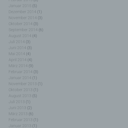
Januar 2015
(5)
Dezember 2014
(1)
November 2014
(3)
i) Empfänger
Oktober 2014
(3)
September 2014
(6)
Empfänger ist eine natürliche oder juristische
August 2014
(4)
Person, Behörde, Einrichtung oder andere Stelle,
Juli 2014
(3)
der personenbezogene Daten offengelegt werden,
Juni 2014
(3)
unabhängig davon, ob es sich bei ihr um einen
Mai 2014
(4)
Dritten handelt oder nicht. Behörden, die im
April 2014
(4)
Rahmen eines bestimmten Untersuchungsauftrags
nach dem Unionsrecht oder dem Recht der
März 2014
(9)
Mitgliedstaaten möglicherweise
Februar 2014
(3)
personenbezogene Daten erhalten, gelten jedoch
Januar 2014
(1)
nicht als Empfänger.
November 2013
(1)
Oktober 2013
(1)
August 2013
(5)
Juli 2013
(1)
Juni 2013
(2)
j) Dritter
März 2013
(6)
Februar 2013
(1)
Dritter ist eine natürliche oder juristische Person,
Januar 2013
(1)