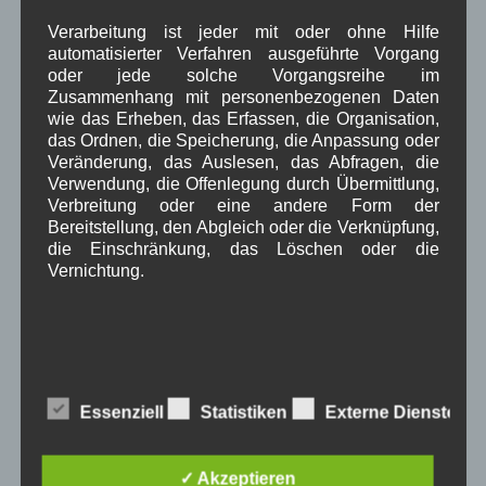
März 2022
(6)
Februar 2022
(4)
Verarbeitung ist jeder mit oder ohne Hilfe
automatisierter Verfahren ausgeführte Vorgang
Januar 2022
(3)
oder jede solche Vorgangsreihe im
Dezember 2021
(7)
Zusammenhang mit personenbezogenen Daten
November 2021
(9)
wie das Erheben, das Erfassen, die Organisation,
Oktober 2021
(8)
das Ordnen, die Speicherung, die Anpassung oder
September 2021
(8)
Veränderung, das Auslesen, das Abfragen, die
August 2021
(4)
Verwendung, die Offenlegung durch Übermittlung,
Juli 2021
(10)
Verbreitung oder eine andere Form der
Juni 2021
(9)
Bereitstellung, den Abgleich oder die Verknüpfung,
Mai 2021
(5)
die Einschränkung, das Löschen oder die
April 2021
(4)
Vernichtung.
März 2021
(3)
Februar 2021
(4)
Januar 2021
(9)
Dezember 2020
(7)
November 2020
(7)
d) Einschränkung der Verarbeitung
Oktober 2020
(7)
Essenziell
Statistiken
Externe Dienste
September 2020
(5)
Einschränkung der Verarbeitung ist die Markierung
August 2020
(8)
gespeicherter personenbezogener Daten mit dem
Juli 2020
(6)
Ziel, ihre künftige Verarbeitung einzuschränken.
✓ Akzeptieren
Juni 2020
(7)