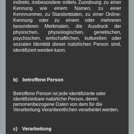
indirekt, insbesondere mittels Zuordnung zu einer
Dezember 2023
(8)
Kennung wie einem Namen, zu einer
November 2023
(5)
Kennnummer, zu Standortdaten, zu einer Online-
Oktober 2023
(8)
Kennung oder zu einem oder mehreren
September 2023
(8)
besonderen Merkmalen, die Ausdruck der
August 2023
(4)
physischen, physiologischen, genetischen,
Juli 2023
(8)
psychischen, wirtschaftlichen, kulturellen oder
Juni 2023
(7)
sozialen Identität dieser natürlichen Person sind,
Mai 2023
(8)
identifiziert werden kann.
April 2023
(10)
März 2023
(5)
Februar 2023
(3)
Januar 2023
(8)
b) betroffene Person
Dezember 2022
(7)
November 2022
(8)
Oktober 2022
(8)
Betroffene Person ist jede identifizierte oder
September 2022
(2)
identifizierbare natürliche Person, deren
personenbezogene Daten von dem für die
August 2022
(6)
Verarbeitung Verantwortlichen verarbeitet werden.
Juli 2022
(5)
Juni 2022
(4)
Mai 2022
(5)
c) Verarbeitung
April 2022
(8)