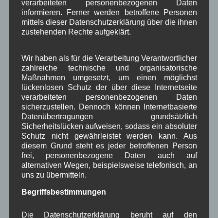
verarbeiteten personenbezogenen Daten
informieren. Ferner werden betroffene Personen
mittels dieser Datenschutzerklärung über die ihnen
WBE
bei
Über uns
zustehenden Rechte aufgeklärt.
Josef Otler, Verein fürr Geschichte
bei
Über uns
Wir haben als für die Verarbeitung Verantwortlicher
Gerd Erfert
bei
Über uns
zahlreiche technische und organisatorische
Maßnahmen umgesetzt, um einen möglichst
lückenlosen Schutz der über diese Internetseite
Beitragsarchiv
verarbeiteten personenbezogenen Daten
sicherzustellen. Dennoch können Internetbasierte
August 2026
(2)
Datenübertragungen grundsätzlich
Sicherheitslücken aufweisen, sodass ein absoluter
Juli 2026
(9)
Schutz nicht gewährleistet werden kann. Aus
Juni 2026
(4)
diesem Grund steht es jeder betroffenen Person
Mai 2026
(11)
frei, personenbezogene Daten auch auf
April 2026
(8)
alternativen Wegen, beispielsweise telefonisch, an
März 2026
(9)
uns zu übermitteln.
Februar 2026
(6)
Januar 2026
(8)
Begriffsbestimmungen
Dezember 2025
(14)
November 2025
(5)
Die Datenschutzerklärung beruht auf den
Oktober 2025
(8)