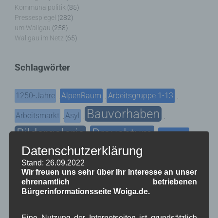
Kommunalpolitik
(85)
Pressespiegel
(282)
um Wallgau
(258)
Wallgau im Netz
(65)
Schlagwörter
1250-Jahre
AlpenRaum
Arbeitsgruppe 1-13
,
,
,
Bauvorhaben
Arbeitsmarkt
Asyl
,
,
,
Bildergalerie
Brauchtum
Corona
,
,
,
Datenschutzerklärung
Dorferneuerung
Dorfleben
,
,
Stand: 26.09.2022
Dorfplatz
Fest
Wir freuen uns sehr über Ihr Interesse an unser
G7
Energiewende
,
,
,
,
ehrenamtlich betriebenen
Gewerbe
Gesundheit
Haushalt
Bürgerinformationsseite Woiga.de.
,
,
,
Infrastruktur
historische Bilder
Isarkies
,
,
,
Eine Nutzung der Internetseiten ist grundsätzlich