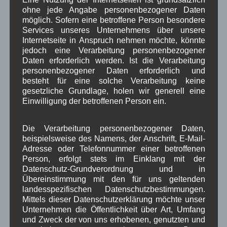
Kirche
ohne jede Angabe personenbezogener Daten
Kunsthandwerk
Landwirtschaft
,
,
,
möglich. Sofern eine betroffene Person besondere
Musik
Natur und Umwelt
Ochsenrennen
Services unseres Unternehmens über unsere
,
,
,
Internetseite in Anspruch nehmen möchte, könnte
Schule
Sport
Tourismus
Tagespflege
jedoch eine Verarbeitung personenbezogener
,
,
,
,
Daten erforderlich werden. Ist die Verarbeitung
Veranstaltung
Verkehr
TV
Umfrage
personenbezogener Daten erforderlich und
,
,
,
,
besteht für eine solche Verarbeitung keine
Verwaltung
Video
gesetzliche Grundlage, holen wir generell eine
,
,
Einwilligung der betroffenen Person ein.
Woiga.de
Vorstand Dorferneuerung
,
,
Zeitung
Die Verarbeitung personenbezogener Daten,
Zigarettensteig
,
beispielsweise des Namens, der Anschrift, E-Mail-
Adresse oder Telefonnummer einer betroffenen
Person, erfolgt stets im Einklang mit der
Bauernregel im August
Datenschutz-Grundverordnung und in
Übereinstimmung mit den für uns geltenden
landesspezifischen Datenschutzbestimmungen.
August-Donner hat die Kraft, daß er viel Getreide schafft.
Mittels dieser Datenschutzerklärung möchte unser
Unternehmen die Öffentlichkeit über Art, Umfang
und Zweck der von uns erhobenen, genutzten und
Neueste Kommentare