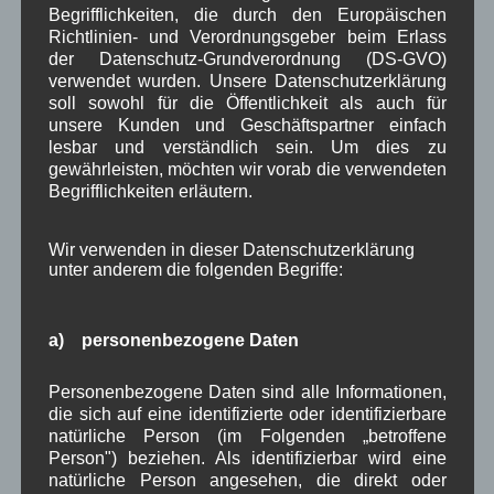
Begrifflichkeiten, die durch den Europäischen
September 2025
(5)
Richtlinien- und Verordnungsgeber beim Erlass
August 2025
(2)
der Datenschutz-Grundverordnung (DS-GVO)
Juli 2025
(9)
verwendet wurden. Unsere Datenschutzerklärung
Juni 2025
(7)
soll sowohl für die Öffentlichkeit als auch für
Mai 2025
(3)
unsere Kunden und Geschäftspartner einfach
April 2025
(8)
lesbar und verständlich sein. Um dies zu
März 2025
(5)
gewährleisten, möchten wir vorab die verwendeten
Februar 2025
(9)
Begrifflichkeiten erläutern.
Januar 2025
(8)
Dezember 2024
(7)
Wir verwenden in dieser Datenschutzerklärung
November 2024
(14)
unter anderem die folgenden Begriffe:
Oktober 2024
(10)
September 2024
(8)
August 2024
(2)
a) personenbezogene Daten
Juli 2024
(9)
Juni 2024
(4)
Personenbezogene Daten sind alle Informationen,
Mai 2024
(4)
die sich auf eine identifizierte oder identifizierbare
April 2024
(5)
natürliche Person (im Folgenden „betroffene
März 2024
(4)
Person") beziehen. Als identifizierbar wird eine
Februar 2024
(4)
natürliche Person angesehen, die direkt oder
Januar 2024
(5)