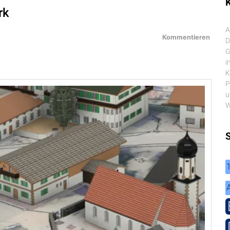
K
rk
A
Kommentieren
D
G
i
K
P
u
W