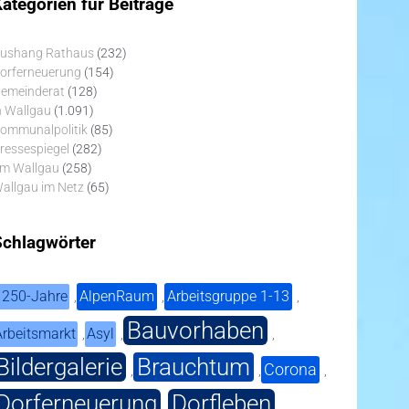
ategorien für Beiträge
ushang Rathaus
(232)
orferneuerung
(154)
emeinderat
(128)
n Wallgau
(1.091)
ommunalpolitik
(85)
ressespiegel
(282)
m Wallgau
(258)
allgau im Netz
(65)
Schlagwörter
1250-Jahre
AlpenRaum
Arbeitsgruppe 1-13
,
,
,
Bauvorhaben
Arbeitsmarkt
Asyl
,
,
,
Bildergalerie
Brauchtum
Corona
,
,
,
Dorferneuerung
Dorfleben
,
,