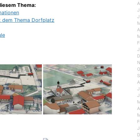
A
u diesem Thema:
J
mationen
J
it dem Thema Dorfplatz
M
A
le
M
F
J
D
N
O
S
A
J
J
M
A
M
F
J
D