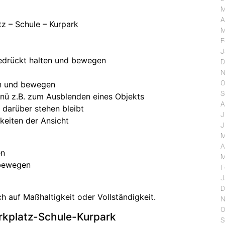
M
A
tz – Schule – Kurpark
M
F
J
gedrückt halten und bewegen
D
N
O
en und bewegen
S
enü z.B. zum Ausblenden eines Objekts
A
 darüber stehen bleibt
J
keiten der Ansicht
J
M
A
en
M
 bewegen
F
J
D
h auf Maßhaltigkeit oder Vollständigkeit.
N
O
rkplatz-Schule-Kurpark
S