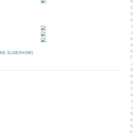
N
O
S
A
J
J
M
A
M
EINE SLIDESHOW]
F
J
D
N
O
S
A
J
J
M
A
M
F