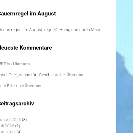
Bauernregel im August
enn's regnet im August, regnet's Honig und guten Most.
Neueste Kommentare
WBE
bei
Über uns
osef Otler, Verein fürr Geschichte
bei
Über uns
erd Erfert
bei
Über uns
eitragsarchiv
ugust 2026
(3)
uli 2026
(9)
uni 2026
(4)