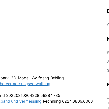
W
J
G
rpark, 3D-Modell Wolfgang Behling
che Vermessungsverwaltung
B
und 20220310204238.59884.785
A
eitband und Vermessung
Rechnung 6224.0809.6008
J
J