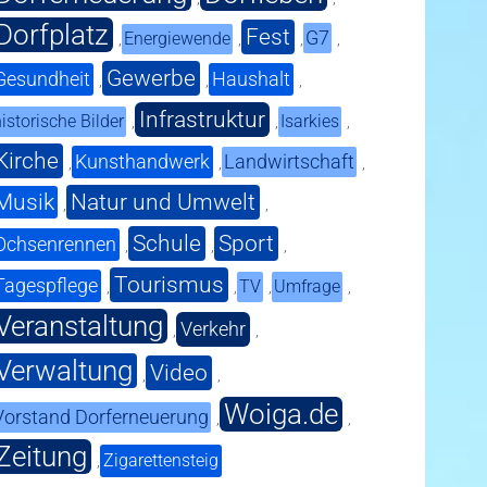
Dorfplatz
Fest
G7
Energiewende
,
,
,
,
Gewerbe
Gesundheit
Haushalt
,
,
,
Infrastruktur
istorische Bilder
Isarkies
,
,
,
Kirche
Kunsthandwerk
Landwirtschaft
,
,
,
Musik
Natur und Umwelt
,
,
Schule
Sport
Ochsenrennen
,
,
,
Tourismus
Tagespflege
TV
Umfrage
,
,
,
,
Veranstaltung
Verkehr
,
,
Verwaltung
Video
,
,
Woiga.de
Vorstand Dorferneuerung
,
,
Zeitung
Zigarettensteig
,