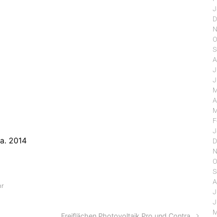
J
D
N
O
S
A
J
J
M
A
M
F
J
ca. 2014
D
N
O
S
A
hr
J
J
M
Freiflächen Photovoltaik Pro und Contra