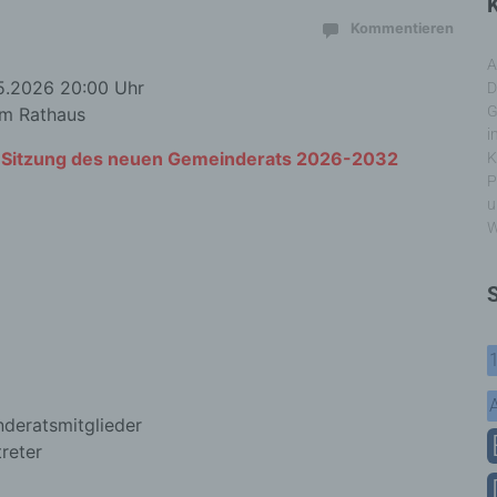
K
Kommentieren
A
5.2026 20:00 Uhr
D
G
 im Rathaus
i
e Sitzung des neuen Gemeinderats 2026-2032
K
P
u
W
nderatsmitglieder
reter