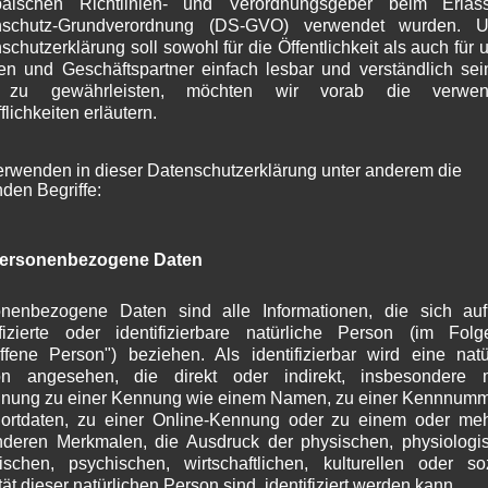
päischen Richtlinien- und Verordnungsgeber beim Erlas
S
nschutz-Grundverordnung (DS-GVO) verwendet wurden. U
A
schutzerklärung soll sowohl für die Öffentlichkeit als auch für 
J
n und Geschäftspartner einfach lesbar und verständlich se
J
 zu gewährleisten, möchten wir vorab die verwen
M
flichkeiten erläutern.
A
M
erwenden in dieser Datenschutzerklärung unter anderem die
F
nden Begriffe:
J
D
N
ersonenbezogene Daten
O
S
A
nenbezogene Daten sind alle Informationen, die sich au
J
ifizierte oder identifizierbare natürliche Person (im Fol
offene Person") beziehen. Als identifizierbar wird eine natü
J
on angesehen, die direkt oder indirekt, insbesondere mi
M
 in diesem Browser für meinen nächsten Kommentar
nung zu einer Kennung wie einem Namen, zu einer Kennnumm
A
ortdaten, zu einer Online-Kennung oder zu einem oder me
M
deren Merkmalen, die Ausdruck der physischen, physiologi
F
ischen, psychischen, wirtschaftlichen, kulturellen oder so
J
tät dieser natürlichen Person sind, identifiziert werden kann.