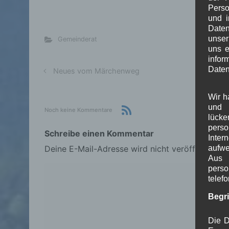
Perso
und i
Daten
unser
Gemeinderat
uns e
info
Daten
Neues vom Märchenweg
Wir h
und 
Noch keine Kommentare
lück
pers
Schreibe einen Kommentar
Inter
aufwe
Deine E-Mail-Adresse wird nicht veröffentlicht.
Aus 
perso
telef
Begr
Die D