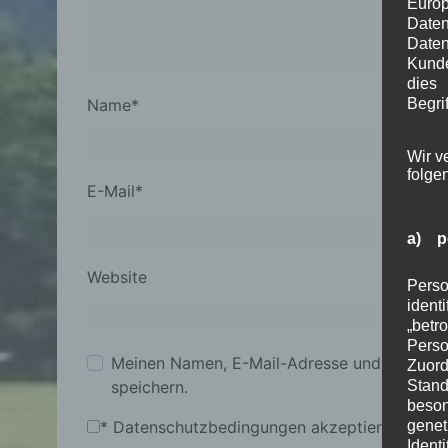
Euro
Date
Daten
Kunde
dies
Begrif
Name
*
Wir v
folge
E-Mail
*
a) p
Website
Perso
ident
„betr
Pers
Meinen Namen, E-Mail-Adresse und Website
Zuord
Stand
speichern.
beson
genet
*
Datenschutzbedingungen akzeptieren
Identi