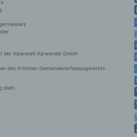
rs
g
germeisters
ster
h
srat der Alpenwelt Karwendel GmbH
gen des örtlichen Gemeindeverfassungsrechts
 statt.