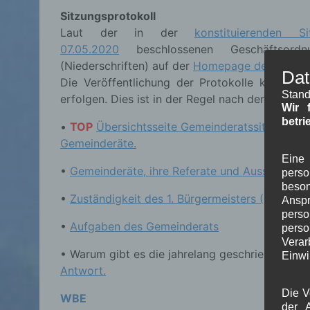
Sitzungsprotokoll
Laut der in der
konstituierende
07.05.2020
beschlossenen Geschäftsordnu
(Niederschriften) auf der
Homepage der Gemeind
Dat
Die Veröffentlichung der Protokolle kann i
Stand
erfolgen. Dies ist in der Regel nach der darau
Wir 
betri
•
TOP
Übersichtsseite Gemeinderatssitzungen z
Gemeinderäte.
Eine 
•
Gemeinderäte, ihre Referate und Ausschüsse
pers
beson
•
Zuständigkeit des 1. Bürgermeisters (GO Art. 
Ansp
perso
•
Aufgaben des Gemeinderats
pers
Verar
• Warum gibt es die jahrelang geschriebenen 
Einwi
Antwort.
Die V
WBE
der A