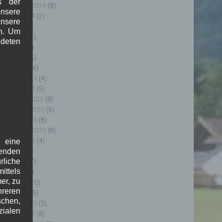
s der
eptember 2024
(8)
nsere
ugust 2024
(2)
unsere
uli 2024
(9)
in. Um
uni 2024
(4)
deten
ai 2024
(4)
pril 2024
(5)
ärz 2024
(4)
ebruar 2024
(4)
anuar 2024
(5)
ezember 2023
(8)
ovember 2023
(5)
ktober 2023
(8)
eptember 2023
(8)
ugust 2023
(4)
f eine
uli 2023
(8)
genden
rliche
uni 2023
(7)
ttels
ai 2023
(8)
er, zu
pril 2023
(10)
hreren
ärz 2023
(5)
schen,
ebruar 2023
(3)
zialen
anuar 2023
(8)