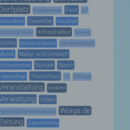
Dorfplatz
Fest
G7
Energiewende
,
,
,
,
Gewerbe
Gesundheit
Haushalt
,
,
,
Infrastruktur
istorische Bilder
Isarkies
,
,
,
Kirche
Kunsthandwerk
Landwirtschaft
,
,
,
Musik
Natur und Umwelt
,
,
Schule
Sport
Ochsenrennen
,
,
,
Tourismus
Tagespflege
TV
Umfrage
,
,
,
,
Veranstaltung
Verkehr
,
,
Verwaltung
Video
,
,
Woiga.de
Vorstand Dorferneuerung
,
,
Zeitung
Zigarettensteig
,