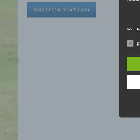
b) b
Betrof
E
Perso
Veran
c) V
Verar
ausge
mit 
Orga
Verä
Offen
Berei
Lösch