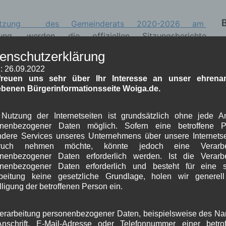
n Sitzung des Gemeinderats 2020-2026 am
ng, werden die offiziellen Sitzungsberichte
e Wallgau veröffentlicht
.
J
enschutzerklärung
mmer erst nach Genehmigung durch den Gemeinderat
M
: 26.09.2022
ffolgenden Gemeinderatssitzung.
freuen uns sehr über Ihr Interesse an unser ehrenam
ebenen Bürgerinformationsseite Woiga.de.
ur Recherche für interessierte Bürger und
Nutzung der Internetseiten ist grundsätzlich ohne jede 
onenbezogener Daten möglich. Sofern eine betroffene P
dere Services unseres Unternehmens über unsere Internetse
J
37)
ruch nehmen möchte, könnte jedoch eine Verarbe
nenbezogener Daten erforderlich werden. Ist die Verarb
G
onenbezogener Daten erforderlich und besteht für eine s
beitung keine gesetzliche Grundlage, holen wir generel
umfangreichen Sitzungsberichte nicht mehr?
Hier die
B
lligung der betroffenen Person ein.
erarbeitung personenbezogener Daten, beispielsweise des N
A
nschrift, E-Mail-Adresse oder Telefonnummer einer betro
J