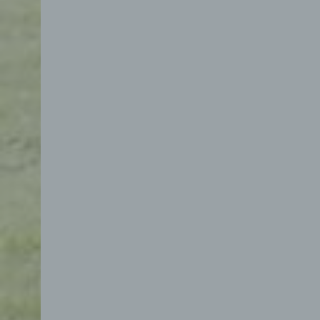
d) E
Eins
pers
einzu
e) Pr
Profi
Daten
werde
Pers
Arbei
Inter
diese