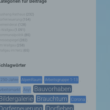
ategorien für Beiträge
ushang Rathaus
(232)
orferneuerung
(154)
emeinderat
(128)
n Wallgau
(1.091)
ommunalpolitik
(85)
ressespiegel
(282)
m Wallgau
(258)
allgau im Netz
(65)
Schlagwörter
1250-Jahre
AlpenRaum
Arbeitsgruppe 1-13
,
,
,
Bauvorhaben
Arbeitsmarkt
Asyl
,
,
,
Bildergalerie
Brauchtum
Corona
,
,
,
Dorferneuerung
Dorfleben
,
,