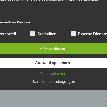
D
N
O
S
A
etroffene Person
J
J
fene Person ist jede identifizierte oder identifizierbare natürlich
ssenziell
Statistiken
Externe Dienst
M
n, deren personenbezogene Daten von dem für die Verarbeitu
A
twortlichen verarbeitet werden.
M
✓ Akzeptieren
F
J
erarbeitung
D
Auswahl speichern
N
beitung ist jeder mit oder ohne Hilfe automatisierter Ver
O
Personalisieren
führte Vorgang oder jede solche Vorgangsreihe im Zusamm
S
personenbezogenen Daten wie das Erheben, das Erfassen
A
Datenschutzbedingungen
nisation, das Ordnen, die Speicherung, die Anpassung
J
nderung, das Auslesen, das Abfragen, die Verwendung
J
legung durch Übermittlung, Verbreitung oder eine andere Fo
M
tstellung, den Abgleich oder die Verknüpfung, die Einschränkun
A
en oder die Vernichtung.
M