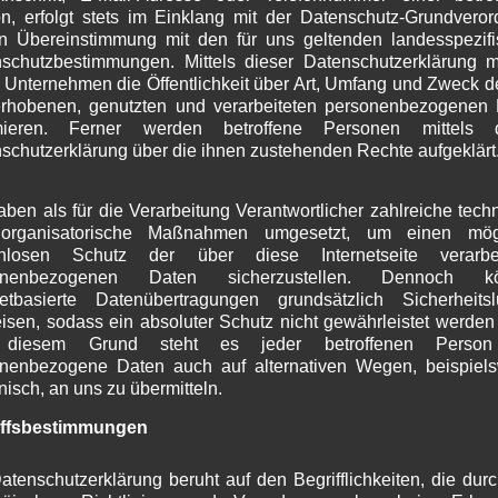
n, erfolgt stets im Einklang mit der Datenschutz-Grundvero
J
n Übereinstimmung mit den für uns geltenden landesspezif
M
schutzbestimmungen. Mittels dieser Datenschutzerklärung 
A
 Unternehmen die Öffentlichkeit über Art, Umfang und Zweck d
M
rhobenen, genutzten und verarbeiteten personenbezogenen
F
rmieren. Ferner werden betroffene Personen mittels d
J
schutzerklärung über die ihnen zustehenden Rechte aufgeklärt
Gemeinderäte Wallgau
D
Amtsperiode 2026-2032
N
O
aben als für die Verarbeitung Verantwortlicher zahlreiche tech
S
organisatorische Maßnahmen umgesetzt, um einen mögl
A
enlosen Schutz der über diese Internetseite verarbei
J
onenbezogenen Daten sicherzustellen. Dennoch k
netbasierte Datenübertragungen grundsätzlich Sicherheits
J
isen, sodass ein absoluter Schutz nicht gewährleistet werden
Erforderliche Felder sind mit
*
markiert
M
diesem Grund steht es jeder betroffenen Person 
A
nenbezogene Daten auch auf alternativen Wegen, beispiel
M
onisch, an uns zu übermitteln.
F
J
iffsbestimmungen
D
N
atenschutzerklärung beruht auf den Begrifflichkeiten, die dur
O