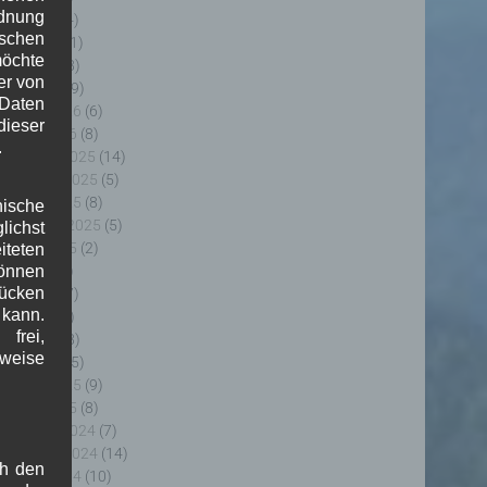
rdnung
uni 2026
(4)
ischen
ai 2026
(11)
möchte
pril 2026
(8)
er von
ärz 2026
(9)
 Daten
ebruar 2026
(6)
ieser
anuar 2026
(8)
.
ezember 2025
(14)
ovember 2025
(5)
ktober 2025
(8)
nische
eptember 2025
(5)
ichst
ugust 2025
(2)
teten
uli 2025
(9)
önnen
lücken
uni 2025
(7)
 kann.
ai 2025
(3)
frei,
pril 2025
(8)
sweise
ärz 2025
(5)
ebruar 2025
(9)
anuar 2025
(8)
ezember 2024
(7)
ovember 2024
(14)
ch den
ktober 2024
(10)