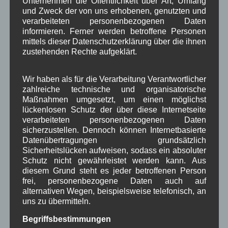
Unternehmen die Öffentlichkeit über Art, Umfang
in Wallgau
(1.091)
und Zweck der von uns erhobenen, genutzten und
Kommunalpolitik
(85)
verarbeiteten personenbezogenen Daten
Pressespiegel
(282)
informieren. Ferner werden betroffene Personen
um Wallgau
(258)
mittels dieser Datenschutzerklärung über die ihnen
Wallgau im Netz
(65)
zustehenden Rechte aufgeklärt.
Schlagwörter
Wir haben als für die Verarbeitung Verantwortlicher
zahlreiche technische und organisatorische
Maßnahmen umgesetzt, um einen möglichst
lückenlosen Schutz der über diese Internetseite
1250-Jahre
AlpenRaum
Arbeitsgruppe 1-13
,
,
,
verarbeiteten personenbezogenen Daten
Bauvorhaben
sicherzustellen. Dennoch können Internetbasierte
Arbeitsmarkt
Asyl
,
,
,
Datenübertragungen grundsätzlich
Bildergalerie
Brauchtum
Corona
Sicherheitslücken aufweisen, sodass ein absoluter
,
,
,
Schutz nicht gewährleistet werden kann. Aus
Dorferneuerung
Dorfleben
diesem Grund steht es jeder betroffenen Person
,
,
frei, personenbezogene Daten auch auf
Dorfplatz
Fest
G7
Energiewende
alternativen Wegen, beispielsweise telefonisch, an
,
,
,
,
uns zu übermitteln.
Gewerbe
Gesundheit
Haushalt
,
,
,
Begriffsbestimmungen