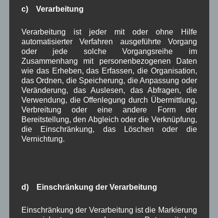
c) Verarbeitung
November 2025
(5)
Oktober 2025
(8)
September 2025
(5)
Verarbeitung ist jeder mit oder ohne Hilfe
August 2025
(2)
automatisierter Verfahren ausgeführte Vorgang
Juli 2025
(9)
oder jede solche Vorgangsreihe im
Juni 2025
(7)
Zusammenhang mit personenbezogenen Daten
wie das Erheben, das Erfassen, die Organisation,
Mai 2025
(3)
das Ordnen, die Speicherung, die Anpassung oder
April 2025
(8)
Veränderung, das Auslesen, das Abfragen, die
März 2025
(5)
Verwendung, die Offenlegung durch Übermittlung,
Februar 2025
(9)
Verbreitung oder eine andere Form der
Januar 2025
(8)
Bereitstellung, den Abgleich oder die Verknüpfung,
Dezember 2024
(7)
die Einschränkung, das Löschen oder die
November 2024
(14)
Vernichtung.
Oktober 2024
(10)
September 2024
(8)
August 2024
(2)
Juli 2024
(9)
Juni 2024
(4)
d) Einschränkung der Verarbeitung
Mai 2024
(4)
April 2024
(5)
Einschränkung der Verarbeitung ist die Markierung
März 2024
(4)