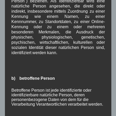
Person") beziehen. Als identifizierbar wird eine
natürliche Person angesehen, die direkt oder
Neueste Kommentare
indirekt, insbesondere mittels Zuordnung zu einer
Kennung wie einem Namen, zu einer
Kennnummer, zu Standortdaten, zu einer Online-
WBE
bei
Über uns
Kennung oder zu einem oder mehreren
besonderen Merkmalen, die Ausdruck der
Josef Otler, Verein fürr Geschichte
bei
Über uns
physischen, physiologischen, genetischen,
psychischen, wirtschaftlichen, kulturellen oder
Gerd Erfert
bei
Über uns
sozialen Identität dieser natürlichen Person sind,
identifiziert werden kann.
Beitragsarchiv
August 2026
(2)
Juli 2026
(9)
b) betroffene Person
Juni 2026
(4)
Mai 2026
(11)
Betroffene Person ist jede identifizierte oder
April 2026
(8)
identifizierbare natürliche Person, deren
März 2026
(9)
personenbezogene Daten von dem für die
Verarbeitung Verantwortlichen verarbeitet werden.
Februar 2026
(6)
Januar 2026
(8)
Dezember 2025
(14)