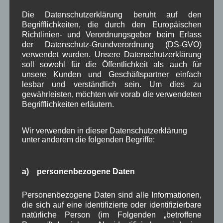
Infrastruktur
historische Bilder
Isarkies
,
,
,
Die Datenschutzerklärung beruht auf den
Kirche
Kunsthandwerk
Landwirtschaft
,
,
,
Begrifflichkeiten, die durch den Europäischen
Richtlinien- und Verordnungsgeber beim Erlass
Musik
Natur und Umwelt
Ochsenrennen
,
,
,
der Datenschutz-Grundverordnung (DS-GVO)
verwendet wurden. Unsere Datenschutzerklärung
Schule
Sport
Tourismus
Tagespflege
,
,
,
,
soll sowohl für die Öffentlichkeit als auch für
Veranstaltung
unsere Kunden und Geschäftspartner einfach
Verkehr
TV
Umfrage
,
,
,
,
lesbar und verständlich sein. Um dies zu
Verwaltung
gewährleisten, möchten wir vorab die verwendeten
Video
,
,
Begrifflichkeiten erläutern.
Woiga.de
Vorstand Dorferneuerung
,
,
Wir verwenden in dieser Datenschutzerklärung
Zeitung
Zigarettensteig
,
unter anderem die folgenden Begriffe:
a) personenbezogene Daten
Bauernregel im August
Personenbezogene Daten sind alle Informationen,
Wenn's im August stark tauen tut, bleibt in der Regel das
die sich auf eine identifizierte oder identifizierbare
Wetter gut.
natürliche Person (im Folgenden „betroffene