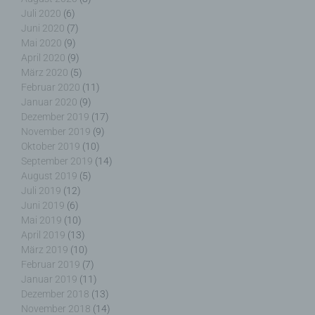
Verantwortlicher oder für die Verarbeitung
Juli 2020
(6)
Verantwortlicher ist die natürliche oder juristische
Juni 2020
(7)
Person, Behörde, Einrichtung oder andere Stelle,
Mai 2020
(9)
die allein oder gemeinsam mit anderen über die
April 2020
(9)
Zwecke und Mittel der Verarbeitung von
personenbezogenen Daten entscheidet. Sind die
März 2020
(5)
Zwecke und Mittel dieser Verarbeitung durch das
Februar 2020
(11)
Unionsrecht oder das Recht der Mitgliedstaaten
Januar 2020
(9)
vorgegeben, so kann der Verantwortliche
Dezember 2019
(17)
beziehungsweise können die bestimmten Kriterien
November 2019
(9)
seiner Benennung nach dem Unionsrecht oder
Oktober 2019
(10)
dem Recht der Mitgliedstaaten vorgesehen
September 2019
(14)
werden.
August 2019
(5)
Juli 2019
(12)
Juni 2019
(6)
Mai 2019
(10)
April 2019
(13)
h) Auftragsverarbeiter
März 2019
(10)
Februar 2019
(7)
Auftragsverarbeiter ist eine natürliche oder
Januar 2019
(11)
juristische Person, Behörde, Einrichtung oder
Dezember 2018
(13)
andere Stelle, die personenbezogene Daten im
November 2018
(14)