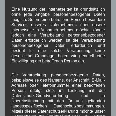
Eine Nutzung der Internetseiten ist grundsätzlich
Meinen Namen, E-Mail-Adresse und Website in
ohne jede Angabe personenbezogener Daten
diesem Browser für meinen nächsten
möglich. Sofern eine betroffene Person besondere
Services unseres Unternehmens über unsere
Kommentar speichern.
Internetseite in Anspruch nehmen möchte, könnte
jedoch eine Verarbeitung personenbezogener
*
Datenschutzbedingungen akzeptieren
Daten erforderlich werden. Ist die Verarbeitung
personenbezogener Daten erforderlich und
besteht für eine solche Verarbeitung keine
gesetzliche Grundlage, holen wir generell eine
Einwilligung der betroffenen Person ein.
Die Verarbeitung personenbezogener Daten,
beispielsweise des Namens, der Anschrift, E-Mail-
Adresse oder Telefonnummer einer betroffenen
Kategorien für Beiträge
Person, erfolgt stets im Einklang mit der
Datenschutz-Grundverordnung und in
Übereinstimmung mit den für uns geltenden
Aushang Rathaus
(232)
landesspezifischen Datenschutzbestimmungen.
Dorferneuerung
(154)
Mittels dieser Datenschutzerklärung möchte unser
Gemeinderat
(128)