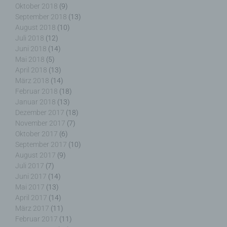
Auftrag des Verantwortlichen verarbeitet.
Oktober 2018
(9)
September 2018
(13)
August 2018
(10)
Juli 2018
(12)
Juni 2018
(14)
i) Empfänger
Mai 2018
(5)
April 2018
(13)
Empfänger ist eine natürliche oder juristische
März 2018
(14)
Person, Behörde, Einrichtung oder andere Stelle,
Februar 2018
(18)
der personenbezogene Daten offengelegt werden,
Januar 2018
(13)
unabhängig davon, ob es sich bei ihr um einen
Dezember 2017
(18)
Dritten handelt oder nicht. Behörden, die im
November 2017
(7)
Rahmen eines bestimmten Untersuchungsauftrags
Oktober 2017
(6)
nach dem Unionsrecht oder dem Recht der
September 2017
(10)
Mitgliedstaaten möglicherweise
August 2017
(9)
personenbezogene Daten erhalten, gelten jedoch
nicht als Empfänger.
Juli 2017
(7)
Juni 2017
(14)
Mai 2017
(13)
April 2017
(14)
März 2017
(11)
j) Dritter
Februar 2017
(11)