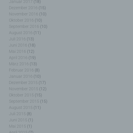
Januar 2017
(18)
Dritter ist eine natürliche oder juristische Person,
Dezember 2016
(15)
Behörde, Einrichtung oder andere Stelle außer der
November 2016
(10)
betroffenen Person, dem Verantwortlichen, dem
Oktober 2016
(10)
Auftragsverarbeiter und den Personen, die unter
September 2016
(10)
der unmittelbaren Verantwortung des
August 2016
(11)
Verantwortlichen oder des Auftragsverarbeiters
Juli 2016
(13)
befugt sind, die personenbezogenen Daten zu
Juni 2016
(18)
verarbeiten.
Mai 2016
(12)
April 2016
(19)
März 2016
(13)
Februar 2016
(8)
Januar 2016
(10)
k) Einwilligung
Dezember 2015
(17)
November 2015
(12)
Einwilligung ist jede von der betroffenen Person
Oktober 2015
(15)
freiwillig für den bestimmten Fall in informierter
September 2015
(15)
Weise und unmissverständlich abgegebene
August 2015
(11)
Willensbekundung in Form einer Erklärung oder
Juli 2015
(8)
einer sonstigen eindeutigen bestätigenden
Juni 2015
(1)
Handlung, mit der die betroffene Person zu
Mai 2015
(1)
verstehen gibt, dass sie mit der Verarbeitung der
April 2015
(7)