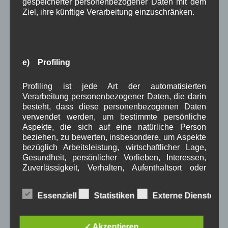
gespeicherter personenbezogener Daten mit dem
Februar 2024
(4)
Ziel, ihre künftige Verarbeitung einzuschränken.
Januar 2024
(5)
Dezember 2023
(8)
November 2023
(5)
Oktober 2023
(8)
September 2023
(8)
e) Profiling
August 2023
(4)
Juli 2023
(8)
Profiling ist jede Art der automatisierten
Juni 2023
(7)
Verarbeitung personenbezogener Daten, die darin
Mai 2023
(8)
besteht, dass diese personenbezogenen Daten
April 2023
(10)
verwendet werden, um bestimmte persönliche
März 2023
(5)
Aspekte, die sich auf eine natürliche Person
Februar 2023
(3)
beziehen, zu bewerten, insbesondere, um Aspekte
Januar 2023
(8)
bezüglich Arbeitsleistung, wirtschaftlicher Lage,
Dezember 2022
(7)
Gesundheit, persönlicher Vorlieben, Interessen,
November 2022
(8)
Zuverlässigkeit, Verhalten, Aufenthaltsort oder
Oktober 2022
(8)
Ortswechsel dieser natürlichen Person zu
analysieren oder vorherzusagen.
September 2022
(2)
Essenziell
Statistiken
Externe Dienste
August 2022
(6)
Juli 2022
(5)
Juni 2022
(4)
✓ Akzeptieren