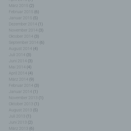
sie betreffenden personenbezogenen Daten
März 2015
(2)
einverstanden ist.
Februar 2015
(6)
Januar 2015
(5)
Dezember 2014
(1)
November 2014
(3)
Oktober 2014
(3)
Name und Anschrift des für die Verarbeitung
September 2014
(6)
Verantwortlichen
August 2014
(4)
Juli 2014
(3)
Verantwortlicher im Sinne der Datenschutz-
Juni 2014
(3)
Grundverordnung, sonstiger in den Mitgliedstaaten
Mai 2014
(4)
der Europäischen Union geltenden
April 2014
(4)
Datenschutzgesetze und anderer Bestimmungen
März 2014
(9)
mit datenschutzrechtlichem Charakter ist die:
Februar 2014
(3)
Januar 2014
(1)
November 2013
(1)
Nicht kommerzielle Homepage Woiga.de
Oktober 2013
(1)
Wolfgang Behling
August 2013
(5)
Juli 2013
(1)
Karwendelstraße 9
Juni 2013
(2)
März 2013
(6)
82499 Wallgau