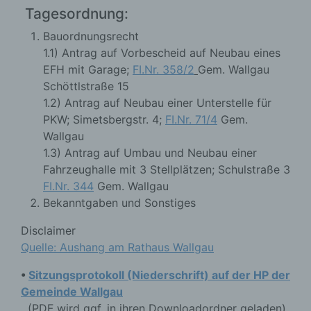
Tagesordnung:
Bauordnungsrecht
1.1) Antrag auf Vorbescheid auf Neubau eines
EFH mit Garage;
FI.Nr. 358/2
Gem. Wallgau
Schöttlstraße 15
1.2) Antrag auf Neubau einer Unterstelle für
PKW; Simetsbergstr. 4;
FI.Nr. 71/4
Gem.
Wallgau
1.3) Antrag auf Umbau und Neubau einer
Fahrzeughalle mit 3 Stellplätzen; Schulstraße 3
FI.Nr. 344
Gem. Wallgau
Bekanntgaben und Sonstiges
Disclaimer
Quelle: Aushang am Rathaus Wallgau
•
Sitzungsprotokoll (Niederschrift) auf der HP der
Gemeinde Wallgau
(PDF wird ggf. in ihren Downloadordner geladen)