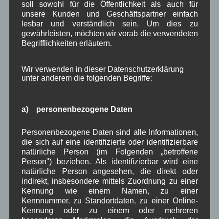
Bauernregel im August
soll sowohl für die Öffentlichkeit als auch für
unsere Kunden und Geschäftspartner einfach
lesbar und verständlich sein. Um dies zu
Der Tau ist dem August so not, als jedermann sein taeglich
gewährleisten, möchten wir vorab die verwendeten
Brot.
Begrifflichkeiten erläutern.
Neueste Kommentare
Wir verwenden in dieser Datenschutzerklärung
unter anderem die folgenden Begriffe:
WBE
bei
Über uns
a) personenbezogene Daten
Josef Otler, Verein fürr Geschichte
bei
Über uns
Gerd Erfert
bei
Über uns
Personenbezogene Daten sind alle Informationen,
die sich auf eine identifizierte oder identifizierbare
natürliche Person (im Folgenden „betroffene
Beitragsarchiv
Person") beziehen. Als identifizierbar wird eine
natürliche Person angesehen, die direkt oder
indirekt, insbesondere mittels Zuordnung zu einer
August 2026
(3)
Kennung wie einem Namen, zu einer
Juli 2026
(9)
Kennnummer, zu Standortdaten, zu einer Online-
Juni 2026
(4)
Kennung oder zu einem oder mehreren
Mai 2026
(11)