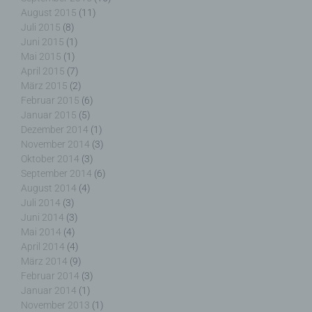
Verantwortlichen oder des Auftragsverarbeiters
August 2015
(11)
befugt sind, die personenbezogenen Daten zu
Juli 2015
(8)
verarbeiten.
Juni 2015
(1)
Mai 2015
(1)
April 2015
(7)
März 2015
(2)
k) Einwilligung
Februar 2015
(6)
Januar 2015
(5)
Dezember 2014
(1)
Einwilligung ist jede von der betroffenen Person
November 2014
(3)
freiwillig für den bestimmten Fall in informierter
Oktober 2014
(3)
Weise und unmissverständlich abgegebene
September 2014
(6)
Willensbekundung in Form einer Erklärung oder
einer sonstigen eindeutigen bestätigenden
August 2014
(4)
Handlung, mit der die betroffene Person zu
Juli 2014
(3)
verstehen gibt, dass sie mit der Verarbeitung der
Juni 2014
(3)
sie betreffenden personenbezogenen Daten
Mai 2014
(4)
einverstanden ist.
April 2014
(4)
März 2014
(9)
Februar 2014
(3)
Januar 2014
(1)
November 2013
(1)