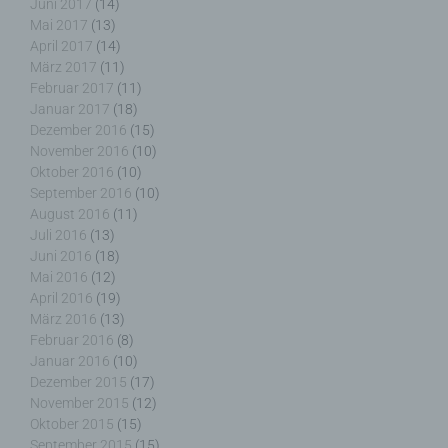
Juni 2017
(14)
Mai 2017
(13)
Empfänger ist eine natürliche oder juristische
Person, Behörde, Einrichtung oder andere Stelle,
April 2017
(14)
der personenbezogene Daten offengelegt werden,
März 2017
(11)
unabhängig davon, ob es sich bei ihr um einen
Februar 2017
(11)
Dritten handelt oder nicht. Behörden, die im
Januar 2017
(18)
Rahmen eines bestimmten Untersuchungsauftrags
Dezember 2016
(15)
nach dem Unionsrecht oder dem Recht der
November 2016
(10)
Mitgliedstaaten möglicherweise
Oktober 2016
(10)
personenbezogene Daten erhalten, gelten jedoch
September 2016
(10)
nicht als Empfänger.
August 2016
(11)
Juli 2016
(13)
Juni 2016
(18)
Mai 2016
(12)
April 2016
(19)
j) Dritter
März 2016
(13)
Februar 2016
(8)
Dritter ist eine natürliche oder juristische Person,
Januar 2016
(10)
Behörde, Einrichtung oder andere Stelle außer der
Dezember 2015
(17)
betroffenen Person, dem Verantwortlichen, dem
November 2015
(12)
Auftragsverarbeiter und den Personen, die unter
Oktober 2015
(15)
der unmittelbaren Verantwortung des
September 2015
(15)