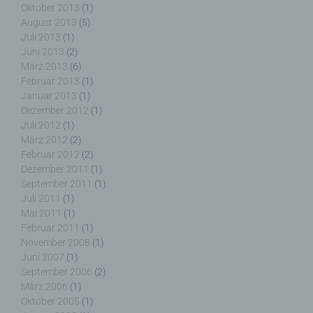
Oktober 2013
(1)
Name und Anschrift des für die Verarbeitung
August 2013
(5)
Verantwortlichen
Juli 2013
(1)
Juni 2013
(2)
Verantwortlicher im Sinne der Datenschutz-
März 2013
(6)
Grundverordnung, sonstiger in den Mitgliedstaaten
Februar 2013
(1)
der Europäischen Union geltenden
Januar 2013
(1)
Datenschutzgesetze und anderer Bestimmungen
Dezember 2012
(1)
mit datenschutzrechtlichem Charakter ist die:
Juli 2012
(1)
März 2012
(2)
Nicht kommerzielle Homepage Woiga.de
Februar 2012
(2)
Dezember 2011
(1)
Wolfgang Behling
September 2011
(1)
Juli 2011
(1)
Karwendelstraße 9
Mai 2011
(1)
82499 Wallgau
Februar 2011
(1)
November 2008
(1)
Deutschland
Juni 2007
(1)
September 2006
(2)
E-Mail: wolfgang.behling@t-online.de
März 2006
(1)
Cookies / SessionStorage / LocalStorage
Oktober 2005
(1)