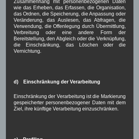
Zusammenhang mit personenbezogenen Daten
Juli 2024
(9)
wie das Erheben, das Erfassen, die Organisation,
Juni 2024
(4)
das Ordnen, die Speicherung, die Anpassung oder
Mai 2024
(4)
Veränderung, das Auslesen, das Abfragen, die
April 2024
(5)
Verwendung, die Offenlegung durch Übermittlung,
März 2024
(4)
Verbreitung oder eine andere Form der
Februar 2024
(4)
Bereitstellung, den Abgleich oder die Verknüpfung,
Januar 2024
(5)
die Einschränkung, das Löschen oder die
Dezember 2023
(8)
Vernichtung.
November 2023
(5)
Oktober 2023
(8)
September 2023
(8)
August 2023
(4)
d) Einschränkung der Verarbeitung
Juli 2023
(8)
Juni 2023
(7)
Mai 2023
(8)
Einschränkung der Verarbeitung ist die Markierung
April 2023
(10)
gespeicherter personenbezogener Daten mit dem
März 2023
(5)
Ziel, ihre künftige Verarbeitung einzuschränken.
Februar 2023
(3)
Januar 2023
(8)
Dezember 2022
(7)
November 2022
(8)