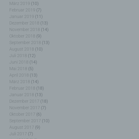
Zwecke und Mittel dieser Verarbeitung durch das
März 2019
(10)
Unionsrecht oder das Recht der Mitgliedstaaten
Februar 2019
(7)
vorgegeben, so kann der Verantwortliche
Januar 2019
(11)
beziehungsweise können die bestimmten Kriterien
Dezember 2018
(13)
seiner Benennung nach dem Unionsrecht oder
November 2018
(14)
dem Recht der Mitgliedstaaten vorgesehen
Oktober 2018
(9)
werden.
September 2018
(13)
August 2018
(10)
Juli 2018
(12)
Juni 2018
(14)
h) Auftragsverarbeiter
Mai 2018
(5)
April 2018
(13)
März 2018
(14)
Auftragsverarbeiter ist eine natürliche oder
Februar 2018
(18)
juristische Person, Behörde, Einrichtung oder
Januar 2018
(13)
andere Stelle, die personenbezogene Daten im
Dezember 2017
(18)
Auftrag des Verantwortlichen verarbeitet.
November 2017
(7)
Oktober 2017
(6)
September 2017
(10)
August 2017
(9)
i) Empfänger
Juli 2017
(7)