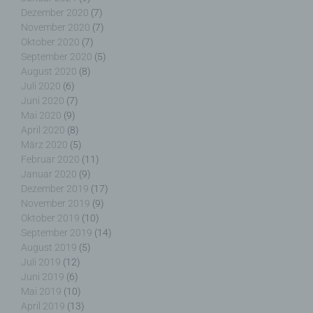
Hinzuziehung zusätzlicher Informationen nicht
Dezember 2020
(7)
mehr einer spezifischen betroffenen Person
November 2020
(7)
zugeordnet werden können, sofern diese
Oktober 2020
(7)
zusätzlichen Informationen gesondert aufbewahrt
September 2020
(5)
werden und technischen und organisatorischen
August 2020
(8)
Maßnahmen unterliegen, die gewährleisten, dass
Juli 2020
(6)
die personenbezogenen Daten nicht einer
Juni 2020
(7)
identifizierten oder identifizierbaren natürlichen
Mai 2020
(9)
Person zugewiesen werden.
April 2020
(8)
März 2020
(5)
Februar 2020
(11)
Januar 2020
(9)
g) Verantwortlicher oder für die Verarbeitung
Dezember 2019
(17)
Verantwortlicher
November 2019
(9)
Oktober 2019
(10)
Verantwortlicher oder für die Verarbeitung
September 2019
(14)
Verantwortlicher ist die natürliche oder juristische
August 2019
(5)
Person, Behörde, Einrichtung oder andere Stelle,
Juli 2019
(12)
die allein oder gemeinsam mit anderen über die
Juni 2019
(6)
Zwecke und Mittel der Verarbeitung von
Mai 2019
(10)
personenbezogenen Daten entscheidet. Sind die
April 2019
(13)