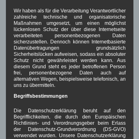
Dorfplatz
Fest
G7
Energiewende
,
,
,
,
Wir haben als für die Verarbeitung Verantwortlicher
zahlreiche technische und organisatorische
Gewerbe
Gesundheit
Haushalt
,
,
,
Maßnahmen umgesetzt, um einen möglichst
lückenlosen Schutz der über diese Internetseite
Infrastruktur
historische Bilder
Isarkies
,
,
,
verarbeiteten personenbezogenen Daten
sicherzustellen. Dennoch können Internetbasierte
Kirche
Kunsthandwerk
Landwirtschaft
,
,
,
Datenübertragungen grundsätzlich
Sicherheitslücken aufweisen, sodass ein absoluter
Musik
Natur und Umwelt
Ochsenrennen
,
,
,
Schutz nicht gewährleistet werden kann. Aus
diesem Grund steht es jeder betroffenen Person
Schule
Sport
Tourismus
Tagespflege
,
,
,
,
frei, personenbezogene Daten auch auf
Veranstaltung
alternativen Wegen, beispielsweise telefonisch, an
Verkehr
TV
Umfrage
,
,
,
,
uns zu übermitteln.
Verwaltung
Video
,
,
Begriffsbestimmungen
Woiga.de
Vorstand Dorferneuerung
,
,
Die Datenschutzerklärung beruht auf den
Zeitung
Begrifflichkeiten, die durch den Europäischen
Zigarettensteig
,
Richtlinien- und Verordnungsgeber beim Erlass
der Datenschutz-Grundverordnung (DS-GVO)
verwendet wurden. Unsere Datenschutzerklärung