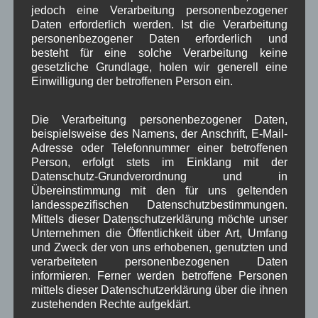
Kategorien für Beiträge
jedoch eine Verarbeitung personenbezogener
Daten erforderlich werden. Ist die Verarbeitung
personenbezogener Daten erforderlich und
Aushang Rathaus
(232)
besteht für eine solche Verarbeitung keine
Dorferneuerung
(154)
gesetzliche Grundlage, holen wir generell eine
Gemeinderat
(128)
Einwilligung der betroffenen Person ein.
in Wallgau
(1.091)
Kommunalpolitik
(85)
Pressespiegel
(282)
Die Verarbeitung personenbezogener Daten,
um Wallgau
(258)
beispielsweise des Namens, der Anschrift, E-Mail-
Wallgau im Netz
(65)
Adresse oder Telefonnummer einer betroffenen
Person, erfolgt stets im Einklang mit der
Datenschutz-Grundverordnung und in
Schlagwörter
Übereinstimmung mit den für uns geltenden
landesspezifischen Datenschutzbestimmungen.
Mittels dieser Datenschutzerklärung möchte unser
1250-Jahre
AlpenRaum
Arbeitsgruppe 1-13
,
,
,
Unternehmen die Öffentlichkeit über Art, Umfang
und Zweck der von uns erhobenen, genutzten und
Bauvorhaben
Arbeitsmarkt
Asyl
,
,
,
verarbeiteten personenbezogenen Daten
informieren. Ferner werden betroffene Personen
Bildergalerie
Brauchtum
Corona
,
,
,
mittels dieser Datenschutzerklärung über die ihnen
zustehenden Rechte aufgeklärt.
Dorferneuerung
Dorfleben
,
,