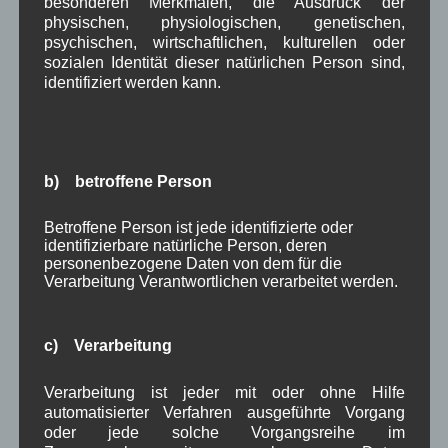
besonderen Merkmalen, die Ausdruck der
April 2026
(8)
physischen, physiologischen, genetischen,
März 2026
(9)
psychischen, wirtschaftlichen, kulturellen oder
Februar 2026
(6)
sozialen Identität dieser natürlichen Person sind,
Januar 2026
(8)
identifiziert werden kann.
Dezember 2025
(14)
November 2025
(5)
Oktober 2025
(8)
September 2025
(5)
b) betroffene Person
August 2025
(2)
Juli 2025
(9)
Betroffene Person ist jede identifizierte oder
Juni 2025
(7)
identifizierbare natürliche Person, deren
Mai 2025
(3)
personenbezogene Daten von dem für die
April 2025
(8)
Verarbeitung Verantwortlichen verarbeitet werden.
März 2025
(5)
Februar 2025
(9)
Januar 2025
(8)
c) Verarbeitung
Dezember 2024
(7)
November 2024
(14)
Verarbeitung ist jeder mit oder ohne Hilfe
Oktober 2024
(10)
automatisierter Verfahren ausgeführte Vorgang
September 2024
(8)
oder jede solche Vorgangsreihe im
August 2024
(2)