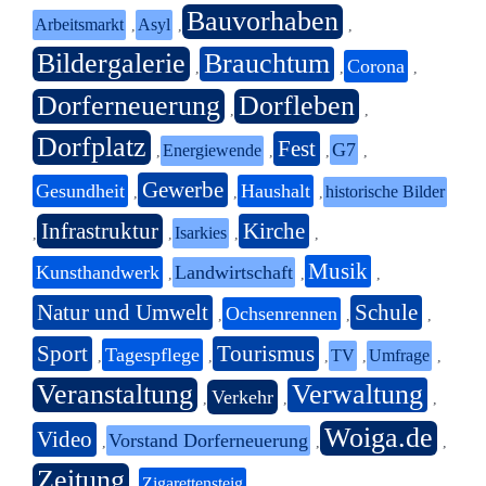
Bauvorhaben
Arbeitsmarkt
Asyl
,
,
,
Bildergalerie
Brauchtum
Corona
,
,
,
Dorferneuerung
Dorfleben
,
,
Dorfplatz
Fest
G7
Energiewende
,
,
,
,
Gewerbe
Gesundheit
Haushalt
historische Bilder
,
,
,
Infrastruktur
Kirche
Isarkies
,
,
,
,
Musik
Kunsthandwerk
Landwirtschaft
,
,
,
Natur und Umwelt
Schule
Ochsenrennen
,
,
,
Sport
Tourismus
Tagespflege
TV
Umfrage
,
,
,
,
,
Veranstaltung
Verwaltung
Verkehr
,
,
,
Woiga.de
Video
Vorstand Dorferneuerung
,
,
,
Zeitung
Zigarettensteig
,