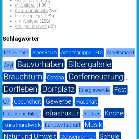
Gemeinderat
(128)
in Wallgau
(1.091)
Kommunalpolitik
(85)
Pressespiegel
(282)
um Wallgau
(258)
Wallgau im Netz
(65)
Schlagwörter
1250-Jahre
AlpenRaum
Arbeitsgruppe 1-13
Arbeitsmarkt
,
,
,
Bauvorhaben
Bildergalerie
Asyl
,
,
,
,
Brauchtum
Dorferneuerung
Corona
,
,
,
Dorfleben
Dorfplatz
Fest
Energiewende
,
,
,
,
Gewerbe
G7
Gesundheit
Haushalt
,
,
,
,
Infrastruktur
Kirche
historische Bilder
Isarkies
,
,
,
,
Musik
Kunsthandwerk
Landwirtschaft
,
,
,
Natur und Umwelt
Schule
Ochsenrennen
,
,
,