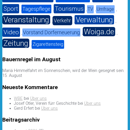
Sport
Tourismus
Tagespflege
TV
Umfrage
,
,
,
,
,
Veranstaltung
Verwaltung
Verkehr
,
,
,
Woiga.de
Video
Vorstand Dorferneuerung
,
,
,
Zeitung
Zigarettensteig
,
Bauernregel im August
Mariä Himmelfahrt im Sonnenschein, wird der Wein gesegnet sein.
15. August
Neueste Kommentare
WBE
bei
Über uns
Josef Otler, Verein fürr Geschichte
bei
Über uns
Gerd Erfert
bei
Über uns
Beitragsarchiv