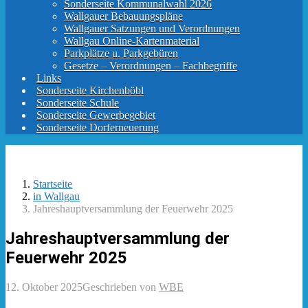
Sonderseite Kommunalwahl 2026
Wallgauer Bebauungspläne
Wallgauer Satzungen und Verordnungen
Wallgau Online-Kartenmaterial
Parkplätze u. Parkgebüren
Gesetze – Verordnungen – Fachbegriffe
Links
Sonderseite Kirchenböbl
Sonderseite Schule
Sonderseite Gewerbegebiet
Sonderseite Dorferneuerung
Startseite
in Wallgau
Jahreshauptversammlung der Feuerwehr 2025
Jahreshauptversammlung der
Feuerwehr 2025
12. Oktober 2025
Geschrieben von
WBE