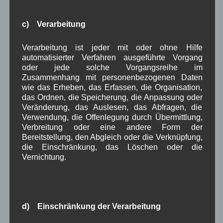
September 2022
(2)
August 2022
(6)
c) Verarbeitung
Juli 2022
(5)
Juni 2022
(4)
Verarbeitung ist jeder mit oder ohne Hilfe
Mai 2022
(5)
automatisierter Verfahren ausgeführte Vorgang
April 2022
(8)
oder jede solche Vorgangsreihe im
März 2022
(6)
Zusammenhang mit personenbezogenen Daten
Februar 2022
(4)
wie das Erheben, das Erfassen, die Organisation,
Januar 2022
(3)
das Ordnen, die Speicherung, die Anpassung oder
Dezember 2021
(7)
Veränderung, das Auslesen, das Abfragen, die
November 2021
(9)
Verwendung, die Offenlegung durch Übermittlung,
Oktober 2021
(8)
Verbreitung oder eine andere Form der
September 2021
(8)
Bereitstellung, den Abgleich oder die Verknüpfung,
August 2021
(4)
die Einschränkung, das Löschen oder die
Juli 2021
(10)
Vernichtung.
Juni 2021
(9)
Mai 2021
(5)
April 2021
(4)
März 2021
(3)
d) Einschränkung der Verarbeitung
Februar 2021
(4)
Januar 2021
(9)