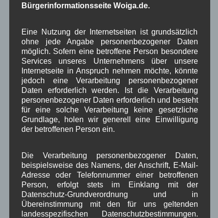
Dorferneuerung
Dorfleben
,
,
Bürgerinformationsseite Woiga.de.
Dorfplatz
Fest
G7
Energiewende
,
,
,
,
Eine Nutzung der Internetseiten ist grundsätzlich
Gewerbe
Gesundheit
Haushalt
ohne jede Angabe personenbezogener Daten
,
,
,
möglich. Sofern eine betroffene Person besondere
Infrastruktur
historische Bilder
Isarkies
,
,
,
Services unseres Unternehmens über unsere
Internetseite in Anspruch nehmen möchte, könnte
Kirche
Kunsthandwerk
Landwirtschaft
,
,
,
jedoch eine Verarbeitung personenbezogener
Daten erforderlich werden. Ist die Verarbeitung
Musik
Natur und Umwelt
Ochsenrennen
,
,
,
personenbezogener Daten erforderlich und besteht
für eine solche Verarbeitung keine gesetzliche
Schule
Sport
Tourismus
Tagespflege
,
,
,
,
Grundlage, holen wir generell eine Einwilligung
der betroffenen Person ein.
Veranstaltung
Verkehr
TV
Umfrage
,
,
,
,
Verwaltung
Video
Die Verarbeitung personenbezogener Daten,
,
,
beispielsweise des Namens, der Anschrift, E-Mail-
Woiga.de
Vorstand Dorferneuerung
Adresse oder Telefonnummer einer betroffenen
,
,
Person, erfolgt stets im Einklang mit der
Zeitung
Zigarettensteig
,
Datenschutz-Grundverordnung und in
Übereinstimmung mit den für uns geltenden
landesspezifischen Datenschutzbestimmungen.