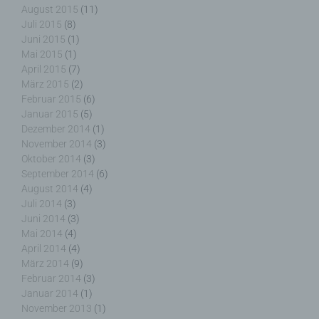
andere Stelle, die personenbezogene Daten im
August 2015
(11)
Auftrag des Verantwortlichen verarbeitet.
Juli 2015
(8)
Juni 2015
(1)
Mai 2015
(1)
April 2015
(7)
März 2015
(2)
i) Empfänger
Februar 2015
(6)
Januar 2015
(5)
Empfänger ist eine natürliche oder juristische
Dezember 2014
(1)
Person, Behörde, Einrichtung oder andere Stelle,
November 2014
(3)
der personenbezogene Daten offengelegt werden,
Oktober 2014
(3)
unabhängig davon, ob es sich bei ihr um einen
September 2014
(6)
Dritten handelt oder nicht. Behörden, die im
August 2014
(4)
Rahmen eines bestimmten Untersuchungsauftrags
Juli 2014
(3)
nach dem Unionsrecht oder dem Recht der
Juni 2014
(3)
Mitgliedstaaten möglicherweise
Mai 2014
(4)
personenbezogene Daten erhalten, gelten jedoch
April 2014
(4)
nicht als Empfänger.
März 2014
(9)
Februar 2014
(3)
Januar 2014
(1)
November 2013
(1)