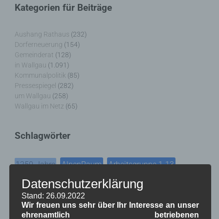
Kategorien für Beiträge
Aushang Rathaus
(232)
Dorferneuerung
(154)
Gemeinderat
(128)
in Wallgau
(1.091)
Kommunalpolitik
(85)
Pressespiegel
(282)
um Wallgau
(258)
Wallgau im Netz
(65)
Schlagwörter
1250-Jahre
AlpenRaum
Arbeitsgruppe 1-13
,
,
,
Bauvorhaben
Datenschutzerklärung
Arbeitsmarkt
Asyl
,
,
,
Stand: 26.09.2022
Bildergalerie
Brauchtum
Corona
,
,
,
Wir freuen uns sehr über Ihr Interesse an unser
ehrenamtlich betriebenen