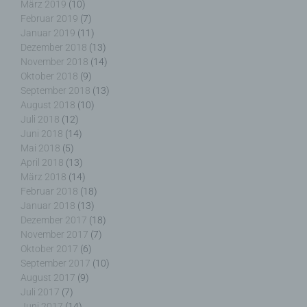
März 2019
(10)
Februar 2019
(7)
Januar 2019
(11)
f) Pseudonymisierung
Dezember 2018
(13)
November 2018
(14)
Pseudonymisierung ist die Verarbeitung
Oktober 2018
(9)
personenbezogener Daten in einer Weise, auf
September 2018
(13)
welche die personenbezogenen Daten ohne
August 2018
(10)
Hinzuziehung zusätzlicher Informationen nicht
Juli 2018
(12)
mehr einer spezifischen betroffenen Person
Juni 2018
(14)
zugeordnet werden können, sofern diese
Mai 2018
(5)
zusätzlichen Informationen gesondert aufbewahrt
werden und technischen und organisatorischen
April 2018
(13)
Maßnahmen unterliegen, die gewährleisten, dass
März 2018
(14)
die personenbezogenen Daten nicht einer
Februar 2018
(18)
identifizierten oder identifizierbaren natürlichen
Januar 2018
(13)
Person zugewiesen werden.
Dezember 2017
(18)
November 2017
(7)
Oktober 2017
(6)
September 2017
(10)
August 2017
(9)
g) Verantwortlicher oder für die Verarbeitung
Juli 2017
(7)
Verantwortlicher
Juni 2017
(14)