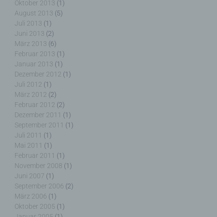
Oktober 2013
(1)
j) Dritter
August 2013
(5)
Juli 2013
(1)
Dritter ist eine natürliche oder juristische Person,
Juni 2013
(2)
Behörde, Einrichtung oder andere Stelle außer der
März 2013
(6)
betroffenen Person, dem Verantwortlichen, dem
Februar 2013
(1)
Auftragsverarbeiter und den Personen, die unter
Januar 2013
(1)
der unmittelbaren Verantwortung des
Dezember 2012
(1)
Verantwortlichen oder des Auftragsverarbeiters
Juli 2012
(1)
befugt sind, die personenbezogenen Daten zu
verarbeiten.
März 2012
(2)
Februar 2012
(2)
Dezember 2011
(1)
September 2011
(1)
Juli 2011
(1)
k) Einwilligung
Mai 2011
(1)
Februar 2011
(1)
Einwilligung ist jede von der betroffenen Person
November 2008
(1)
freiwillig für den bestimmten Fall in informierter
Juni 2007
(1)
Weise und unmissverständlich abgegebene
September 2006
(2)
Willensbekundung in Form einer Erklärung oder
März 2006
(1)
einer sonstigen eindeutigen bestätigenden
Oktober 2005
(1)
Handlung, mit der die betroffene Person zu
Januar 2005
(1)