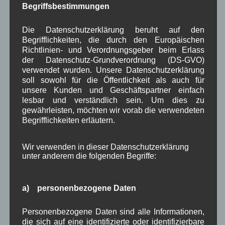
Begriffsbestimmungen
April 2026
(8)
März 2026
(9)
Februar 2026
(6)
Die Datenschutzerklärung beruht auf den
Januar 2026
(8)
Begrifflichkeiten, die durch den Europäischen
Dezember 2025
(14)
Richtlinien- und Verordnungsgeber beim Erlass
November 2025
(5)
der Datenschutz-Grundverordnung (DS-GVO)
verwendet wurden. Unsere Datenschutzerklärung
Oktober 2025
(8)
soll sowohl für die Öffentlichkeit als auch für
September 2025
(5)
unsere Kunden und Geschäftspartner einfach
August 2025
(2)
lesbar und verständlich sein. Um dies zu
Juli 2025
(9)
gewährleisten, möchten wir vorab die verwendeten
Juni 2025
(7)
Begrifflichkeiten erläutern.
Mai 2025
(3)
April 2025
(8)
März 2025
(5)
Wir verwenden in dieser Datenschutzerklärung
Februar 2025
(9)
unter anderem die folgenden Begriffe:
Januar 2025
(8)
Dezember 2024
(7)
November 2024
(14)
a) personenbezogene Daten
Oktober 2024
(10)
September 2024
(8)
Personenbezogene Daten sind alle Informationen,
August 2024
(2)
die sich auf eine identifizierte oder identifizierbare