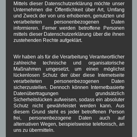
Mittels dieser Datenschutzerklärung möchte unser
Bauernregel im August
Unternehmen die Öffentlichkeit über Art, Umfang
und Zweck der von uns erhobenen, genutzten und
verarbeiteten personenbezogenen Daten
Stuermt es im August, gibt es weder Wein noch Most.
informieren. Ferner werden betroffene Personen
mittels dieser Datenschutzerklärung über die ihnen
zustehenden Rechte aufgeklärt.
Neueste Kommentare
Wir haben als für die Verarbeitung Verantwortlicher
WBE
bei
Über uns
zahlreiche technische und organisatorische
Maßnahmen umgesetzt, um einen möglichst
Josef Otler, Verein fürr Geschichte
bei
Über uns
lückenlosen Schutz der über diese Internetseite
Gerd Erfert
bei
Über uns
verarbeiteten personenbezogenen Daten
sicherzustellen. Dennoch können Internetbasierte
Datenübertragungen grundsätzlich
Beitragsarchiv
Sicherheitslücken aufweisen, sodass ein absoluter
Schutz nicht gewährleistet werden kann. Aus
diesem Grund steht es jeder betroffenen Person
August 2026
(2)
frei, personenbezogene Daten auch auf
Juli 2026
(9)
alternativen Wegen, beispielsweise telefonisch, an
Juni 2026
(4)
uns zu übermitteln.
Mai 2026
(11)