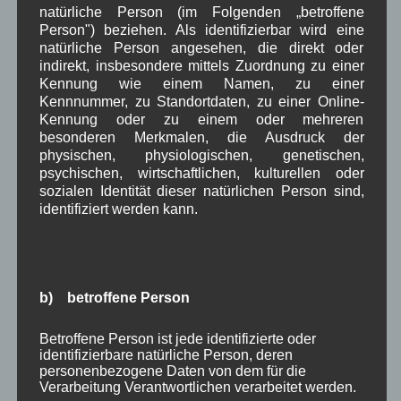
Juli 2024
(9)
natürliche Person (im Folgenden „betroffene
Juni 2024
(4)
Person") beziehen. Als identifizierbar wird eine
Mai 2024
(4)
natürliche Person angesehen, die direkt oder
April 2024
(5)
indirekt, insbesondere mittels Zuordnung zu einer
März 2024
(4)
Kennung wie einem Namen, zu einer
Februar 2024
(4)
Kennnummer, zu Standortdaten, zu einer Online-
Januar 2024
(5)
Kennung oder zu einem oder mehreren
besonderen Merkmalen, die Ausdruck der
Dezember 2023
(8)
physischen, physiologischen, genetischen,
November 2023
(5)
psychischen, wirtschaftlichen, kulturellen oder
Oktober 2023
(8)
sozialen Identität dieser natürlichen Person sind,
September 2023
(8)
identifiziert werden kann.
August 2023
(4)
Juli 2023
(8)
Juni 2023
(7)
Mai 2023
(8)
April 2023
(10)
b) betroffene Person
März 2023
(5)
Februar 2023
(3)
Betroffene Person ist jede identifizierte oder
Januar 2023
(8)
identifizierbare natürliche Person, deren
Dezember 2022
(7)
personenbezogene Daten von dem für die
November 2022
(8)
Verarbeitung Verantwortlichen verarbeitet werden.
Oktober 2022
(8)