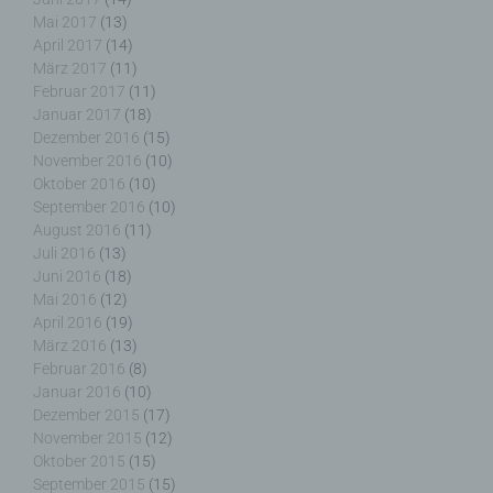
Mai 2017
(13)
Verantwortlicher oder für die Verarbeitung
April 2017
(14)
Verantwortlicher ist die natürliche oder juristische
März 2017
(11)
Person, Behörde, Einrichtung oder andere Stelle,
Februar 2017
(11)
die allein oder gemeinsam mit anderen über die
Januar 2017
(18)
Zwecke und Mittel der Verarbeitung von
Dezember 2016
(15)
personenbezogenen Daten entscheidet. Sind die
November 2016
(10)
Zwecke und Mittel dieser Verarbeitung durch das
Oktober 2016
(10)
Unionsrecht oder das Recht der Mitgliedstaaten
September 2016
(10)
vorgegeben, so kann der Verantwortliche
August 2016
(11)
beziehungsweise können die bestimmten Kriterien
Juli 2016
(13)
seiner Benennung nach dem Unionsrecht oder
Juni 2016
(18)
dem Recht der Mitgliedstaaten vorgesehen
Mai 2016
(12)
werden.
April 2016
(19)
März 2016
(13)
Februar 2016
(8)
Januar 2016
(10)
h) Auftragsverarbeiter
Dezember 2015
(17)
November 2015
(12)
Auftragsverarbeiter ist eine natürliche oder
Oktober 2015
(15)
juristische Person, Behörde, Einrichtung oder
September 2015
(15)