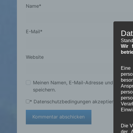
Name
*
E-Mail
*
Dat
Stand
Wir 
betri
Website
Eine 
pers
beson
Meinen Namen, E-Mail-Adresse und Website
Ansp
speichern.
perso
pers
*
Datenschutzbedingungen akzeptieren
Verar
Einwi
Die V
der A