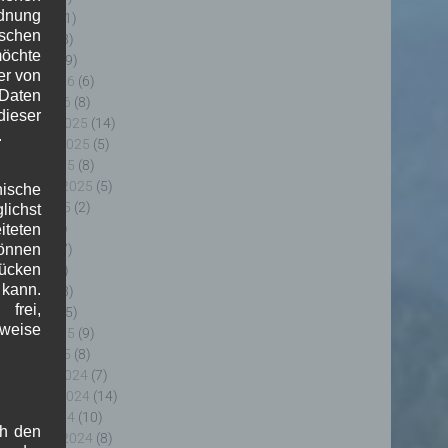
rdnung
ai 2026
(11)
ischen
pril 2026
(8)
möchte
ärz 2026
(9)
er von
ebruar 2026
(6)
 Daten
anuar 2026
(8)
ieser
ezember 2025
(14)
.
ovember 2025
(5)
ktober 2025
(8)
eptember 2025
(5)
nische
ugust 2025
(2)
ichst
uli 2025
(9)
teten
uni 2025
(7)
önnen
lücken
ai 2025
(3)
 kann.
pril 2025
(8)
frei,
ärz 2025
(5)
sweise
ebruar 2025
(9)
anuar 2025
(8)
ezember 2024
(7)
ovember 2024
(14)
ktober 2024
(10)
ch den
eptember 2024
(8)