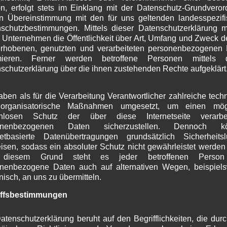
n, erfolgt stets im Einklang mit der Datenschutz-Grundvero
M
n Übereinstimmung mit den für uns geltenden landesspezif
A
schutzbestimmungen. Mittels dieser Datenschutzerklärung 
M
 Unternehmen die Öffentlichkeit über Art, Umfang und Zweck d
F
rhobenen, genutzten und verarbeiteten personenbezogenen
J
rmieren. Ferner werden betroffene Personen mittels d
D
schutzerklärung über die ihnen zustehenden Rechte aufgeklärt
N
O
S
aben als für die Verarbeitung Verantwortlicher zahlreiche tech
A
organisatorische Maßnahmen umgesetzt, um einen mögl
J
enlosen Schutz der über diese Internetseite verarbei
J
onenbezogenen Daten sicherzustellen. Dennoch k
netbasierte Datenübertragungen grundsätzlich Sicherheits
M
isen, sodass ein absoluter Schutz nicht gewährleistet werden
A
diesem Grund steht es jeder betroffenen Person 
M
nenbezogene Daten auch auf alternativen Wegen, beispiel
F
onisch, an uns zu übermitteln.
J
D
iffsbestimmungen
N
O
atenschutzerklärung beruht auf den Begrifflichkeiten, die dur
S