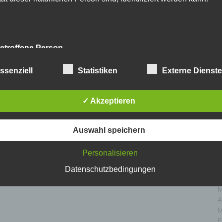
N
O
S
A
J
etroffene Person
J
M
fene Person ist jede identifizierte oder identifizierbare natürlich
ssenziell
Statistiken
Externe Dienst
A
n, deren personenbezogene Daten von dem für die Verarbeitu
M
twortlichen verarbeitet werden.
F
✓ Akzeptieren
J
D
erarbeitung
N
Auswahl speichern
O
beitung ist jeder mit oder ohne Hilfe automatisierter Ver
S
Personalisieren
führte Vorgang oder jede solche Vorgangsreihe im Zusamm
A
personenbezogenen Daten wie das Erheben, das Erfassen
J
Datenschutzbedingungen
nisation, das Ordnen, die Speicherung, die Anpassung
J
nderung, das Auslesen, das Abfragen, die Verwendung
M
legung durch Übermittlung, Verbreitung oder eine andere Fo
A
tstellung, den Abgleich oder die Verknüpfung, die Einschränkun
M
en oder die Vernichtung.
F