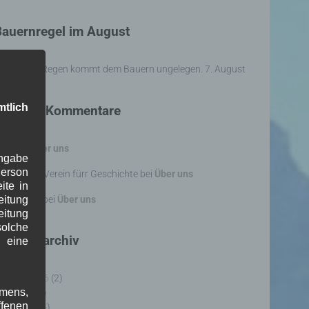
Bauernregel im August
n St. Afra Regen kommt dem Bauern ungelegen. 7. August
tlich
Neueste Kommentare
WBE
bei
Über uns
Angabe
erson
osef Otler, Verein fürr Geschichte
bei
Über uns
ite in
erd Erfert
bei
Über uns
itung
eitung
olche
eitragsarchiv
l eine
ugust 2026
(2)
amens,
uli 2026
(9)
ffenen
uni 2026
(4)