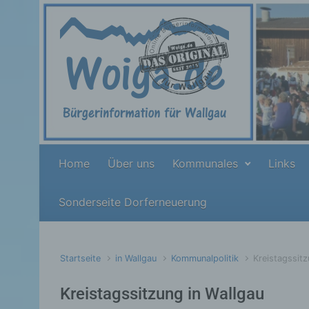
Zum Hauptinhalt springen
Home
Über uns
Kommunales
Links
Sonderseite Dorferneuerung
Startseite
in Wallgau
Kommunalpolitik
Kreistagssitz
Kreistagssitzung in Wallgau