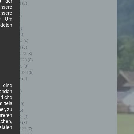
s der
ugust 2024
(2)
nsere
uli 2024
(9)
unsere
uni 2024
(4)
in. Um
ai 2024
(4)
deten
pril 2024
(5)
ärz 2024
(4)
ebruar 2024
(4)
anuar 2024
(5)
ezember 2023
(8)
ovember 2023
(5)
ktober 2023
(8)
eptember 2023
(8)
ugust 2023
(4)
uli 2023
(8)
f eine
uni 2023
(7)
genden
rliche
ai 2023
(8)
ttels
pril 2023
(10)
er, zu
ärz 2023
(5)
hreren
ebruar 2023
(3)
schen,
anuar 2023
(8)
zialen
ezember 2022
(7)