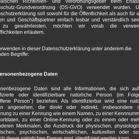
päischen Richtlinien- und Verordnungsgeber beim Erlas
A
nschutz-Grundverordnung (DS-GVO) verwendet wurden. U
J
schutzerklärung soll sowohl für die Öffentlichkeit als auch für 
J
n und Geschäftspartner einfach lesbar und verständlich se
M
 zu gewährleisten, möchten wir vorab die verwen
A
flichkeiten erläutern.
M
F
erwenden in dieser Datenschutzerklärung unter anderem die
J
nden Begriffe:
D
N
O
ersonenbezogene Daten
S
A
J
nenbezogene Daten sind alle Informationen, die sich au
J
ifizierte oder identifizierbare natürliche Person (im Fol
offene Person") beziehen. Als identifizierbar wird eine natü
M
on angesehen, die direkt oder indirekt, insbesondere mi
A
nung zu einer Kennung wie einem Namen, zu einer Kennnumm
M
ortdaten, zu einer Online-Kennung oder zu einem oder me
F
deren Merkmalen, die Ausdruck der physischen, physiologi
J
ischen, psychischen, wirtschaftlichen, kulturellen oder so
D
tät dieser natürlichen Person sind, identifiziert werden kann.