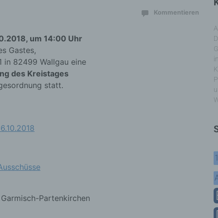
K
Kommentieren
A
10.2018, um 14:00 Uhr
D
G
es Gastes,
i
1 in 82499 Wallgau eine
K
ung des Kreistages
P
gesordnung statt.
u
W
6.10.2018
 Ausschüsse
s Garmisch-Partenkirchen