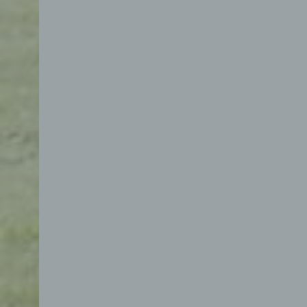
d) E
Eins
pers
einzu
e) Pr
Profi
Daten
werde
Pers
Arbei
Inter
diese