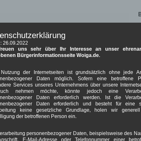
A
enschutzerklärung
: 26.09.2022
freuen uns sehr über Ihr Interesse an unser ehrenam
ebenen Bürgerinformationsseite Woiga.de.
Nutzung der Internetseiten ist grundsätzlich ohne jede 
onenbezogener Daten möglich. Sofern eine betroffene P
J
dere Services unseres Unternehmens über unsere Internetse
 in diesem Browser für meinen nächsten Kommentar
G
ruch nehmen möchte, könnte jedoch eine Verarbe
nenbezogener Daten erforderlich werden. Ist die Verarb
onenbezogener Daten erforderlich und besteht für eine s
B
beitung keine gesetzliche Grundlage, holen wir generel
lligung der betroffenen Person ein.
A
erarbeitung personenbezogener Daten, beispielsweise des N
J
nschrift, E-Mail-Adresse oder Telefonnummer einer betro
J