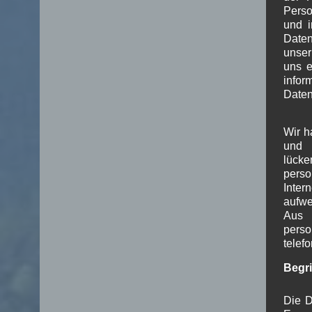
Perso
und i
Daten
unser
uns e
info
Daten
Wir h
und 
lück
pers
Inter
aufwe
Aus 
perso
telef
Begr
Die D