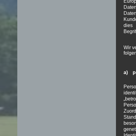
Euro
Date
Daten
Kunde
dies
Begrif
Wir v
folge
a) p
Perso
ident
„betr
Pers
Zuord
Stand
beson
genet
Identi