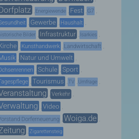
Dorfplatz
Fest
G7
Energiewende
,
,
,
,
Gewerbe
Gesundheit
Haushalt
,
,
,
Infrastruktur
istorische Bilder
Isarkies
,
,
,
Kirche
Kunsthandwerk
Landwirtschaft
,
,
,
Musik
Natur und Umwelt
,
,
Schule
Sport
Ochsenrennen
,
,
,
Tourismus
Tagespflege
TV
Umfrage
,
,
,
,
Veranstaltung
Verkehr
,
,
Verwaltung
Video
,
,
Woiga.de
Vorstand Dorferneuerung
,
,
Zeitung
Zigarettensteig
,