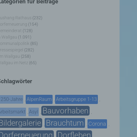
ategorien für Beiträge
ushang Rathaus
(232)
orferneuerung
(154)
emeinderat
(128)
n Wallgau
(1.091)
ommunalpolitik
(85)
ressespiegel
(282)
m Wallgau
(258)
allgau im Netz
(65)
Schlagwörter
1250-Jahre
AlpenRaum
Arbeitsgruppe 1-13
,
,
,
Bauvorhaben
Arbeitsmarkt
Asyl
,
,
,
Bildergalerie
Brauchtum
Corona
,
,
,
Dorferneuerung
Dorfleben
,
,