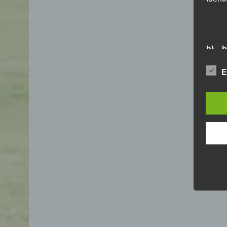
b) b
Betrof
E
Perso
Veran
c) V
Verar
ausge
mit 
Orga
Verä
Offen
Berei
Lösch