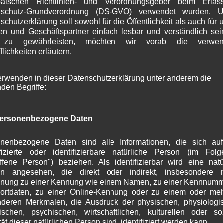
päischen Richtlinien- und Verordnungsgeber beim Erlas
S
nschutz-Grundverordnung (DS-GVO) verwendet wurden. U
A
schutzerklärung soll sowohl für die Öffentlichkeit als auch für 
J
n und Geschäftspartner einfach lesbar und verständlich se
J
 zu gewährleisten, möchten wir vorab die verwen
M
flichkeiten erläutern.
A
M
erwenden in dieser Datenschutzerklärung unter anderem die
F
nden Begriffe:
J
D
N
ersonenbezogene Daten
O
S
A
nenbezogene Daten sind alle Informationen, die sich au
J
ifizierte oder identifizierbare natürliche Person (im Fol
offene Person") beziehen. Als identifizierbar wird eine natü
J
on angesehen, die direkt oder indirekt, insbesondere mi
M
nung zu einer Kennung wie einem Namen, zu einer Kennnumm
A
ortdaten, zu einer Online-Kennung oder zu einem oder me
M
deren Merkmalen, die Ausdruck der physischen, physiologi
F
ischen, psychischen, wirtschaftlichen, kulturellen oder so
J
tät dieser natürlichen Person sind, identifiziert werden kann.