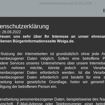
Gemeinderatssitzung 15.05.2025
W
enschutzerklärung
W
: 26.09.2022
Erforderliche Felder sind mit
*
markiert
freuen uns sehr über Ihr Interesse an unser ehrenam
ebenen Bürgerinformationsseite Woiga.de.
Nutzung der Internetseiten ist grundsätzlich ohne jede 
onenbezogener Daten möglich. Sofern eine betroffene P
dere Services unseres Unternehmens über unsere Internetse
J
ruch nehmen möchte, könnte jedoch eine Verarbe
nenbezogener Daten erforderlich werden. Ist die Verarb
G
onenbezogener Daten erforderlich und besteht für eine s
beitung keine gesetzliche Grundlage, holen wir generel
B
lligung der betroffenen Person ein.
erarbeitung personenbezogener Daten, beispielsweise des N
A
nschrift, E-Mail-Adresse oder Telefonnummer einer betro
J