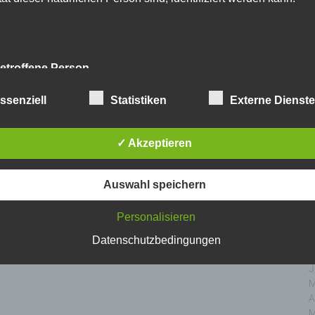
D
N
O
S
A
etroffene Person
J
J
fene Person ist jede identifizierte oder identifizierbare natürlich
ssenziell
Statistiken
Externe Dienst
M
n, deren personenbezogene Daten von dem für die Verarbeitu
A
twortlichen verarbeitet werden.
M
✓ Akzeptieren
F
J
erarbeitung
D
Auswahl speichern
N
beitung ist jeder mit oder ohne Hilfe automatisierter Ver
O
Personalisieren
führte Vorgang oder jede solche Vorgangsreihe im Zusamm
S
personenbezogenen Daten wie das Erheben, das Erfassen
A
Datenschutzbedingungen
nisation, das Ordnen, die Speicherung, die Anpassung
J
nderung, das Auslesen, das Abfragen, die Verwendung
J
legung durch Übermittlung, Verbreitung oder eine andere Fo
M
tstellung, den Abgleich oder die Verknüpfung, die Einschränkun
A
en oder die Vernichtung.
M