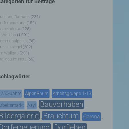
ategorien für Beiträge
ushang Rathaus
(232)
orferneuerung
(154)
emeinderat
(128)
n Wallgau
(1.091)
ommunalpolitik
(85)
ressespiegel
(282)
m Wallgau
(258)
allgau im Netz
(65)
Schlagwörter
1250-Jahre
AlpenRaum
Arbeitsgruppe 1-13
,
,
,
Bauvorhaben
Arbeitsmarkt
Asyl
,
,
,
Bildergalerie
Brauchtum
Corona
,
,
,
Dorferneuerung
Dorfleben
,
,