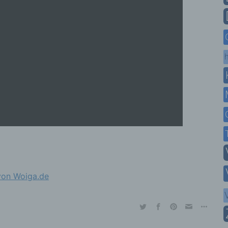
h
von Woiga.de