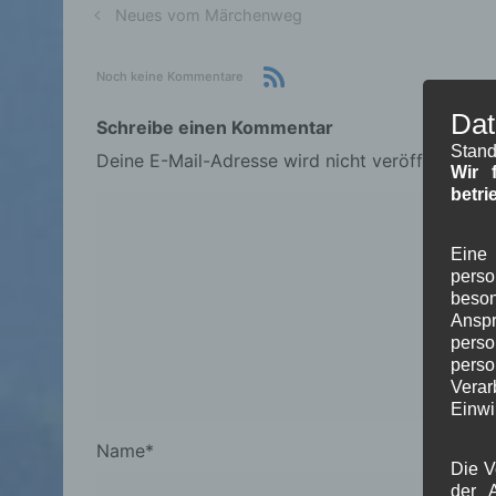
Neues vom Märchenweg
Noch keine Kommentare
Dat
Schreibe einen Kommentar
Stand
Deine E-Mail-Adresse wird nicht veröffentlicht.
Wir 
betri
Eine 
pers
beson
Ansp
perso
pers
Verar
Einwi
Name
*
Die V
der A