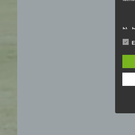
b) b
Betrof
E
Perso
Veran
c) V
Verar
ausge
mit 
Orga
Verä
Offen
Berei
Lösch