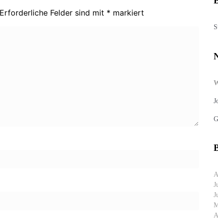
B
Erforderliche Felder sind mit
*
markiert
S
J
G
B
A
J
J
M
A