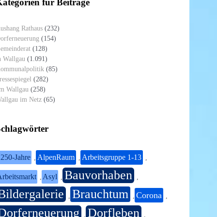
ategorien für Beiträge
ushang Rathaus
(232)
orferneuerung
(154)
emeinderat
(128)
n Wallgau
(1.091)
ommunalpolitik
(85)
ressespiegel
(282)
m Wallgau
(258)
allgau im Netz
(65)
Schlagwörter
250-Jahre
AlpenRaum
Arbeitsgruppe 1-13
,
,
,
Bauvorhaben
rbeitsmarkt
Asyl
,
,
,
Bildergalerie
Brauchtum
Corona
,
,
,
Dorferneuerung
Dorfleben
,
,