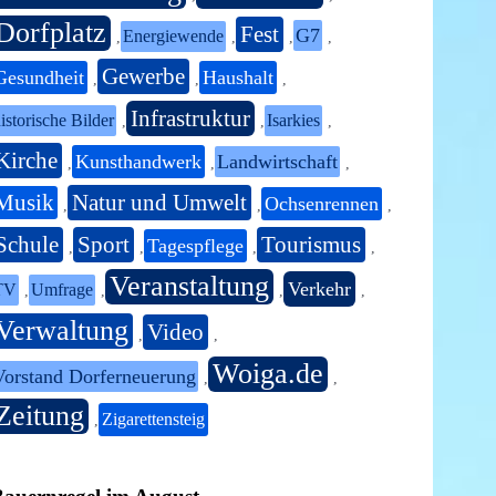
Dorfplatz
Fest
G7
Energiewende
,
,
,
,
Gewerbe
Gesundheit
Haushalt
,
,
,
Infrastruktur
istorische Bilder
Isarkies
,
,
,
Kirche
Kunsthandwerk
Landwirtschaft
,
,
,
Musik
Natur und Umwelt
Ochsenrennen
,
,
,
Schule
Sport
Tourismus
Tagespflege
,
,
,
,
Veranstaltung
Verkehr
TV
Umfrage
,
,
,
,
Verwaltung
Video
,
,
Woiga.de
Vorstand Dorferneuerung
,
,
Zeitung
Zigarettensteig
,