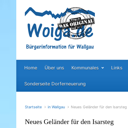
Zum Hauptinhalt springen
Home
Über uns
Kommunales
Links
Sonderseite Dorferneuerung
Startseite
in Wallgau
Neues Geländer für den Isarsteg
Neues Geländer für den Isarsteg