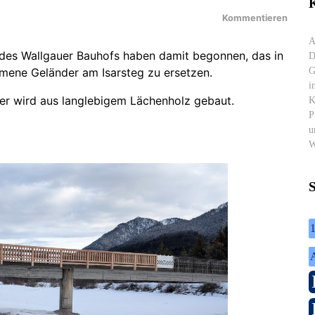
K
Kommentieren
A
des Wallgauer Bauhofs haben damit begonnen, das in
D
G
mene Geländer am Isarsteg zu ersetzen.
i
er wird aus langlebigem Lächenholz gebaut.
K
P
u
W
1
A