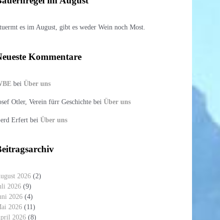
auernregel im August
tuermt es im August, gibt es weder Wein noch Most.
Neueste Kommentare
WBE
bei
Über uns
osef Otler, Verein fürr Geschichte
bei
Über uns
erd Erfert
bei
Über uns
eitragsarchiv
ugust 2026
(2)
uli 2026
(9)
uni 2026
(4)
ai 2026
(11)
pril 2026
(8)