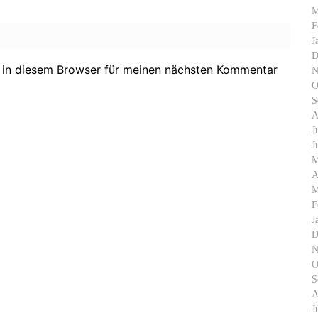
M
F
J
D
 in diesem Browser für meinen nächsten Kommentar
N
O
S
A
J
J
M
A
M
F
J
D
N
O
S
A
J