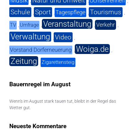
Musik
Natur und Umwelt
Ochsenrennen
,
,
,
Schule
Sport
Tourismus
Tagespflege
,
,
,
,
Veranstaltung
Verkehr
TV
Umfrage
,
,
,
,
Verwaltung
Video
,
,
Woiga.de
Vorstand Dorferneuerung
,
,
Zeitung
Zigarettensteig
,
Bauernregel im August
Wenn's im August stark tauen tut, bleibt in der Regel das
Wetter gut.
Neueste Kommentare