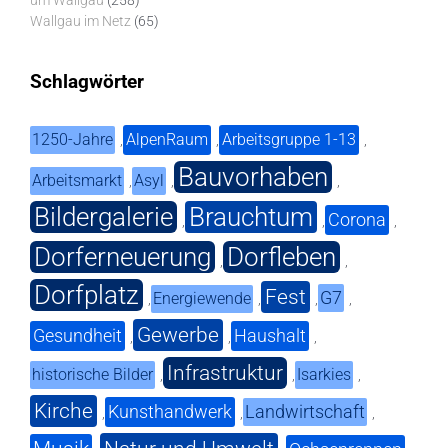
um Wallgau
(258)
Wallgau im Netz
(65)
Schlagwörter
1250-Jahre
AlpenRaum
Arbeitsgruppe 1-13
,
,
,
Bauvorhaben
Arbeitsmarkt
Asyl
,
,
,
Bildergalerie
Brauchtum
Corona
,
,
,
Dorferneuerung
Dorfleben
,
,
Dorfplatz
Fest
G7
Energiewende
,
,
,
,
Gewerbe
Gesundheit
Haushalt
,
,
,
Infrastruktur
historische Bilder
Isarkies
,
,
,
Kirche
Kunsthandwerk
Landwirtschaft
,
,
,