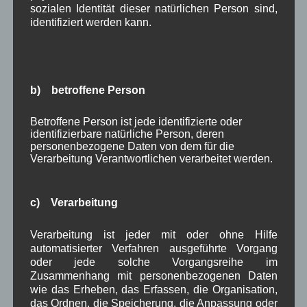
sozialen Identität dieser natürlichen Person sind,
September 2025
(5)
identifiziert werden kann.
August 2025
(2)
Juli 2025
(9)
Juni 2025
(7)
Mai 2025
(3)
April 2025
(8)
b) betroffene Person
März 2025
(5)
Februar 2025
(9)
Betroffene Person ist jede identifizierte oder
Januar 2025
(8)
identifizierbare natürliche Person, deren
Dezember 2024
(7)
personenbezogene Daten von dem für die
November 2024
(14)
Verarbeitung Verantwortlichen verarbeitet werden.
Oktober 2024
(10)
September 2024
(8)
August 2024
(2)
c) Verarbeitung
Juli 2024
(9)
Juni 2024
(4)
Verarbeitung ist jeder mit oder ohne Hilfe
Mai 2024
(4)
automatisierter Verfahren ausgeführte Vorgang
April 2024
(5)
oder jede solche Vorgangsreihe im
März 2024
(4)
Zusammenhang mit personenbezogenen Daten
Februar 2024
(4)
wie das Erheben, das Erfassen, die Organisation,
Januar 2024
(5)
das Ordnen, die Speicherung, die Anpassung oder