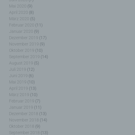
zusätzlichen Informationen gesondert aufbewahrt
Mai 2020
(9)
werden und technischen und organisatorischen
April 2020
(8)
Maßnahmen unterliegen, die gewährleisten, dass
März 2020
(5)
die personenbezogenen Daten nicht einer
Februar 2020
(11)
identifizierten oder identifizierbaren natürlichen
Januar 2020
(9)
Person zugewiesen werden.
Dezember 2019
(17)
November 2019
(9)
Oktober 2019
(10)
September 2019
(14)
August 2019
(5)
g) Verantwortlicher oder für die Verarbeitung
Juli 2019
(12)
Verantwortlicher
Juni 2019
(6)
Mai 2019
(10)
Verantwortlicher oder für die Verarbeitung
April 2019
(13)
Verantwortlicher ist die natürliche oder juristische
März 2019
(10)
Person, Behörde, Einrichtung oder andere Stelle,
Februar 2019
(7)
die allein oder gemeinsam mit anderen über die
Januar 2019
(11)
Zwecke und Mittel der Verarbeitung von
Dezember 2018
(13)
personenbezogenen Daten entscheidet. Sind die
November 2018
(14)
Zwecke und Mittel dieser Verarbeitung durch das
Oktober 2018
(9)
Unionsrecht oder das Recht der Mitgliedstaaten
vorgegeben, so kann der Verantwortliche
September 2018
(13)