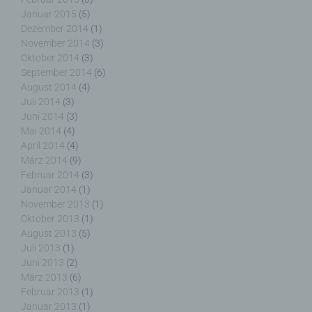
Januar 2015
(5)
Dezember 2014
(1)
November 2014
(3)
Oktober 2014
(3)
k) Einwilligung
September 2014
(6)
August 2014
(4)
Einwilligung ist jede von der betroffenen Person
Juli 2014
(3)
freiwillig für den bestimmten Fall in informierter
Juni 2014
(3)
Weise und unmissverständlich abgegebene
Mai 2014
(4)
Willensbekundung in Form einer Erklärung oder
April 2014
(4)
einer sonstigen eindeutigen bestätigenden
März 2014
(9)
Handlung, mit der die betroffene Person zu
Februar 2014
(3)
verstehen gibt, dass sie mit der Verarbeitung der
Januar 2014
(1)
sie betreffenden personenbezogenen Daten
November 2013
(1)
einverstanden ist.
Oktober 2013
(1)
August 2013
(5)
Juli 2013
(1)
Juni 2013
(2)
März 2013
(6)
Name und Anschrift des für die Verarbeitung
Februar 2013
(1)
Verantwortlichen
Januar 2013
(1)