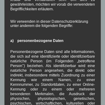
gewährleisten, möchten wir vorab die verwendeten
Begrifflichkeiten erläutern.
WBE
bei
Über uns
Josef Otler, Verein fürr Geschichte
bei
Über uns
Wir verwenden in dieser Datenschutzerklärung
unter anderem die folgenden Begriffe:
Gerd Erfert
bei
Über uns
a) personenbezogene Daten
Beitragsarchiv
Personenbezogene Daten sind alle Informationen,
August 2026
(3)
die sich auf eine identifizierte oder identifizierbare
Juli 2026
(9)
natürliche Person (im Folgenden „betroffene
Juni 2026
(4)
Person") beziehen. Als identifizierbar wird eine
natürliche Person angesehen, die direkt oder
Mai 2026
(11)
indirekt, insbesondere mittels Zuordnung zu einer
April 2026
(8)
Kennung wie einem Namen, zu einer
März 2026
(9)
Kennnummer, zu Standortdaten, zu einer Online-
Februar 2026
(6)
Kennung oder zu einem oder mehreren
Januar 2026
(8)
besonderen Merkmalen, die Ausdruck der
Dezember 2025
(14)
physischen, physiologischen, genetischen,
November 2025
(5)
psychischen, wirtschaftlichen, kulturellen oder
Oktober 2025
(8)