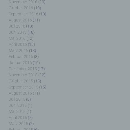
November 2016
(10)
der personenbezogene Daten offengelegt werden,
Oktober 2016
(10)
unabhängig davon, ob es sich bei ihr um einen
September 2016
(10)
Dritten handelt oder nicht. Behörden, die im
August 2016
(11)
Rahmen eines bestimmten Untersuchungsauftrags
Juli 2016
(13)
nach dem Unionsrecht oder dem Recht der
Juni 2016
(18)
Mitgliedstaaten möglicherweise
Mai 2016
(12)
personenbezogene Daten erhalten, gelten jedoch
April 2016
(19)
nicht als Empfänger.
März 2016
(13)
Februar 2016
(8)
Januar 2016
(10)
Dezember 2015
(17)
j) Dritter
November 2015
(12)
Oktober 2015
(15)
September 2015
(15)
Dritter ist eine natürliche oder juristische Person,
August 2015
(11)
Behörde, Einrichtung oder andere Stelle außer der
betroffenen Person, dem Verantwortlichen, dem
Juli 2015
(8)
Auftragsverarbeiter und den Personen, die unter
Juni 2015
(1)
der unmittelbaren Verantwortung des
Mai 2015
(1)
Verantwortlichen oder des Auftragsverarbeiters
April 2015
(7)
befugt sind, die personenbezogenen Daten zu
März 2015
(2)
verarbeiten.
Februar 2015
(6)