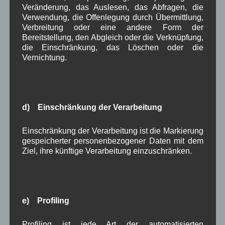
Dezember 2023
(8)
Veränderung, das Auslesen, das Abfragen, die
Verwendung, die Offenlegung durch Übermittlung,
November 2023
(5)
Verbreitung oder eine andere Form der
Oktober 2023
(8)
Bereitstellung, den Abgleich oder die Verknüpfung,
September 2023
(8)
die Einschränkung, das Löschen oder die
August 2023
(4)
Vernichtung.
Juli 2023
(8)
Juni 2023
(7)
Mai 2023
(8)
April 2023
(10)
März 2023
(5)
d) Einschränkung der Verarbeitung
Februar 2023
(3)
Januar 2023
(8)
Einschränkung der Verarbeitung ist die Markierung
Dezember 2022
(7)
gespeicherter personenbezogener Daten mit dem
November 2022
(8)
Ziel, ihre künftige Verarbeitung einzuschränken.
Oktober 2022
(8)
September 2022
(2)
August 2022
(6)
Juli 2022
(5)
Juni 2022
(4)
e) Profiling
Mai 2022
(5)
April 2022
(8)
Profiling ist jede Art der automatisierten