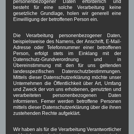
personenbezogener Daten erforderlich und
Kommunalpolitik
(85)
besteht für eine solche Verarbeitung keine
Pressespiegel
(282)
gesetzliche Grundlage, holen wir generell eine
um Wallgau
(258)
Einwilligung der betroffenen Person ein.
Wallgau im Netz
(65)
Die Verarbeitung personenbezogener Daten,
Schlagwörter
beispielsweise des Namens, der Anschrift, E-Mail-
Adresse oder Telefonnummer einer betroffenen
Person, erfolgt stets im Einklang mit der
1250-Jahre
AlpenRaum
Arbeitsgruppe 1-13
,
,
,
Datenschutz-Grundverordnung und in
Übereinstimmung mit den für uns geltenden
Bauvorhaben
Arbeitsmarkt
Asyl
landesspezifischen Datenschutzbestimmungen.
,
,
,
Mittels dieser Datenschutzerklärung möchte unser
Bildergalerie
Brauchtum
Corona
Unternehmen die Öffentlichkeit über Art, Umfang
,
,
,
und Zweck der von uns erhobenen, genutzten und
Dorferneuerung
Dorfleben
verarbeiteten personenbezogenen Daten
,
,
informieren. Ferner werden betroffene Personen
Dorfplatz
Fest
G7
Energiewende
,
,
,
,
mittels dieser Datenschutzerklärung über die ihnen
zustehenden Rechte aufgeklärt.
Gewerbe
Gesundheit
Haushalt
,
,
,
Infrastruktur
historische Bilder
Isarkies
Wir haben als für die Verarbeitung Verantwortlicher
,
,
,