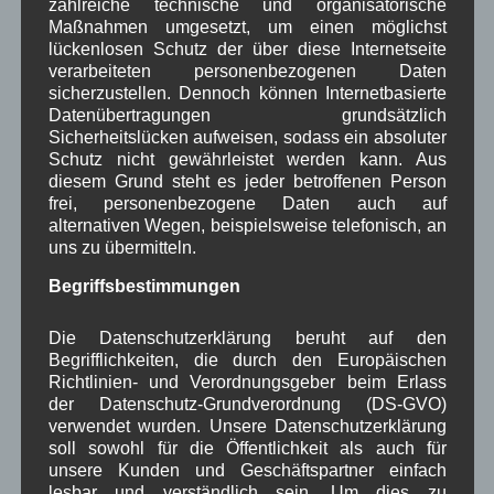
zahlreiche technische und organisatorische
Kirche
Kunsthandwerk
Landwirtschaft
,
,
,
Maßnahmen umgesetzt, um einen möglichst
lückenlosen Schutz der über diese Internetseite
Musik
Natur und Umwelt
Ochsenrennen
,
,
,
verarbeiteten personenbezogenen Daten
sicherzustellen. Dennoch können Internetbasierte
Schule
Sport
Tourismus
Tagespflege
,
,
,
,
Datenübertragungen grundsätzlich
Sicherheitslücken aufweisen, sodass ein absoluter
Veranstaltung
Verkehr
TV
Umfrage
,
,
,
,
Schutz nicht gewährleistet werden kann. Aus
diesem Grund steht es jeder betroffenen Person
Verwaltung
Video
,
,
frei, personenbezogene Daten auch auf
alternativen Wegen, beispielsweise telefonisch, an
Woiga.de
Vorstand Dorferneuerung
,
,
uns zu übermitteln.
Zeitung
Zigarettensteig
,
Begriffsbestimmungen
Die Datenschutzerklärung beruht auf den
Bauernregel im August
Begrifflichkeiten, die durch den Europäischen
Richtlinien- und Verordnungsgeber beim Erlass
der Datenschutz-Grundverordnung (DS-GVO)
Im August der Morgenregen, wird sich meist vor Mittag legen.
verwendet wurden. Unsere Datenschutzerklärung
soll sowohl für die Öffentlichkeit als auch für
unsere Kunden und Geschäftspartner einfach
Neueste Kommentare
lesbar und verständlich sein. Um dies zu