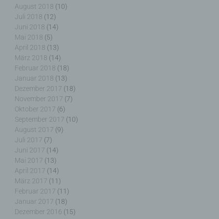
beziehungsweise können die bestimmten Kriterien
August 2018
(10)
seiner Benennung nach dem Unionsrecht oder
Juli 2018
(12)
dem Recht der Mitgliedstaaten vorgesehen
Juni 2018
(14)
werden.
Mai 2018
(5)
April 2018
(13)
März 2018
(14)
Februar 2018
(18)
Januar 2018
(13)
h) Auftragsverarbeiter
Dezember 2017
(18)
November 2017
(7)
Auftragsverarbeiter ist eine natürliche oder
Oktober 2017
(6)
juristische Person, Behörde, Einrichtung oder
September 2017
(10)
andere Stelle, die personenbezogene Daten im
August 2017
(9)
Auftrag des Verantwortlichen verarbeitet.
Juli 2017
(7)
Juni 2017
(14)
Mai 2017
(13)
April 2017
(14)
März 2017
(11)
i) Empfänger
Februar 2017
(11)
Januar 2017
(18)
Empfänger ist eine natürliche oder juristische
Dezember 2016
(15)
Person, Behörde, Einrichtung oder andere Stelle,