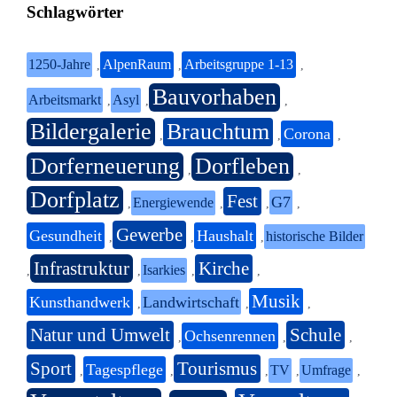
Schlagwörter
1250-Jahre
AlpenRaum
Arbeitsgruppe 1-13
,
,
,
Bauvorhaben
Arbeitsmarkt
Asyl
,
,
,
Bildergalerie
Brauchtum
Corona
,
,
,
Dorferneuerung
Dorfleben
,
,
Dorfplatz
Fest
G7
Energiewende
,
,
,
,
Gewerbe
Gesundheit
Haushalt
historische Bilder
,
,
,
Infrastruktur
Kirche
Isarkies
,
,
,
,
Musik
Kunsthandwerk
Landwirtschaft
,
,
,
Natur und Umwelt
Schule
Ochsenrennen
,
,
,
Sport
Tourismus
Tagespflege
TV
Umfrage
,
,
,
,
,