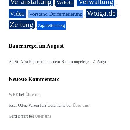
Veranstaltung
Verwaltung
Verkehr
,
,
,
Woiga.de
Video
Vorstand Dorferneuerung
,
,
,
Zeitung
Zigarettensteig
,
Bauernregel im August
An St. Afra Regen kommt dem Bauern ungelegen. 7. August
Neueste Kommentare
WBE
bei
Über uns
Josef Otler, Verein fürr Geschichte
bei
Über uns
Gerd Erfert
bei
Über uns