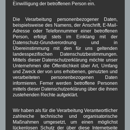
Einwilligung der betroffenen Person ein.
1250-Jahre
AlpenRaum
Arbeitsgruppe 1-13
,
,
,
Bauvorhaben
Die Verarbeitung personenbezogener Daten,
Arbeitsmarkt
Asyl
,
,
,
beispielsweise des Namens, der Anschrift, E-Mail-
Bildergalerie
Brauchtum
Adresse oder Telefonnummer einer betroffenen
Corona
,
,
,
Person, erfolgt stets im Einklang mit der
Dorferneuerung
Dorfleben
Datenschutz-Grundverordnung und in
,
,
Übereinstimmung mit den für uns geltenden
Dorfplatz
Fest
G7
landesspezifischen Datenschutzbestimmungen.
Energiewende
,
,
,
,
Mittels dieser Datenschutzerklärung möchte unser
Gewerbe
Gesundheit
Haushalt
Unternehmen die Öffentlichkeit über Art, Umfang
,
,
,
und Zweck der von uns erhobenen, genutzten und
Infrastruktur
historische Bilder
Isarkies
,
,
,
verarbeiteten personenbezogenen Daten
informieren. Ferner werden betroffene Personen
Kirche
Kunsthandwerk
Landwirtschaft
,
,
,
mittels dieser Datenschutzerklärung über die ihnen
zustehenden Rechte aufgeklärt.
Musik
Natur und Umwelt
Ochsenrennen
,
,
,
Schule
Sport
Tourismus
Tagespflege
,
,
,
,
Wir haben als für die Verarbeitung Verantwortlicher
zahlreiche technische und organisatorische
Veranstaltung
Verkehr
TV
Umfrage
,
,
,
,
Maßnahmen umgesetzt, um einen möglichst
lückenlosen Schutz der über diese Internetseite