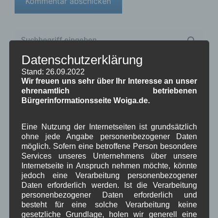
Datenschutzerklärung
Stand: 26.09.2022
Kategorien für Beiträge
Wir freuen uns sehr über Ihr Interesse an unser
ehrenamtlich betriebenen
Bürgerinformationsseite Woiga.de.
Aushang Rathaus
(232)
Dorferneuerung
(154)
Gemeinderat
(128)
Eine Nutzung der Internetseiten ist grundsätzlich
in Wallgau
(1.091)
ohne jede Angabe personenbezogener Daten
Kommunalpolitik
(85)
möglich. Sofern eine betroffene Person besondere
Pressespiegel
(282)
Services unseres Unternehmens über unsere
um Wallgau
(258)
Internetseite in Anspruch nehmen möchte, könnte
Wallgau im Netz
(65)
jedoch eine Verarbeitung personenbezogener
Daten erforderlich werden. Ist die Verarbeitung
personenbezogener Daten erforderlich und
Schlagwörter
besteht für eine solche Verarbeitung keine
gesetzliche Grundlage, holen wir generell eine