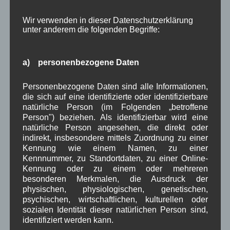
Beitragsarchiv
Wir verwenden in dieser Datenschutzerklärung
unter anderem die folgenden Begriffe:
August 2026
(2)
Juli 2026
(9)
a) personenbezogene Daten
Juni 2026
(4)
Mai 2026
(11)
Personenbezogene Daten sind alle Informationen,
April 2026
(8)
die sich auf eine identifizierte oder identifizierbare
März 2026
(9)
natürliche Person (im Folgenden „betroffene
Februar 2026
(6)
Person") beziehen. Als identifizierbar wird eine
Januar 2026
(8)
natürliche Person angesehen, die direkt oder
Dezember 2025
(14)
indirekt, insbesondere mittels Zuordnung zu einer
November 2025
(5)
Kennung wie einem Namen, zu einer
Oktober 2025
(8)
Kennnummer, zu Standortdaten, zu einer Online-
September 2025
(5)
Kennung oder zu einem oder mehreren
August 2025
(2)
besonderen Merkmalen, die Ausdruck der
Juli 2025
(9)
physischen, physiologischen, genetischen,
Juni 2025
(7)
psychischen, wirtschaftlichen, kulturellen oder
Mai 2025
(3)
sozialen Identität dieser natürlichen Person sind,
April 2025
(8)
identifiziert werden kann.
März 2025
(5)