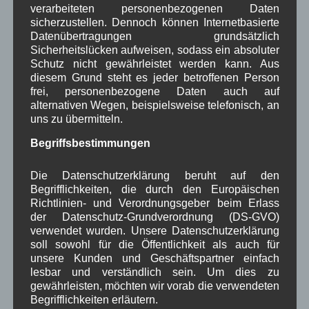
Verwaltung
Video
,
,
verarbeiteten personenbezogenen Daten
sicherzustellen. Dennoch können Internetbasierte
Woiga.de
Vorstand Dorferneuerung
,
,
Datenübertragungen grundsätzlich
Sicherheitslücken aufweisen, sodass ein absoluter
Zeitung
Zigarettensteig
,
Schutz nicht gewährleistet werden kann. Aus
diesem Grund steht es jeder betroffenen Person
frei, personenbezogene Daten auch auf
alternativen Wegen, beispielsweise telefonisch, an
Bauernregel im August
uns zu übermitteln.
Begriffsbestimmungen
Mariä Himmelfahrt im Sonnenschein, wird der Wein gesegnet
sein. 15. August
Die Datenschutzerklärung beruht auf den
Begrifflichkeiten, die durch den Europäischen
Neueste Kommentare
Richtlinien- und Verordnungsgeber beim Erlass
der Datenschutz-Grundverordnung (DS-GVO)
verwendet wurden. Unsere Datenschutzerklärung
WBE
bei
Über uns
soll sowohl für die Öffentlichkeit als auch für
unsere Kunden und Geschäftspartner einfach
Josef Otler, Verein fürr Geschichte
bei
Über uns
lesbar und verständlich sein. Um dies zu
gewährleisten, möchten wir vorab die verwendeten
Gerd Erfert
bei
Über uns
Begrifflichkeiten erläutern.