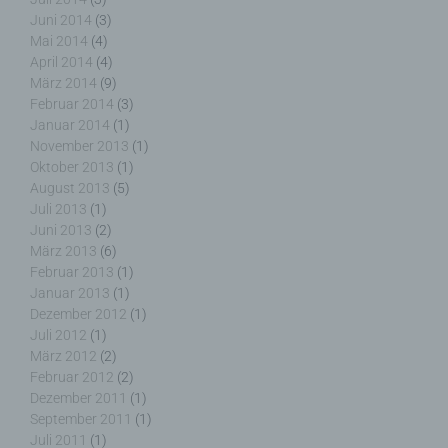
Juni 2014
(3)
k) Einwilligung
Mai 2014
(4)
April 2014
(4)
März 2014
(9)
Einwilligung ist jede von der betroffenen Person
Februar 2014
(3)
freiwillig für den bestimmten Fall in informierter
Januar 2014
(1)
Weise und unmissverständlich abgegebene
November 2013
(1)
Willensbekundung in Form einer Erklärung oder
Oktober 2013
(1)
einer sonstigen eindeutigen bestätigenden
Handlung, mit der die betroffene Person zu
August 2013
(5)
verstehen gibt, dass sie mit der Verarbeitung der
Juli 2013
(1)
sie betreffenden personenbezogenen Daten
Juni 2013
(2)
einverstanden ist.
März 2013
(6)
Februar 2013
(1)
Januar 2013
(1)
Dezember 2012
(1)
Juli 2012
(1)
März 2012
(2)
Name und Anschrift des für die Verarbeitung
Februar 2012
(2)
Verantwortlichen
Dezember 2011
(1)
September 2011
(1)
Verantwortlicher im Sinne der Datenschutz-
Juli 2011
(1)