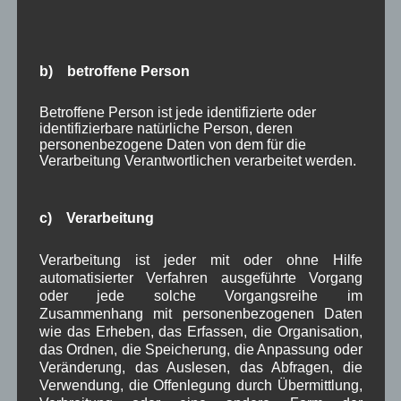
Februar 2025
(9)
Januar 2025
(8)
Dezember 2024
(7)
b) betroffene Person
November 2024
(14)
Oktober 2024
(10)
Betroffene Person ist jede identifizierte oder
September 2024
(8)
identifizierbare natürliche Person, deren
August 2024
(2)
personenbezogene Daten von dem für die
Juli 2024
(9)
Verarbeitung Verantwortlichen verarbeitet werden.
Juni 2024
(4)
Mai 2024
(4)
April 2024
(5)
c) Verarbeitung
März 2024
(4)
Februar 2024
(4)
Verarbeitung ist jeder mit oder ohne Hilfe
Januar 2024
(5)
automatisierter Verfahren ausgeführte Vorgang
Dezember 2023
(8)
oder jede solche Vorgangsreihe im
November 2023
(5)
Zusammenhang mit personenbezogenen Daten
Oktober 2023
(8)
wie das Erheben, das Erfassen, die Organisation,
September 2023
(8)
das Ordnen, die Speicherung, die Anpassung oder
August 2023
(4)
Veränderung, das Auslesen, das Abfragen, die
Juli 2023
(8)
Verwendung, die Offenlegung durch Übermittlung,
Juni 2023
(7)