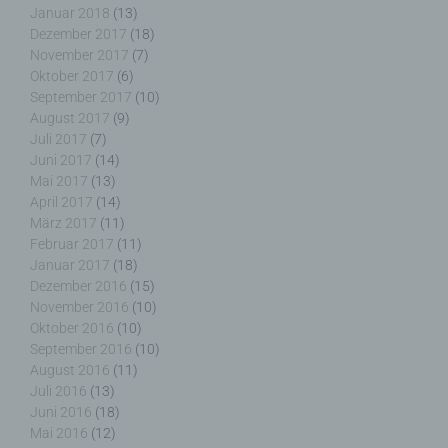
dem Recht der Mitgliedstaaten vorgesehen
Januar 2018
(13)
werden.
Dezember 2017
(18)
November 2017
(7)
Oktober 2017
(6)
September 2017
(10)
August 2017
(9)
h) Auftragsverarbeiter
Juli 2017
(7)
Juni 2017
(14)
Auftragsverarbeiter ist eine natürliche oder
Mai 2017
(13)
juristische Person, Behörde, Einrichtung oder
April 2017
(14)
andere Stelle, die personenbezogene Daten im
März 2017
(11)
Auftrag des Verantwortlichen verarbeitet.
Februar 2017
(11)
Januar 2017
(18)
Dezember 2016
(15)
November 2016
(10)
i) Empfänger
Oktober 2016
(10)
September 2016
(10)
August 2016
(11)
Empfänger ist eine natürliche oder juristische
Juli 2016
(13)
Person, Behörde, Einrichtung oder andere Stelle,
der personenbezogene Daten offengelegt werden,
Juni 2016
(18)
unabhängig davon, ob es sich bei ihr um einen
Mai 2016
(12)