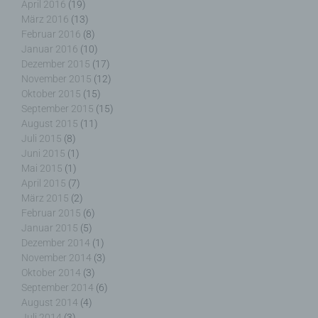
Dritten handelt oder nicht. Behörden, die im
April 2016
(19)
Rahmen eines bestimmten Untersuchungsauftrags
März 2016
(13)
nach dem Unionsrecht oder dem Recht der
Februar 2016
(8)
Mitgliedstaaten möglicherweise
Januar 2016
(10)
personenbezogene Daten erhalten, gelten jedoch
Dezember 2015
(17)
nicht als Empfänger.
November 2015
(12)
Oktober 2015
(15)
September 2015
(15)
August 2015
(11)
Juli 2015
(8)
j) Dritter
Juni 2015
(1)
Mai 2015
(1)
Dritter ist eine natürliche oder juristische Person,
April 2015
(7)
Behörde, Einrichtung oder andere Stelle außer der
März 2015
(2)
betroffenen Person, dem Verantwortlichen, dem
Februar 2015
(6)
Auftragsverarbeiter und den Personen, die unter
Januar 2015
(5)
der unmittelbaren Verantwortung des
Dezember 2014
(1)
Verantwortlichen oder des Auftragsverarbeiters
November 2014
(3)
befugt sind, die personenbezogenen Daten zu
Oktober 2014
(3)
verarbeiten.
September 2014
(6)
August 2014
(4)
Juli 2014
(3)