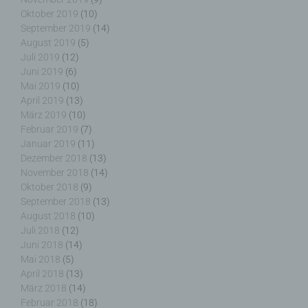
Maßnahmen unterliegen, die gewährleisten, dass
Oktober 2019
(10)
die personenbezogenen Daten nicht einer
September 2019
(14)
identifizierten oder identifizierbaren natürlichen
August 2019
(5)
Person zugewiesen werden.
Juli 2019
(12)
Juni 2019
(6)
Mai 2019
(10)
April 2019
(13)
g) Verantwortlicher oder für die Verarbeitung
März 2019
(10)
Verantwortlicher
Februar 2019
(7)
Januar 2019
(11)
Verantwortlicher oder für die Verarbeitung
Dezember 2018
(13)
Verantwortlicher ist die natürliche oder juristische
November 2018
(14)
Person, Behörde, Einrichtung oder andere Stelle,
Oktober 2018
(9)
die allein oder gemeinsam mit anderen über die
September 2018
(13)
Zwecke und Mittel der Verarbeitung von
August 2018
(10)
personenbezogenen Daten entscheidet. Sind die
Juli 2018
(12)
Zwecke und Mittel dieser Verarbeitung durch das
Juni 2018
(14)
Unionsrecht oder das Recht der Mitgliedstaaten
Mai 2018
(5)
vorgegeben, so kann der Verantwortliche
April 2018
(13)
beziehungsweise können die bestimmten Kriterien
März 2018
(14)
seiner Benennung nach dem Unionsrecht oder
Februar 2018
(18)