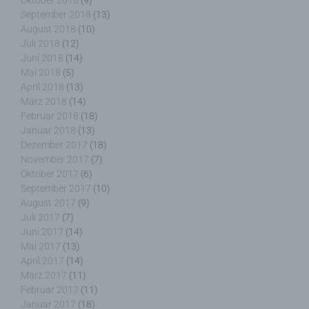
Oktober 2018
(9)
September 2018
(13)
Pseudonymisierung ist die Verarbeitung
August 2018
(10)
personenbezogener Daten in einer Weise, auf
Juli 2018
(12)
welche die personenbezogenen Daten ohne
Juni 2018
(14)
Hinzuziehung zusätzlicher Informationen nicht
Mai 2018
(5)
mehr einer spezifischen betroffenen Person
April 2018
(13)
zugeordnet werden können, sofern diese
März 2018
(14)
zusätzlichen Informationen gesondert aufbewahrt
Februar 2018
(18)
werden und technischen und organisatorischen
Januar 2018
(13)
Maßnahmen unterliegen, die gewährleisten, dass
Dezember 2017
(18)
die personenbezogenen Daten nicht einer
November 2017
(7)
identifizierten oder identifizierbaren natürlichen
Oktober 2017
(6)
Person zugewiesen werden.
September 2017
(10)
August 2017
(9)
Juli 2017
(7)
Juni 2017
(14)
Mai 2017
(13)
g) Verantwortlicher oder für die Verarbeitung
Verantwortlicher
April 2017
(14)
März 2017
(11)
Februar 2017
(11)
Verantwortlicher oder für die Verarbeitung
Januar 2017
(18)
Verantwortlicher ist die natürliche oder juristische