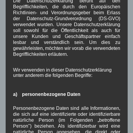
Die Datenschutzerklärung beruht auf den
November 2025
(5)
Begrifflichkeiten, die durch den Europäischen
Oktober 2025
(8)
Richtlinien- und Verordnungsgeber beim Erlass
September 2025
(5)
der Datenschutz-Grundverordnung (DS-GVO)
August 2025
(2)
verwendet wurden. Unsere Datenschutzerklärung
Juli 2025
(9)
soll sowohl für die Öffentlichkeit als auch für
Juni 2025
(7)
unsere Kunden und Geschäftspartner einfach
Mai 2025
(3)
lesbar und verständlich sein. Um dies zu
April 2025
(8)
gewährleisten, möchten wir vorab die verwendeten
März 2025
(5)
Begrifflichkeiten erläutern.
Februar 2025
(9)
Januar 2025
(8)
Wir verwenden in dieser Datenschutzerklärung
Dezember 2024
(7)
unter anderem die folgenden Begriffe:
November 2024
(14)
Oktober 2024
(10)
September 2024
(8)
a) personenbezogene Daten
August 2024
(2)
Juli 2024
(9)
Personenbezogene Daten sind alle Informationen,
Juni 2024
(4)
die sich auf eine identifizierte oder identifizierbare
Mai 2024
(4)
natürliche Person (im Folgenden „betroffene
April 2024
(5)
Person") beziehen. Als identifizierbar wird eine
März 2024
(4)
natürliche Person angesehen, die direkt oder