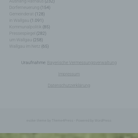
Aushang Rathaus
(232)
Dorferneuerung
(154)
Gemeinderat
(128)
in Wallgau
(1.091)
Kommunalpolitik
(85)
Pressespiegel
(282)
Name und Anschrift des für die Verarbeitung
um Wallgau
(258)
Verantwortlichen
Wallgau im Netz
(65)
Verantwortlicher im Sinne der Datenschutz-
Grundverordnung, sonstiger in den Mitgliedstaaten
Uraufnahme:
Bayerische Vermessungsverwaltung
der Europäischen Union geltenden
Datenschutzgesetze und anderer Bestimmungen
Impressum
mit datenschutzrechtlichem Charakter ist die:
Datenschutzerklärung
Nicht kommerzielle Homepage Woiga.de
Wolfgang Behling
Karwendelstraße 9
evolve
theme by Theme4Press - Powered by
WordPress
82499 Wallgau