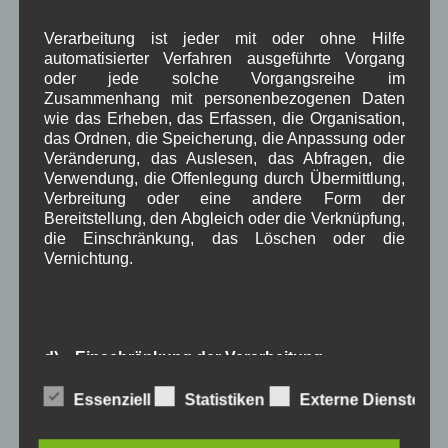
April 2022
(8)
März 2022
(6)
Verarbeitung ist jeder mit oder ohne Hilfe
Februar 2022
(4)
automatisierter Verfahren ausgeführte Vorgang
Januar 2022
(3)
oder jede solche Vorgangsreihe im
Zusammenhang mit personenbezogenen Daten
Dezember 2021
(7)
wie das Erheben, das Erfassen, die Organisation,
November 2021
(9)
das Ordnen, die Speicherung, die Anpassung oder
Oktober 2021
(8)
Veränderung, das Auslesen, das Abfragen, die
September 2021
(8)
Verwendung, die Offenlegung durch Übermittlung,
August 2021
(4)
Verbreitung oder eine andere Form der
Juli 2021
(10)
Bereitstellung, den Abgleich oder die Verknüpfung,
Juni 2021
(9)
die Einschränkung, das Löschen oder die
Mai 2021
(5)
Vernichtung.
April 2021
(4)
März 2021
(3)
Februar 2021
(4)
Januar 2021
(9)
Dezember 2020
(7)
d) Einschränkung der Verarbeitung
November 2020
(7)
Oktober 2020
(7)
Essenziell
Statistiken
Externe Dienste
Einschränkung der Verarbeitung ist die Markierung
September 2020
(5)
gespeicherter personenbezogener Daten mit dem
August 2020
(8)
Ziel, ihre künftige Verarbeitung einzuschränken.