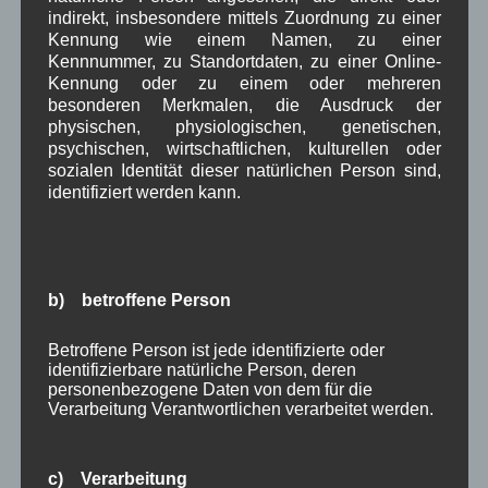
Februar 2024
(4)
indirekt, insbesondere mittels Zuordnung zu einer
Januar 2024
(5)
Kennung wie einem Namen, zu einer
Dezember 2023
(8)
Kennnummer, zu Standortdaten, zu einer Online-
November 2023
(5)
Kennung oder zu einem oder mehreren
Oktober 2023
(8)
besonderen Merkmalen, die Ausdruck der
September 2023
(8)
physischen, physiologischen, genetischen,
August 2023
(4)
psychischen, wirtschaftlichen, kulturellen oder
Juli 2023
(8)
sozialen Identität dieser natürlichen Person sind,
Juni 2023
(7)
identifiziert werden kann.
Mai 2023
(8)
April 2023
(10)
März 2023
(5)
Februar 2023
(3)
Januar 2023
(8)
b) betroffene Person
Dezember 2022
(7)
November 2022
(8)
Betroffene Person ist jede identifizierte oder
Oktober 2022
(8)
identifizierbare natürliche Person, deren
personenbezogene Daten von dem für die
September 2022
(2)
Verarbeitung Verantwortlichen verarbeitet werden.
August 2022
(6)
Juli 2022
(5)
Juni 2022
(4)
c) Verarbeitung
Mai 2022
(5)