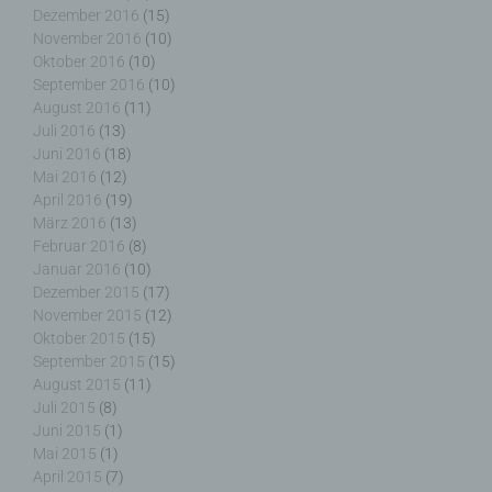
Dezember 2016
(15)
Person, Behörde, Einrichtung oder andere Stelle,
November 2016
(10)
die allein oder gemeinsam mit anderen über die
Zwecke und Mittel der Verarbeitung von
Oktober 2016
(10)
personenbezogenen Daten entscheidet. Sind die
September 2016
(10)
Zwecke und Mittel dieser Verarbeitung durch das
August 2016
(11)
Unionsrecht oder das Recht der Mitgliedstaaten
Juli 2016
(13)
vorgegeben, so kann der Verantwortliche
Juni 2016
(18)
beziehungsweise können die bestimmten Kriterien
Mai 2016
(12)
seiner Benennung nach dem Unionsrecht oder
April 2016
(19)
dem Recht der Mitgliedstaaten vorgesehen
März 2016
(13)
werden.
Februar 2016
(8)
Januar 2016
(10)
Dezember 2015
(17)
November 2015
(12)
Oktober 2015
(15)
h) Auftragsverarbeiter
September 2015
(15)
August 2015
(11)
Auftragsverarbeiter ist eine natürliche oder
Juli 2015
(8)
juristische Person, Behörde, Einrichtung oder
Juni 2015
(1)
andere Stelle, die personenbezogene Daten im
Mai 2015
(1)
Auftrag des Verantwortlichen verarbeitet.
April 2015
(7)