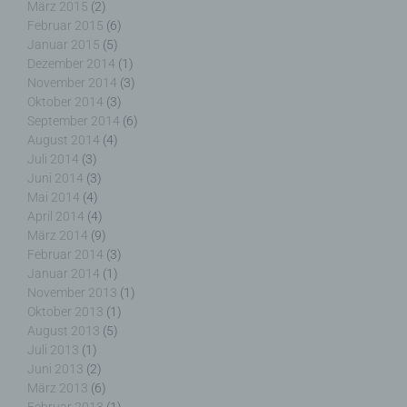
März 2015
(2)
Februar 2015
(6)
Januar 2015
(5)
Dezember 2014
(1)
i) Empfänger
November 2014
(3)
Oktober 2014
(3)
Empfänger ist eine natürliche oder juristische
September 2014
(6)
Person, Behörde, Einrichtung oder andere Stelle,
August 2014
(4)
der personenbezogene Daten offengelegt werden,
Juli 2014
(3)
unabhängig davon, ob es sich bei ihr um einen
Juni 2014
(3)
Dritten handelt oder nicht. Behörden, die im
Mai 2014
(4)
Rahmen eines bestimmten Untersuchungsauftrags
April 2014
(4)
nach dem Unionsrecht oder dem Recht der
März 2014
(9)
Mitgliedstaaten möglicherweise
personenbezogene Daten erhalten, gelten jedoch
Februar 2014
(3)
nicht als Empfänger.
Januar 2014
(1)
November 2013
(1)
Oktober 2013
(1)
August 2013
(5)
Juli 2013
(1)
j) Dritter
Juni 2013
(2)
März 2013
(6)
Dritter ist eine natürliche oder juristische Person,