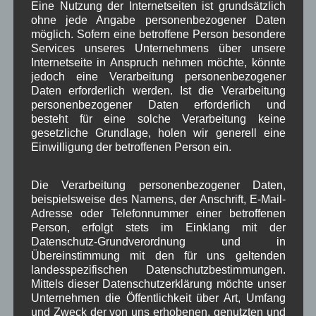
Eine Nutzung der Internetseiten ist grundsätzlich
Kirche
Kunsthandwerk
Landwirtschaft
ohne jede Angabe personenbezogener Daten
,
,
,
möglich. Sofern eine betroffene Person besondere
Musik
Natur und Umwelt
Ochsenrennen
Services unseres Unternehmens über unsere
,
,
,
Internetseite in Anspruch nehmen möchte, könnte
Schule
Sport
Tourismus
Tagespflege
,
,
,
,
jedoch eine Verarbeitung personenbezogener
Daten erforderlich werden. Ist die Verarbeitung
Veranstaltung
Verkehr
TV
Umfrage
,
,
,
,
personenbezogener Daten erforderlich und
besteht für eine solche Verarbeitung keine
Verwaltung
Video
,
,
gesetzliche Grundlage, holen wir generell eine
Einwilligung der betroffenen Person ein.
Woiga.de
Vorstand Dorferneuerung
,
,
Zeitung
Die Verarbeitung personenbezogener Daten,
Zigarettensteig
,
beispielsweise des Namens, der Anschrift, E-Mail-
Adresse oder Telefonnummer einer betroffenen
Person, erfolgt stets im Einklang mit der
Bauernregel im August
Datenschutz-Grundverordnung und in
Übereinstimmung mit den für uns geltenden
landesspezifischen Datenschutzbestimmungen.
Wenn's im August aus Norden weht, bestaendiges Wetter vor
Mittels dieser Datenschutzerklärung möchte unser
dir steht.
Unternehmen die Öffentlichkeit über Art, Umfang
und Zweck der von uns erhobenen, genutzten und