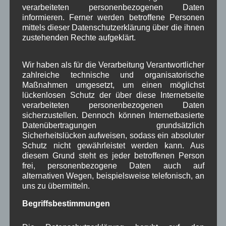
verarbeiteten personenbezogenen Daten
Neueste Kommentare
informieren. Ferner werden betroffene Personen
mittels dieser Datenschutzerklärung über die ihnen
zustehenden Rechte aufgeklärt.
WBE
bei
Über uns
Josef Otler, Verein fürr Geschichte
bei
Über uns
Wir haben als für die Verarbeitung Verantwortlicher
zahlreiche technische und organisatorische
Gerd Erfert
bei
Über uns
Maßnahmen umgesetzt, um einen möglichst
lückenlosen Schutz der über diese Internetseite
verarbeiteten personenbezogenen Daten
Beitragsarchiv
sicherzustellen. Dennoch können Internetbasierte
Datenübertragungen grundsätzlich
August 2026
(2)
Sicherheitslücken aufweisen, sodass ein absoluter
Juli 2026
(9)
Schutz nicht gewährleistet werden kann. Aus
diesem Grund steht es jeder betroffenen Person
Juni 2026
(4)
frei, personenbezogene Daten auch auf
Mai 2026
(11)
alternativen Wegen, beispielsweise telefonisch, an
April 2026
(8)
uns zu übermitteln.
März 2026
(9)
Februar 2026
(6)
Begriffsbestimmungen
Januar 2026
(8)
Dezember 2025
(14)