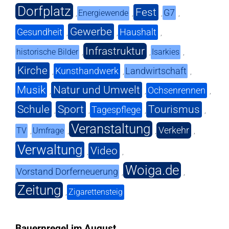
Dorfplatz
Fest
G7
Energiewende
,
,
,
,
Gewerbe
Gesundheit
Haushalt
,
,
,
Infrastruktur
historische Bilder
Isarkies
,
,
,
Kirche
Kunsthandwerk
Landwirtschaft
,
,
,
Musik
Natur und Umwelt
Ochsenrennen
,
,
,
Schule
Sport
Tourismus
Tagespflege
,
,
,
,
Veranstaltung
Verkehr
TV
Umfrage
,
,
,
,
Verwaltung
Video
,
,
Woiga.de
Vorstand Dorferneuerung
,
,
Zeitung
Zigarettensteig
,
Bauernregel im August