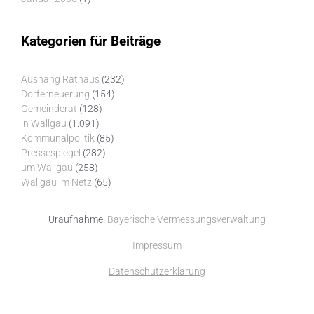
Kategorien für Beiträge
Aushang Rathaus
(232)
Dorferneuerung
(154)
Gemeinderat
(128)
in Wallgau
(1.091)
Kommunalpolitik
(85)
Pressespiegel
(282)
um Wallgau
(258)
Wallgau im Netz
(65)
Uraufnahme:
Bayerische Vermessungsverwaltung
Impressum
Datenschutzerklärung