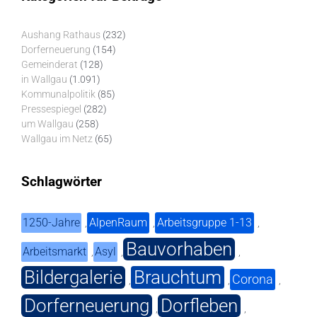
Aushang Rathaus
(232)
Dorferneuerung
(154)
Gemeinderat
(128)
in Wallgau
(1.091)
Kommunalpolitik
(85)
Pressespiegel
(282)
um Wallgau
(258)
Wallgau im Netz
(65)
Schlagwörter
1250-Jahre
AlpenRaum
Arbeitsgruppe 1-13
,
,
,
Bauvorhaben
Arbeitsmarkt
Asyl
,
,
,
Bildergalerie
Brauchtum
Corona
,
,
,
Dorferneuerung
Dorfleben
,
,