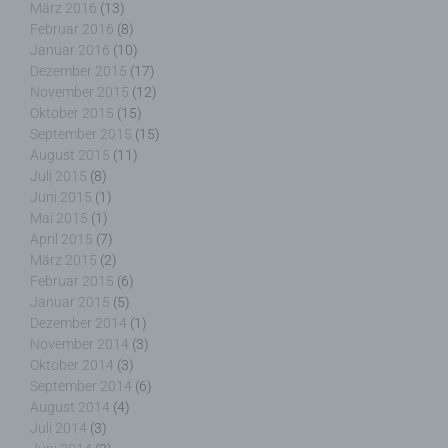
Auftragsverarbeiter ist eine natürliche oder
März 2016
(13)
juristische Person, Behörde, Einrichtung oder
Februar 2016
(8)
andere Stelle, die personenbezogene Daten im
Januar 2016
(10)
Auftrag des Verantwortlichen verarbeitet.
Dezember 2015
(17)
November 2015
(12)
Oktober 2015
(15)
September 2015
(15)
August 2015
(11)
i) Empfänger
Juli 2015
(8)
Juni 2015
(1)
Empfänger ist eine natürliche oder juristische
Mai 2015
(1)
Person, Behörde, Einrichtung oder andere Stelle,
April 2015
(7)
der personenbezogene Daten offengelegt werden,
März 2015
(2)
unabhängig davon, ob es sich bei ihr um einen
Februar 2015
(6)
Dritten handelt oder nicht. Behörden, die im
Januar 2015
(5)
Rahmen eines bestimmten Untersuchungsauftrags
Dezember 2014
(1)
nach dem Unionsrecht oder dem Recht der
November 2014
(3)
Mitgliedstaaten möglicherweise
Oktober 2014
(3)
personenbezogene Daten erhalten, gelten jedoch
September 2014
(6)
nicht als Empfänger.
August 2014
(4)
Juli 2014
(3)