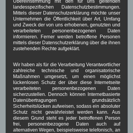
Übereinstimmung mit den für uns geltenden
Woiga.de
landesspezifischen Datenschutzbestimmungen.
Vorstand Dorferneuerung
,
,
Mittels dieser Datenschutzerklärung möchte unser
Zeitung
Unternehmen die Öffentlichkeit über Art, Umfang
Zigarettensteig
,
und Zweck der von uns erhobenen, genutzten und
verarbeiteten personenbezogenen Daten
informieren. Ferner werden betroffene Personen
Bauernregel im August
mittels dieser Datenschutzerklärung über die ihnen
zustehenden Rechte aufgeklärt.
Laeßt St. Laurenz den Weinberg braten, dann wird die Traube
wohl geraten. 10. August
Wir haben als für die Verarbeitung Verantwortlicher
zahlreiche technische und organisatorische
Maßnahmen umgesetzt, um einen möglichst
Neueste Kommentare
lückenlosen Schutz der über diese Internetseite
verarbeiteten personenbezogenen Daten
sicherzustellen. Dennoch können Internetbasierte
WBE
bei
Über uns
Datenübertragungen grundsätzlich
Sicherheitslücken aufweisen, sodass ein absoluter
Josef Otler, Verein fürr Geschichte
bei
Über uns
Schutz nicht gewährleistet werden kann. Aus
diesem Grund steht es jeder betroffenen Person
Gerd Erfert
bei
Über uns
frei, personenbezogene Daten auch auf
alternativen Wegen, beispielsweise telefonisch, an