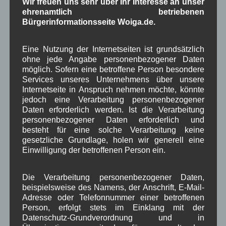
Wir freuen uns sehr über Ihr Interesse an unser
1250-Jahre
AlpenRaum
Arbeitsgruppe 1-13
,
,
,
ehrenamtlich betriebenen
Bauvorhaben
Bürgerinformationsseite Woiga.de.
Arbeitsmarkt
Asyl
,
,
,
Bildergalerie
Brauchtum
Corona
,
,
,
Eine Nutzung der Internetseiten ist grundsätzlich
ohne jede Angabe personenbezogener Daten
Dorferneuerung
Dorfleben
,
,
möglich. Sofern eine betroffene Person besondere
Services unseres Unternehmens über unsere
Dorfplatz
Fest
G7
Energiewende
,
,
,
,
Internetseite in Anspruch nehmen möchte, könnte
jedoch eine Verarbeitung personenbezogener
Gewerbe
Gesundheit
Haushalt
,
,
,
Daten erforderlich werden. Ist die Verarbeitung
personenbezogener Daten erforderlich und
Infrastruktur
historische Bilder
Isarkies
,
,
,
besteht für eine solche Verarbeitung keine
gesetzliche Grundlage, holen wir generell eine
Kirche
Kunsthandwerk
Landwirtschaft
,
,
,
Einwilligung der betroffenen Person ein.
Musik
Natur und Umwelt
Ochsenrennen
,
,
,
Die Verarbeitung personenbezogener Daten,
Schule
Sport
Tourismus
Tagespflege
,
,
,
,
beispielsweise des Namens, der Anschrift, E-Mail-
Veranstaltung
Adresse oder Telefonnummer einer betroffenen
Verkehr
TV
Umfrage
,
,
,
,
Person, erfolgt stets im Einklang mit der
Verwaltung
Datenschutz-Grundverordnung und in
Video
,
,