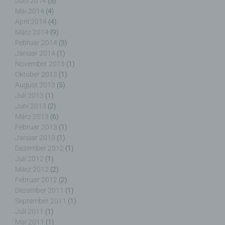
Juni 2014
(3)
Mai 2014
(4)
j) Dritter
April 2014
(4)
März 2014
(9)
Februar 2014
(3)
Dritter ist eine natürliche oder juristische Person,
Januar 2014
(1)
Behörde, Einrichtung oder andere Stelle außer der
betroffenen Person, dem Verantwortlichen, dem
November 2013
(1)
Auftragsverarbeiter und den Personen, die unter
Oktober 2013
(1)
der unmittelbaren Verantwortung des
August 2013
(5)
Verantwortlichen oder des Auftragsverarbeiters
Juli 2013
(1)
befugt sind, die personenbezogenen Daten zu
Juni 2013
(2)
verarbeiten.
März 2013
(6)
Februar 2013
(1)
Januar 2013
(1)
Dezember 2012
(1)
Juli 2012
(1)
k) Einwilligung
März 2012
(2)
Februar 2012
(2)
Einwilligung ist jede von der betroffenen Person
Dezember 2011
(1)
freiwillig für den bestimmten Fall in informierter
September 2011
(1)
Weise und unmissverständlich abgegebene
Juli 2011
(1)
Willensbekundung in Form einer Erklärung oder
Mai 2011
(1)