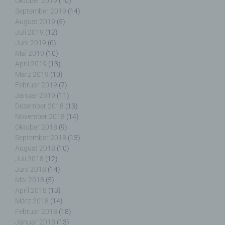
Oktober 2019
(10)
September 2019
(14)
August 2019
(5)
Juli 2019
(12)
f) Pseudonymisierung
Juni 2019
(6)
Mai 2019
(10)
April 2019
(13)
Pseudonymisierung ist die Verarbeitung
März 2019
(10)
personenbezogener Daten in einer Weise, auf
welche die personenbezogenen Daten ohne
Februar 2019
(7)
Hinzuziehung zusätzlicher Informationen nicht
Januar 2019
(11)
mehr einer spezifischen betroffenen Person
Dezember 2018
(13)
zugeordnet werden können, sofern diese
November 2018
(14)
zusätzlichen Informationen gesondert aufbewahrt
Oktober 2018
(9)
werden und technischen und organisatorischen
September 2018
(13)
Maßnahmen unterliegen, die gewährleisten, dass
August 2018
(10)
die personenbezogenen Daten nicht einer
Juli 2018
(12)
identifizierten oder identifizierbaren natürlichen
Juni 2018
(14)
Person zugewiesen werden.
Mai 2018
(5)
April 2018
(13)
März 2018
(14)
Februar 2018
(18)
Januar 2018
(13)