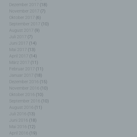
g) Verantwortlicher oder für die Verarbeitung
Dezember 2017
(18)
Verantwortlicher
November 2017
(7)
Oktober 2017
(6)
Verantwortlicher oder für die Verarbeitung
September 2017
(10)
Verantwortlicher ist die natürliche oder juristische
August 2017
(9)
Person, Behörde, Einrichtung oder andere Stelle,
Juli 2017
(7)
die allein oder gemeinsam mit anderen über die
Juni 2017
(14)
Zwecke und Mittel der Verarbeitung von
Mai 2017
(13)
personenbezogenen Daten entscheidet. Sind die
April 2017
(14)
Zwecke und Mittel dieser Verarbeitung durch das
März 2017
(11)
Unionsrecht oder das Recht der Mitgliedstaaten
vorgegeben, so kann der Verantwortliche
Februar 2017
(11)
beziehungsweise können die bestimmten Kriterien
Januar 2017
(18)
seiner Benennung nach dem Unionsrecht oder
Dezember 2016
(15)
dem Recht der Mitgliedstaaten vorgesehen
November 2016
(10)
werden.
Oktober 2016
(10)
September 2016
(10)
August 2016
(11)
Juli 2016
(13)
Juni 2016
(18)
h) Auftragsverarbeiter
Mai 2016
(12)
April 2016
(19)