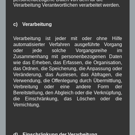
April 2023
(10)
Verarbeitung Verantwortlichen verarbeitet werden.
März 2023
(5)
Februar 2023
(3)
Januar 2023
(8)
c) Verarbeitung
Dezember 2022
(7)
November 2022
(8)
Verarbeitung ist jeder mit oder ohne Hilfe
Oktober 2022
(8)
automatisierter Verfahren ausgeführte Vorgang
September 2022
(2)
oder jede solche Vorgangsreihe im
August 2022
(6)
Zusammenhang mit personenbezogenen Daten
Juli 2022
(5)
wie das Erheben, das Erfassen, die Organisation,
Juni 2022
(4)
das Ordnen, die Speicherung, die Anpassung oder
Mai 2022
(5)
Veränderung, das Auslesen, das Abfragen, die
Verwendung, die Offenlegung durch Übermittlung,
April 2022
(8)
Verbreitung oder eine andere Form der
März 2022
(6)
Bereitstellung, den Abgleich oder die Verknüpfung,
Februar 2022
(4)
die Einschränkung, das Löschen oder die
Januar 2022
(3)
Vernichtung.
Dezember 2021
(7)
November 2021
(9)
Oktober 2021
(8)
September 2021
(8)
August 2021
(4)
d) Einschränkung der Verarbeitung