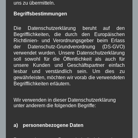
uns zu übermitteln.
Beitragsarchiv
Begriffsbestimmungen
August 2026
(2)
Die Datenschutzerklärung beruht auf den
Juli 2026
(9)
Begrifflichkeiten, die durch den Europäischen
Juni 2026
(4)
Richtlinien- und Verordnungsgeber beim Erlass
Mai 2026
(11)
der Datenschutz-Grundverordnung (DS-GVO)
April 2026
(8)
verwendet wurden. Unsere Datenschutzerklärung
März 2026
(9)
soll sowohl für die Öffentlichkeit als auch für
Februar 2026
(6)
unsere Kunden und Geschäftspartner einfach
Januar 2026
(8)
lesbar und verständlich sein. Um dies zu
Dezember 2025
(14)
gewährleisten, möchten wir vorab die verwendeten
November 2025
(5)
Begrifflichkeiten erläutern.
Oktober 2025
(8)
September 2025
(5)
August 2025
(2)
Wir verwenden in dieser Datenschutzerklärung
unter anderem die folgenden Begriffe:
Juli 2025
(9)
Juni 2025
(7)
Mai 2025
(3)
a) personenbezogene Daten
April 2025
(8)
März 2025
(5)