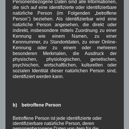
Februar 2025
(9)
Personenbezogene Daten sind alle Informationen,
Januar 2025
(8)
die sich auf eine identifizierte oder identifizierbare
Dezember 2024
(7)
natürliche Person (im Folgenden „betroffene
November 2024
(14)
Person") beziehen. Als identifizierbar wird eine
natürliche Person angesehen, die direkt oder
Oktober 2024
(10)
indirekt, insbesondere mittels Zuordnung zu einer
September 2024
(8)
Kennung wie einem Namen, zu einer
August 2024
(2)
Kennnummer, zu Standortdaten, zu einer Online-
Juli 2024
(9)
Kennung oder zu einem oder mehreren
Juni 2024
(4)
besonderen Merkmalen, die Ausdruck der
Mai 2024
(4)
physischen, physiologischen, genetischen,
April 2024
(5)
psychischen, wirtschaftlichen, kulturellen oder
März 2024
(4)
sozialen Identität dieser natürlichen Person sind,
Februar 2024
(4)
identifiziert werden kann.
Januar 2024
(5)
Dezember 2023
(8)
November 2023
(5)
Oktober 2023
(8)
September 2023
(8)
b) betroffene Person
August 2023
(4)
Juli 2023
(8)
Betroffene Person ist jede identifizierte oder
Juni 2023
(7)
identifizierbare natürliche Person, deren
Mai 2023
(8)
personenbezogene Daten von dem für die