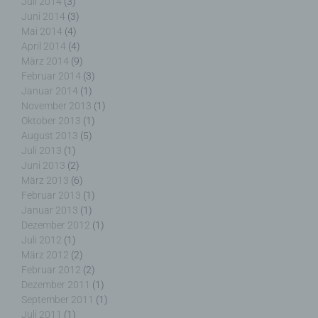
Juli 2014
(3)
Juni 2014
(3)
Mai 2014
(4)
j) Dritter
April 2014
(4)
März 2014
(9)
Dritter ist eine natürliche oder juristische Person,
Februar 2014
(3)
Behörde, Einrichtung oder andere Stelle außer der
Januar 2014
(1)
betroffenen Person, dem Verantwortlichen, dem
November 2013
(1)
Auftragsverarbeiter und den Personen, die unter
Oktober 2013
(1)
der unmittelbaren Verantwortung des
August 2013
(5)
Verantwortlichen oder des Auftragsverarbeiters
Juli 2013
(1)
befugt sind, die personenbezogenen Daten zu
Juni 2013
(2)
verarbeiten.
März 2013
(6)
Februar 2013
(1)
Januar 2013
(1)
Dezember 2012
(1)
k) Einwilligung
Juli 2012
(1)
März 2012
(2)
Februar 2012
(2)
Einwilligung ist jede von der betroffenen Person
freiwillig für den bestimmten Fall in informierter
Dezember 2011
(1)
Weise und unmissverständlich abgegebene
September 2011
(1)
Willensbekundung in Form einer Erklärung oder
Juli 2011
(1)