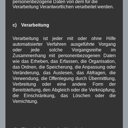
personenbezogene Daten von dem für die
Mai 2023
(8)
Verarbeitung Verantwortlichen verarbeitet werden.
April 2023
(10)
März 2023
(5)
Februar 2023
(3)
c) Verarbeitung
Januar 2023
(8)
Dezember 2022
(7)
Verarbeitung ist jeder mit oder ohne Hilfe
November 2022
(8)
automatisierter Verfahren ausgeführte Vorgang
Oktober 2022
(8)
oder jede solche Vorgangsreihe im
September 2022
(2)
Zusammenhang mit personenbezogenen Daten
August 2022
(6)
wie das Erheben, das Erfassen, die Organisation,
Juli 2022
(5)
das Ordnen, die Speicherung, die Anpassung oder
Juni 2022
(4)
Veränderung, das Auslesen, das Abfragen, die
Mai 2022
(5)
Verwendung, die Offenlegung durch Übermittlung,
April 2022
(8)
Verbreitung oder eine andere Form der
März 2022
(6)
Bereitstellung, den Abgleich oder die Verknüpfung,
Februar 2022
(4)
die Einschränkung, das Löschen oder die
Januar 2022
(3)
Vernichtung.
Dezember 2021
(7)
November 2021
(9)
Oktober 2021
(8)
September 2021
(8)