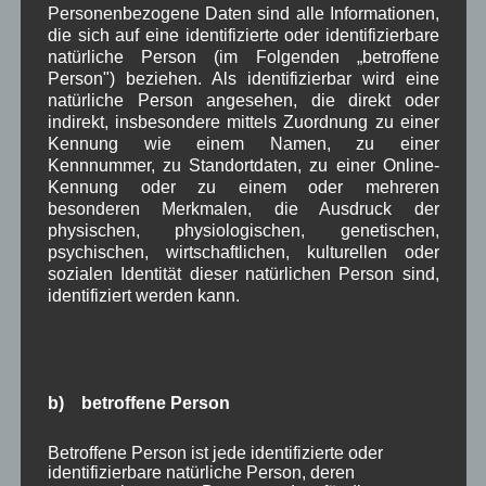
März 2025
(5)
Personenbezogene Daten sind alle Informationen,
Februar 2025
(9)
die sich auf eine identifizierte oder identifizierbare
Januar 2025
(8)
natürliche Person (im Folgenden „betroffene
Dezember 2024
(7)
Person") beziehen. Als identifizierbar wird eine
November 2024
(14)
natürliche Person angesehen, die direkt oder
Oktober 2024
(10)
indirekt, insbesondere mittels Zuordnung zu einer
September 2024
(8)
Kennung wie einem Namen, zu einer
August 2024
(2)
Kennnummer, zu Standortdaten, zu einer Online-
Juli 2024
(9)
Kennung oder zu einem oder mehreren
Juni 2024
(4)
besonderen Merkmalen, die Ausdruck der
Mai 2024
(4)
physischen, physiologischen, genetischen,
psychischen, wirtschaftlichen, kulturellen oder
April 2024
(5)
sozialen Identität dieser natürlichen Person sind,
März 2024
(4)
identifiziert werden kann.
Februar 2024
(4)
Januar 2024
(5)
Dezember 2023
(8)
November 2023
(5)
Oktober 2023
(8)
b) betroffene Person
September 2023
(8)
August 2023
(4)
Betroffene Person ist jede identifizierte oder
Juli 2023
(8)
identifizierbare natürliche Person, deren
Juni 2023
(7)