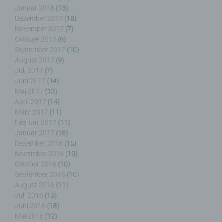
g) Verantwortlicher oder für die Verarbeitung
Januar 2018
(13)
Verantwortlicher
Dezember 2017
(18)
November 2017
(7)
Verantwortlicher oder für die Verarbeitung
Oktober 2017
(6)
Verantwortlicher ist die natürliche oder juristische
September 2017
(10)
Person, Behörde, Einrichtung oder andere Stelle,
August 2017
(9)
die allein oder gemeinsam mit anderen über die
Juli 2017
(7)
Zwecke und Mittel der Verarbeitung von
Juni 2017
(14)
personenbezogenen Daten entscheidet. Sind die
Mai 2017
(13)
Zwecke und Mittel dieser Verarbeitung durch das
April 2017
(14)
Unionsrecht oder das Recht der Mitgliedstaaten
März 2017
(11)
vorgegeben, so kann der Verantwortliche
Februar 2017
(11)
beziehungsweise können die bestimmten Kriterien
Januar 2017
(18)
seiner Benennung nach dem Unionsrecht oder
Dezember 2016
(15)
dem Recht der Mitgliedstaaten vorgesehen
November 2016
(10)
werden.
Oktober 2016
(10)
September 2016
(10)
August 2016
(11)
Juli 2016
(13)
h) Auftragsverarbeiter
Juni 2016
(18)
Mai 2016
(12)