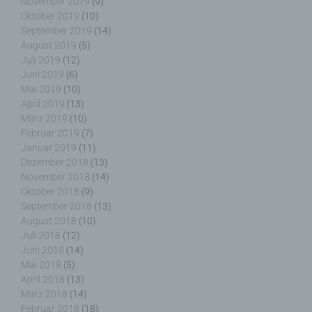
November 2019
(9)
Oktober 2019
(10)
September 2019
(14)
August 2019
(5)
Juli 2019
(12)
f) Pseudonymisierung
Juni 2019
(6)
Mai 2019
(10)
Pseudonymisierung ist die Verarbeitung
April 2019
(13)
personenbezogener Daten in einer Weise, auf
März 2019
(10)
welche die personenbezogenen Daten ohne
Februar 2019
(7)
Hinzuziehung zusätzlicher Informationen nicht
Januar 2019
(11)
mehr einer spezifischen betroffenen Person
Dezember 2018
(13)
zugeordnet werden können, sofern diese
November 2018
(14)
zusätzlichen Informationen gesondert aufbewahrt
Oktober 2018
(9)
werden und technischen und organisatorischen
September 2018
(13)
Maßnahmen unterliegen, die gewährleisten, dass
die personenbezogenen Daten nicht einer
August 2018
(10)
identifizierten oder identifizierbaren natürlichen
Juli 2018
(12)
Person zugewiesen werden.
Juni 2018
(14)
Mai 2018
(5)
April 2018
(13)
März 2018
(14)
Februar 2018
(18)