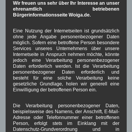
Wir freuen uns sehr über Ihr Interesse an unser
1250-Jahre
AlpenRaum
Arbeitsgruppe 1-13
ehrenamtlich betriebenen
,
,
,
Bürgerinformationsseite Woiga.de.
Bauvorhaben
Arbeitsmarkt
Asyl
,
,
,
Bildergalerie
Brauchtum
Eine Nutzung der Internetseiten ist grundsätzlich
Corona
,
,
,
ohne jede Angabe personenbezogener Daten
Dorferneuerung
Dorfleben
möglich. Sofern eine betroffene Person besondere
,
,
Services unseres Unternehmens über unsere
Dorfplatz
Internetseite in Anspruch nehmen möchte, könnte
Fest
G7
Energiewende
,
,
,
,
jedoch eine Verarbeitung personenbezogener
Gewerbe
Daten erforderlich werden. Ist die Verarbeitung
Gesundheit
Haushalt
,
,
,
personenbezogener Daten erforderlich und
Infrastruktur
besteht für eine solche Verarbeitung keine
historische Bilder
Isarkies
,
,
,
gesetzliche Grundlage, holen wir generell eine
Kirche
Kunsthandwerk
Landwirtschaft
Einwilligung der betroffenen Person ein.
,
,
,
Musik
Natur und Umwelt
Ochsenrennen
,
,
,
Die Verarbeitung personenbezogener Daten,
Schule
Sport
Tourismus
Tagespflege
beispielsweise des Namens, der Anschrift, E-Mail-
,
,
,
,
Adresse oder Telefonnummer einer betroffenen
Veranstaltung
Verkehr
Person, erfolgt stets im Einklang mit der
TV
Umfrage
,
,
,
,
Datenschutz-Grundverordnung und in