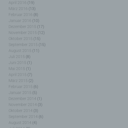
April 2016
(19)
Auftragsverarbeiter ist eine natürliche oder
März 2016
(13)
juristische Person, Behörde, Einrichtung oder
andere Stelle, die personenbezogene Daten im
Februar 2016
(8)
Auftrag des Verantwortlichen verarbeitet.
Januar 2016
(10)
Dezember 2015
(17)
November 2015
(12)
Oktober 2015
(15)
September 2015
(15)
i) Empfänger
August 2015
(11)
Juli 2015
(8)
Empfänger ist eine natürliche oder juristische
Juni 2015
(1)
Person, Behörde, Einrichtung oder andere Stelle,
Mai 2015
(1)
der personenbezogene Daten offengelegt werden,
April 2015
(7)
unabhängig davon, ob es sich bei ihr um einen
März 2015
(2)
Dritten handelt oder nicht. Behörden, die im
Februar 2015
(6)
Rahmen eines bestimmten Untersuchungsauftrags
Januar 2015
(5)
nach dem Unionsrecht oder dem Recht der
Dezember 2014
(1)
Mitgliedstaaten möglicherweise
November 2014
(3)
personenbezogene Daten erhalten, gelten jedoch
Oktober 2014
(3)
nicht als Empfänger.
September 2014
(6)
August 2014
(4)