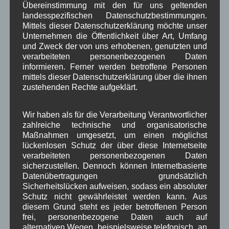
Verwaltung
Video
Übereinstimmung mit den für uns geltenden
,
,
landesspezifischen Datenschutzbestimmungen.
Woiga.de
Vorstand Dorferneuerung
Mittels dieser Datenschutzerklärung möchte unser
,
,
Unternehmen die Öffentlichkeit über Art, Umfang
Zeitung
und Zweck der von uns erhobenen, genutzten und
Zigarettensteig
,
verarbeiteten personenbezogenen Daten
informieren. Ferner werden betroffene Personen
mittels dieser Datenschutzerklärung über die ihnen
Bauernregel im August
zustehenden Rechte aufgeklärt.
Der Tau ist dem August so not, als jedermann sein taeglich
Wir haben als für die Verarbeitung Verantwortlicher
Brot.
zahlreiche technische und organisatorische
Maßnahmen umgesetzt, um einen möglichst
lückenlosen Schutz der über diese Internetseite
Neueste Kommentare
verarbeiteten personenbezogenen Daten
sicherzustellen. Dennoch können Internetbasierte
Datenübertragungen grundsätzlich
WBE
bei
Über uns
Sicherheitslücken aufweisen, sodass ein absoluter
Schutz nicht gewährleistet werden kann. Aus
Josef Otler, Verein fürr Geschichte
bei
Über uns
diesem Grund steht es jeder betroffenen Person
frei, personenbezogene Daten auch auf
Gerd Erfert
bei
Über uns
alternativen Wegen, beispielsweise telefonisch, an