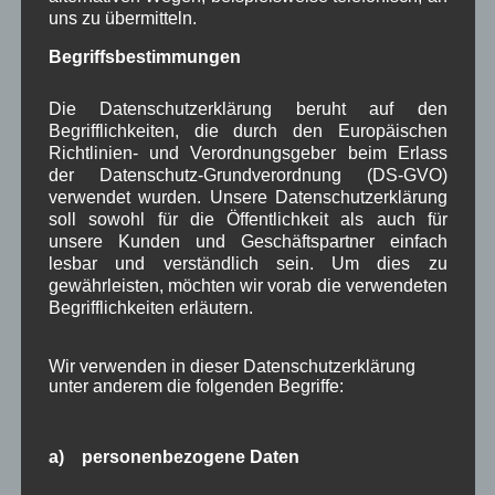
uns zu übermitteln.
Beitragsarchiv
Begriffsbestimmungen
August 2026
(3)
Die Datenschutzerklärung beruht auf den
Juli 2026
(9)
Begrifflichkeiten, die durch den Europäischen
Juni 2026
(4)
Richtlinien- und Verordnungsgeber beim Erlass
Mai 2026
(11)
der Datenschutz-Grundverordnung (DS-GVO)
April 2026
(8)
verwendet wurden. Unsere Datenschutzerklärung
März 2026
(9)
soll sowohl für die Öffentlichkeit als auch für
unsere Kunden und Geschäftspartner einfach
Februar 2026
(6)
lesbar und verständlich sein. Um dies zu
Januar 2026
(8)
gewährleisten, möchten wir vorab die verwendeten
Dezember 2025
(14)
Begrifflichkeiten erläutern.
November 2025
(5)
Oktober 2025
(8)
September 2025
(5)
Wir verwenden in dieser Datenschutzerklärung
August 2025
(2)
unter anderem die folgenden Begriffe:
Juli 2025
(9)
Juni 2025
(7)
Mai 2025
(3)
a) personenbezogene Daten
April 2025
(8)