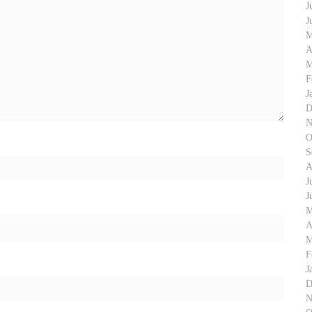
J
J
M
A
M
F
J
D
N
O
S
A
J
J
M
A
M
F
J
D
N