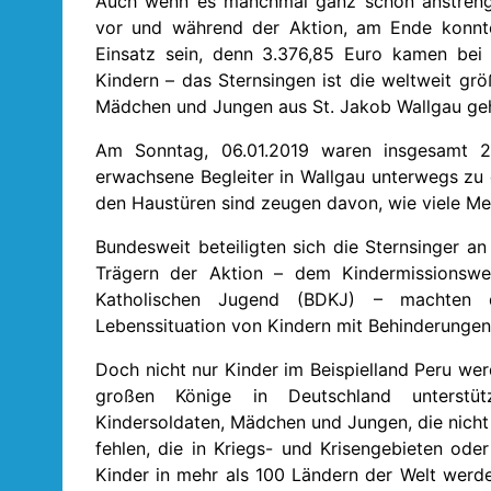
Auch wenn es manchmal ganz schön anstreng
vor und während der Aktion, am Ende konnten
Einsatz sein, denn 3.376,85 Euro kamen bei
Kindern – das Sternsingen ist die weltweit grö
Mädchen und Jungen aus St. Jakob Wallgau ge
Am Sonntag, 06.01.2019 waren insgesamt 
erwachsene Begleiter in Wallgau unterwegs z
den Haustüren sind zeugen davon, wie viele M
Bundesweit beteiligten sich die Sternsinger a
Trägern der Aktion – dem Kindermissionswe
Katholischen Jugend (BDKJ) – machten d
Lebenssituation von Kindern mit Behinderunge
Doch nicht nur Kinder im Beispielland Peru we
großen Könige in Deutschland unterstützt.
Kindersoldaten, Mädchen und Jungen, die nich
fehlen, die in Kriegs- und Krisengebieten od
Kinder in mehr als 100 Ländern der Welt werden