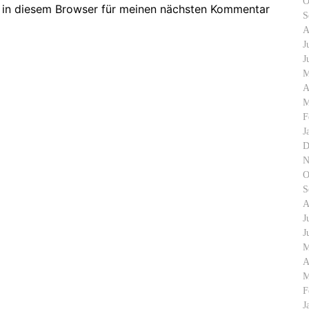
O
 in diesem Browser für meinen nächsten Kommentar
S
A
J
J
M
A
M
F
J
D
N
O
S
A
J
J
M
A
M
F
J