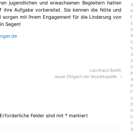
ren jugendlichen und erwachsenen Begleitern hatten
A
f ihre Aufgabe vorbereitet. Sie kennen die Nöte und
M
 sorgen mit ihrem Engagement für die Linderung von
F
J
ein Segen!
D
inger.de
N
O
S
A
J
J
Leonhard Breith
M
neuer Dirigent der Musikkapelle
A
M
F
J
D
N
Erforderliche Felder sind mit
*
markiert
O
S
A