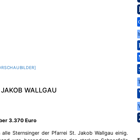
h
ORSCHAUBILDER]
. JAKOB WALLGAU
ber 3.370 Euro
h alle Sternsinger der Pfarrei St. Jakob Wallgau einig.