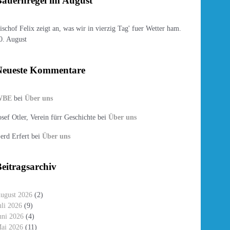
auernregel im August
ischof Felix zeigt an, was wir in vierzig Tag' fuer Wetter ham.
0. August
Neueste Kommentare
WBE
bei
Über uns
osef Otler, Verein fürr Geschichte
bei
Über uns
erd Erfert
bei
Über uns
eitragsarchiv
ugust 2026
(2)
uli 2026
(9)
uni 2026
(4)
ai 2026
(11)