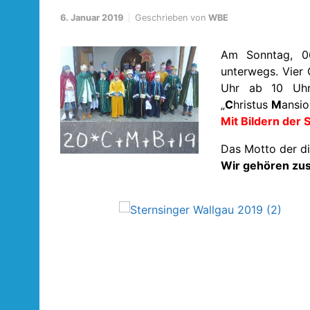
6. Januar 2019
Geschrieben von
WBE
Am Sonntag, 06
unterwegs. Vier
Uhr ab 10 Uh
„
C
hristus
M
ansi
Mit Bildern der
Das Motto der di
Wir gehören zu