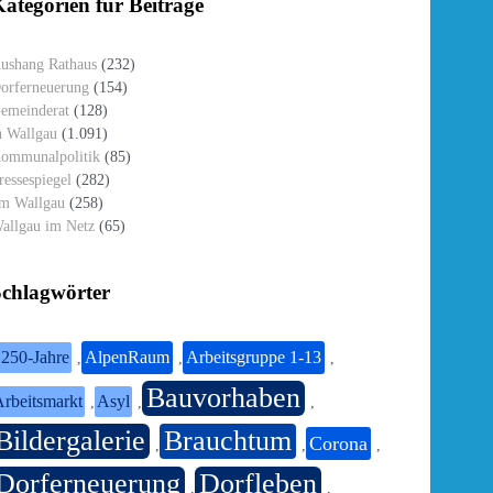
ategorien für Beiträge
ushang Rathaus
(232)
orferneuerung
(154)
emeinderat
(128)
n Wallgau
(1.091)
ommunalpolitik
(85)
ressespiegel
(282)
m Wallgau
(258)
allgau im Netz
(65)
Schlagwörter
250-Jahre
AlpenRaum
Arbeitsgruppe 1-13
,
,
,
Bauvorhaben
rbeitsmarkt
Asyl
,
,
,
Bildergalerie
Brauchtum
Corona
,
,
,
Dorferneuerung
Dorfleben
,
,