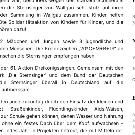
B
end war, besonders wegen des starkem Schneefalls
 die Sternsinger von Wallgau sehr stolz auf ihren
 der Sammlung in Wallgau zusammen. Kinder helfen
B
ßte Solidaritätsaktion von Kindern für Kinder, und die
3
hören dazu!
22 Mädchen und Jungen sowie 3 jugendliche und
u den Menschen. Die Kreidezeichen „20*C+M+B+19“ an
enschen die Sternsinger empfangen haben.
n der 61. Aktion Dreikönigssingen. Gemeinsam mit den
J
rk ‚Die Sternsinger’ und dem Bund der Deutschen
G
ie Sternsinger überall in Deutschland auf die
n aufmerksam.
B
rden auch zukünftig durch den Einsatz der kleinen und
 Straßenkinder, Flüchtlingskinder, Aids-Waisen,
A
t zur Schule gehen können, denen Wasser und Nahrung
J
er ohne ein festes Dach über dem Kopf aufwachsen –
J
 jedes Jahr in Projekten betreut, die mit Mitteln der
M