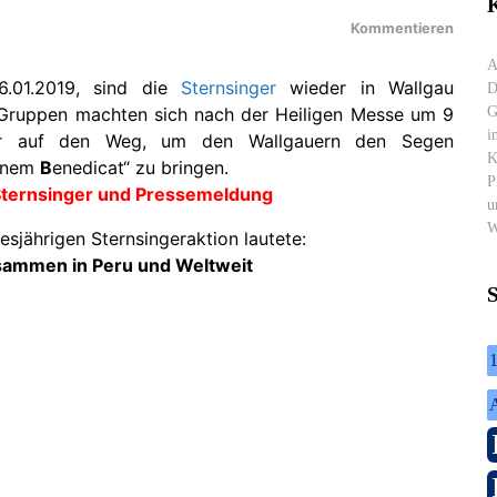
K
Kommentieren
A
.01.2019, sind die
Sternsinger
wieder in Wallgau
D
G
 Gruppen machten sich nach der Heiligen Messe um 9
i
r auf den Weg, um den Wallgauern den Segen
K
onem
B
enedicat“ zu bringen.
P
 Sternsinger und Pressemeldung
u
W
esjährigen Sternsingeraktion lautete:
sammen in Peru und Weltweit
1
A