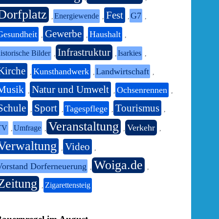
Dorfplatz
Fest
G7
Energiewende
,
,
,
,
Gewerbe
Gesundheit
Haushalt
,
,
,
Infrastruktur
istorische Bilder
Isarkies
,
,
,
Kirche
Kunsthandwerk
Landwirtschaft
,
,
,
Musik
Natur und Umwelt
Ochsenrennen
,
,
,
Schule
Sport
Tourismus
Tagespflege
,
,
,
,
Veranstaltung
Verkehr
TV
Umfrage
,
,
,
,
Verwaltung
Video
,
,
Woiga.de
Vorstand Dorferneuerung
,
,
Zeitung
Zigarettensteig
,