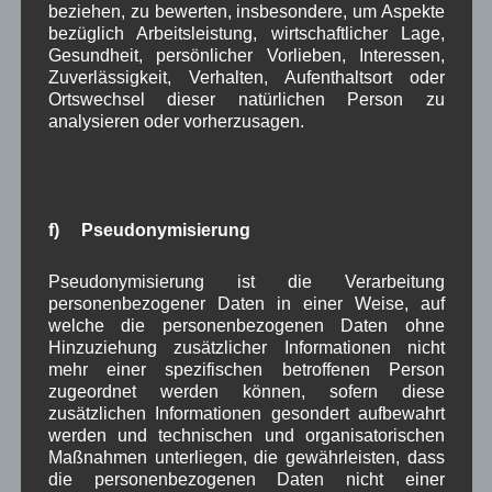
Lesen Sie hierzu auch unseren
Bericht zum
beziehen, zu bewerten, insbesondere, um Aspekte
bezüglich Arbeitsleistung, wirtschaftlicher Lage,
Gründungsjubiläum der Feuerwehr Wallgau
mit
Gesundheit, persönlicher Vorlieben, Interessen,
dem Festprogramm.
Zuverlässigkeit, Verhalten, Aufenthaltsort oder
Ortswechsel dieser natürlichen Person zu
analysieren oder vorherzusagen.
in Wallgau
,
Pressespiegel
Fest
,
Ochsenrennen
,
Veranstaltung
,
Zeitung
Wallgauer Rennochsen werden
vorgestellt – Teil 5
f) Pseudonymisierung
Pseudonymisierung ist die Verarbeitung
Im
Online-Artikel
personenbezogener Daten in einer Weise, auf
vom 23.06.2016 auf
welche die personenbezogenen Daten ohne
Hinzuziehung zusätzlicher Informationen nicht
Kreisbote.de
werden
mehr einer spezifischen betroffenen Person
die nächsten beiden Ochsen des ersten Wallgauer
zugeordnet werden können, sofern diese
Ochsenrennens vorgestellt. Dieses mal geht es um
zusätzlichen Informationen gesondert aufbewahrt
Luisi und Leo aus Bad Bayersoien.
werden und technischen und organisatorischen
Lesen Sie hierzu auch unseren
Bericht zum
Maßnahmen unterliegen, die gewährleisten, dass
die personenbezogenen Daten nicht einer
Gründungsjubiläum der Feuerwehr Wallgau
mit