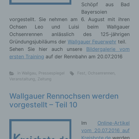
Schöpf aus Bad
Bayersoien
vorgestellt. Sie nehmen am 6. August mit ihren
Ochsen Leo und Luisi beim Wallgauer
Ochsenrennen anlässlich des 125-jährigen
Gründungsjubiläums der
Wallgauer Feuerwehr
teil.
Sehen Sie hier auch unsere
Bildergalerie vom
ersten Training
auf der Rennbahn am 20.07.2016
in Wallgau
,
Pressespiegel
Fest
,
Ochsenrennen
,
Veranstaltung
,
Zeitung
Wallgauer Rennochsen werden
vorgestellt – Teil 10
Im
Online-Artikel
vom 20.07.2016 auf
Kreisbote.de
werden