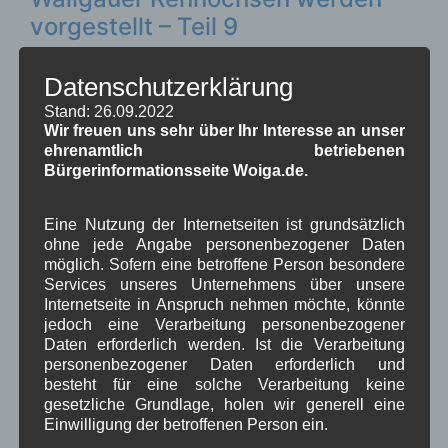
vorgestellt – Teil 9
Datenschutzerklärung
Im
Online-Artikel
vom 13.07.2016 auf
Stand: 26.09.2022
Wir freuen uns sehr über Ihr Interesse an unser
Kreisbote.de
werden
ehrenamtlich betriebenen
die nächsten
Bürgerinformationsseite Woiga.de.
Ochsen des ersten
Wallgauer
Eine Nutzung der Internetseiten ist grundsätzlich
Ochsenrennens
ohne jede Angabe personenbezogener Daten
vorgestellt. Dieses mal geht es um die drei Ochsen
möglich. Sofern eine betroffene Person besondere
Ferdinand, Watzmann und Mathias vom Rennteam
Services unseres Unternehmens über unsere
„Brückenwirt“ aus Wallgau.
Internetseite in Anspruch nehmen möchte, könnte
Lesen Sie hierzu auch unseren
Bericht zum
jedoch eine Verarbeitung personenbezogener
Daten erforderlich werden. Ist die Verarbeitung
Gründungsjubiläum der Feuerwehr Wallgau
mit
personenbezogener Daten erforderlich und
dem Festprogramm.
besteht für eine solche Verarbeitung keine
gesetzliche Grundlage, holen wir generell eine
Einwilligung der betroffenen Person ein.
in Wallgau
,
Pressespiegel
Fest
,
Ochsenrennen
,
Veranstaltung
,
Zeitung