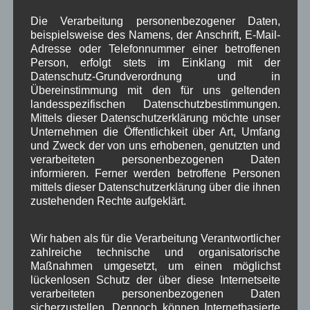
Die Verarbeitung personenbezogener Daten,
Wallgauer Rennochsen werden
beispielsweise des Namens, der Anschrift, E-Mail-
Adresse oder Telefonnummer einer betroffenen
vorgestellt – Teil 8
Person, erfolgt stets im Einklang mit der
Datenschutz-Grundverordnung und in
Übereinstimmung mit den für uns geltenden
Im
Online-Artikel
landesspezifischen Datenschutzbestimmungen.
vom 08.07.2016 auf
Mittels dieser Datenschutzerklärung möchte unser
Kreisbote.de
wird
Unternehmen die Öffentlichkeit über Art, Umfang
der nächste Ochse
und Zweck der von uns erhobenen, genutzten und
verarbeiteten personenbezogenen Daten
des ersten
informieren. Ferner werden betroffene Personen
Wallgauer
mittels dieser Datenschutzerklärung über die ihnen
Ochsenrennens
zustehenden Rechte aufgeklärt.
vorgestellt. Dieses mal geht es um Luggi aus
Grainau.
Wir haben als für die Verarbeitung Verantwortlicher
Lesen Sie hierzu auch unseren
Bericht zum
zahlreiche technische und organisatorische
Gründungsjubiläum der Feuerwehr Wallgau
mit
Maßnahmen umgesetzt, um einen möglichst
dem Festprogramm.
lückenlosen Schutz der über diese Internetseite
verarbeiteten personenbezogenen Daten
sicherzustellen. Dennoch können Internetbasierte