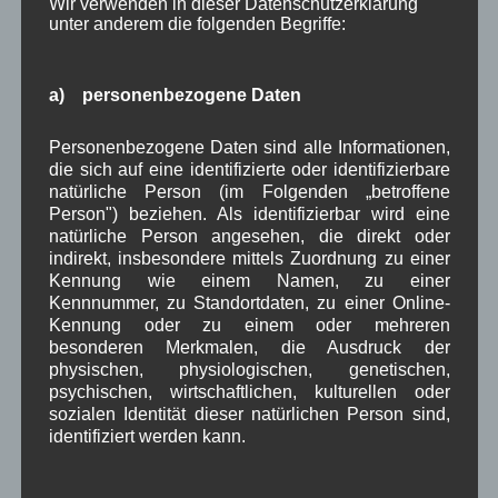
Wir verwenden in dieser Datenschutzerklärung
unter anderem die folgenden Begriffe:
Erstes Parkfest 2016
a) personenbezogene Daten
Der Sommer hat
noch gar nicht
Personenbezogene Daten sind alle Informationen,
richtig begonnen
die sich auf eine identifizierte oder identifizierbare
natürliche Person (im Folgenden „betroffene
und schon steht das
Person") beziehen. Als identifizierbar wird eine
erste Parkfest 2016
natürliche Person angesehen, die direkt oder
auf dem Programm.
indirekt, insbesondere mittels Zuordnung zu einer
Aufgrund der beiden
Kennung wie einem Namen, zu einer
Festwochen in Krün im Juli laden der
Kennnummer, zu Standortdaten, zu einer Online-
Kennung oder zu einem oder mehreren
Trachtenverein und die Musikkapelle Wallgau
besonderen Merkmalen, die Ausdruck der
bereits am Sonntag den 03. Juli 2016 ab 11.00 Uhr
physischen, physiologischen, genetischen,
zum ersten traditionellen Parkfest in diesem Jahr.
psychischen, wirtschaftlichen, kulturellen oder
Einheimische und Gäste verleben bei guter Musik,
sozialen Identität dieser natürlichen Person sind,
herzhaften Schmankerln und einer süffigen Maß
identifiziert werden kann.
Mittenwalder Festbier einen schönen Tag im
Herzen Wallgaus.