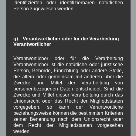
identifizierten oder identifizierbaren natürlichen
dem Festprogramm.
Person zugewiesen werden.
in Wallgau
,
Pressespiegel
Fest
,
Ochsenrennen
,
Veranstaltung
,
Zeitung
g) Verantwortlicher oder für die Verarbeitung
Wallgauer Rennochsen werden
Verantwortlicher
vorgestellt – Teil 4
Verantwortlicher oder für die Verarbeitung
Verantwortlicher ist die natürliche oder juristische
Im
Online-Artikel
Person, Behörde, Einrichtung oder andere Stelle,
vom 21.06.2016 auf
die allein oder gemeinsam mit anderen über die
Zwecke und Mittel der Verarbeitung von
Kreisbote.de
wird
personenbezogenen Daten entscheidet. Sind die
der nächste Ochse des ersten Wallgauer
Zwecke und Mittel dieser Verarbeitung durch das
Ochsenrennens vorgestellt. Dieses mal geht es um
Unionsrecht oder das Recht der Mitgliedstaaten
Hiasl aus Wallgau.
vorgegeben, so kann der Verantwortliche
Lesen Sie hierzu auch unseren
Bericht zum
beziehungsweise können die bestimmten Kriterien
seiner Benennung nach dem Unionsrecht oder
Gründungsjubiläum der Feuerwehr Wallgau
mit
dem Recht der Mitgliedstaaten vorgesehen
dem Festprogramm.
werden.