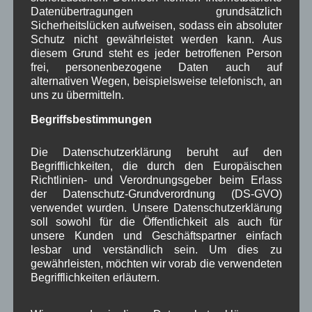
in Wallgau
,
Pressespiegel
Fest
,
Ochsenrennen
,
Datenübertragungen grundsätzlich
Veranstaltung
,
Zeitung
Sicherheitslücken aufweisen, sodass ein absoluter
Schutz nicht gewährleistet werden kann. Aus
diesem Grund steht es jeder betroffenen Person
Vermieterinformation „Gesundheit
frei, personenbezogene Daten auch auf
und Wohlfühlen“
alternativen Wegen, beispielsweise telefonisch, an
uns zu übermitteln.
Vermieterinformatio
Begriffsbestimmungen
n zum Thema
„Gesundheit und
Die Datenschutzerklärung beruht auf den
Begrifflichkeiten, die durch den Europäischen
Wohlfühlen“ am
Richtlinien- und Verordnungsgeber beim Erlass
07.07.2016 um 19.30
der Datenschutz-Grundverordnung (DS-GVO)
Uhr im Haus des
verwendet wurden. Unsere Datenschutzerklärung
Gastes in Wallgau.
soll sowohl für die Öffentlichkeit als auch für
unsere Kunden und Geschäftspartner einfach
lesbar und verständlich sein. Um dies zu
Weiterlesen
gewährleisten, möchten wir vorab die verwendeten
Begrifflichkeiten erläutern.
Aushang Rathaus
,
in Wallgau
Gesundheit
,
Tourismus
,
Veranstaltung