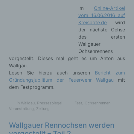
Veranstaltung
,
Zeitung
nach dem Unionsrecht oder dem Recht der
Mitgliedstaaten möglicherweise
personenbezogene Daten erhalten, gelten jedoch
Wallgauer Rennochsen werden
nicht als Empfänger.
vorgestellt – Teil 2
Im
Online-Artikel
j) Dritter
vom 15.06.2016 auf
Kreisbote.de
werden
Dritter ist eine natürliche oder juristische Person,
die nächsten zwei Ochsen des ersten Wallgauer
Behörde, Einrichtung oder andere Stelle außer der
Ochsenrennens vorgestellt. Dieses mal geht es um
betroffenen Person, dem Verantwortlichen, dem
Speedy und Waldbrand aus Krün.
Auftragsverarbeiter und den Personen, die unter
Lesen Sie hierzu auch unseren
Bericht zum
der unmittelbaren Verantwortung des
Gründungsjubiläum der Feuerwehr Wallgau
mit
Verantwortlichen oder des Auftragsverarbeiters
befugt sind, die personenbezogenen Daten zu
dem Festprogramm.
verarbeiten.
in Wallgau
,
Pressespiegel
Fest
,
Ochsenrennen
,
Veranstaltung
,
Zeitung