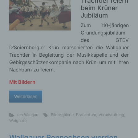
Trachtler feiern
beim Krüner
Jubiläum
Zum 110-jährigen
Gründungsjubiläum
des GTEV
D’Soiernbergler Krün marschierten die Wallgauer
Trachtler in Begleitung der Musikkapelle und der
Gebirgsschützenkompanie nach Krün, um mit ihren
Nachbarn zu feiern.
Mit Bildern
Weiterlesen
um Wallgau
Bildergalerie
,
Brauchtum
,
Veranstaltung
,
Woiga.de
Wallgauer Rennochsen werden