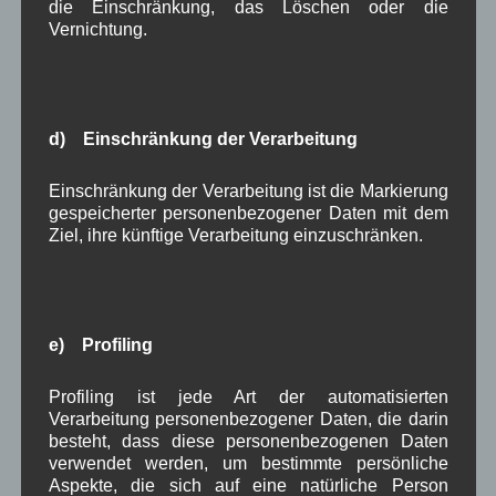
Ochsenrennens vorgestellt. Dieses mal geht es um
die Einschränkung, das Löschen oder die
Maxl Graf aus Happerg bei Eurasburg.
Vernichtung.
Lesen Sie hierzu auch unseren
Bericht zum
Gründungsjubiläum der Feuerwehr Wallgau
mit
dem Festprogramm.
d) Einschränkung der Verarbeitung
in Wallgau
,
Pressespiegel
Fest
,
Ochsenrennen
,
Einschränkung der Verarbeitung ist die Markierung
Veranstaltung
,
Zeitung
gespeicherter personenbezogener Daten mit dem
Ziel, ihre künftige Verarbeitung einzuschränken.
Wallgauer Rennochsen werden
vorgestellt – Teil 6
e) Profiling
Im
Online-Artikel
vom 28.06.2016 auf
Profiling ist jede Art der automatisierten
Kreisbote.de
werden
Verarbeitung personenbezogener Daten, die darin
die nächsten beiden Ochsen des ersten Wallgauer
besteht, dass diese personenbezogenen Daten
Ochsenrennens vorgestellt. Dieses mal geht es um
verwendet werden, um bestimmte persönliche
Maxl und Beni aus Wallgau.
Aspekte, die sich auf eine natürliche Person