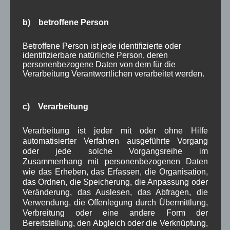
Nach der
gelungenen Premiere im letzten Jahr
,
b) betroffene Person
wird auch heuer vor dem Fest um 10.30 Uhr ein
Gottesdienst auf dem Festplatz gefeiert.
BEI
Betroffene Person ist jede identifizierte oder
Mit Bildern und Video vom Parkfest
identifizierbare natürliche Person, deren
personenbezogene Daten von dem für die
Weiterlesen
Verarbeitung Verantwortlichen verarbeitet werden.
in Wallgau
Bildergalerie
,
Brauchtum
,
Dorfleben
,
Fest
,
c) Verarbeitung
Veranstaltung
,
Video
,
Woiga.de
Verarbeitung ist jeder mit oder ohne Hilfe
Wallgauer Rennochsen werden
automatisierter Verfahren ausgeführte Vorgang
vorgestellt – Teil 7
oder jede solche Vorgangsreihe im
Zusammenhang mit personenbezogenen Daten
wie das Erheben, das Erfassen, die Organisation,
Im
Online-Artikel
das Ordnen, die Speicherung, die Anpassung oder
Veränderung, das Auslesen, das Abfragen, die
vom 30.06.2016 auf
Verwendung, die Offenlegung durch Übermittlung,
Kreisbote.de
wird
Verbreitung oder eine andere Form der
der nächste Ochse des ersten Wallgauer
Bereitstellung, den Abgleich oder die Verknüpfung,