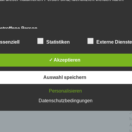
D
N
O
S
A
etroffene Person
J
J
fene Person ist jede identifizierte oder identifizierbare natürlich
ssenziell
Statistiken
Externe Dienst
M
n, deren personenbezogene Daten von dem für die Verarbeitu
A
twortlichen verarbeitet werden.
M
✓ Akzeptieren
F
J
erarbeitung
D
Auswahl speichern
N
beitung ist jeder mit oder ohne Hilfe automatisierter Ver
O
Personalisieren
führte Vorgang oder jede solche Vorgangsreihe im Zusamm
S
personenbezogenen Daten wie das Erheben, das Erfassen
A
Datenschutzbedingungen
nisation, das Ordnen, die Speicherung, die Anpassung
J
nderung, das Auslesen, das Abfragen, die Verwendung
J
legung durch Übermittlung, Verbreitung oder eine andere Fo
M
tstellung, den Abgleich oder die Verknüpfung, die Einschränkun
A
en oder die Vernichtung.
M