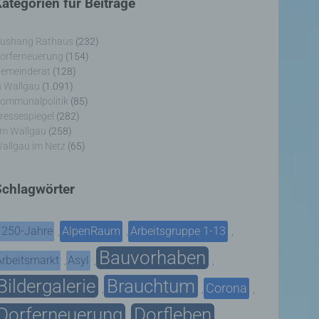
ategorien für Beiträge
ushang Rathaus
(232)
orferneuerung
(154)
emeinderat
(128)
n Wallgau
(1.091)
ommunalpolitik
(85)
ressespiegel
(282)
m Wallgau
(258)
allgau im Netz
(65)
Schlagwörter
1250-Jahre
AlpenRaum
Arbeitsgruppe 1-13
,
,
,
Bauvorhaben
Arbeitsmarkt
Asyl
,
,
,
Bildergalerie
Brauchtum
Corona
,
,
,
Dorferneuerung
Dorfleben
,
,