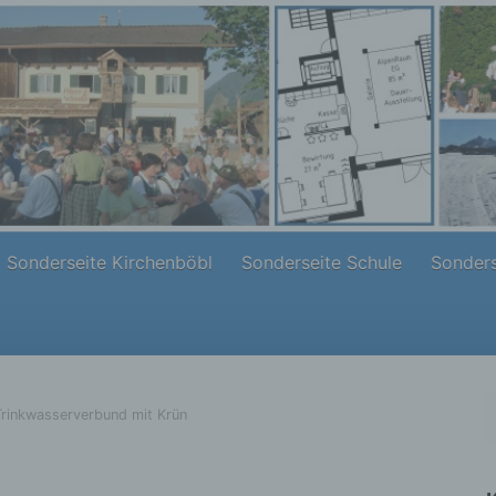
Sonderseite Kirchenböbl
Sonderseite Schule
Sonders
Trinkwasserverbund mit Krün