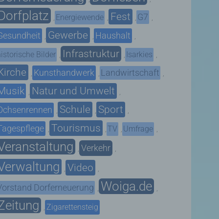
Dorfplatz
Fest
G7
Energiewende
,
,
,
,
Gewerbe
Gesundheit
Haushalt
,
,
,
Infrastruktur
istorische Bilder
Isarkies
,
,
,
Kirche
Kunsthandwerk
Landwirtschaft
,
,
,
Musik
Natur und Umwelt
,
,
Schule
Sport
Ochsenrennen
,
,
,
Tourismus
Tagespflege
TV
Umfrage
,
,
,
,
Veranstaltung
Verkehr
,
,
Verwaltung
Video
,
,
Woiga.de
Vorstand Dorferneuerung
,
,
Zeitung
Zigarettensteig
,