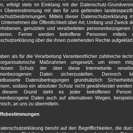
n, erfolgt stets im Einklang mit der Datenschutz-Grundvero
J
n Übereinstimmung mit den für uns geltenden landesspezif
M
schutzbestimmungen. Mittels dieser Datenschutzerklärung 
A
 Unternehmen die Öffentlichkeit über Art, Umfang und Zweck d
M
rhobenen, genutzten und verarbeiteten personenbezogenen
F
rmieren. Ferner werden betroffene Personen mittels d
J
schutzerklärung über die ihnen zustehenden Rechte aufgeklärt
D
N
O
aben als für die Verarbeitung Verantwortlicher zahlreiche tech
S
organisatorische Maßnahmen umgesetzt, um einen mögl
A
enlosen Schutz der über diese Internetseite verarbei
J
onenbezogenen Daten sicherzustellen. Dennoch k
netbasierte Datenübertragungen grundsätzlich Sicherheits
J
isen, sodass ein absoluter Schutz nicht gewährleistet werden
M
diesem Grund steht es jeder betroffenen Person 
A
nenbezogene Daten auch auf alternativen Wegen, beispiel
M
onisch, an uns zu übermitteln.
F
J
iffsbestimmungen
D
N
atenschutzerklärung beruht auf den Begrifflichkeiten, die dur
O