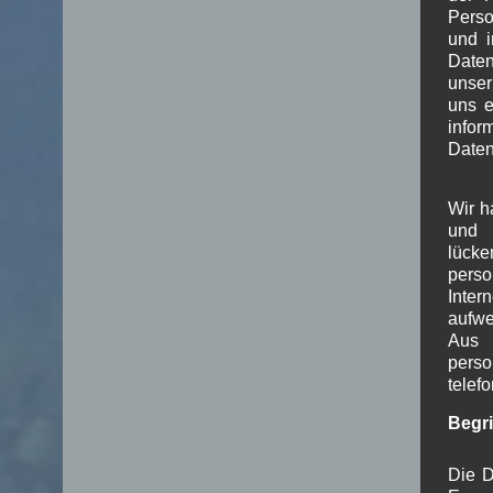
Perso
und i
Daten
unser
uns e
info
Daten
Wir h
und 
lück
pers
Inter
aufwe
Aus 
perso
telef
Begr
Die D