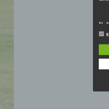
b) b
Betrof
E
Perso
Veran
c) V
Verar
ausge
mit 
Orga
Verä
Offen
Berei
Lösch