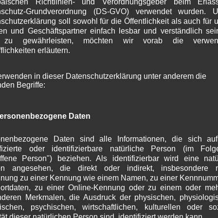
päischen Richtlinien- und Verordnungsgeber beim Erlas
S
nschutz-Grundverordnung (DS-GVO) verwendet wurden. U
A
schutzerklärung soll sowohl für die Öffentlichkeit als auch für 
J
n und Geschäftspartner einfach lesbar und verständlich se
J
 zu gewährleisten, möchten wir vorab die verwen
M
flichkeiten erläutern.
A
M
erwenden in dieser Datenschutzerklärung unter anderem die
F
nden Begriffe:
J
D
N
ersonenbezogene Daten
O
S
A
nenbezogene Daten sind alle Informationen, die sich au
J
ifizierte oder identifizierbare natürliche Person (im Fol
offene Person") beziehen. Als identifizierbar wird eine natü
J
on angesehen, die direkt oder indirekt, insbesondere mi
M
nung zu einer Kennung wie einem Namen, zu einer Kennnumm
A
ortdaten, zu einer Online-Kennung oder zu einem oder me
M
deren Merkmalen, die Ausdruck der physischen, physiologi
F
ischen, psychischen, wirtschaftlichen, kulturellen oder so
J
tät dieser natürlichen Person sind, identifiziert werden kann.