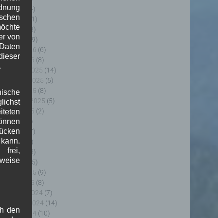
rdnung
uni 2026
(4)
ischen
ai 2026
(11)
möchte
pril 2026
(8)
er von
ärz 2026
(9)
 Daten
ebruar 2026
(6)
ieser
anuar 2026
(8)
.
ezember 2025
(14)
ovember 2025
(5)
ktober 2025
(8)
nische
eptember 2025
(5)
ichst
ugust 2025
(2)
teten
uli 2025
(9)
önnen
lücken
uni 2025
(7)
 kann.
ai 2025
(3)
frei,
pril 2025
(8)
sweise
ärz 2025
(5)
ebruar 2025
(9)
anuar 2025
(8)
ezember 2024
(7)
ovember 2024
(14)
ch den
ktober 2024
(10)