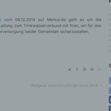
K
A
l
vom 08.12.2014 auf Merkur.de geht es um die
D
G
Leitung zum Trinkwasserverbund mit Krün, um für den
i
erversorgung beider Gemeinden sicherzustellen.
K
P
u
W
Wallgauer Adventsmarkt der Sinne 2014