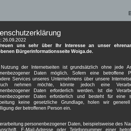
O
enschutzerklärung
W
: 26.09.2022
freuen uns sehr über Ihr Interesse an unser ehrenam
ebenen Bürgerinformationsseite Woiga.de.
Nutzung der Internetseiten ist grundsätzlich ohne jede 
onenbezogener Daten möglich. Sofern eine betroffene P
dere Services unseres Unternehmens über unsere Internetse
J
ruch nehmen möchte, könnte jedoch eine Verarbe
nenbezogener Daten erforderlich werden. Ist die Verarb
G
onenbezogener Daten erforderlich und besteht für eine s
beitung keine gesetzliche Grundlage, holen wir generel
B
lligung der betroffenen Person ein.
erarbeitung personenbezogener Daten, beispielsweise des N
A
nschrift, E-Mail-Adresse oder Telefonnummer einer betro
J