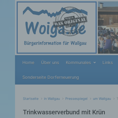
Zum Hauptinhalt springen
Home
Über uns
Kommunales
Links
Sonderseite Dorferneuerung
Startseite
in Wallgau
Pressespiegel
um Wallgau
Trinkwasserverbund mit Krün