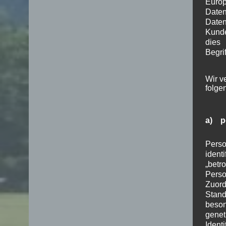
Euro
Date
Daten
Kunde
dies
Begrif
Wir v
folge
a) p
Perso
ident
„betr
Pers
Zuord
Stand
beson
genet
Identi