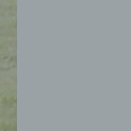
d) E
Eins
pers
einzu
e) Pr
Profi
Daten
werde
Pers
Arbei
Inter
diese