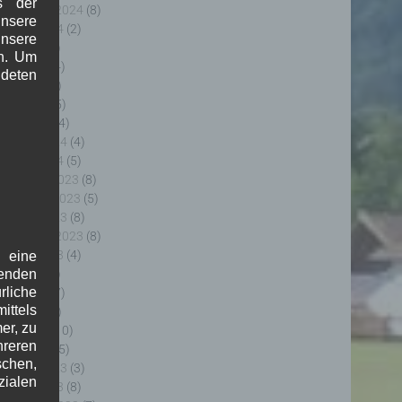
s der
eptember 2024
(8)
nsere
ugust 2024
(2)
unsere
uli 2024
(9)
in. Um
uni 2024
(4)
deten
ai 2024
(4)
pril 2024
(5)
ärz 2024
(4)
ebruar 2024
(4)
anuar 2024
(5)
ezember 2023
(8)
ovember 2023
(5)
ktober 2023
(8)
eptember 2023
(8)
ugust 2023
(4)
f eine
uli 2023
(8)
genden
rliche
uni 2023
(7)
ttels
ai 2023
(8)
er, zu
pril 2023
(10)
hreren
ärz 2023
(5)
schen,
ebruar 2023
(3)
zialen
anuar 2023
(8)