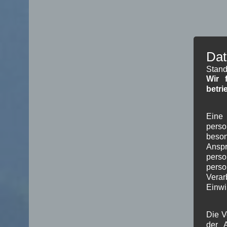
Dat
Stand
Wir 
betri
Eine 
pers
beson
Ansp
perso
pers
Verar
Einwi
Die V
der A