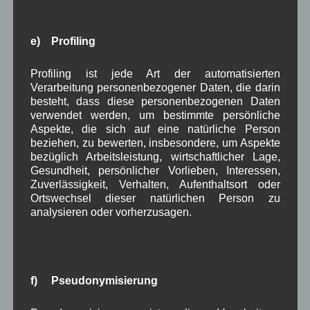
August 2026
(3)
Juli 2026
(9)
e) Profiling
Juni 2026
(4)
Mai 2026
(11)
Profiling ist jede Art der automatisierten
April 2026
(8)
Verarbeitung personenbezogener Daten, die darin
März 2026
(9)
besteht, dass diese personenbezogenen Daten
Februar 2026
(6)
verwendet werden, um bestimmte persönliche
Januar 2026
(8)
Aspekte, die sich auf eine natürliche Person
Dezember 2025
(14)
beziehen, zu bewerten, insbesondere, um Aspekte
November 2025
(5)
bezüglich Arbeitsleistung, wirtschaftlicher Lage,
Oktober 2025
(8)
Gesundheit, persönlicher Vorlieben, Interessen,
September 2025
(5)
Zuverlässigkeit, Verhalten, Aufenthaltsort oder
August 2025
(2)
Ortswechsel dieser natürlichen Person zu
analysieren oder vorherzusagen.
Juli 2025
(9)
Juni 2025
(7)
Mai 2025
(3)
April 2025
(8)
März 2025
(5)
f) Pseudonymisierung
Februar 2025
(9)
Januar 2025
(8)