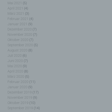
Mai 2021
(5)
April 2021
(4)
i) Empfänger
März 2021
(3)
Februar 2021
(4)
Empfänger ist eine natürliche oder juristische
Januar 2021
(9)
Person, Behörde, Einrichtung oder andere Stelle,
Dezember 2020
(7)
der personenbezogene Daten offengelegt werden,
November 2020
(7)
unabhängig davon, ob es sich bei ihr um einen
Oktober 2020
(7)
Dritten handelt oder nicht. Behörden, die im
September 2020
(5)
Rahmen eines bestimmten Untersuchungsauftrags
August 2020
(8)
nach dem Unionsrecht oder dem Recht der
Juli 2020
(6)
Mitgliedstaaten möglicherweise
Juni 2020
(7)
personenbezogene Daten erhalten, gelten jedoch
nicht als Empfänger.
Mai 2020
(9)
April 2020
(8)
März 2020
(5)
Februar 2020
(11)
Januar 2020
(9)
j) Dritter
Dezember 2019
(17)
November 2019
(9)
Dritter ist eine natürliche oder juristische Person,
Oktober 2019
(10)
Behörde, Einrichtung oder andere Stelle außer der
September 2019
(14)