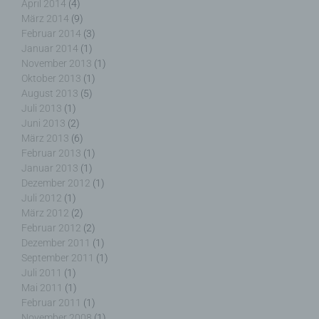
April 2014
(4)
Kennung des Cookies. Sie besteht aus einer
März 2014
(9)
Zeichenfolge, durch welche Internetseiten und
Februar 2014
(3)
Server dem konkreten Internetbrowser zugeordnet
Januar 2014
(1)
werden können, in dem das Cookie gespeichert
November 2013
(1)
wurde. Dies ermöglicht es den besuchten
Oktober 2013
(1)
Internetseiten und Servern, den individuellen
August 2013
(5)
Browser der betroffenen Person von anderen
Internetbrowsern, die andere Cookies enthalten,
Juli 2013
(1)
zu unterscheiden. Ein bestimmter Internetbrowser
Juni 2013
(2)
kann über die eindeutige Cookie-ID wiedererkannt
März 2013
(6)
und identifiziert werden.
Februar 2013
(1)
Januar 2013
(1)
Dezember 2012
(1)
Durch den Einsatz von Cookies kann den Nutzern
Juli 2012
(1)
dieser Internetseite nutzerfreundlichere Services
März 2012
(2)
bereitstellen, die ohne die Cookie-Setzung nicht
Februar 2012
(2)
möglich wären.
Dezember 2011
(1)
September 2011
(1)
Mittels eines Cookies können die Informationen
Juli 2011
(1)
und Angebote auf unserer Internetseite im Sinne
Mai 2011
(1)
des Benutzers optimiert werden. Cookies
Februar 2011
(1)
ermöglichen uns, wie bereits erwähnt, die
November 2008
(1)