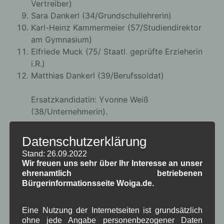
Vertreiber)
Sara Dankerl (34/Grundschullehrerin)
Karl-Heinz Kammermeier (57/Studiendirektor
am Gymnasium)
Elfriede Muck (75/ Staatl. geprüfte Erzieherin
i.R.)
Matthias Dankerl (39/Berufssoldat)
Ersatzkandidatin: Yvonne Weiß
(38/Unternehmerin).
Datenschutzerklärung
in Wallgau
,
Kommunalpolitik
,
Pressespiegel
Zeitung
Stand: 26.09.2022
Wir freuen uns sehr über Ihr Interesse an unser
ehrenamtlich betriebenen
Bürgerinformationsseite Woiga.de.
Eine Nutzung der Internetseiten ist grundsätzlich
Dorferneuerung: Vorentwurf Dorfplatz
ohne jede Angabe personenbezogener Daten