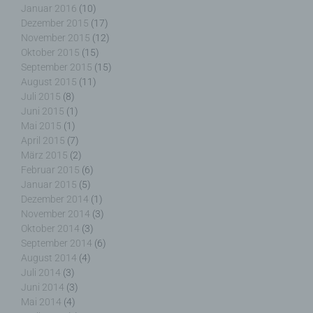
E-Mail: wolfgang.behling@t-online.de
Januar 2016
(10)
Dezember 2015
(17)
Cookies / SessionStorage / LocalStorage
November 2015
(12)
Oktober 2015
(15)
Die Internetseiten verwenden teilweise so
September 2015
(15)
genannte Cookies, LocalStorage und
August 2015
(11)
SessionStorage. Dies dient dazu, unser Angebot
Juli 2015
(8)
nutzerfreundlicher, effektiver und sicherer zu
Juni 2015
(1)
machen. Local Storage und SessionStorage ist
Mai 2015
(1)
eine Technologie, mit welcher ihr Browser Daten
April 2015
(7)
auf Ihrem Computer oder mobilen Gerät
März 2015
(2)
abspeichert. Cookies sind Textdateien, welche
Februar 2015
(6)
über einen Internetbrowser auf einem
Januar 2015
(5)
Computersystem abgelegt und gespeichert
Dezember 2014
(1)
werden. Sie können die Verwendung von Cookies,
LocalStorage und SessionStorage durch
November 2014
(3)
entsprechende Einstellung in Ihrem Browser
Oktober 2014
(3)
verhindern.
September 2014
(6)
August 2014
(4)
Juli 2014
(3)
Zahlreiche Internetseiten und Server verwenden
Juni 2014
(3)
Cookies. Viele Cookies enthalten eine sogenannte
Mai 2014
(4)
Cookie-ID. Eine Cookie-ID ist eine eindeutige