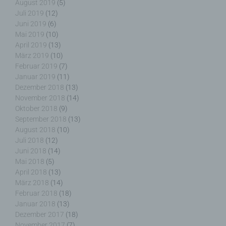
betroffenen Person, dem Verantwortlichen, dem
August 2019
(5)
Auftragsverarbeiter und den Personen, die unter
Juli 2019
(12)
der unmittelbaren Verantwortung des
Juni 2019
(6)
Verantwortlichen oder des Auftragsverarbeiters
Mai 2019
(10)
befugt sind, die personenbezogenen Daten zu
April 2019
(13)
verarbeiten.
März 2019
(10)
Februar 2019
(7)
Januar 2019
(11)
Dezember 2018
(13)
November 2018
(14)
k) Einwilligung
Oktober 2018
(9)
September 2018
(13)
Einwilligung ist jede von der betroffenen Person
August 2018
(10)
freiwillig für den bestimmten Fall in informierter
Juli 2018
(12)
Weise und unmissverständlich abgegebene
Juni 2018
(14)
Willensbekundung in Form einer Erklärung oder
Mai 2018
(5)
einer sonstigen eindeutigen bestätigenden
April 2018
(13)
Handlung, mit der die betroffene Person zu
März 2018
(14)
verstehen gibt, dass sie mit der Verarbeitung der
Februar 2018
(18)
sie betreffenden personenbezogenen Daten
Januar 2018
(13)
einverstanden ist.
Dezember 2017
(18)
November 2017
(7)