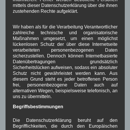
mittels dieser Datenschutzerklärung über die ihnen
zustehenden Rechte aufgeklärt.
E-Mail
*
Wir haben als für die Verarbeitung Verantwortlicher
zahlreiche technische und organisatorische
Maßnahmen umgesetzt, um einen möglichst
lückenlosen Schutz der über diese Internetseite
Website
verarbeiteten personenbezogenen Daten
sicherzustellen. Dennoch können Internetbasierte
Datenübertragungen grundsätzlich
Sicherheitslücken aufweisen, sodass ein absoluter
Schutz nicht gewährleistet werden kann. Aus
Meinen Namen, E-Mail-Adresse und Website in
diesem Grund steht es jeder betroffenen Person
diesem Browser für meinen nächsten
frei, personenbezogene Daten auch auf
Kommentar speichern.
alternativen Wegen, beispielsweise telefonisch, an
uns zu übermitteln.
*
Datenschutzbedingungen akzeptieren
Begriffsbestimmungen
Die Datenschutzerklärung beruht auf den
Begrifflichkeiten, die durch den Europäischen