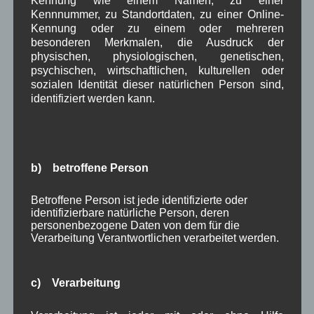
Bauvorhaben
Arbeitsmarkt
Asyl
,
,
,
Kennnummer, zu Standortdaten, zu einer Online-
Kennung oder zu einem oder mehreren
Bildergalerie
Brauchtum
Corona
,
,
,
besonderen Merkmalen, die Ausdruck der
physischen, physiologischen, genetischen,
Dorferneuerung
Dorfleben
,
,
psychischen, wirtschaftlichen, kulturellen oder
sozialen Identität dieser natürlichen Person sind,
Dorfplatz
Fest
G7
Energiewende
,
,
,
,
identifiziert werden kann.
Gewerbe
Gesundheit
Haushalt
,
,
,
Infrastruktur
historische Bilder
Isarkies
,
,
,
b) betroffene Person
Kirche
Kunsthandwerk
Landwirtschaft
,
,
,
Musik
Natur und Umwelt
Ochsenrennen
,
,
,
Betroffene Person ist jede identifizierte oder
identifizierbare natürliche Person, deren
Schule
Sport
Tourismus
Tagespflege
personenbezogene Daten von dem für die
,
,
,
,
Verarbeitung Verantwortlichen verarbeitet werden.
Veranstaltung
Verkehr
TV
Umfrage
,
,
,
,
Verwaltung
Video
,
,
c) Verarbeitung
Woiga.de
Vorstand Dorferneuerung
,
,