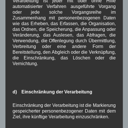
Verarbeitung ist jeder mit oder ohne Hilfe
automatisierter Verfahren ausgeführte Vorgang
Zeitung
Zigarettensteig
,
oder jede solche Vorgangsreihe im
Zusammenhang mit personenbezogenen Daten
wie das Erheben, das Erfassen, die Organisation,
Bauernregel im August
das Ordnen, die Speicherung, die Anpassung oder
Veränderung, das Auslesen, das Abfragen, die
Verwendung, die Offenlegung durch Übermittlung,
Wenn's im August stark tauen tut, bleibt in der Regel das
Verbreitung oder eine andere Form der
Wetter gut.
Bereitstellung, den Abgleich oder die Verknüpfung,
die Einschränkung, das Löschen oder die
Vernichtung.
Neueste Kommentare
WBE
bei
Über uns
d) Einschränkung der Verarbeitung
Josef Otler, Verein fürr Geschichte
bei
Über uns
Gerd Erfert
bei
Über uns
Einschränkung der Verarbeitung ist die Markierung
gespeicherter personenbezogener Daten mit dem
Ziel, ihre künftige Verarbeitung einzuschränken.
Beitragsarchiv