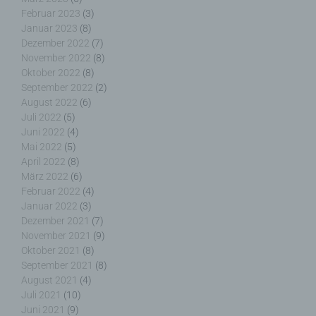
Februar 2023
(3)
Zwecke und Mittel der Verarbeitung von
personenbezogenen Daten entscheidet. Sind die
Januar 2023
(8)
Zwecke und Mittel dieser Verarbeitung durch das
Dezember 2022
(7)
Unionsrecht oder das Recht der Mitgliedstaaten
November 2022
(8)
vorgegeben, so kann der Verantwortliche
Oktober 2022
(8)
beziehungsweise können die bestimmten Kriterien
September 2022
(2)
seiner Benennung nach dem Unionsrecht oder
August 2022
(6)
dem Recht der Mitgliedstaaten vorgesehen
Juli 2022
(5)
werden.
Juni 2022
(4)
Mai 2022
(5)
April 2022
(8)
März 2022
(6)
Februar 2022
(4)
h) Auftragsverarbeiter
Januar 2022
(3)
Dezember 2021
(7)
Auftragsverarbeiter ist eine natürliche oder
November 2021
(9)
juristische Person, Behörde, Einrichtung oder
Oktober 2021
(8)
andere Stelle, die personenbezogene Daten im
September 2021
(8)
Auftrag des Verantwortlichen verarbeitet.
August 2021
(4)
Juli 2021
(10)
Juni 2021
(9)