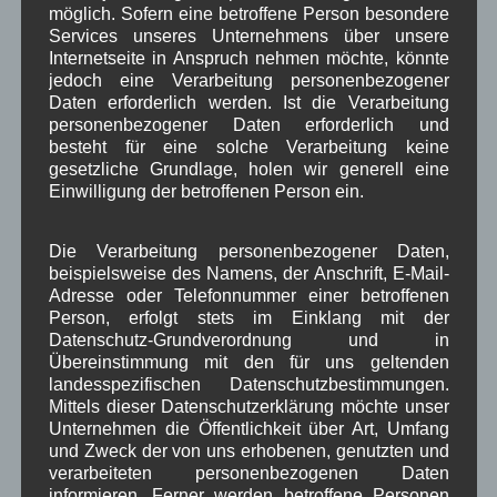
möglich. Sofern eine betroffene Person besondere
SG-Wallgau Gaudi-Schießen
Services unseres Unternehmens über unsere
Internetseite in Anspruch nehmen möchte, könnte
jedoch eine Verarbeitung personenbezogener
Noch keine Kommentare
Daten erforderlich werden. Ist die Verarbeitung
personenbezogener Daten erforderlich und
Schreibe einen Kommentar
besteht für eine solche Verarbeitung keine
gesetzliche Grundlage, holen wir generell eine
Deine E-Mail-Adresse wird nicht veröffentlicht.
Einwilligung der betroffenen Person ein.
Erforderliche Felder sind mit
*
markiert
Die Verarbeitung personenbezogener Daten,
beispielsweise des Namens, der Anschrift, E-Mail-
Adresse oder Telefonnummer einer betroffenen
Person, erfolgt stets im Einklang mit der
Datenschutz-Grundverordnung und in
Übereinstimmung mit den für uns geltenden
landesspezifischen Datenschutzbestimmungen.
Mittels dieser Datenschutzerklärung möchte unser
Unternehmen die Öffentlichkeit über Art, Umfang
und Zweck der von uns erhobenen, genutzten und
verarbeiteten personenbezogenen Daten
Name
*
informieren. Ferner werden betroffene Personen