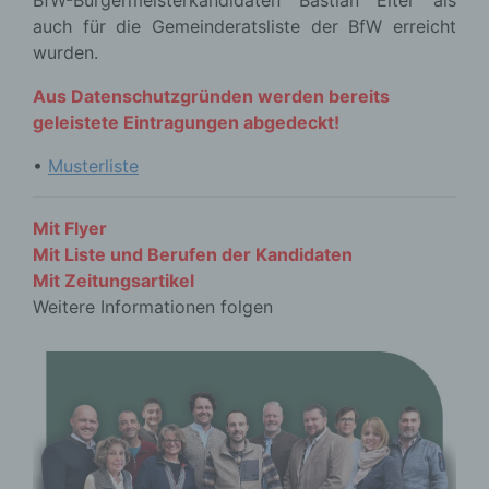
BfW-Bürgermeisterkandidaten Bastian Eiter als
auch für die Gemeinderatsliste der BfW erreicht
wurden.
Aus Datenschutzgründen werden bereits
geleistete Eintragungen abgedeckt!
•
Musterliste
Mit Flyer
Mit Liste und Berufen der Kandidaten
Mit Zeitungsartikel
Weitere Informationen folgen