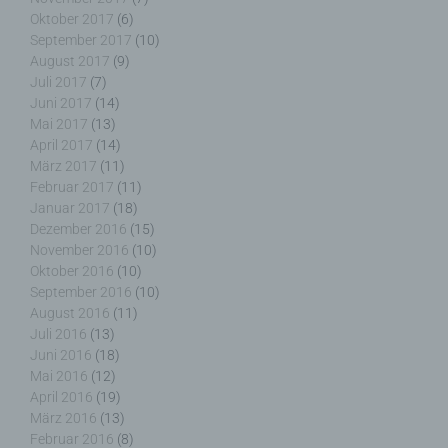
Oktober 2017
(6)
September 2017
(10)
August 2017
(9)
Name und Anschrift des für die Verarbeitung
Juli 2017
(7)
Verantwortlichen
Juni 2017
(14)
Mai 2017
(13)
Verantwortlicher im Sinne der Datenschutz-
April 2017
(14)
Grundverordnung, sonstiger in den Mitgliedstaaten
März 2017
(11)
der Europäischen Union geltenden
Februar 2017
(11)
Datenschutzgesetze und anderer Bestimmungen
Januar 2017
(18)
mit datenschutzrechtlichem Charakter ist die:
Dezember 2016
(15)
November 2016
(10)
Oktober 2016
(10)
Nicht kommerzielle Homepage Woiga.de
September 2016
(10)
Wolfgang Behling
August 2016
(11)
Juli 2016
(13)
Karwendelstraße 9
Juni 2016
(18)
Mai 2016
(12)
82499 Wallgau
April 2016
(19)
Deutschland
März 2016
(13)
Februar 2016
(8)