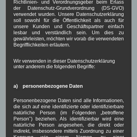
Richtlinien- und Verordnungsgeber beim Erlass
der Datenschutz-Grundverordnung (DS-GVO)
verwendet wurden. Unsere Datenschutzerklärung
soll sowohl für die Öffentlichkeit als auch für
unsere Kunden und Geschäftspartner einfach
Kategorien für Beiträge
lesbar und verständlich sein. Um dies zu
gewährleisten, möchten wir vorab die verwendeten
Begrifflichkeiten erläutern.
Aushang Rathaus
(232)
Dorferneuerung
(154)
Gemeinderat
(128)
Wir verwenden in dieser Datenschutzerklärung
unter anderem die folgenden Begriffe:
in Wallgau
(1.091)
Kommunalpolitik
(85)
Pressespiegel
(282)
um Wallgau
(258)
a) personenbezogene Daten
Wallgau im Netz
(65)
Personenbezogene Daten sind alle Informationen,
die sich auf eine identifizierte oder identifizierbare
Schlagwörter
natürliche Person (im Folgenden „betroffene
Person") beziehen. Als identifizierbar wird eine
natürliche Person angesehen, die direkt oder
1250-Jahre
AlpenRaum
Arbeitsgruppe 1-13
,
,
,
indirekt, insbesondere mittels Zuordnung zu einer
Kennung wie einem Namen, zu einer