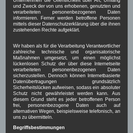
Unternehmen die Öffentlichkeit über Art, Umfang
und Zweck der von uns erhobenen, genutzten und
An St. Afra Regen kommt dem Bauern ungelegen. 7. August
verarbeiteten personenbezogenen Daten
informieren. Ferner werden betroffene Personen
mittels dieser Datenschutzerklärung über die ihnen
Neueste Kommentare
zustehenden Rechte aufgeklärt.
WBE
bei
Über uns
Wir haben als für die Verarbeitung Verantwortlicher
zahlreiche technische und organisatorische
Josef Otler, Verein fürr Geschichte
bei
Über uns
Maßnahmen umgesetzt, um einen möglichst
lückenlosen Schutz der über diese Internetseite
Gerd Erfert
bei
Über uns
verarbeiteten personenbezogenen Daten
sicherzustellen. Dennoch können Internetbasierte
Datenübertragungen grundsätzlich
Beitragsarchiv
Sicherheitslücken aufweisen, sodass ein absoluter
Schutz nicht gewährleistet werden kann. Aus
diesem Grund steht es jeder betroffenen Person
August 2026
(2)
frei, personenbezogene Daten auch auf
Juli 2026
(9)
alternativen Wegen, beispielsweise telefonisch, an
Juni 2026
(4)
uns zu übermitteln.
Mai 2026
(11)
April 2026
(8)
Begriffsbestimmungen
März 2026
(9)