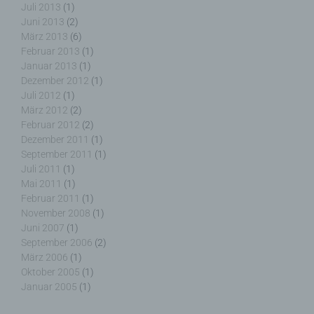
Juli 2013
(1)
Dritter ist eine natürliche oder juristische Person,
Juni 2013
(2)
Behörde, Einrichtung oder andere Stelle außer der
März 2013
(6)
betroffenen Person, dem Verantwortlichen, dem
Februar 2013
(1)
Auftragsverarbeiter und den Personen, die unter
Januar 2013
(1)
der unmittelbaren Verantwortung des
Dezember 2012
(1)
Verantwortlichen oder des Auftragsverarbeiters
Juli 2012
(1)
befugt sind, die personenbezogenen Daten zu
März 2012
(2)
verarbeiten.
Februar 2012
(2)
Dezember 2011
(1)
September 2011
(1)
Juli 2011
(1)
Mai 2011
(1)
k) Einwilligung
Februar 2011
(1)
November 2008
(1)
Einwilligung ist jede von der betroffenen Person
Juni 2007
(1)
freiwillig für den bestimmten Fall in informierter
September 2006
(2)
Weise und unmissverständlich abgegebene
März 2006
(1)
Willensbekundung in Form einer Erklärung oder
Oktober 2005
(1)
einer sonstigen eindeutigen bestätigenden
Januar 2005
(1)
Handlung, mit der die betroffene Person zu
verstehen gibt, dass sie mit der Verarbeitung der