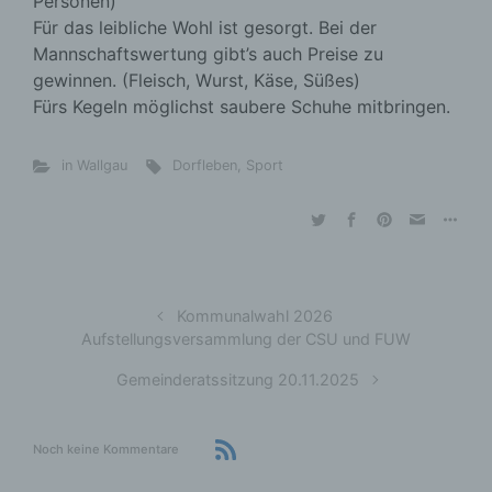
Personen)
Für das leibliche Wohl ist gesorgt. Bei der
Mannschaftswertung gibt’s auch Preise zu
gewinnen. (Fleisch, Wurst, Käse, Süßes)
Fürs Kegeln möglichst saubere Schuhe mitbringen.
in Wallgau
Dorfleben
,
Sport
Kommunalwahl 2026
Aufstellungsversammlung der CSU und FUW
Gemeinderatssitzung 20.11.2025
Noch keine Kommentare