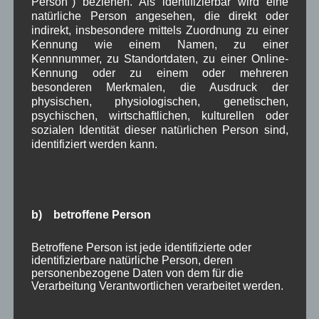
Person") beziehen. Als identifizierbar wird eine
Mai 2024
(4)
natürliche Person angesehen, die direkt oder
April 2024
(5)
indirekt, insbesondere mittels Zuordnung zu einer
März 2024
(4)
Kennung wie einem Namen, zu einer
Februar 2024
(4)
Kennnummer, zu Standortdaten, zu einer Online-
Januar 2024
(5)
Kennung oder zu einem oder mehreren
Dezember 2023
(8)
besonderen Merkmalen, die Ausdruck der
November 2023
(5)
physischen, physiologischen, genetischen,
Oktober 2023
(8)
psychischen, wirtschaftlichen, kulturellen oder
September 2023
(8)
sozialen Identität dieser natürlichen Person sind,
August 2023
(4)
identifiziert werden kann.
Juli 2023
(8)
Juni 2023
(7)
Mai 2023
(8)
April 2023
(10)
b) betroffene Person
März 2023
(5)
Februar 2023
(3)
Januar 2023
(8)
Betroffene Person ist jede identifizierte oder
identifizierbare natürliche Person, deren
Dezember 2022
(7)
personenbezogene Daten von dem für die
November 2022
(8)
Verarbeitung Verantwortlichen verarbeitet werden.
Oktober 2022
(8)
September 2022
(2)