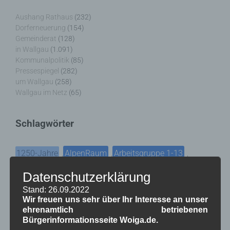
Aushang Rathaus
(232)
Dorferneuerung
(154)
Gemeinderat
(128)
in Wallgau
(1.091)
Kommunalpolitik
(85)
Pressespiegel
(282)
um Wallgau
(258)
Wallgau im Netz
(65)
Schlagwörter
1250-Jahre
AlpenRaum
Arbeitsgruppe 1-13
,
,
,
Bauvorhaben
Datenschutzerklärung
Arbeitsmarkt
Asyl
,
,
,
Stand: 26.09.2022
Bildergalerie
Brauchtum
Corona
,
,
,
Wir freuen uns sehr über Ihr Interesse an unser
ehrenamtlich betriebenen
Dorferneuerung
Dorfleben
,
,
Bürgerinformationsseite Woiga.de.