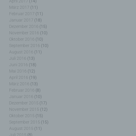
Verantwortlicher oder für die Verarbeitung
April 2017
(14)
Verantwortlicher ist die natürliche oder juristische
März 2017
(11)
Person, Behörde, Einrichtung oder andere Stelle,
Februar 2017
(11)
die allein oder gemeinsam mit anderen über die
Januar 2017
(18)
Zwecke und Mittel der Verarbeitung von
Dezember 2016
(15)
personenbezogenen Daten entscheidet. Sind die
November 2016
(10)
Zwecke und Mittel dieser Verarbeitung durch das
Oktober 2016
(10)
Unionsrecht oder das Recht der Mitgliedstaaten
September 2016
(10)
vorgegeben, so kann der Verantwortliche
August 2016
(11)
beziehungsweise können die bestimmten Kriterien
Juli 2016
(13)
seiner Benennung nach dem Unionsrecht oder
Juni 2016
(18)
dem Recht der Mitgliedstaaten vorgesehen
Mai 2016
(12)
werden.
April 2016
(19)
März 2016
(13)
Februar 2016
(8)
Januar 2016
(10)
Dezember 2015
(17)
h) Auftragsverarbeiter
November 2015
(12)
Oktober 2015
(15)
Auftragsverarbeiter ist eine natürliche oder
September 2015
(15)
juristische Person, Behörde, Einrichtung oder
August 2015
(11)
andere Stelle, die personenbezogene Daten im
Juli 2015
(8)