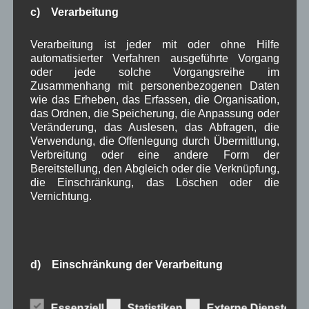
August 2022
(6)
c) Verarbeitung
Juli 2022
(5)
Juni 2022
(4)
Verarbeitung ist jeder mit oder ohne Hilfe
Mai 2022
(5)
automatisierter Verfahren ausgeführte Vorgang
April 2022
(8)
oder jede solche Vorgangsreihe im
März 2022
(6)
Zusammenhang mit personenbezogenen Daten
Februar 2022
(4)
wie das Erheben, das Erfassen, die Organisation,
Januar 2022
(3)
das Ordnen, die Speicherung, die Anpassung oder
Dezember 2021
(7)
Veränderung, das Auslesen, das Abfragen, die
November 2021
(9)
Verwendung, die Offenlegung durch Übermittlung,
Oktober 2021
(8)
Verbreitung oder eine andere Form der
September 2021
(8)
Bereitstellung, den Abgleich oder die Verknüpfung,
August 2021
(4)
die Einschränkung, das Löschen oder die
Juli 2021
(10)
Vernichtung.
Juni 2021
(9)
Mai 2021
(5)
April 2021
(4)
März 2021
(3)
Februar 2021
(4)
d) Einschränkung der Verarbeitung
Januar 2021
(9)
Dezember 2020
(7)
Einschränkung der Verarbeitung ist die Markierung
November 2020
(7)
Essenziell
Statistiken
Externe Dienste