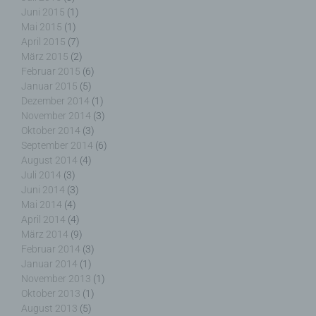
Auftrag des Verantwortlichen verarbeitet.
Juni 2015
(1)
Mai 2015
(1)
April 2015
(7)
März 2015
(2)
i) Empfänger
Februar 2015
(6)
Januar 2015
(5)
Dezember 2014
(1)
Empfänger ist eine natürliche oder juristische
November 2014
(3)
Person, Behörde, Einrichtung oder andere Stelle,
Oktober 2014
(3)
der personenbezogene Daten offengelegt werden,
unabhängig davon, ob es sich bei ihr um einen
September 2014
(6)
Dritten handelt oder nicht. Behörden, die im
August 2014
(4)
Rahmen eines bestimmten Untersuchungsauftrags
Juli 2014
(3)
nach dem Unionsrecht oder dem Recht der
Juni 2014
(3)
Mitgliedstaaten möglicherweise
Mai 2014
(4)
personenbezogene Daten erhalten, gelten jedoch
April 2014
(4)
nicht als Empfänger.
März 2014
(9)
Februar 2014
(3)
Januar 2014
(1)
November 2013
(1)
Oktober 2013
(1)
j) Dritter
August 2013
(5)