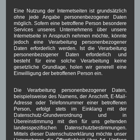
Dorfplatz
Fest
G7
Energiewende
,
,
,
,
Eine Nutzung der Internetseiten ist grundsätzlich
Gewerbe
Gesundheit
Haushalt
,
,
,
ohne jede Angabe personenbezogener Daten
möglich. Sofern eine betroffene Person besondere
Infrastruktur
historische Bilder
Isarkies
,
,
,
Services unseres Unternehmens über unsere
Internetseite in Anspruch nehmen möchte, könnte
Kirche
Kunsthandwerk
Landwirtschaft
,
,
,
jedoch eine Verarbeitung personenbezogener
Daten erforderlich werden. Ist die Verarbeitung
Musik
Natur und Umwelt
Ochsenrennen
,
,
,
personenbezogener Daten erforderlich und
besteht für eine solche Verarbeitung keine
Schule
Sport
Tourismus
Tagespflege
,
,
,
,
gesetzliche Grundlage, holen wir generell eine
Veranstaltung
Einwilligung der betroffenen Person ein.
Verkehr
TV
Umfrage
,
,
,
,
Verwaltung
Video
,
,
Die Verarbeitung personenbezogener Daten,
beispielsweise des Namens, der Anschrift, E-Mail-
Woiga.de
Vorstand Dorferneuerung
,
,
Adresse oder Telefonnummer einer betroffenen
Person, erfolgt stets im Einklang mit der
Zeitung
Zigarettensteig
,
Datenschutz-Grundverordnung und in
Übereinstimmung mit den für uns geltenden
landesspezifischen Datenschutzbestimmungen.
Bauernregel im August
Mittels dieser Datenschutzerklärung möchte unser