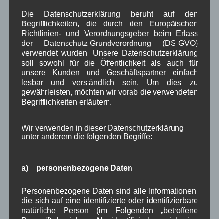
Februar 2026
(6)
Die Datenschutzerklärung beruht auf den
Januar 2026
(8)
Begrifflichkeiten, die durch den Europäischen
Dezember 2025
(14)
Richtlinien- und Verordnungsgeber beim Erlass
November 2025
(5)
der Datenschutz-Grundverordnung (DS-GVO)
Oktober 2025
(8)
verwendet wurden. Unsere Datenschutzerklärung
September 2025
(5)
soll sowohl für die Öffentlichkeit als auch für
August 2025
(2)
unsere Kunden und Geschäftspartner einfach
Juli 2025
(9)
lesbar und verständlich sein. Um dies zu
Juni 2025
(7)
gewährleisten, möchten wir vorab die verwendeten
Mai 2025
(3)
Begrifflichkeiten erläutern.
April 2025
(8)
März 2025
(5)
Wir verwenden in dieser Datenschutzerklärung
Februar 2025
(9)
unter anderem die folgenden Begriffe:
Januar 2025
(8)
Dezember 2024
(7)
November 2024
(14)
a) personenbezogene Daten
Oktober 2024
(10)
September 2024
(8)
Personenbezogene Daten sind alle Informationen,
August 2024
(2)
die sich auf eine identifizierte oder identifizierbare
Juli 2024
(9)
natürliche Person (im Folgenden „betroffene
Juni 2024
(4)