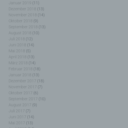
Januar 2019
(11)
f) Pseudonymisierung
Dezember 2018
(13)
November 2018
(14)
Pseudonymisierung ist die Verarbeitung
Oktober 2018
(9)
personenbezogener Daten in einer Weise, auf
September 2018
(13)
welche die personenbezogenen Daten ohne
August 2018
(10)
Hinzuziehung zusätzlicher Informationen nicht
Juli 2018
(12)
mehr einer spezifischen betroffenen Person
Juni 2018
(14)
zugeordnet werden können, sofern diese
Mai 2018
(5)
zusätzlichen Informationen gesondert aufbewahrt
April 2018
(13)
werden und technischen und organisatorischen
März 2018
(14)
Maßnahmen unterliegen, die gewährleisten, dass
Februar 2018
(18)
die personenbezogenen Daten nicht einer
Januar 2018
(13)
identifizierten oder identifizierbaren natürlichen
Dezember 2017
(18)
Person zugewiesen werden.
November 2017
(7)
Oktober 2017
(6)
September 2017
(10)
August 2017
(9)
g) Verantwortlicher oder für die Verarbeitung
Juli 2017
(7)
Verantwortlicher
Juni 2017
(14)
Mai 2017
(13)