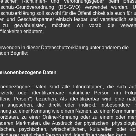
päischen Richtlinien- und Verordnungsgeber beim Erlas
S
nschutz-Grundverordnung (DS-GVO) verwendet wurden. U
A
schutzerklärung soll sowohl für die Öffentlichkeit als auch für 
J
n und Geschäftspartner einfach lesbar und verständlich se
J
 zu gewährleisten, möchten wir vorab die verwen
M
flichkeiten erläutern.
A
M
erwenden in dieser Datenschutzerklärung unter anderem die
F
nden Begriffe:
J
D
N
ersonenbezogene Daten
O
S
A
nenbezogene Daten sind alle Informationen, die sich au
J
ifizierte oder identifizierbare natürliche Person (im Fol
offene Person") beziehen. Als identifizierbar wird eine natü
J
on angesehen, die direkt oder indirekt, insbesondere mi
M
nung zu einer Kennung wie einem Namen, zu einer Kennnumm
A
ortdaten, zu einer Online-Kennung oder zu einem oder me
M
deren Merkmalen, die Ausdruck der physischen, physiologi
F
ischen, psychischen, wirtschaftlichen, kulturellen oder so
J
tät dieser natürlichen Person sind, identifiziert werden kann.