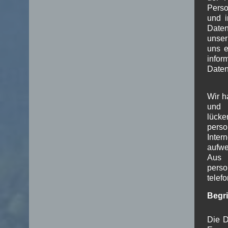
Perso
und i
Daten
unser
uns e
info
Daten
Wir h
und 
lück
pers
Inter
aufwe
Aus 
perso
telef
Begr
Die D