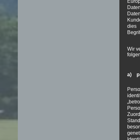
Euro
Date
Daten
Kunde
dies
Begrif
Wir v
folge
a) p
Perso
ident
„betr
Pers
Zuord
Stand
beson
genet
Identi