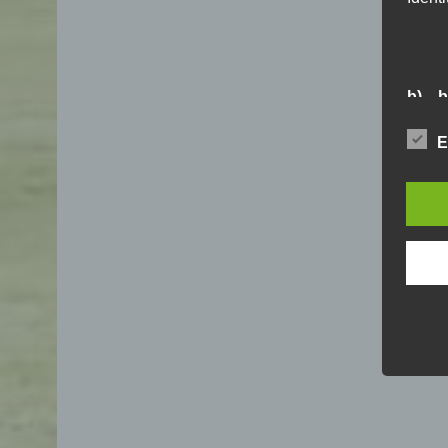
b) b
Betrof
E
Perso
Veran
c) V
Verar
ausge
mit 
Orga
Verä
Offen
Berei
Lösch