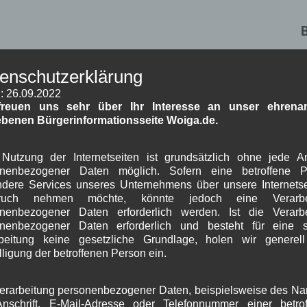
W
enschutzerklärung
W
: 26.09.2022
freuen uns sehr über Ihr Interesse an unser ehrenam
ebenen Bürgerinformationsseite Woiga.de.
 in diesem Browser für meinen nächsten Kommentar
Nutzung der Internetseiten ist grundsätzlich ohne jede 
onenbezogener Daten möglich. Sofern eine betroffene P
dere Services unseres Unternehmens über unsere Internetse
J
ruch nehmen möchte, könnte jedoch eine Verarbe
nenbezogener Daten erforderlich werden. Ist die Verarb
G
onenbezogener Daten erforderlich und besteht für eine s
beitung keine gesetzliche Grundlage, holen wir generel
B
lligung der betroffenen Person ein.
erarbeitung personenbezogener Daten, beispielsweise des N
A
nschrift, E-Mail-Adresse oder Telefonnummer einer betro
J