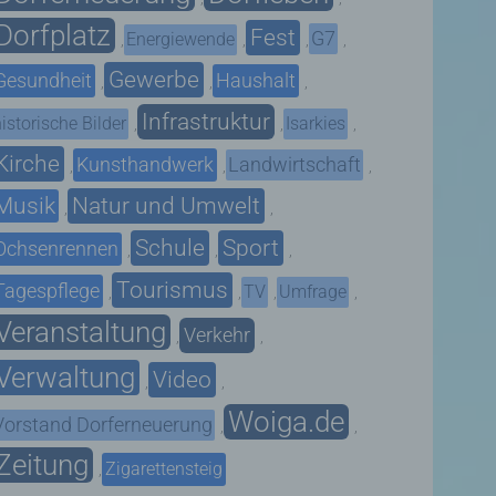
Dorfplatz
Fest
G7
Energiewende
,
,
,
,
Gewerbe
Gesundheit
Haushalt
,
,
,
Infrastruktur
istorische Bilder
Isarkies
,
,
,
Kirche
Kunsthandwerk
Landwirtschaft
,
,
,
Musik
Natur und Umwelt
,
,
Schule
Sport
Ochsenrennen
,
,
,
Tourismus
Tagespflege
TV
Umfrage
,
,
,
,
Veranstaltung
Verkehr
,
,
Verwaltung
Video
,
,
Woiga.de
Vorstand Dorferneuerung
,
,
Zeitung
Zigarettensteig
,