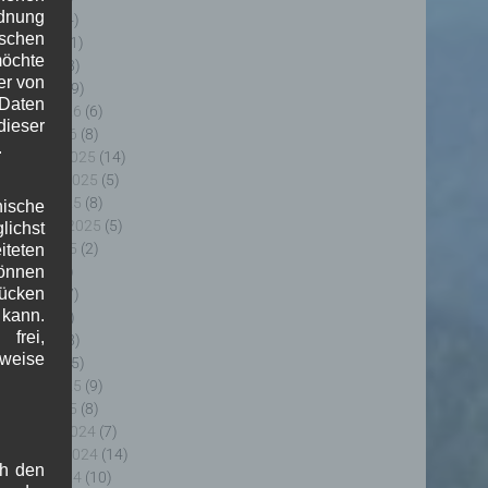
rdnung
uni 2026
(4)
ischen
ai 2026
(11)
möchte
pril 2026
(8)
er von
ärz 2026
(9)
 Daten
ebruar 2026
(6)
ieser
anuar 2026
(8)
.
ezember 2025
(14)
ovember 2025
(5)
ktober 2025
(8)
nische
eptember 2025
(5)
ichst
ugust 2025
(2)
teten
uli 2025
(9)
önnen
lücken
uni 2025
(7)
 kann.
ai 2025
(3)
frei,
pril 2025
(8)
sweise
ärz 2025
(5)
ebruar 2025
(9)
anuar 2025
(8)
ezember 2024
(7)
ovember 2024
(14)
ch den
ktober 2024
(10)