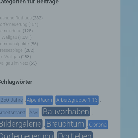
ategorien für Beiträge
ushang Rathaus
(232)
orferneuerung
(154)
emeinderat
(128)
n Wallgau
(1.091)
ommunalpolitik
(85)
ressespiegel
(282)
m Wallgau
(258)
allgau im Netz
(65)
Schlagwörter
1250-Jahre
AlpenRaum
Arbeitsgruppe 1-13
,
,
,
Bauvorhaben
Arbeitsmarkt
Asyl
,
,
,
Bildergalerie
Brauchtum
Corona
,
,
,
Dorferneuerung
Dorfleben
,
,