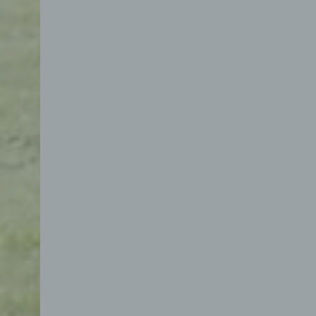
d) E
Eins
pers
einzu
e) Pr
Profi
Daten
werde
Pers
Arbei
Inter
diese