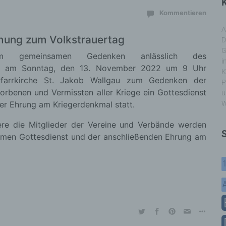
K
Kommentieren
A
ung zum Volkstrauertag
D
G
um gemeinsamen Gedenken anlässlich des
i
es am Sonntag, den 13. November 2022 um 9 Uhr
K
Pfarrkirche St. Jakob Wallgau zum Gedenken der
P
torbenen und Vermissten aller Kriege ein Gottesdienst
u
er Ehrung am Kriegerdenkmal statt.
W
re die Mitglieder der Vereine und Verbände werden
men Gottesdienst und der anschließenden Ehrung am