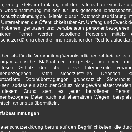
n, erfolgt stets im Einklang mit der Datenschutz-Grundvero
J
n Übereinstimmung mit den für uns geltenden landesspezif
M
schutzbestimmungen. Mittels dieser Datenschutzerklärung 
A
 Unternehmen die Öffentlichkeit über Art, Umfang und Zweck d
M
rhobenen, genutzten und verarbeiteten personenbezogenen
F
rmieren. Ferner werden betroffene Personen mittels d
J
schutzerklärung über die ihnen zustehenden Rechte aufgeklärt
D
N
O
aben als für die Verarbeitung Verantwortlicher zahlreiche tech
S
organisatorische Maßnahmen umgesetzt, um einen mögl
A
enlosen Schutz der über diese Internetseite verarbei
J
onenbezogenen Daten sicherzustellen. Dennoch k
netbasierte Datenübertragungen grundsätzlich Sicherheits
J
isen, sodass ein absoluter Schutz nicht gewährleistet werden
M
diesem Grund steht es jeder betroffenen Person 
A
nenbezogene Daten auch auf alternativen Wegen, beispiel
M
onisch, an uns zu übermitteln.
F
J
iffsbestimmungen
D
N
atenschutzerklärung beruht auf den Begrifflichkeiten, die dur
O