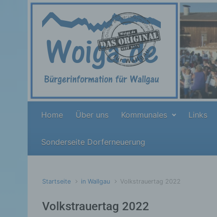
Zum Hauptinhalt springen
Home
Über uns
Kommunales
Links
Sonderseite Dorferneuerung
Startseite
in Wallgau
Volkstrauertag 2022
Volkstrauertag 2022