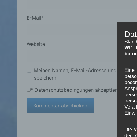
E-Mail
*
Dat
Stand
Website
Wir 
betri
Meinen Namen, E-Mail-Adresse und Website
Eine 
pers
speichern.
beson
Ansp
*
Datenschutzbedingungen akzeptieren
perso
pers
Verar
Einwi
Die V
der A