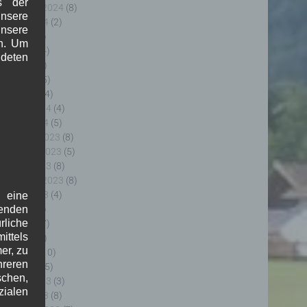
s der
eptember 2024
(8)
nsere
ugust 2024
(2)
unsere
uli 2024
(9)
in. Um
uni 2024
(4)
deten
ai 2024
(4)
pril 2024
(5)
ärz 2024
(4)
ebruar 2024
(4)
anuar 2024
(5)
ezember 2023
(8)
ovember 2023
(5)
ktober 2023
(8)
eptember 2023
(8)
ugust 2023
(4)
f eine
uli 2023
(8)
genden
rliche
uni 2023
(7)
ttels
ai 2023
(8)
er, zu
pril 2023
(10)
hreren
ärz 2023
(5)
schen,
ebruar 2023
(3)
zialen
anuar 2023
(8)