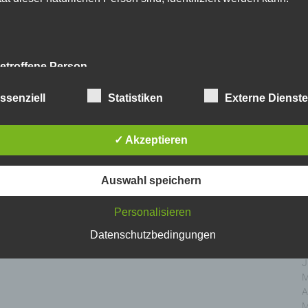
D
N
O
S
A
etroffene Person
J
J
fene Person ist jede identifizierte oder identifizierbare natürlich
ssenziell
Statistiken
Externe Dienst
M
n, deren personenbezogene Daten von dem für die Verarbeitu
A
twortlichen verarbeitet werden.
M
✓ Akzeptieren
F
J
erarbeitung
D
Auswahl speichern
N
beitung ist jeder mit oder ohne Hilfe automatisierter Ver
O
Personalisieren
führte Vorgang oder jede solche Vorgangsreihe im Zusamm
S
personenbezogenen Daten wie das Erheben, das Erfassen
A
Datenschutzbedingungen
nisation, das Ordnen, die Speicherung, die Anpassung
J
nderung, das Auslesen, das Abfragen, die Verwendung
J
legung durch Übermittlung, Verbreitung oder eine andere Fo
M
tstellung, den Abgleich oder die Verknüpfung, die Einschränkun
A
en oder die Vernichtung.
M