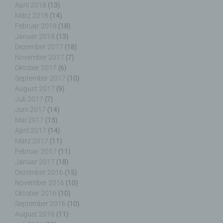
April 2018
(13)
März 2018
(14)
Februar 2018
(18)
i) Empfänger
Januar 2018
(13)
Dezember 2017
(18)
Empfänger ist eine natürliche oder juristische
November 2017
(7)
Person, Behörde, Einrichtung oder andere Stelle,
Oktober 2017
(6)
der personenbezogene Daten offengelegt werden,
September 2017
(10)
unabhängig davon, ob es sich bei ihr um einen
August 2017
(9)
Dritten handelt oder nicht. Behörden, die im
Juli 2017
(7)
Rahmen eines bestimmten Untersuchungsauftrags
Juni 2017
(14)
nach dem Unionsrecht oder dem Recht der
Mai 2017
(13)
Mitgliedstaaten möglicherweise
personenbezogene Daten erhalten, gelten jedoch
April 2017
(14)
nicht als Empfänger.
März 2017
(11)
Februar 2017
(11)
Januar 2017
(18)
Dezember 2016
(15)
November 2016
(10)
j) Dritter
Oktober 2016
(10)
September 2016
(10)
Dritter ist eine natürliche oder juristische Person,
August 2016
(11)