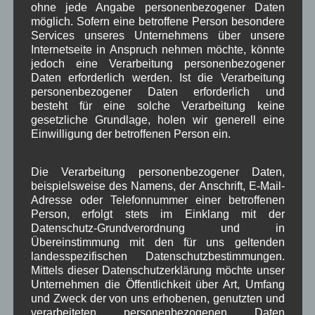
*
Datenschutzbedingungen akzeptieren
ohne jede Angabe personenbezogener Daten
möglich. Sofern eine betroffene Person besondere
Services unseres Unternehmens über unsere
Internetseite in Anspruch nehmen möchte, könnte
jedoch eine Verarbeitung personenbezogener
Daten erforderlich werden. Ist die Verarbeitung
personenbezogener Daten erforderlich und
besteht für eine solche Verarbeitung keine
gesetzliche Grundlage, holen wir generell eine
Einwilligung der betroffenen Person ein.
Kategorien für Beiträge
Die Verarbeitung personenbezogener Daten,
beispielsweise des Namens, der Anschrift, E-Mail-
Aushang Rathaus
(232)
Adresse oder Telefonnummer einer betroffenen
Dorferneuerung
(154)
Person, erfolgt stets im Einklang mit der
Gemeinderat
(128)
Datenschutz-Grundverordnung und in
in Wallgau
(1.091)
Übereinstimmung mit den für uns geltenden
Kommunalpolitik
(85)
landesspezifischen Datenschutzbestimmungen.
Pressespiegel
(282)
Mittels dieser Datenschutzerklärung möchte unser
um Wallgau
(258)
Unternehmen die Öffentlichkeit über Art, Umfang
Wallgau im Netz
(65)
und Zweck der von uns erhobenen, genutzten und
verarbeiteten personenbezogenen Daten