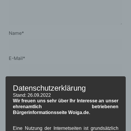
Name
*
E-Mail
*
Website
Datenschutzerklärung
Stand: 26.09.2022
Wir freuen uns sehr über Ihr Interesse an unser
ehrenamtlich betriebenen
Meinen Namen, E-Mail-Adresse und Website in
Bürgerinformationsseite Woiga.de.
diesem Browser für meinen nächsten
Kommentar speichern.
Eine Nutzung der Internetseiten ist grundsätzlich