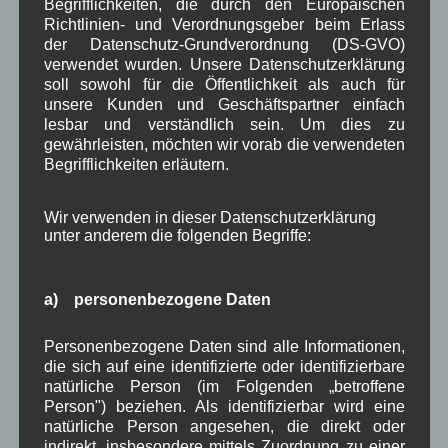
Begrifflichkeiten, die durch den Europäischen
Veranstaltung
Richtlinien- und Verordnungsgeber beim Erlass
Verkehr
TV
Umfrage
,
,
,
,
der Datenschutz-Grundverordnung (DS-GVO)
Verwaltung
verwendet wurden. Unsere Datenschutzerklärung
Video
,
,
soll sowohl für die Öffentlichkeit als auch für
Woiga.de
unsere Kunden und Geschäftspartner einfach
Vorstand Dorferneuerung
,
,
lesbar und verständlich sein. Um dies zu
Zeitung
gewährleisten, möchten wir vorab die verwendeten
Zigarettensteig
,
Begrifflichkeiten erläutern.
Bauernregel im August
Wir verwenden in dieser Datenschutzerklärung
unter anderem die folgenden Begriffe:
Mariä Himmelfahrt im Sonnenschein, wird der Wein gesegnet
sein. 15. August
a) personenbezogene Daten
Personenbezogene Daten sind alle Informationen,
Neueste Kommentare
die sich auf eine identifizierte oder identifizierbare
natürliche Person (im Folgenden „betroffene
Person") beziehen. Als identifizierbar wird eine
WBE
bei
Über uns
natürliche Person angesehen, die direkt oder
indirekt, insbesondere mittels Zuordnung zu einer
Josef Otler, Verein fürr Geschichte
bei
Über uns