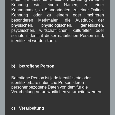
Kennung wie einem Namen, zu einer
Gerd Erfert
bei
Über uns
Kennnummer, zu Standortdaten, zu einer Online-
Kennung oder zu einem oder mehreren
besonderen Merkmalen, die Ausdruck der
Beitragsarchiv
physischen, physiologischen, genetischen,
psychischen, wirtschaftlichen, kulturellen oder
sozialen Identität dieser natürlichen Person sind,
August 2026
(2)
identifiziert werden kann.
Juli 2026
(9)
Juni 2026
(4)
Mai 2026
(11)
April 2026
(8)
März 2026
(9)
b) betroffene Person
Februar 2026
(6)
Januar 2026
(8)
Betroffene Person ist jede identifizierte oder
Dezember 2025
(14)
identifizierbare natürliche Person, deren
personenbezogene Daten von dem für die
November 2025
(5)
Verarbeitung Verantwortlichen verarbeitet werden.
Oktober 2025
(8)
September 2025
(5)
August 2025
(2)
c) Verarbeitung
Juli 2025
(9)
Juni 2025
(7)