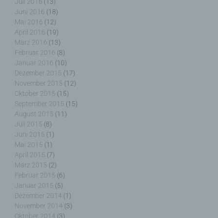
Behörde, Einrichtung oder andere Stelle außer der
Juli 2016
(13)
betroffenen Person, dem Verantwortlichen, dem
Juni 2016
(18)
Auftragsverarbeiter und den Personen, die unter
Mai 2016
(12)
der unmittelbaren Verantwortung des
April 2016
(19)
Verantwortlichen oder des Auftragsverarbeiters
März 2016
(13)
befugt sind, die personenbezogenen Daten zu
Februar 2016
(8)
verarbeiten.
Januar 2016
(10)
Dezember 2015
(17)
November 2015
(12)
Oktober 2015
(15)
September 2015
(15)
k) Einwilligung
August 2015
(11)
Juli 2015
(8)
Einwilligung ist jede von der betroffenen Person
Juni 2015
(1)
freiwillig für den bestimmten Fall in informierter
Mai 2015
(1)
Weise und unmissverständlich abgegebene
April 2015
(7)
Willensbekundung in Form einer Erklärung oder
März 2015
(2)
einer sonstigen eindeutigen bestätigenden
Februar 2015
(6)
Handlung, mit der die betroffene Person zu
Januar 2015
(5)
verstehen gibt, dass sie mit der Verarbeitung der
Dezember 2014
(1)
sie betreffenden personenbezogenen Daten
November 2014
(3)
einverstanden ist.
Oktober 2014
(3)