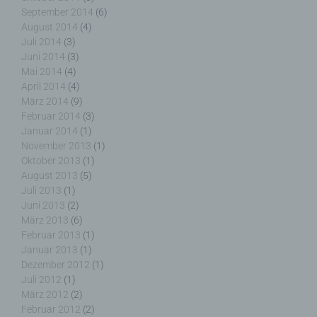
September 2014
(6)
August 2014
(4)
Juli 2014
(3)
Juni 2014
(3)
Name und Anschrift des für die Verarbeitung
Mai 2014
(4)
Verantwortlichen
April 2014
(4)
März 2014
(9)
Verantwortlicher im Sinne der Datenschutz-
Februar 2014
(3)
Grundverordnung, sonstiger in den Mitgliedstaaten
Januar 2014
(1)
der Europäischen Union geltenden
November 2013
(1)
Datenschutzgesetze und anderer Bestimmungen
Oktober 2013
(1)
mit datenschutzrechtlichem Charakter ist die:
August 2013
(5)
Juli 2013
(1)
Juni 2013
(2)
Nicht kommerzielle Homepage Woiga.de
März 2013
(6)
Wolfgang Behling
Februar 2013
(1)
Januar 2013
(1)
Karwendelstraße 9
Dezember 2012
(1)
Juli 2012
(1)
82499 Wallgau
März 2012
(2)
Deutschland
Februar 2012
(2)