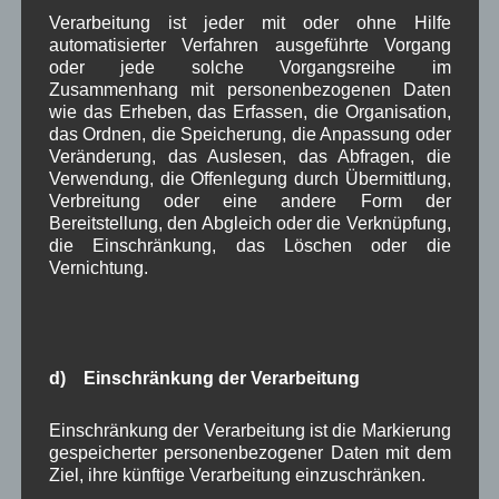
Mai 2025
(3)
Verarbeitung ist jeder mit oder ohne Hilfe
April 2025
(8)
automatisierter Verfahren ausgeführte Vorgang
März 2025
(5)
oder jede solche Vorgangsreihe im
Zusammenhang mit personenbezogenen Daten
Februar 2025
(9)
wie das Erheben, das Erfassen, die Organisation,
Januar 2025
(8)
das Ordnen, die Speicherung, die Anpassung oder
Dezember 2024
(7)
Veränderung, das Auslesen, das Abfragen, die
November 2024
(14)
Verwendung, die Offenlegung durch Übermittlung,
Oktober 2024
(10)
Verbreitung oder eine andere Form der
September 2024
(8)
Bereitstellung, den Abgleich oder die Verknüpfung,
August 2024
(2)
die Einschränkung, das Löschen oder die
Juli 2024
(9)
Vernichtung.
Juni 2024
(4)
Mai 2024
(4)
April 2024
(5)
März 2024
(4)
Februar 2024
(4)
d) Einschränkung der Verarbeitung
Januar 2024
(5)
Dezember 2023
(8)
Einschränkung der Verarbeitung ist die Markierung
November 2023
(5)
gespeicherter personenbezogener Daten mit dem
Oktober 2023
(8)
Ziel, ihre künftige Verarbeitung einzuschränken.
September 2023
(8)