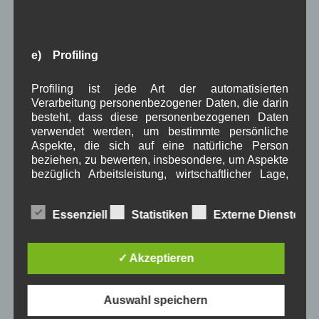
August 2023
(4)
Juli 2023
(8)
Juni 2023
(7)
Mai 2023
(8)
e) Profiling
April 2023
(10)
März 2023
(5)
Profiling ist jede Art der automatisierten
Februar 2023
(3)
Verarbeitung personenbezogener Daten, die darin
Januar 2023
(8)
besteht, dass diese personenbezogenen Daten
Dezember 2022
(7)
verwendet werden, um bestimmte persönliche
November 2022
(8)
Aspekte, die sich auf eine natürliche Person
Oktober 2022
(8)
beziehen, zu bewerten, insbesondere, um Aspekte
September 2022
(2)
bezüglich Arbeitsleistung, wirtschaftlicher Lage,
August 2022
(6)
Gesundheit, persönlicher Vorlieben, Interessen,
Juli 2022
(5)
Zuverlässigkeit, Verhalten, Aufenthaltsort oder
Essenziell
Statistiken
Externe Dienste
Ortswechsel dieser natürlichen Person zu
Juni 2022
(4)
analysieren oder vorherzusagen.
Mai 2022
(5)
April 2022
(8)
✓ Akzeptieren
März 2022
(6)
Februar 2022
(4)
Januar 2022
(3)
Auswahl speichern
f) Pseudonymisierung
Dezember 2021
(7)