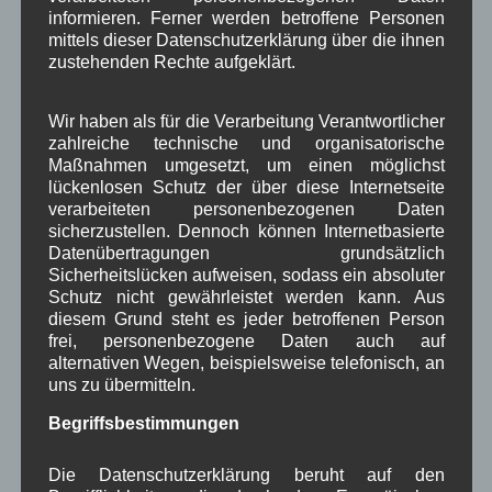
informieren. Ferner werden betroffene Personen
Schlagwörter
mittels dieser Datenschutzerklärung über die ihnen
zustehenden Rechte aufgeklärt.
1250-Jahre
AlpenRaum
Arbeitsgruppe 1-13
,
,
,
Wir haben als für die Verarbeitung Verantwortlicher
Bauvorhaben
Arbeitsmarkt
Asyl
zahlreiche technische und organisatorische
,
,
,
Maßnahmen umgesetzt, um einen möglichst
Bildergalerie
Brauchtum
Corona
lückenlosen Schutz der über diese Internetseite
,
,
,
verarbeiteten personenbezogenen Daten
Dorferneuerung
Dorfleben
sicherzustellen. Dennoch können Internetbasierte
,
,
Datenübertragungen grundsätzlich
Dorfplatz
Fest
G7
Energiewende
,
,
,
,
Sicherheitslücken aufweisen, sodass ein absoluter
Schutz nicht gewährleistet werden kann. Aus
Gewerbe
Gesundheit
Haushalt
,
,
,
diesem Grund steht es jeder betroffenen Person
frei, personenbezogene Daten auch auf
Infrastruktur
historische Bilder
Isarkies
,
,
,
alternativen Wegen, beispielsweise telefonisch, an
uns zu übermitteln.
Kirche
Kunsthandwerk
Landwirtschaft
,
,
,
Begriffsbestimmungen
Musik
Natur und Umwelt
Ochsenrennen
,
,
,
Die Datenschutzerklärung beruht auf den
Schule
Sport
Tourismus
Tagespflege
,
,
,
,