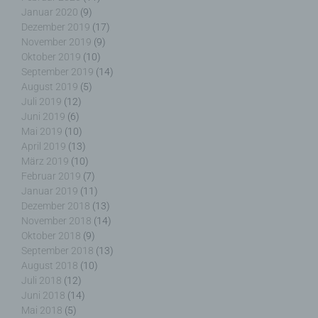
Januar 2020
(9)
die allein oder gemeinsam mit anderen über die
Zwecke und Mittel der Verarbeitung von
Dezember 2019
(17)
personenbezogenen Daten entscheidet. Sind die
November 2019
(9)
Zwecke und Mittel dieser Verarbeitung durch das
Oktober 2019
(10)
Unionsrecht oder das Recht der Mitgliedstaaten
September 2019
(14)
vorgegeben, so kann der Verantwortliche
August 2019
(5)
beziehungsweise können die bestimmten Kriterien
Juli 2019
(12)
seiner Benennung nach dem Unionsrecht oder
Juni 2019
(6)
dem Recht der Mitgliedstaaten vorgesehen
Mai 2019
(10)
werden.
April 2019
(13)
März 2019
(10)
Februar 2019
(7)
Januar 2019
(11)
Dezember 2018
(13)
h) Auftragsverarbeiter
November 2018
(14)
Oktober 2018
(9)
Auftragsverarbeiter ist eine natürliche oder
September 2018
(13)
juristische Person, Behörde, Einrichtung oder
August 2018
(10)
andere Stelle, die personenbezogene Daten im
Juli 2018
(12)
Auftrag des Verantwortlichen verarbeitet.
Juni 2018
(14)
Mai 2018
(5)