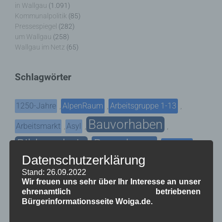
in Wallgau
(1.091)
Kommunalpolitik
(85)
Pressespiegel
(282)
um Wallgau
(258)
Wallgau im Netz
(65)
Schlagwörter
1250-Jahre
AlpenRaum
Arbeitsgruppe 1-13
,
,
,
Bauvorhaben
Arbeitsmarkt
Asyl
,
,
,
Bildergalerie
Brauchtum
Corona
,
,
,
Datenschutzerklärung
Dorferneuerung
Dorfleben
,
,
Stand: 26.09.2022
Dorfplatz
Wir freuen uns sehr über Ihr Interesse an unser
Fest
G7
Energiewende
,
,
,
,
ehrenamtlich betriebenen
Gewerbe
Bürgerinformationsseite Woiga.de.
Gesundheit
Haushalt
,
,
,
Infrastruktur