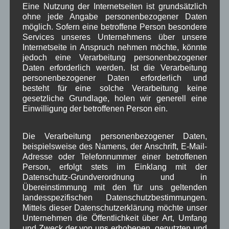
historische Bilder
Isarkies
,
,
,
Eine Nutzung der Internetseiten ist grundsätzlich
ohne jede Angabe personenbezogener Daten
Kirche
Kunsthandwerk
Landwirtschaft
,
,
,
möglich. Sofern eine betroffene Person besondere
Musik
Natur und Umwelt
Services unseres Unternehmens über unsere
Ochsenrennen
,
,
,
Internetseite in Anspruch nehmen möchte, könnte
Schule
Sport
Tourismus
Tagespflege
jedoch eine Verarbeitung personenbezogener
,
,
,
,
Daten erforderlich werden. Ist die Verarbeitung
Veranstaltung
Verkehr
personenbezogener Daten erforderlich und
TV
Umfrage
,
,
,
,
besteht für eine solche Verarbeitung keine
Verwaltung
Video
gesetzliche Grundlage, holen wir generell eine
,
,
Einwilligung der betroffenen Person ein.
Woiga.de
Vorstand Dorferneuerung
,
,
Zeitung
Die Verarbeitung personenbezogener Daten,
Zigarettensteig
,
beispielsweise des Namens, der Anschrift, E-Mail-
Adresse oder Telefonnummer einer betroffenen
Person, erfolgt stets im Einklang mit der
Bauernregel im August
Datenschutz-Grundverordnung und in
Übereinstimmung mit den für uns geltenden
landesspezifischen Datenschutzbestimmungen.
Weht im August der Wind aus Nord, ziehen die Schwalben
Mittels dieser Datenschutzerklärung möchte unser
noch lange nicht fort.
Unternehmen die Öffentlichkeit über Art, Umfang
und Zweck der von uns erhobenen, genutzten und