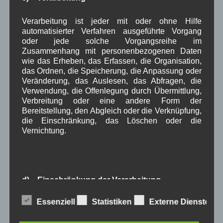
Mai 2022
(5)
April 2022
(8)
Verarbeitung ist jeder mit oder ohne Hilfe
März 2022
(6)
automatisierter Verfahren ausgeführte Vorgang
Februar 2022
(4)
oder jede solche Vorgangsreihe im
Januar 2022
(3)
Zusammenhang mit personenbezogenen Daten
Dezember 2021
(7)
wie das Erheben, das Erfassen, die Organisation,
November 2021
(9)
das Ordnen, die Speicherung, die Anpassung oder
Oktober 2021
(8)
Veränderung, das Auslesen, das Abfragen, die
September 2021
(8)
Verwendung, die Offenlegung durch Übermittlung,
August 2021
(4)
Verbreitung oder eine andere Form der
Juli 2021
(10)
Bereitstellung, den Abgleich oder die Verknüpfung,
Juni 2021
(9)
die Einschränkung, das Löschen oder die
Mai 2021
(5)
Vernichtung.
April 2021
(4)
März 2021
(3)
Februar 2021
(4)
Januar 2021
(9)
Dezember 2020
(7)
d) Einschränkung der Verarbeitung
November 2020
(7)
Oktober 2020
(7)
Essenziell
Statistiken
Externe Dienste
Einschränkung der Verarbeitung ist die Markierung
September 2020
(5)
gespeicherter personenbezogener Daten mit dem
August 2020
(8)
Ziel, ihre künftige Verarbeitung einzuschränken.