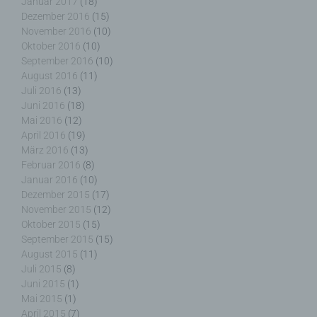
Januar 2017
(18)
Person, Behörde, Einrichtung oder andere Stelle,
Dezember 2016
(15)
die allein oder gemeinsam mit anderen über die
November 2016
(10)
Zwecke und Mittel der Verarbeitung von
Oktober 2016
(10)
personenbezogenen Daten entscheidet. Sind die
September 2016
(10)
Zwecke und Mittel dieser Verarbeitung durch das
August 2016
(11)
Unionsrecht oder das Recht der Mitgliedstaaten
Juli 2016
(13)
vorgegeben, so kann der Verantwortliche
Juni 2016
(18)
beziehungsweise können die bestimmten Kriterien
Mai 2016
(12)
seiner Benennung nach dem Unionsrecht oder
April 2016
(19)
dem Recht der Mitgliedstaaten vorgesehen
März 2016
(13)
werden.
Februar 2016
(8)
Januar 2016
(10)
Dezember 2015
(17)
November 2015
(12)
Oktober 2015
(15)
h) Auftragsverarbeiter
September 2015
(15)
August 2015
(11)
Auftragsverarbeiter ist eine natürliche oder
Juli 2015
(8)
juristische Person, Behörde, Einrichtung oder
Juni 2015
(1)
andere Stelle, die personenbezogene Daten im
Mai 2015
(1)
Auftrag des Verantwortlichen verarbeitet.
April 2015
(7)