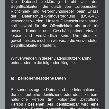
Die Datenschutzerklärung beruht auf den
November 2025
(5)
Begrifflichkeiten, die durch den Europäischen
Oktober 2025
(8)
Richtlinien- und Verordnungsgeber beim Erlass
September 2025
(5)
der Datenschutz-Grundverordnung (DS-GVO)
August 2025
(2)
verwendet wurden. Unsere Datenschutzerklärung
Juli 2025
(9)
soll sowohl für die Öffentlichkeit als auch für
Juni 2025
(7)
unsere Kunden und Geschäftspartner einfach
Mai 2025
(3)
lesbar und verständlich sein. Um dies zu
April 2025
(8)
gewährleisten, möchten wir vorab die verwendeten
März 2025
(5)
Begrifflichkeiten erläutern.
Februar 2025
(9)
Januar 2025
(8)
Wir verwenden in dieser Datenschutzerklärung
Dezember 2024
(7)
unter anderem die folgenden Begriffe:
November 2024
(14)
Oktober 2024
(10)
September 2024
(8)
a) personenbezogene Daten
August 2024
(2)
Juli 2024
(9)
Personenbezogene Daten sind alle Informationen,
Juni 2024
(4)
die sich auf eine identifizierte oder identifizierbare
Mai 2024
(4)
natürliche Person (im Folgenden „betroffene
April 2024
(5)
Person") beziehen. Als identifizierbar wird eine
März 2024
(4)
natürliche Person angesehen, die direkt oder