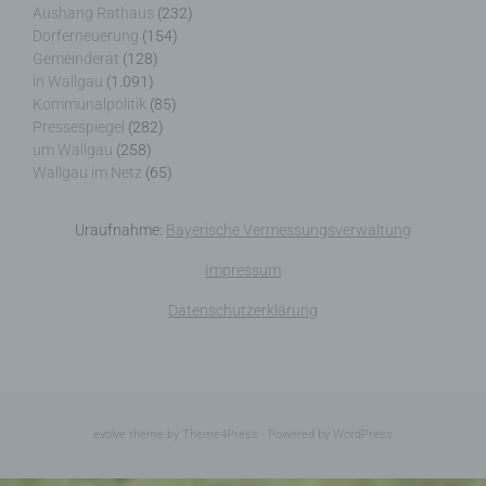
Aushang Rathaus
(232)
Dorferneuerung
(154)
Gemeinderat
(128)
in Wallgau
(1.091)
Kommunalpolitik
(85)
Name und Anschrift des für die Verarbeitung
Pressespiegel
(282)
Verantwortlichen
um Wallgau
(258)
Wallgau im Netz
(65)
Verantwortlicher im Sinne der Datenschutz-
Grundverordnung, sonstiger in den Mitgliedstaaten
Uraufnahme:
Bayerische Vermessungsverwaltung
der Europäischen Union geltenden
Datenschutzgesetze und anderer Bestimmungen
Impressum
mit datenschutzrechtlichem Charakter ist die:
Datenschutzerklärung
Nicht kommerzielle Homepage Woiga.de
Wolfgang Behling
Karwendelstraße 9
evolve
theme by Theme4Press - Powered by
WordPress
82499 Wallgau