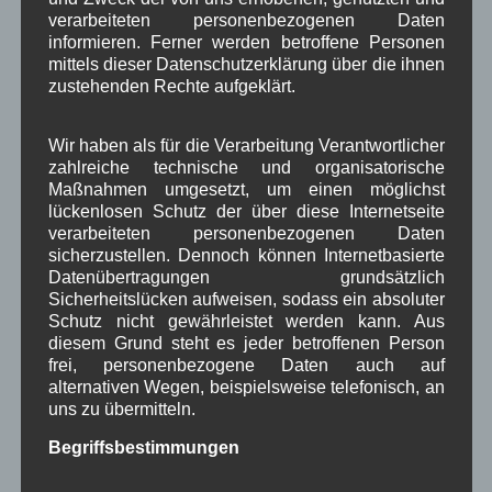
verarbeiteten personenbezogenen Daten
Neueste Kommentare
informieren. Ferner werden betroffene Personen
mittels dieser Datenschutzerklärung über die ihnen
zustehenden Rechte aufgeklärt.
WBE
bei
Über uns
Josef Otler, Verein fürr Geschichte
bei
Über uns
Wir haben als für die Verarbeitung Verantwortlicher
zahlreiche technische und organisatorische
Gerd Erfert
bei
Über uns
Maßnahmen umgesetzt, um einen möglichst
lückenlosen Schutz der über diese Internetseite
verarbeiteten personenbezogenen Daten
Beitragsarchiv
sicherzustellen. Dennoch können Internetbasierte
Datenübertragungen grundsätzlich
Sicherheitslücken aufweisen, sodass ein absoluter
August 2026
(2)
Schutz nicht gewährleistet werden kann. Aus
Juli 2026
(9)
diesem Grund steht es jeder betroffenen Person
Juni 2026
(4)
frei, personenbezogene Daten auch auf
Mai 2026
(11)
alternativen Wegen, beispielsweise telefonisch, an
April 2026
(8)
uns zu übermitteln.
März 2026
(9)
Februar 2026
(6)
Begriffsbestimmungen
Januar 2026
(8)
Dezember 2025
(14)