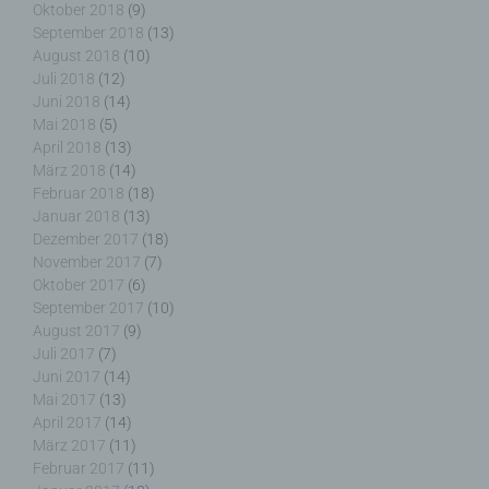
Oktober 2018
(9)
September 2018
(13)
Pseudonymisierung ist die Verarbeitung
August 2018
(10)
personenbezogener Daten in einer Weise, auf
Juli 2018
(12)
welche die personenbezogenen Daten ohne
Juni 2018
(14)
Hinzuziehung zusätzlicher Informationen nicht
Mai 2018
(5)
mehr einer spezifischen betroffenen Person
April 2018
(13)
zugeordnet werden können, sofern diese
März 2018
(14)
zusätzlichen Informationen gesondert aufbewahrt
Februar 2018
(18)
werden und technischen und organisatorischen
Januar 2018
(13)
Maßnahmen unterliegen, die gewährleisten, dass
Dezember 2017
(18)
die personenbezogenen Daten nicht einer
November 2017
(7)
identifizierten oder identifizierbaren natürlichen
Oktober 2017
(6)
Person zugewiesen werden.
September 2017
(10)
August 2017
(9)
Juli 2017
(7)
Juni 2017
(14)
g) Verantwortlicher oder für die Verarbeitung
Mai 2017
(13)
Verantwortlicher
April 2017
(14)
März 2017
(11)
Verantwortlicher oder für die Verarbeitung
Februar 2017
(11)
Verantwortlicher ist die natürliche oder juristische