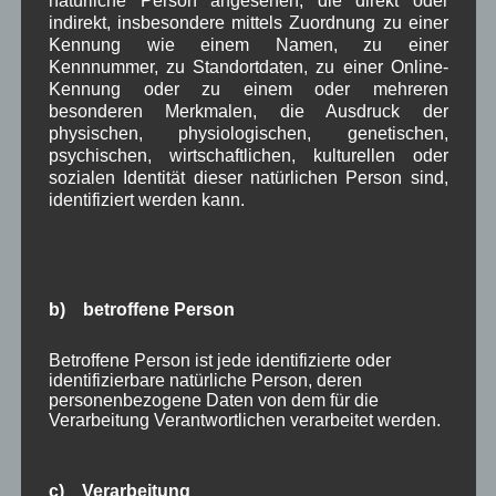
Februar 2024
(4)
indirekt, insbesondere mittels Zuordnung zu einer
Januar 2024
(5)
Kennung wie einem Namen, zu einer
Dezember 2023
(8)
Kennnummer, zu Standortdaten, zu einer Online-
November 2023
(5)
Kennung oder zu einem oder mehreren
Oktober 2023
(8)
besonderen Merkmalen, die Ausdruck der
September 2023
(8)
physischen, physiologischen, genetischen,
August 2023
(4)
psychischen, wirtschaftlichen, kulturellen oder
Juli 2023
(8)
sozialen Identität dieser natürlichen Person sind,
Juni 2023
(7)
identifiziert werden kann.
Mai 2023
(8)
April 2023
(10)
März 2023
(5)
Februar 2023
(3)
b) betroffene Person
Januar 2023
(8)
Dezember 2022
(7)
Betroffene Person ist jede identifizierte oder
November 2022
(8)
identifizierbare natürliche Person, deren
Oktober 2022
(8)
personenbezogene Daten von dem für die
September 2022
(2)
Verarbeitung Verantwortlichen verarbeitet werden.
August 2022
(6)
Juli 2022
(5)
Juni 2022
(4)
c) Verarbeitung