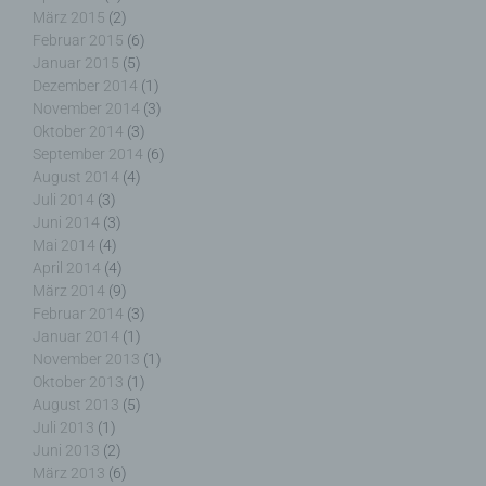
März 2015
(2)
Februar 2015
(6)
Januar 2015
(5)
i) Empfänger
Dezember 2014
(1)
November 2014
(3)
Oktober 2014
(3)
Empfänger ist eine natürliche oder juristische
September 2014
(6)
Person, Behörde, Einrichtung oder andere Stelle,
der personenbezogene Daten offengelegt werden,
August 2014
(4)
unabhängig davon, ob es sich bei ihr um einen
Juli 2014
(3)
Dritten handelt oder nicht. Behörden, die im
Juni 2014
(3)
Rahmen eines bestimmten Untersuchungsauftrags
Mai 2014
(4)
nach dem Unionsrecht oder dem Recht der
April 2014
(4)
Mitgliedstaaten möglicherweise
März 2014
(9)
personenbezogene Daten erhalten, gelten jedoch
Februar 2014
(3)
nicht als Empfänger.
Januar 2014
(1)
November 2013
(1)
Oktober 2013
(1)
August 2013
(5)
Juli 2013
(1)
j) Dritter
Juni 2013
(2)
März 2013
(6)