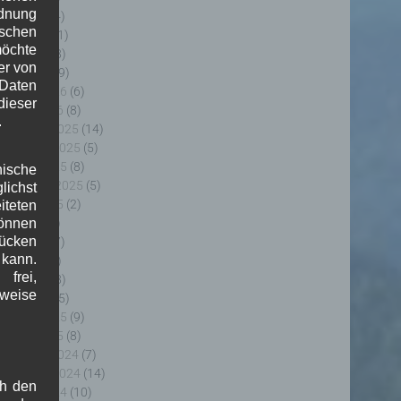
rdnung
uni 2026
(4)
ischen
ai 2026
(11)
möchte
pril 2026
(8)
er von
ärz 2026
(9)
 Daten
ebruar 2026
(6)
ieser
anuar 2026
(8)
.
ezember 2025
(14)
ovember 2025
(5)
ktober 2025
(8)
nische
eptember 2025
(5)
ichst
ugust 2025
(2)
teten
uli 2025
(9)
önnen
lücken
uni 2025
(7)
 kann.
ai 2025
(3)
frei,
pril 2025
(8)
sweise
ärz 2025
(5)
ebruar 2025
(9)
anuar 2025
(8)
ezember 2024
(7)
ovember 2024
(14)
ch den
ktober 2024
(10)