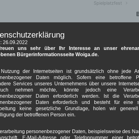
Spielplatzfest
D
enschutzerklärung
B
: 26.09.2022
Erforderliche Felder sind mit
*
markiert
freuen uns sehr über Ihr Interesse an unser ehrenam
ebenen Bürgerinformationsseite Woiga.de.
Nutzung der Internetseiten ist grundsätzlich ohne jede 
onenbezogener Daten möglich. Sofern eine betroffene P
dere Services unseres Unternehmens über unsere Internetse
J
ruch nehmen möchte, könnte jedoch eine Verarbe
nenbezogener Daten erforderlich werden. Ist die Verarb
G
onenbezogener Daten erforderlich und besteht für eine s
beitung keine gesetzliche Grundlage, holen wir generel
B
lligung der betroffenen Person ein.
erarbeitung personenbezogener Daten, beispielsweise des N
A
nschrift, E-Mail-Adresse oder Telefonnummer einer betro
J