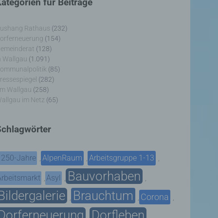
ategorien für Beiträge
ushang Rathaus
(232)
orferneuerung
(154)
emeinderat
(128)
n Wallgau
(1.091)
ommunalpolitik
(85)
ressespiegel
(282)
m Wallgau
(258)
allgau im Netz
(65)
Schlagwörter
1250-Jahre
AlpenRaum
Arbeitsgruppe 1-13
,
,
,
Bauvorhaben
Arbeitsmarkt
Asyl
,
,
,
Bildergalerie
Brauchtum
Corona
,
,
,
Dorferneuerung
Dorfleben
,
,