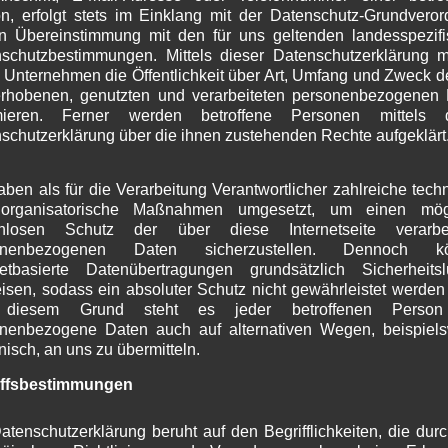
n, erfolgt stets im Einklang mit der Datenschutz-Grundvero
J
n Übereinstimmung mit den für uns geltenden landesspezif
M
schutzbestimmungen. Mittels dieser Datenschutzerklärung 
A
 Unternehmen die Öffentlichkeit über Art, Umfang und Zweck d
M
rhobenen, genutzten und verarbeiteten personenbezogenen
F
rmieren. Ferner werden betroffene Personen mittels d
J
schutzerklärung über die ihnen zustehenden Rechte aufgeklärt
D
N
O
aben als für die Verarbeitung Verantwortlicher zahlreiche tech
S
organisatorische Maßnahmen umgesetzt, um einen mögl
 in diesem Browser für meinen nächsten Kommentar
A
enlosen Schutz der über diese Internetseite verarbei
J
onenbezogenen Daten sicherzustellen. Dennoch k
netbasierte Datenübertragungen grundsätzlich Sicherheits
J
isen, sodass ein absoluter Schutz nicht gewährleistet werden
M
diesem Grund steht es jeder betroffenen Person 
A
nenbezogene Daten auch auf alternativen Wegen, beispiel
M
onisch, an uns zu übermitteln.
F
J
iffsbestimmungen
D
N
atenschutzerklärung beruht auf den Begrifflichkeiten, die dur
O