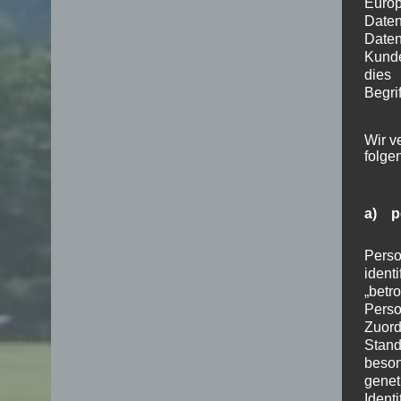
Euro
Date
Daten
Kunde
dies
Begrif
Wir v
folge
a) p
Perso
ident
„betr
Pers
Zuord
Stand
beson
genet
Identi