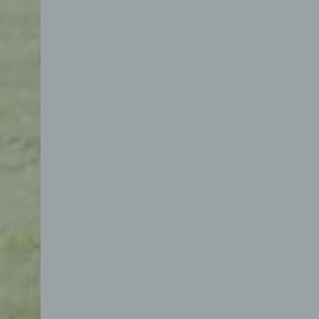
d) E
Eins
pers
einzu
e) Pr
Profi
Daten
werde
Pers
Arbei
Inter
diese