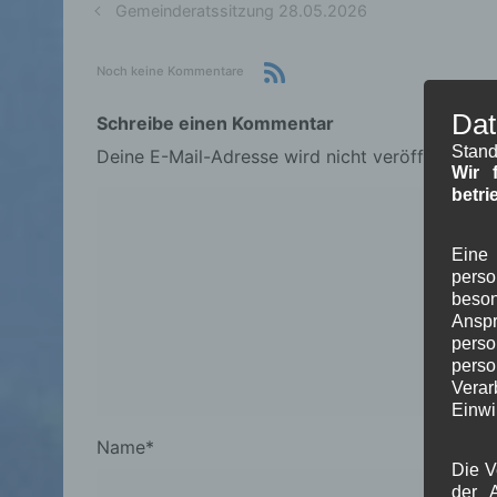
Gemeinderatssitzung 28.05.2026
Noch keine Kommentare
Dat
Schreibe einen Kommentar
Stand
Deine E-Mail-Adresse wird nicht veröffentlicht.
Wir 
betri
Eine 
pers
beson
Ansp
perso
pers
Verar
Einwi
Name
*
Die V
der A