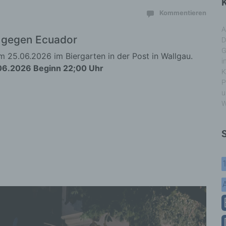
K
Kommentieren
A
 gegen Ecuador
D
G
m 25.06.2026 im Biergarten in der Post in Wallgau.
i
06.2026 Beginn 22;00 Uhr
K
P
u
W