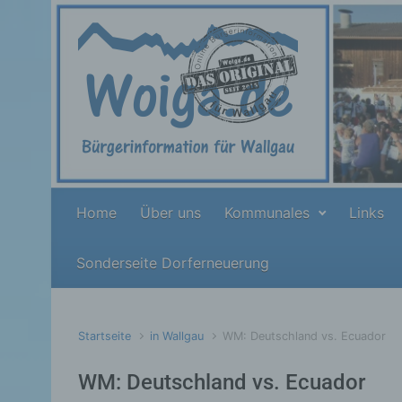
Zum Hauptinhalt springen
Home
Über uns
Kommunales
Links
Sonderseite Dorferneuerung
Startseite
in Wallgau
WM: Deutschland vs. Ecuador
WM: Deutschland vs. Ecuador