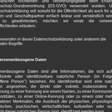
päischen Richtlinien- und Verordnungsgeber beim Erlas
S
nschutz-Grundverordnung (DS-GVO) verwendet wurden. U
A
schutzerklärung soll sowohl für die Öffentlichkeit als auch für 
J
n und Geschäftspartner einfach lesbar und verständlich se
J
 zu gewährleisten, möchten wir vorab die verwen
M
flichkeiten erläutern.
A
M
erwenden in dieser Datenschutzerklärung unter anderem die
F
nden Begriffe:
J
D
N
ersonenbezogene Daten
O
S
A
nenbezogene Daten sind alle Informationen, die sich au
J
ifizierte oder identifizierbare natürliche Person (im Fol
offene Person") beziehen. Als identifizierbar wird eine natü
J
on angesehen, die direkt oder indirekt, insbesondere mi
M
nung zu einer Kennung wie einem Namen, zu einer Kennnumm
A
ortdaten, zu einer Online-Kennung oder zu einem oder me
M
deren Merkmalen, die Ausdruck der physischen, physiologi
F
ischen, psychischen, wirtschaftlichen, kulturellen oder so
J
tät dieser natürlichen Person sind, identifiziert werden kann.