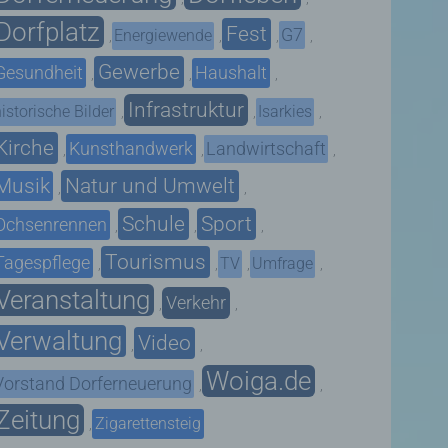
Dorfplatz
Fest
G7
Energiewende
,
,
,
,
Gewerbe
Gesundheit
Haushalt
,
,
,
Infrastruktur
istorische Bilder
Isarkies
,
,
,
Kirche
Kunsthandwerk
Landwirtschaft
,
,
,
Musik
Natur und Umwelt
,
,
Schule
Sport
Ochsenrennen
,
,
,
Tourismus
Tagespflege
TV
Umfrage
,
,
,
,
Veranstaltung
Verkehr
,
,
Verwaltung
Video
,
,
Woiga.de
Vorstand Dorferneuerung
,
,
Zeitung
Zigarettensteig
,