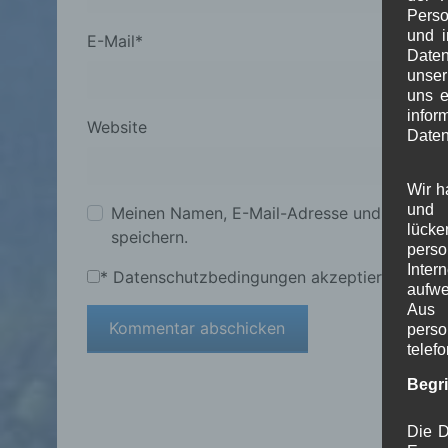
Perso
und i
E-Mail
*
Daten
unser
uns e
info
Website
Daten
Wir h
und 
Meinen Namen, E-Mail-Adresse und Website
lück
speichern.
pers
Inter
*
Datenschutzbedingungen akzeptieren
aufwe
Aus 
perso
telef
Begr
Die D