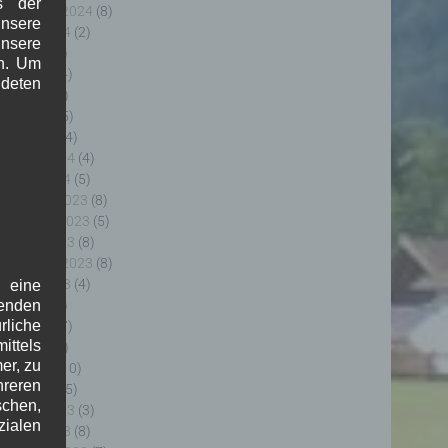
s der
eptember 2024
(8)
nsere
ugust 2024
(2)
unsere
uli 2024
(9)
in. Um
uni 2024
(4)
deten
ai 2024
(4)
pril 2024
(5)
ärz 2024
(4)
ebruar 2024
(4)
anuar 2024
(5)
ezember 2023
(8)
ovember 2023
(5)
ktober 2023
(8)
eptember 2023
(8)
ugust 2023
(4)
f eine
uli 2023
(8)
genden
rliche
uni 2023
(7)
ttels
ai 2023
(8)
er, zu
pril 2023
(10)
hreren
ärz 2023
(5)
schen,
ebruar 2023
(3)
zialen
anuar 2023
(8)