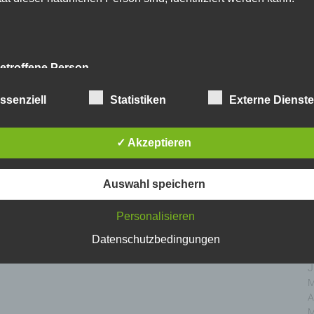
D
N
O
S
A
etroffene Person
J
J
fene Person ist jede identifizierte oder identifizierbare natürlich
ssenziell
Statistiken
Externe Dienst
M
n, deren personenbezogene Daten von dem für die Verarbeitu
A
twortlichen verarbeitet werden.
M
✓ Akzeptieren
F
J
erarbeitung
D
Auswahl speichern
N
beitung ist jeder mit oder ohne Hilfe automatisierter Ver
O
Personalisieren
führte Vorgang oder jede solche Vorgangsreihe im Zusamm
S
personenbezogenen Daten wie das Erheben, das Erfassen
A
Datenschutzbedingungen
nisation, das Ordnen, die Speicherung, die Anpassung
J
nderung, das Auslesen, das Abfragen, die Verwendung
J
legung durch Übermittlung, Verbreitung oder eine andere Fo
M
tstellung, den Abgleich oder die Verknüpfung, die Einschränkun
A
en oder die Vernichtung.
M