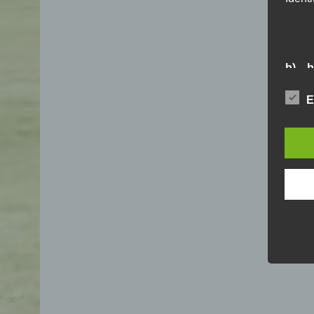
b) b
Betrof
E
Perso
Veran
c) V
Verar
ausge
mit 
Orga
Verä
Offen
Berei
Lösch