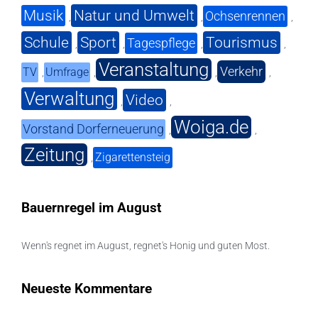
Musik
Natur und Umwelt
Ochsenrennen
,
,
,
Schule
Sport
Tourismus
Tagespflege
,
,
,
,
Veranstaltung
Verkehr
TV
Umfrage
,
,
,
,
Verwaltung
Video
,
,
Woiga.de
Vorstand Dorferneuerung
,
,
Zeitung
Zigarettensteig
,
Bauernregel im August
Wenn's regnet im August, regnet's Honig und guten Most.
Neueste Kommentare