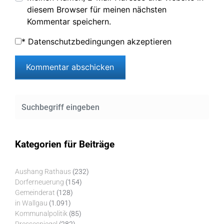
diesem Browser für meinen nächsten
Kommentar speichern.
*
Datenschutzbedingungen akzeptieren
Kategorien für Beiträge
Aushang Rathaus
(232)
Dorferneuerung
(154)
Gemeinderat
(128)
in Wallgau
(1.091)
Kommunalpolitik
(85)