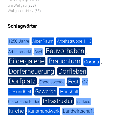
Pressespiegel
(282)
um Wallgau
(258)
Wallgau im Netz
(65)
Schlagwörter
1250-Jahre
AlpenRaum
Arbeitsgruppe 1-13
,
,
,
Bauvorhaben
Arbeitsmarkt
Asyl
,
,
,
Bildergalerie
Brauchtum
Corona
,
,
,
Dorferneuerung
Dorfleben
,
,
Dorfplatz
Fest
G7
Energiewende
,
,
,
,
Gewerbe
Gesundheit
Haushalt
,
,
,
Infrastruktur
historische Bilder
Isarkies
,
,
,
Kirche
Kunsthandwerk
Landwirtschaft
,
,
,