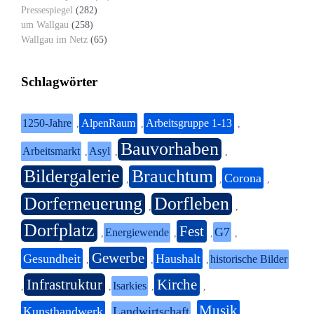
Pressespiegel
(282)
um Wallgau
(258)
Wallgau im Netz
(65)
Schlagwörter
1250-Jahre
AlpenRaum
Arbeitsgruppe 1-13
,
,
,
Bauvorhaben
Arbeitsmarkt
Asyl
,
,
,
Bildergalerie
Brauchtum
Corona
,
,
,
Dorferneuerung
Dorfleben
,
,
Dorfplatz
Fest
G7
Energiewende
,
,
,
,
Gewerbe
Gesundheit
Haushalt
historische Bilder
,
,
,
Infrastruktur
Kirche
Isarkies
,
,
,
,
Musik
Kunsthandwerk
Landwirtschaft
,
,
,