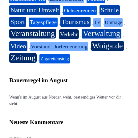
Natur und Umwelt
Schule
Ochsenrennen
,
,
,
Sport
Tourismus
Tagespflege
TV
Umfrage
,
,
,
,
,
Veranstaltung
Verwaltung
Verkehr
,
,
,
Woiga.de
Video
Vorstand Dorferneuerung
,
,
,
Zeitung
Zigarettensteig
,
Bauernregel im August
Wenn's im August aus Norden weht, bestaendiges Wetter vor dir
steht.
Neueste Kommentare