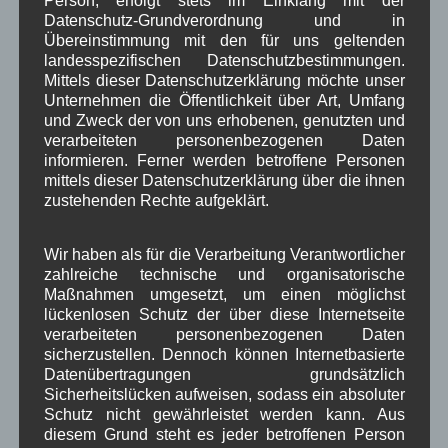
Schule
Sport
Tourismus
Tagespflege
,
,
,
,
Datenschutz-Grundverordnung und in
Übereinstimmung mit den für uns geltenden
Veranstaltung
Verkehr
TV
Umfrage
,
,
,
,
landesspezifischen Datenschutzbestimmungen.
Mittels dieser Datenschutzerklärung möchte unser
Verwaltung
Video
,
,
Unternehmen die Öffentlichkeit über Art, Umfang
und Zweck der von uns erhobenen, genutzten und
Woiga.de
Vorstand Dorferneuerung
,
,
verarbeiteten personenbezogenen Daten
informieren. Ferner werden betroffene Personen
Zeitung
Zigarettensteig
,
mittels dieser Datenschutzerklärung über die ihnen
zustehenden Rechte aufgeklärt.
Bauernregel im August
Wir haben als für die Verarbeitung Verantwortlicher
zahlreiche technische und organisatorische
Maßnahmen umgesetzt, um einen möglichst
Wenn die Stoerche im August schon reisen, kommt ein Winter
lückenlosen Schutz der über diese Internetseite
von Eisen.
verarbeiteten personenbezogenen Daten
sicherzustellen. Dennoch können Internetbasierte
Datenübertragungen grundsätzlich
Neueste Kommentare
Sicherheitslücken aufweisen, sodass ein absoluter
Schutz nicht gewährleistet werden kann. Aus
diesem Grund steht es jeder betroffenen Person
WBE
bei
Über uns