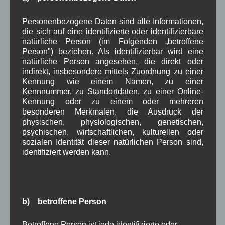
Juli 2025
(9)
Juni 2025
(7)
Personenbezogene Daten sind alle Informationen,
Mai 2025
(3)
die sich auf eine identifizierte oder identifizierbare
April 2025
(8)
natürliche Person (im Folgenden „betroffene
März 2025
(5)
Person") beziehen. Als identifizierbar wird eine
Februar 2025
(9)
natürliche Person angesehen, die direkt oder
Januar 2025
(8)
indirekt, insbesondere mittels Zuordnung zu einer
Dezember 2024
(7)
Kennung wie einem Namen, zu einer
November 2024
(14)
Kennnummer, zu Standortdaten, zu einer Online-
Oktober 2024
(10)
Kennung oder zu einem oder mehreren
September 2024
(8)
besonderen Merkmalen, die Ausdruck der
August 2024
(2)
physischen, physiologischen, genetischen,
Juli 2024
(9)
psychischen, wirtschaftlichen, kulturellen oder
Juni 2024
(4)
sozialen Identität dieser natürlichen Person sind,
Mai 2024
(4)
identifiziert werden kann.
April 2024
(5)
März 2024
(4)
Februar 2024
(4)
Januar 2024
(5)
Dezember 2023
(8)
b) betroffene Person
November 2023
(5)
Oktober 2023
(8)
Betroffene Person ist jede identifizierte oder