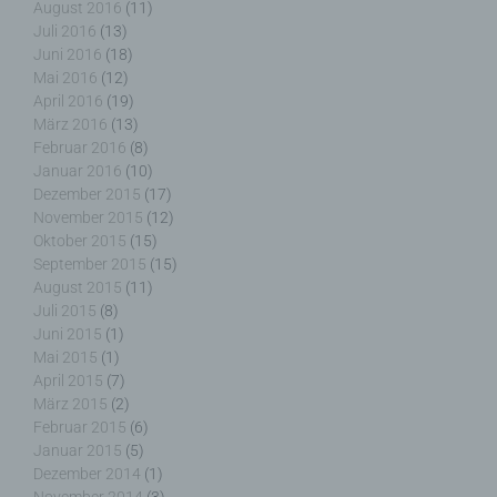
August 2016
(11)
Juli 2016
(13)
Auftragsverarbeiter ist eine natürliche oder
Juni 2016
(18)
juristische Person, Behörde, Einrichtung oder
Mai 2016
(12)
andere Stelle, die personenbezogene Daten im
April 2016
(19)
Auftrag des Verantwortlichen verarbeitet.
März 2016
(13)
Februar 2016
(8)
Januar 2016
(10)
Dezember 2015
(17)
November 2015
(12)
i) Empfänger
Oktober 2015
(15)
September 2015
(15)
Empfänger ist eine natürliche oder juristische
August 2015
(11)
Person, Behörde, Einrichtung oder andere Stelle,
Juli 2015
(8)
der personenbezogene Daten offengelegt werden,
Juni 2015
(1)
unabhängig davon, ob es sich bei ihr um einen
Mai 2015
(1)
Dritten handelt oder nicht. Behörden, die im
April 2015
(7)
Rahmen eines bestimmten Untersuchungsauftrags
März 2015
(2)
nach dem Unionsrecht oder dem Recht der
Mitgliedstaaten möglicherweise
Februar 2015
(6)
personenbezogene Daten erhalten, gelten jedoch
Januar 2015
(5)
nicht als Empfänger.
Dezember 2014
(1)