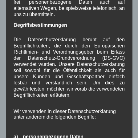
frei, personenbezogene Daten auch auf
Josef Otler, Verein fürr Geschichte
bei
Über uns
alternativen Wegen, beispielsweise telefonisch, an
uns zu übermitteln.
Gerd Erfert
bei
Über uns
Begriffsbestimmungen
Beitragsarchiv
Die Datenschutzerklärung beruht auf den
Begrifflichkeiten, die durch den Europäischen
Richtlinien- und Verordnungsgeber beim Erlass
August 2026
(3)
der Datenschutz-Grundverordnung (DS-GVO)
Juli 2026
(9)
verwendet wurden. Unsere Datenschutzerklärung
Juni 2026
(4)
soll sowohl für die Öffentlichkeit als auch für
Mai 2026
(11)
unsere Kunden und Geschäftspartner einfach
April 2026
(8)
lesbar und verständlich sein. Um dies zu
März 2026
(9)
gewährleisten, möchten wir vorab die verwendeten
Februar 2026
(6)
Begrifflichkeiten erläutern.
Januar 2026
(8)
Dezember 2025
(14)
Wir verwenden in dieser Datenschutzerklärung
November 2025
(5)
unter anderem die folgenden Begriffe:
Oktober 2025
(8)
September 2025
(5)
August 2025
(2)
a) personenbezogene Daten