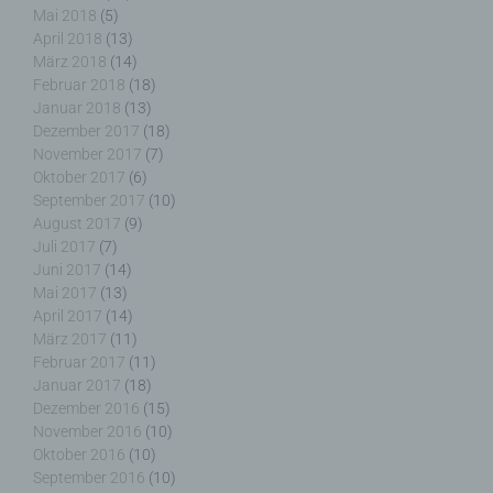
Mai 2018
(5)
April 2018
(13)
g) Verantwortlicher oder für die Verarbeitung
Verantwortlicher
März 2018
(14)
Februar 2018
(18)
Januar 2018
(13)
Verantwortlicher oder für die Verarbeitung
Dezember 2017
(18)
Verantwortlicher ist die natürliche oder juristische
November 2017
(7)
Person, Behörde, Einrichtung oder andere Stelle,
die allein oder gemeinsam mit anderen über die
Oktober 2017
(6)
Zwecke und Mittel der Verarbeitung von
September 2017
(10)
personenbezogenen Daten entscheidet. Sind die
August 2017
(9)
Zwecke und Mittel dieser Verarbeitung durch das
Juli 2017
(7)
Unionsrecht oder das Recht der Mitgliedstaaten
Juni 2017
(14)
vorgegeben, so kann der Verantwortliche
Mai 2017
(13)
beziehungsweise können die bestimmten Kriterien
April 2017
(14)
seiner Benennung nach dem Unionsrecht oder
März 2017
(11)
dem Recht der Mitgliedstaaten vorgesehen
Februar 2017
(11)
werden.
Januar 2017
(18)
Dezember 2016
(15)
November 2016
(10)
Oktober 2016
(10)
September 2016
(10)
h) Auftragsverarbeiter