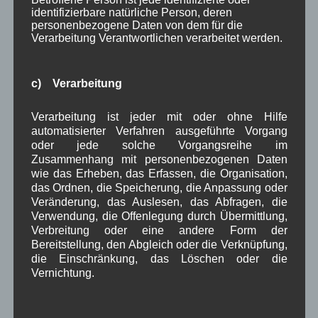
September 2023
(8)
identifizierbare natürliche Person, deren
personenbezogene Daten von dem für die
August 2023
(4)
Verarbeitung Verantwortlichen verarbeitet werden.
Juli 2023
(8)
Juni 2023
(7)
Mai 2023
(8)
c) Verarbeitung
April 2023
(10)
März 2023
(5)
Februar 2023
(3)
Verarbeitung ist jeder mit oder ohne Hilfe
Januar 2023
(8)
automatisierter Verfahren ausgeführte Vorgang
oder jede solche Vorgangsreihe im
Dezember 2022
(7)
Zusammenhang mit personenbezogenen Daten
November 2022
(8)
wie das Erheben, das Erfassen, die Organisation,
Oktober 2022
(8)
das Ordnen, die Speicherung, die Anpassung oder
September 2022
(2)
Veränderung, das Auslesen, das Abfragen, die
August 2022
(6)
Verwendung, die Offenlegung durch Übermittlung,
Juli 2022
(5)
Verbreitung oder eine andere Form der
Juni 2022
(4)
Bereitstellung, den Abgleich oder die Verknüpfung,
Mai 2022
(5)
die Einschränkung, das Löschen oder die
April 2022
(8)
Vernichtung.
März 2022
(6)
Februar 2022
(4)
Januar 2022
(3)