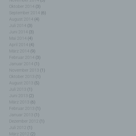
November 2014
(3)
Oktober 2014
(3)
September 2014
(6)
August 2014
(4)
j) Dritter
Juli 2014
(3)
Juni 2014
(3)
Dritter ist eine natürliche oder juristische Person,
Mai 2014
(4)
Behörde, Einrichtung oder andere Stelle außer der
April 2014
(4)
betroffenen Person, dem Verantwortlichen, dem
März 2014
(9)
Auftragsverarbeiter und den Personen, die unter
Februar 2014
(3)
der unmittelbaren Verantwortung des
Januar 2014
(1)
Verantwortlichen oder des Auftragsverarbeiters
November 2013
(1)
befugt sind, die personenbezogenen Daten zu
Oktober 2013
(1)
verarbeiten.
August 2013
(5)
Juli 2013
(1)
Juni 2013
(2)
März 2013
(6)
Februar 2013
(1)
k) Einwilligung
Januar 2013
(1)
Dezember 2012
(1)
Einwilligung ist jede von der betroffenen Person
Juli 2012
(1)
freiwillig für den bestimmten Fall in informierter
März 2012
(2)