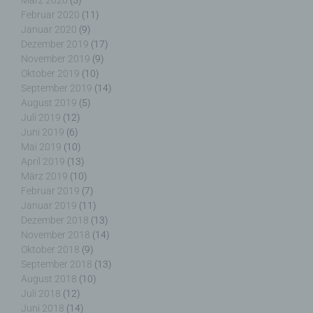
März 2020
(5)
analysieren oder vorherzusagen.
Februar 2020
(11)
Januar 2020
(9)
Dezember 2019
(17)
November 2019
(9)
Oktober 2019
(10)
f) Pseudonymisierung
September 2019
(14)
August 2019
(5)
Pseudonymisierung ist die Verarbeitung
Juli 2019
(12)
personenbezogener Daten in einer Weise, auf
Juni 2019
(6)
welche die personenbezogenen Daten ohne
Mai 2019
(10)
Hinzuziehung zusätzlicher Informationen nicht
April 2019
(13)
mehr einer spezifischen betroffenen Person
März 2019
(10)
zugeordnet werden können, sofern diese
Februar 2019
(7)
zusätzlichen Informationen gesondert aufbewahrt
Januar 2019
(11)
werden und technischen und organisatorischen
Dezember 2018
(13)
Maßnahmen unterliegen, die gewährleisten, dass
November 2018
(14)
die personenbezogenen Daten nicht einer
Oktober 2018
(9)
identifizierten oder identifizierbaren natürlichen
September 2018
(13)
Person zugewiesen werden.
August 2018
(10)
Juli 2018
(12)
Juni 2018
(14)