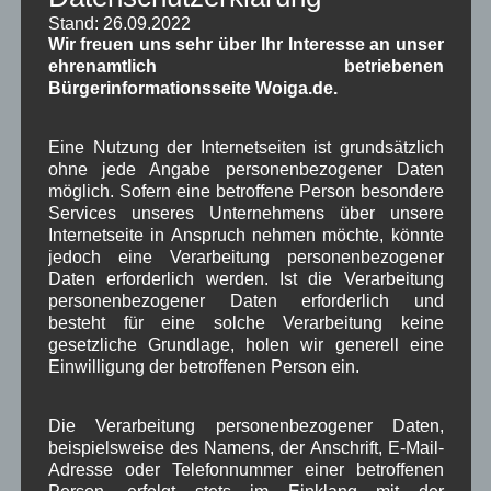
Stand: 26.09.2022
Wir freuen uns sehr über Ihr Interesse an unser
Schlagwörter
ehrenamtlich betriebenen
Bürgerinformationsseite Woiga.de.
1250-Jahre
AlpenRaum
Arbeitsgruppe 1-13
,
,
,
Eine Nutzung der Internetseiten ist grundsätzlich
Bauvorhaben
ohne jede Angabe personenbezogener Daten
Arbeitsmarkt
Asyl
,
,
,
möglich. Sofern eine betroffene Person besondere
Bildergalerie
Brauchtum
Corona
Services unseres Unternehmens über unsere
,
,
,
Internetseite in Anspruch nehmen möchte, könnte
Dorferneuerung
Dorfleben
jedoch eine Verarbeitung personenbezogener
,
,
Daten erforderlich werden. Ist die Verarbeitung
Dorfplatz
Fest
G7
Energiewende
personenbezogener Daten erforderlich und
,
,
,
,
besteht für eine solche Verarbeitung keine
Gewerbe
Gesundheit
Haushalt
,
,
,
gesetzliche Grundlage, holen wir generell eine
Einwilligung der betroffenen Person ein.
Infrastruktur
historische Bilder
Isarkies
,
,
,
Kirche
Kunsthandwerk
Landwirtschaft
Die Verarbeitung personenbezogener Daten,
,
,
,
beispielsweise des Namens, der Anschrift, E-Mail-
Musik
Natur und Umwelt
Ochsenrennen
,
,
,
Adresse oder Telefonnummer einer betroffenen
Person, erfolgt stets im Einklang mit der