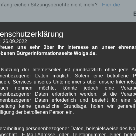
umfangreichen Sitzungsberichte nicht mehr?
Hier die
W
enschutzerklärung
K
: 26.09.2022
freuen uns sehr über Ihr Interesse an unser ehrenam
ebenen Bürgerinformationsseite Woiga.de.
Fotowettbewerb der Alpenwelt Karwendel
Nutzung der Internetseiten ist grundsätzlich ohne jede 
onenbezogener Daten möglich. Sofern eine betroffene P
dere Services unseres Unternehmens über unsere Internetse
J
ruch nehmen möchte, könnte jedoch eine Verarbe
nenbezogener Daten erforderlich werden. Ist die Verarb
G
Erforderliche Felder sind mit
*
markiert
onenbezogener Daten erforderlich und besteht für eine s
beitung keine gesetzliche Grundlage, holen wir generel
B
lligung der betroffenen Person ein.
erarbeitung personenbezogener Daten, beispielsweise des N
A
nschrift, E-Mail-Adresse oder Telefonnummer einer betro
J