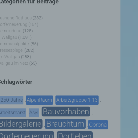
ategorien für Beiträge
ushang Rathaus
(232)
orferneuerung
(154)
emeinderat
(128)
n Wallgau
(1.091)
ommunalpolitik
(85)
ressespiegel
(282)
m Wallgau
(258)
allgau im Netz
(65)
Schlagwörter
1250-Jahre
AlpenRaum
Arbeitsgruppe 1-13
,
,
,
Bauvorhaben
Arbeitsmarkt
Asyl
,
,
,
Bildergalerie
Brauchtum
Corona
,
,
,
Dorferneuerung
Dorfleben
,
,