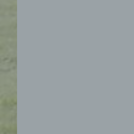
d) E
Eins
pers
einzu
e) Pr
Profi
Daten
werde
Pers
Arbei
Inter
diese