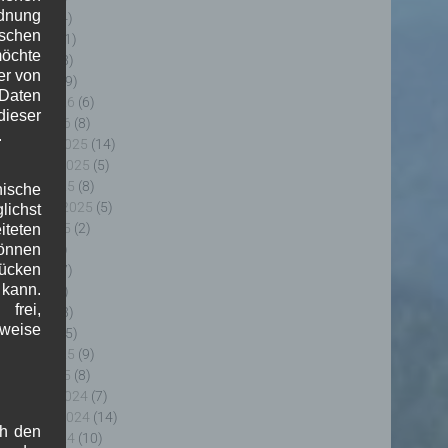
rdnung
uni 2026
(4)
ischen
ai 2026
(11)
möchte
pril 2026
(8)
er von
ärz 2026
(9)
 Daten
ebruar 2026
(6)
ieser
anuar 2026
(8)
.
ezember 2025
(14)
ovember 2025
(5)
ktober 2025
(8)
nische
eptember 2025
(5)
ichst
ugust 2025
(2)
teten
uli 2025
(9)
önnen
lücken
uni 2025
(7)
 kann.
ai 2025
(3)
frei,
pril 2025
(8)
sweise
ärz 2025
(5)
ebruar 2025
(9)
anuar 2025
(8)
ezember 2024
(7)
ovember 2024
(14)
ch den
ktober 2024
(10)