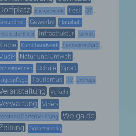
Dorfplatz
Fest
G7
Energiewende
,
,
,
,
Gewerbe
Gesundheit
Haushalt
,
,
,
Infrastruktur
istorische Bilder
Isarkies
,
,
,
Kirche
Kunsthandwerk
Landwirtschaft
,
,
,
Musik
Natur und Umwelt
,
,
Schule
Sport
Ochsenrennen
,
,
,
Tourismus
Tagespflege
TV
Umfrage
,
,
,
,
Veranstaltung
Verkehr
,
,
Verwaltung
Video
,
,
Woiga.de
Vorstand Dorferneuerung
,
,
Zeitung
Zigarettensteig
,