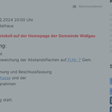
K
Kommentieren
A
2.2024 20:00 Uhr
D
G
Rathaus
i
rotokoll auf der Homepage der Gemeinde Wallgau
K
P
ng:
u
W
ht
Abweichung der Abstandsflachen auf
FI.Nr. 7
Gem.
lanung und Beschlussfassung
 Kasse
und der
ngnahmen
 statt.