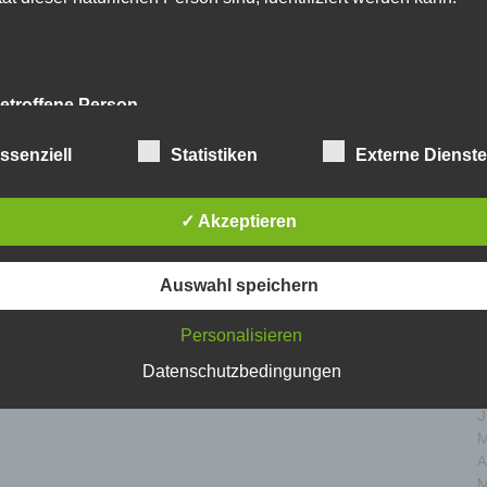
D
N
O
S
A
etroffene Person
J
J
fene Person ist jede identifizierte oder identifizierbare natürlich
ssenziell
Statistiken
Externe Dienst
M
n, deren personenbezogene Daten von dem für die Verarbeitu
A
twortlichen verarbeitet werden.
M
✓ Akzeptieren
F
J
erarbeitung
D
Auswahl speichern
N
beitung ist jeder mit oder ohne Hilfe automatisierter Ver
O
Personalisieren
führte Vorgang oder jede solche Vorgangsreihe im Zusamm
S
personenbezogenen Daten wie das Erheben, das Erfassen
A
Datenschutzbedingungen
nisation, das Ordnen, die Speicherung, die Anpassung
J
nderung, das Auslesen, das Abfragen, die Verwendung
J
legung durch Übermittlung, Verbreitung oder eine andere Fo
M
tstellung, den Abgleich oder die Verknüpfung, die Einschränkun
A
en oder die Vernichtung.
M