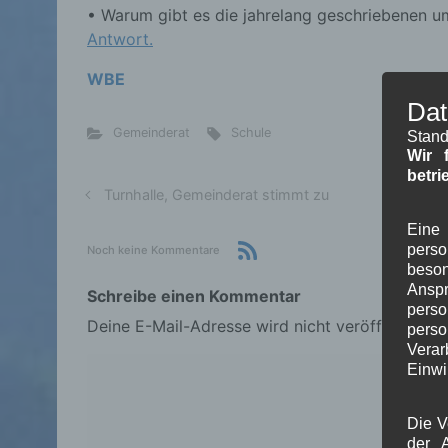
• Warum gibt es die jahrelang geschriebenen 
Antwort.
WBE
Dat
Gemeinderat
Schule
Stand
Wir 
betri
Turnhalle, Gemeinderat stimmt zu
Eine 
pers
Noch keine Kommentare
beson
Ansp
Schreibe einen Kommentar
perso
Deine E-Mail-Adresse wird nicht veröffentlicht.
pers
Verar
Einwi
Die V
der A