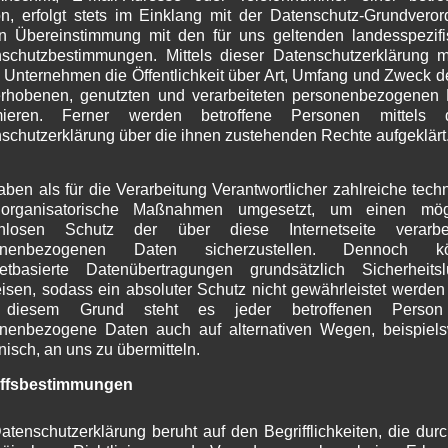
n, erfolgt stets im Einklang mit der Datenschutz-Grundvero
J
n Übereinstimmung mit den für uns geltenden landesspezif
M
schutzbestimmungen. Mittels dieser Datenschutzerklärung 
A
 Unternehmen die Öffentlichkeit über Art, Umfang und Zweck d
M
rhobenen, genutzten und verarbeiteten personenbezogenen
F
rmieren. Ferner werden betroffene Personen mittels d
J
schutzerklärung über die ihnen zustehenden Rechte aufgeklärt
D
N
O
aben als für die Verarbeitung Verantwortlicher zahlreiche tech
S
organisatorische Maßnahmen umgesetzt, um einen mögl
A
enlosen Schutz der über diese Internetseite verarbei
J
onenbezogenen Daten sicherzustellen. Dennoch k
netbasierte Datenübertragungen grundsätzlich Sicherheits
J
isen, sodass ein absoluter Schutz nicht gewährleistet werden
M
diesem Grund steht es jeder betroffenen Person 
A
nenbezogene Daten auch auf alternativen Wegen, beispiel
M
onisch, an uns zu übermitteln.
F
J
iffsbestimmungen
D
 in diesem Browser für meinen nächsten Kommentar
N
atenschutzerklärung beruht auf den Begrifflichkeiten, die dur
O