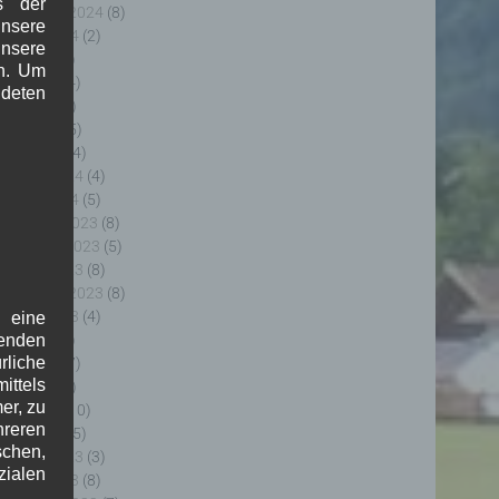
s der
eptember 2024
(8)
nsere
ugust 2024
(2)
unsere
uli 2024
(9)
in. Um
uni 2024
(4)
deten
ai 2024
(4)
pril 2024
(5)
ärz 2024
(4)
ebruar 2024
(4)
anuar 2024
(5)
ezember 2023
(8)
ovember 2023
(5)
ktober 2023
(8)
eptember 2023
(8)
ugust 2023
(4)
f eine
uli 2023
(8)
genden
rliche
uni 2023
(7)
ttels
ai 2023
(8)
er, zu
pril 2023
(10)
hreren
ärz 2023
(5)
schen,
ebruar 2023
(3)
zialen
anuar 2023
(8)