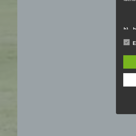
b) b
Betrof
E
Perso
Veran
c) V
Verar
ausge
mit 
Orga
Verä
Offen
Berei
Lösch