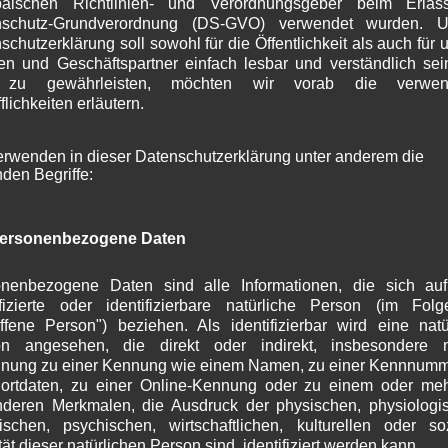
päischen Richtlinien- und Verordnungsgeber beim Erlas
S
nschutz-Grundverordnung (DS-GVO) verwendet wurden. U
A
schutzerklärung soll sowohl für die Öffentlichkeit als auch für 
J
n und Geschäftspartner einfach lesbar und verständlich se
J
 zu gewährleisten, möchten wir vorab die verwen
M
flichkeiten erläutern.
A
M
erwenden in dieser Datenschutzerklärung unter anderem die
F
nden Begriffe:
J
D
N
ersonenbezogene Daten
O
S
A
nenbezogene Daten sind alle Informationen, die sich au
J
ifizierte oder identifizierbare natürliche Person (im Fol
offene Person") beziehen. Als identifizierbar wird eine natü
J
on angesehen, die direkt oder indirekt, insbesondere mi
M
nung zu einer Kennung wie einem Namen, zu einer Kennnumm
A
ortdaten, zu einer Online-Kennung oder zu einem oder me
M
deren Merkmalen, die Ausdruck der physischen, physiologi
F
ischen, psychischen, wirtschaftlichen, kulturellen oder so
J
tät dieser natürlichen Person sind, identifiziert werden kann.