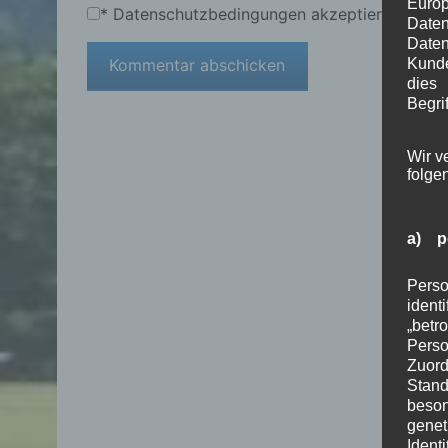
Euro
*
Datenschutzbedingungen akzeptieren
Date
Daten
Kunde
dies
Begrif
Wir v
folge
a) p
Perso
ident
„betr
Pers
Zuord
Stand
beson
genet
Identi