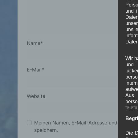
Perso
und i
Daten
unser
uns e
info
Daten
Name
*
Wir h
und 
E-Mail
*
lück
pers
Inter
aufwe
Aus 
Website
perso
telef
Begr
Meinen Namen, E-Mail-Adresse und Website
speichern.
Die D