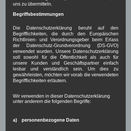
uns zu übermitteln.
Beitragsarchiv
Begriffsbestimmungen
August 2026
(3)
Die Datenschutzerklärung beruht auf den
Juli 2026
(9)
Begrifflichkeiten, die durch den Europäischen
Juni 2026
(4)
Richtlinien- und Verordnungsgeber beim Erlass
Mai 2026
(11)
der Datenschutz-Grundverordnung (DS-GVO)
April 2026
(8)
verwendet wurden. Unsere Datenschutzerklärung
März 2026
(9)
soll sowohl für die Öffentlichkeit als auch für
Februar 2026
(6)
unsere Kunden und Geschäftspartner einfach
Januar 2026
(8)
lesbar und verständlich sein. Um dies zu
Dezember 2025
(14)
gewährleisten, möchten wir vorab die verwendeten
November 2025
(5)
Begrifflichkeiten erläutern.
Oktober 2025
(8)
September 2025
(5)
Wir verwenden in dieser Datenschutzerklärung
August 2025
(2)
unter anderem die folgenden Begriffe:
Juli 2025
(9)
Juni 2025
(7)
Mai 2025
(3)
a) personenbezogene Daten
April 2025
(8)
März 2025
(5)