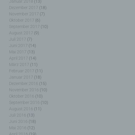
g) Verantwortlicher oder für die Verarbeitung
Januar 2018
(13)
Verantwortlicher
Dezember 2017
(18)
November 2017
(7)
Oktober 2017
(6)
Verantwortlicher oder für die Verarbeitung
Verantwortlicher ist die natürliche oder juristische
September 2017
(10)
Person, Behörde, Einrichtung oder andere Stelle,
August 2017
(9)
die allein oder gemeinsam mit anderen über die
Juli 2017
(7)
Zwecke und Mittel der Verarbeitung von
Juni 2017
(14)
personenbezogenen Daten entscheidet. Sind die
Mai 2017
(13)
Zwecke und Mittel dieser Verarbeitung durch das
April 2017
(14)
Unionsrecht oder das Recht der Mitgliedstaaten
März 2017
(11)
vorgegeben, so kann der Verantwortliche
Februar 2017
(11)
beziehungsweise können die bestimmten Kriterien
Januar 2017
(18)
seiner Benennung nach dem Unionsrecht oder
Dezember 2016
(15)
dem Recht der Mitgliedstaaten vorgesehen
November 2016
(10)
werden.
Oktober 2016
(10)
September 2016
(10)
August 2016
(11)
Juli 2016
(13)
Juni 2016
(18)
h) Auftragsverarbeiter
Mai 2016
(12)
April 2016
(19)