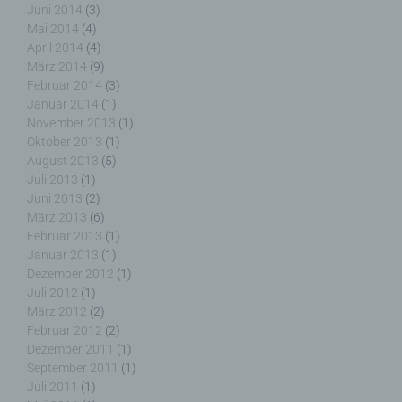
Juni 2014
(3)
Mai 2014
(4)
j) Dritter
April 2014
(4)
März 2014
(9)
Dritter ist eine natürliche oder juristische Person,
Februar 2014
(3)
Behörde, Einrichtung oder andere Stelle außer der
Januar 2014
(1)
betroffenen Person, dem Verantwortlichen, dem
November 2013
(1)
Auftragsverarbeiter und den Personen, die unter
Oktober 2013
(1)
der unmittelbaren Verantwortung des
August 2013
(5)
Verantwortlichen oder des Auftragsverarbeiters
Juli 2013
(1)
befugt sind, die personenbezogenen Daten zu
Juni 2013
(2)
verarbeiten.
März 2013
(6)
Februar 2013
(1)
Januar 2013
(1)
Dezember 2012
(1)
Juli 2012
(1)
k) Einwilligung
März 2012
(2)
Februar 2012
(2)
Einwilligung ist jede von der betroffenen Person
Dezember 2011
(1)
freiwillig für den bestimmten Fall in informierter
September 2011
(1)
Weise und unmissverständlich abgegebene
Juli 2011
(1)
Willensbekundung in Form einer Erklärung oder