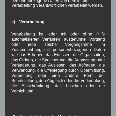
personenbezogene Daten von dem für die
Mai 2023
(8)
Verarbeitung Verantwortlichen verarbeitet werden.
April 2023
(10)
März 2023
(5)
Februar 2023
(3)
c) Verarbeitung
Januar 2023
(8)
Dezember 2022
(7)
Verarbeitung ist jeder mit oder ohne Hilfe
November 2022
(8)
automatisierter Verfahren ausgeführte Vorgang
Oktober 2022
(8)
oder jede solche Vorgangsreihe im
September 2022
(2)
Zusammenhang mit personenbezogenen Daten
August 2022
(6)
wie das Erheben, das Erfassen, die Organisation,
Juli 2022
(5)
das Ordnen, die Speicherung, die Anpassung oder
Juni 2022
(4)
Veränderung, das Auslesen, das Abfragen, die
Mai 2022
(5)
Verwendung, die Offenlegung durch Übermittlung,
April 2022
(8)
Verbreitung oder eine andere Form der
März 2022
(6)
Bereitstellung, den Abgleich oder die Verknüpfung,
Februar 2022
(4)
die Einschränkung, das Löschen oder die
Januar 2022
(3)
Vernichtung.
Dezember 2021
(7)
November 2021
(9)
Oktober 2021
(8)
September 2021
(8)
August 2021
(4)