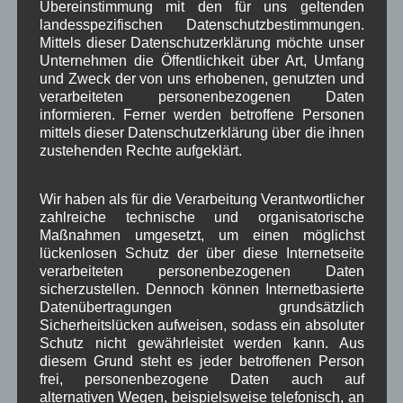
Video
,
,
Übereinstimmung mit den für uns geltenden
landesspezifischen Datenschutzbestimmungen.
Woiga.de
Vorstand Dorferneuerung
,
,
Mittels dieser Datenschutzerklärung möchte unser
Unternehmen die Öffentlichkeit über Art, Umfang
Zeitung
Zigarettensteig
,
und Zweck der von uns erhobenen, genutzten und
verarbeiteten personenbezogenen Daten
informieren. Ferner werden betroffene Personen
mittels dieser Datenschutzerklärung über die ihnen
Bauernregel im August
zustehenden Rechte aufgeklärt.
Bischof Felix zeigt an, was wir in vierzig Tag' fuer Wetter ham.
Wir haben als für die Verarbeitung Verantwortlicher
30. August
zahlreiche technische und organisatorische
Maßnahmen umgesetzt, um einen möglichst
lückenlosen Schutz der über diese Internetseite
Neueste Kommentare
verarbeiteten personenbezogenen Daten
sicherzustellen. Dennoch können Internetbasierte
Datenübertragungen grundsätzlich
WBE
bei
Über uns
Sicherheitslücken aufweisen, sodass ein absoluter
Josef Otler, Verein fürr Geschichte
bei
Über uns
Schutz nicht gewährleistet werden kann. Aus
diesem Grund steht es jeder betroffenen Person
Gerd Erfert
bei
Über uns
frei, personenbezogene Daten auch auf
alternativen Wegen, beispielsweise telefonisch, an