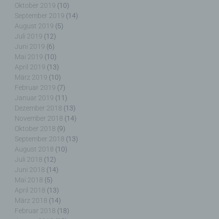
Oktober 2019
(10)
September 2019
(14)
August 2019
(5)
Juli 2019
(12)
f) Pseudonymisierung
Juni 2019
(6)
Mai 2019
(10)
Pseudonymisierung ist die Verarbeitung
April 2019
(13)
personenbezogener Daten in einer Weise, auf
März 2019
(10)
welche die personenbezogenen Daten ohne
Februar 2019
(7)
Hinzuziehung zusätzlicher Informationen nicht
Januar 2019
(11)
mehr einer spezifischen betroffenen Person
Dezember 2018
(13)
zugeordnet werden können, sofern diese
November 2018
(14)
zusätzlichen Informationen gesondert aufbewahrt
Oktober 2018
(9)
werden und technischen und organisatorischen
September 2018
(13)
Maßnahmen unterliegen, die gewährleisten, dass
August 2018
(10)
die personenbezogenen Daten nicht einer
Juli 2018
(12)
identifizierten oder identifizierbaren natürlichen
Juni 2018
(14)
Person zugewiesen werden.
Mai 2018
(5)
April 2018
(13)
März 2018
(14)
Februar 2018
(18)