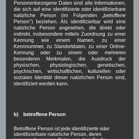
Personenbezogene Daten sind alle Informationen,
Februar 2025
(9)
die sich auf eine identifizierte oder identifizierbare
Januar 2025
(8)
natürliche Person (im Folgenden „betroffene
Dezember 2024
(7)
Person") beziehen. Als identifizierbar wird eine
November 2024
(14)
natürliche Person angesehen, die direkt oder
Oktober 2024
(10)
indirekt, insbesondere mittels Zuordnung zu einer
September 2024
(8)
Kennung wie einem Namen, zu einer
August 2024
(2)
Kennnummer, zu Standortdaten, zu einer Online-
Juli 2024
(9)
Kennung oder zu einem oder mehreren
Juni 2024
(4)
besonderen Merkmalen, die Ausdruck der
Mai 2024
(4)
physischen, physiologischen, genetischen,
April 2024
(5)
psychischen, wirtschaftlichen, kulturellen oder
März 2024
(4)
sozialen Identität dieser natürlichen Person sind,
Februar 2024
(4)
identifiziert werden kann.
Januar 2024
(5)
Dezember 2023
(8)
November 2023
(5)
Oktober 2023
(8)
b) betroffene Person
September 2023
(8)
August 2023
(4)
Juli 2023
(8)
Betroffene Person ist jede identifizierte oder
identifizierbare natürliche Person, deren
Juni 2023
(7)