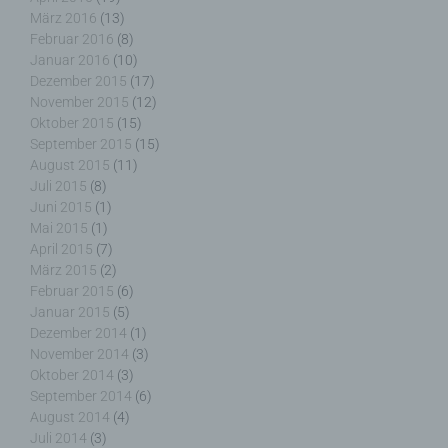
Auftragsverarbeiter ist eine natürliche oder
März 2016
(13)
juristische Person, Behörde, Einrichtung oder
Februar 2016
(8)
andere Stelle, die personenbezogene Daten im
Januar 2016
(10)
Auftrag des Verantwortlichen verarbeitet.
Dezember 2015
(17)
November 2015
(12)
Oktober 2015
(15)
September 2015
(15)
i) Empfänger
August 2015
(11)
Juli 2015
(8)
Juni 2015
(1)
Empfänger ist eine natürliche oder juristische
Mai 2015
(1)
Person, Behörde, Einrichtung oder andere Stelle,
April 2015
(7)
der personenbezogene Daten offengelegt werden,
März 2015
(2)
unabhängig davon, ob es sich bei ihr um einen
Februar 2015
(6)
Dritten handelt oder nicht. Behörden, die im
Rahmen eines bestimmten Untersuchungsauftrags
Januar 2015
(5)
nach dem Unionsrecht oder dem Recht der
Dezember 2014
(1)
Mitgliedstaaten möglicherweise
November 2014
(3)
personenbezogene Daten erhalten, gelten jedoch
Oktober 2014
(3)
nicht als Empfänger.
September 2014
(6)
August 2014
(4)
Juli 2014
(3)