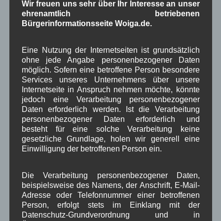
Wir freuen uns sehr über Ihr Interesse an unser
1250-Jahre
AlpenRaum
Arbeitsgruppe 1-13
,
,
,
ehrenamtlich betriebenen
Bürgerinformationsseite Woiga.de.
Bauvorhaben
Arbeitsmarkt
Asyl
,
,
,
Bildergalerie
Brauchtum
Corona
Eine Nutzung der Internetseiten ist grundsätzlich
,
,
,
ohne jede Angabe personenbezogener Daten
Dorferneuerung
Dorfleben
möglich. Sofern eine betroffene Person besondere
,
,
Services unseres Unternehmens über unsere
Dorfplatz
Fest
G7
Energiewende
,
,
,
,
Internetseite in Anspruch nehmen möchte, könnte
jedoch eine Verarbeitung personenbezogener
Gewerbe
Gesundheit
Haushalt
,
,
,
Daten erforderlich werden. Ist die Verarbeitung
personenbezogener Daten erforderlich und
Infrastruktur
historische Bilder
Isarkies
,
,
,
besteht für eine solche Verarbeitung keine
gesetzliche Grundlage, holen wir generell eine
Kirche
Kunsthandwerk
Landwirtschaft
,
,
,
Einwilligung der betroffenen Person ein.
Musik
Natur und Umwelt
Ochsenrennen
,
,
,
Die Verarbeitung personenbezogener Daten,
Schule
Sport
Tourismus
Tagespflege
,
,
,
,
beispielsweise des Namens, der Anschrift, E-Mail-
Adresse oder Telefonnummer einer betroffenen
Veranstaltung
Verkehr
TV
Umfrage
,
,
,
,
Person, erfolgt stets im Einklang mit der
Datenschutz-Grundverordnung und in
Verwaltung