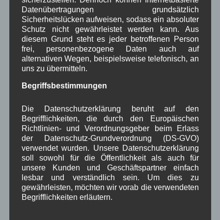
Januar 2025
(8)
Datenübertragungen grundsätzlich
Dezember 2024
(7)
Sicherheitslücken aufweisen, sodass ein absoluter
November 2024
(14)
Schutz nicht gewährleistet werden kann. Aus
Oktober 2024
(10)
diesem Grund steht es jeder betroffenen Person
September 2024
(8)
frei, personenbezogene Daten auch auf
August 2024
(2)
alternativen Wegen, beispielsweise telefonisch, an
Juli 2024
(9)
uns zu übermitteln.
Juni 2024
(4)
Begriffsbestimmungen
Mai 2024
(4)
April 2024
(5)
Die Datenschutzerklärung beruht auf den
März 2024
(4)
Begrifflichkeiten, die durch den Europäischen
Februar 2024
(4)
Richtlinien- und Verordnungsgeber beim Erlass
Januar 2024
(5)
der Datenschutz-Grundverordnung (DS-GVO)
Dezember 2023
(8)
verwendet wurden. Unsere Datenschutzerklärung
November 2023
(5)
soll sowohl für die Öffentlichkeit als auch für
Oktober 2023
(8)
unsere Kunden und Geschäftspartner einfach
September 2023
(8)
lesbar und verständlich sein. Um dies zu
August 2023
(4)
gewährleisten, möchten wir vorab die verwendeten
Juli 2023
(8)
Begrifflichkeiten erläutern.
Juni 2023
(7)
Mai 2023
(8)