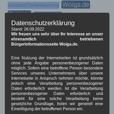
Woiga.de
Vorstand Dorferneuerung
,
,
Zeitung
Zigarettensteig
,
Datenschutzerklärung
Stand: 26.09.2022
Bauernregel im August
Wir freuen uns sehr über Ihr Interesse an unser
ehrenamtlich betriebenen
Bürgerinformationsseite Woiga.de.
Was Juli und August nicht taten, wird auch im September nicht
geraten.
Eine Nutzung der Internetseiten ist grundsätzlich
ohne jede Angabe personenbezogener Daten
Neueste Kommentare
möglich. Sofern eine betroffene Person besondere
Services unseres Unternehmens über unsere
Internetseite in Anspruch nehmen möchte, könnte
WBE
bei
Über uns
jedoch eine Verarbeitung personenbezogener
Daten erforderlich werden. Ist die Verarbeitung
Josef Otler, Verein fürr Geschichte
bei
Über uns
personenbezogener Daten erforderlich und
besteht für eine solche Verarbeitung keine
Gerd Erfert
bei
Über uns
gesetzliche Grundlage, holen wir generell eine
Einwilligung der betroffenen Person ein.