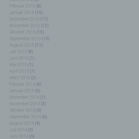
identifizierten oder identifizierbaren natürlichen
Februar 2016
(8)
Person zugewiesen werden.
Januar 2016
(10)
Dezember 2015
(17)
November 2015
(12)
Oktober 2015
(15)
September 2015
(15)
g) Verantwortlicher oder für die Verarbeitung
August 2015
(11)
Verantwortlicher
Juli 2015
(8)
Juni 2015
(1)
Verantwortlicher oder für die Verarbeitung
Mai 2015
(1)
Verantwortlicher ist die natürliche oder juristische
April 2015
(7)
Person, Behörde, Einrichtung oder andere Stelle,
März 2015
(2)
die allein oder gemeinsam mit anderen über die
Februar 2015
(6)
Zwecke und Mittel der Verarbeitung von
Januar 2015
(5)
personenbezogenen Daten entscheidet. Sind die
Dezember 2014
(1)
Zwecke und Mittel dieser Verarbeitung durch das
November 2014
(3)
Unionsrecht oder das Recht der Mitgliedstaaten
Oktober 2014
(3)
vorgegeben, so kann der Verantwortliche
beziehungsweise können die bestimmten Kriterien
September 2014
(6)
seiner Benennung nach dem Unionsrecht oder
August 2014
(4)
dem Recht der Mitgliedstaaten vorgesehen
Juli 2014
(3)
werden.
Juni 2014
(3)