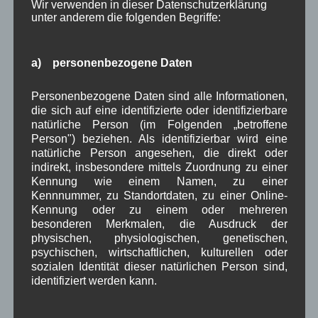
April 2023
(10)
Wir verwenden in dieser Datenschutzerklärung
unter anderem die folgenden Begriffe:
März 2023
(5)
Februar 2023
(3)
Januar 2023
(8)
a) personenbezogene Daten
Dezember 2022
(7)
November 2022
(8)
Oktober 2022
(8)
Personenbezogene Daten sind alle Informationen,
September 2022
(2)
die sich auf eine identifizierte oder identifizierbare
August 2022
(6)
natürliche Person (im Folgenden „betroffene
Juli 2022
(5)
Person") beziehen. Als identifizierbar wird eine
Juni 2022
(4)
natürliche Person angesehen, die direkt oder
indirekt, insbesondere mittels Zuordnung zu einer
Mai 2022
(5)
Kennung wie einem Namen, zu einer
April 2022
(8)
Kennnummer, zu Standortdaten, zu einer Online-
März 2022
(6)
Kennung oder zu einem oder mehreren
Februar 2022
(4)
besonderen Merkmalen, die Ausdruck der
Januar 2022
(3)
physischen, physiologischen, genetischen,
Dezember 2021
(7)
psychischen, wirtschaftlichen, kulturellen oder
November 2021
(9)
sozialen Identität dieser natürlichen Person sind,
Oktober 2021
(8)
identifiziert werden kann.
September 2021
(8)
August 2021
(4)
Juli 2021
(10)