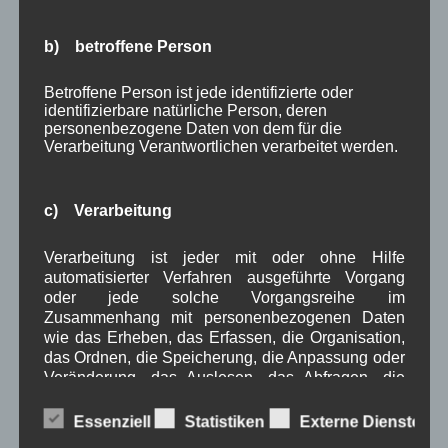
Juni 2021
(9)
Mai 2021
(5)
b) betroffene Person
April 2021
(4)
März 2021
(3)
Betroffene Person ist jede identifizierte oder
Februar 2021
(4)
identifizierbare natürliche Person, deren
Januar 2021
(9)
personenbezogene Daten von dem für die
Dezember 2020
(7)
Verarbeitung Verantwortlichen verarbeitet werden.
November 2020
(7)
Oktober 2020
(7)
September 2020
(5)
c) Verarbeitung
August 2020
(8)
Juli 2020
(6)
Verarbeitung ist jeder mit oder ohne Hilfe
Juni 2020
(7)
automatisierter Verfahren ausgeführte Vorgang
Mai 2020
(9)
oder jede solche Vorgangsreihe im
April 2020
(8)
Zusammenhang mit personenbezogenen Daten
März 2020
(5)
wie das Erheben, das Erfassen, die Organisation,
Februar 2020
(11)
das Ordnen, die Speicherung, die Anpassung oder
Januar 2020
(9)
Veränderung, das Auslesen, das Abfragen, die
Dezember 2019
(17)
Verwendung, die Offenlegung durch Übermittlung,
Verbreitung oder eine andere Form der
November 2019
(9)
Essenziell
Statistiken
Externe Dienste
Bereitstellung, den Abgleich oder die Verknüpfung,
Oktober 2019
(10)