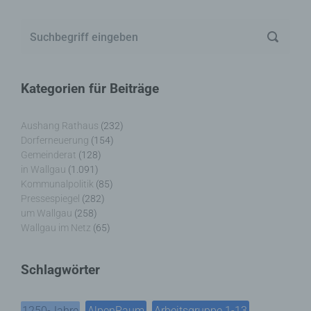
Kategorien für Beiträge
Aushang Rathaus
(232)
Dorferneuerung
(154)
Gemeinderat
(128)
in Wallgau
(1.091)
Kommunalpolitik
(85)
Pressespiegel
(282)
um Wallgau
(258)
Wallgau im Netz
(65)
Schlagwörter
1250-Jahre
AlpenRaum
Arbeitsgruppe 1-13