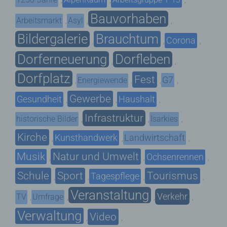
,
,
,
Bauvorhaben
Arbeitsmarkt
Asyl
,
,
,
Bildergalerie
Brauchtum
Corona
,
,
,
Dorferneuerung
Dorfleben
,
,
Dorfplatz
Fest
G7
Energiewende
,
,
,
,
Gewerbe
Gesundheit
Haushalt
,
,
,
Infrastruktur
historische Bilder
Isarkies
,
,
,
Kirche
Kunsthandwerk
Landwirtschaft
,
,
,
Musik
Natur und Umwelt
Ochsenrennen
,
,
,
Schule
Sport
Tourismus
Tagespflege
,
,
,
,
Veranstaltung
Verkehr
TV
Umfrage
,
,
,
,
Verwaltung
Video
,
,