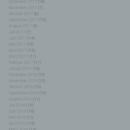
Dezember 2017
(18)
beziehen, zu bewerten, insbesondere, um Aspekte
November 2017
(7)
bezüglich Arbeitsleistung, wirtschaftlicher Lage,
Oktober 2017
(6)
Gesundheit, persönlicher Vorlieben, Interessen,
September 2017
(10)
Zuverlässigkeit, Verhalten, Aufenthaltsort oder
August 2017
(9)
Ortswechsel dieser natürlichen Person zu
Juli 2017
(7)
analysieren oder vorherzusagen.
Juni 2017
(14)
Mai 2017
(13)
April 2017
(14)
März 2017
(11)
f) Pseudonymisierung
Februar 2017
(11)
Januar 2017
(18)
Dezember 2016
(15)
Pseudonymisierung ist die Verarbeitung
November 2016
(10)
personenbezogener Daten in einer Weise, auf
Oktober 2016
(10)
welche die personenbezogenen Daten ohne
Hinzuziehung zusätzlicher Informationen nicht
September 2016
(10)
mehr einer spezifischen betroffenen Person
August 2016
(11)
zugeordnet werden können, sofern diese
Juli 2016
(13)
zusätzlichen Informationen gesondert aufbewahrt
Juni 2016
(18)
werden und technischen und organisatorischen
Mai 2016
(12)
Maßnahmen unterliegen, die gewährleisten, dass
April 2016
(19)
die personenbezogenen Daten nicht einer
März 2016
(13)