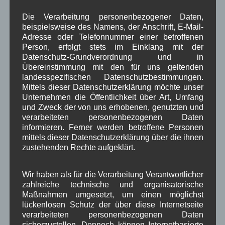
Beitragsarchiv
Die Verarbeitung personenbezogener Daten,
beispielsweise des Namens, der Anschrift, E-Mail-
August 2026
(3)
Adresse oder Telefonnummer einer betroffenen
Juli 2026
(9)
Person, erfolgt stets im Einklang mit der
Juni 2026
(4)
Datenschutz-Grundverordnung und in
Mai 2026
(11)
Übereinstimmung mit den für uns geltenden
April 2026
(8)
landesspezifischen Datenschutzbestimmungen.
März 2026
(9)
Mittels dieser Datenschutzerklärung möchte unser
Februar 2026
(6)
Unternehmen die Öffentlichkeit über Art, Umfang
Januar 2026
(8)
und Zweck der von uns erhobenen, genutzten und
Dezember 2025
(14)
verarbeiteten personenbezogenen Daten
November 2025
(5)
informieren. Ferner werden betroffene Personen
Oktober 2025
(8)
mittels dieser Datenschutzerklärung über die ihnen
September 2025
(5)
zustehenden Rechte aufgeklärt.
August 2025
(2)
Juli 2025
(9)
Wir haben als für die Verarbeitung Verantwortlicher
Juni 2025
(7)
zahlreiche technische und organisatorische
Mai 2025
(3)
Maßnahmen umgesetzt, um einen möglichst
April 2025
(8)
lückenlosen Schutz der über diese Internetseite
März 2025
(5)
verarbeiteten personenbezogenen Daten
Februar 2025
(9)
sicherzustellen. Dennoch können Internetbasierte