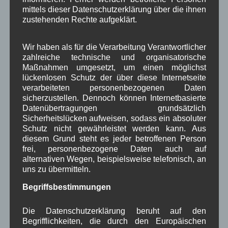
mittels dieser Datenschutzerklärung über die ihnen
zustehenden Rechte aufgeklärt.
1250-Jahre
AlpenRaum
Arbeitsgruppe 1-13
,
,
,
Bauvorhaben
Wir haben als für die Verarbeitung Verantwortlicher
Arbeitsmarkt
Asyl
,
,
,
zahlreiche technische und organisatorische
Bildergalerie
Brauchtum
Maßnahmen umgesetzt, um einen möglichst
Corona
,
,
,
lückenlosen Schutz der über diese Internetseite
Dorferneuerung
Dorfleben
verarbeiteten personenbezogenen Daten
,
,
sicherzustellen. Dennoch können Internetbasierte
Dorfplatz
Fest
Datenübertragungen grundsätzlich
G7
Energiewende
,
,
,
,
Sicherheitslücken aufweisen, sodass ein absoluter
Gewerbe
Gesundheit
Haushalt
Schutz nicht gewährleistet werden kann. Aus
,
,
,
diesem Grund steht es jeder betroffenen Person
Infrastruktur
historische Bilder
Isarkies
frei, personenbezogene Daten auch auf
,
,
,
alternativen Wegen, beispielsweise telefonisch, an
Kirche
Kunsthandwerk
Landwirtschaft
,
,
,
uns zu übermitteln.
Musik
Natur und Umwelt
Ochsenrennen
Begriffsbestimmungen
,
,
,
Schule
Sport
Tourismus
Tagespflege
,
,
,
,
Die Datenschutzerklärung beruht auf den
Begrifflichkeiten, die durch den Europäischen
Veranstaltung
Verkehr
TV
Umfrage
,
,
,
,