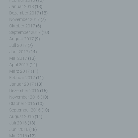
Februar 2018
(18)
Januar 2018
(13)
i) Empfänger
Dezember 2017
(18)
November 2017
(7)
Empfänger ist eine natürliche oder juristische
Oktober 2017
(6)
Person, Behörde, Einrichtung oder andere Stelle,
September 2017
(10)
der personenbezogene Daten offengelegt werden,
August 2017
(9)
unabhängig davon, ob es sich bei ihr um einen
Juli 2017
(7)
Dritten handelt oder nicht. Behörden, die im
Juni 2017
(14)
Rahmen eines bestimmten Untersuchungsauftrags
Mai 2017
(13)
nach dem Unionsrecht oder dem Recht der
April 2017
(14)
Mitgliedstaaten möglicherweise
März 2017
(11)
personenbezogene Daten erhalten, gelten jedoch
Februar 2017
(11)
nicht als Empfänger.
Januar 2017
(18)
Dezember 2016
(15)
November 2016
(10)
Oktober 2016
(10)
September 2016
(10)
j) Dritter
August 2016
(11)
Juli 2016
(13)
Dritter ist eine natürliche oder juristische Person,
Juni 2016
(18)
Behörde, Einrichtung oder andere Stelle außer der
Mai 2016
(12)