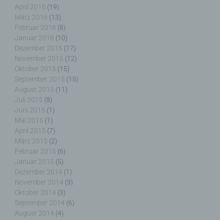
betroffenen Person, dem Verantwortlichen, dem
April 2016
(19)
Auftragsverarbeiter und den Personen, die unter
März 2016
(13)
der unmittelbaren Verantwortung des
Februar 2016
(8)
Verantwortlichen oder des Auftragsverarbeiters
Januar 2016
(10)
befugt sind, die personenbezogenen Daten zu
Dezember 2015
(17)
verarbeiten.
November 2015
(12)
Oktober 2015
(15)
September 2015
(15)
August 2015
(11)
k) Einwilligung
Juli 2015
(8)
Juni 2015
(1)
Mai 2015
(1)
Einwilligung ist jede von der betroffenen Person
April 2015
(7)
freiwillig für den bestimmten Fall in informierter
März 2015
(2)
Weise und unmissverständlich abgegebene
Willensbekundung in Form einer Erklärung oder
Februar 2015
(6)
einer sonstigen eindeutigen bestätigenden
Januar 2015
(5)
Handlung, mit der die betroffene Person zu
Dezember 2014
(1)
verstehen gibt, dass sie mit der Verarbeitung der
November 2014
(3)
sie betreffenden personenbezogenen Daten
Oktober 2014
(3)
einverstanden ist.
September 2014
(6)
August 2014
(4)