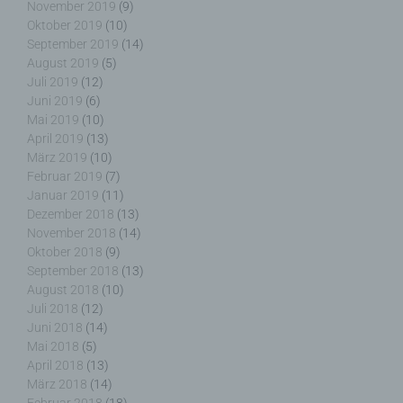
die allein oder gemeinsam mit anderen über die
November 2019
(9)
Zwecke und Mittel der Verarbeitung von
Oktober 2019
(10)
personenbezogenen Daten entscheidet. Sind die
September 2019
(14)
Zwecke und Mittel dieser Verarbeitung durch das
August 2019
(5)
Unionsrecht oder das Recht der Mitgliedstaaten
Juli 2019
(12)
vorgegeben, so kann der Verantwortliche
Juni 2019
(6)
beziehungsweise können die bestimmten Kriterien
Mai 2019
(10)
seiner Benennung nach dem Unionsrecht oder
April 2019
(13)
dem Recht der Mitgliedstaaten vorgesehen
März 2019
(10)
werden.
Februar 2019
(7)
Januar 2019
(11)
Dezember 2018
(13)
November 2018
(14)
h) Auftragsverarbeiter
Oktober 2018
(9)
September 2018
(13)
August 2018
(10)
Auftragsverarbeiter ist eine natürliche oder
Juli 2018
(12)
juristische Person, Behörde, Einrichtung oder
Juni 2018
(14)
andere Stelle, die personenbezogene Daten im
Mai 2018
(5)
Auftrag des Verantwortlichen verarbeitet.
April 2018
(13)
März 2018
(14)