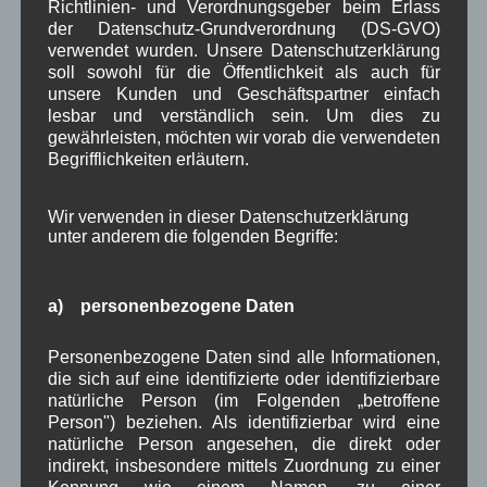
Richtlinien- und Verordnungsgeber beim Erlass
der Datenschutz-Grundverordnung (DS-GVO)
Verwaltung
Video
,
,
verwendet wurden. Unsere Datenschutzerklärung
soll sowohl für die Öffentlichkeit als auch für
Woiga.de
Vorstand Dorferneuerung
,
,
unsere Kunden und Geschäftspartner einfach
lesbar und verständlich sein. Um dies zu
Zeitung
Zigarettensteig
,
gewährleisten, möchten wir vorab die verwendeten
Begrifflichkeiten erläutern.
Bauernregel im August
Wir verwenden in dieser Datenschutzerklärung
unter anderem die folgenden Begriffe:
An St. Afra Regen kommt dem Bauern ungelegen. 7. August
a) personenbezogene Daten
Neueste Kommentare
Personenbezogene Daten sind alle Informationen,
die sich auf eine identifizierte oder identifizierbare
WBE
bei
Über uns
natürliche Person (im Folgenden „betroffene
Person") beziehen. Als identifizierbar wird eine
Josef Otler, Verein fürr Geschichte
bei
Über uns
natürliche Person angesehen, die direkt oder
indirekt, insbesondere mittels Zuordnung zu einer
Gerd Erfert
bei
Über uns