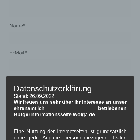
Name
*
E-Mail
*
Website
Datenschutzerklärung
Stand: 26.09.2022
Wir freuen uns sehr über Ihr Interesse an unser
Meinen Namen, E-Mail-Adresse und Website in
ehrenamtlich betriebenen
diesem Browser für meinen nächsten
Bürgerinformationsseite Woiga.de.
Kommentar speichern.
Eine Nutzung der Internetseiten ist grundsätzlich
*
Datenschutzbedingungen akzeptieren
ohne jede Angabe personenbezogener Daten