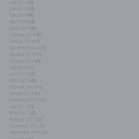
Juli 2014
(3)
Juni 2014
(3)
Mai 2014
(4)
April 2014
(4)
Name und Anschrift des für die Verarbeitung
März 2014
(9)
Verantwortlichen
Februar 2014
(3)
Januar 2014
(1)
Verantwortlicher im Sinne der Datenschutz-
November 2013
(1)
Grundverordnung, sonstiger in den Mitgliedstaaten
Oktober 2013
(1)
der Europäischen Union geltenden
August 2013
(5)
Datenschutzgesetze und anderer Bestimmungen
Juli 2013
(1)
mit datenschutzrechtlichem Charakter ist die:
Juni 2013
(2)
März 2013
(6)
Nicht kommerzielle Homepage Woiga.de
Februar 2013
(1)
Januar 2013
(1)
Wolfgang Behling
Dezember 2012
(1)
Juli 2012
(1)
Karwendelstraße 9
März 2012
(2)
82499 Wallgau
Februar 2012
(2)
Dezember 2011
(1)
Deutschland
September 2011
(1)