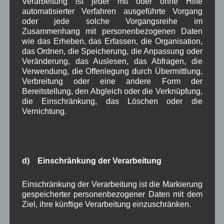
Verarbeitung ist jeder mit oder ohne Hilfe
März 2025
(5)
automatisierter Verfahren ausgeführte Vorgang
Februar 2025
(9)
oder jede solche Vorgangsreihe im
Januar 2025
(8)
Zusammenhang mit personenbezogenen Daten
Dezember 2024
(7)
wie das Erheben, das Erfassen, die Organisation,
November 2024
(14)
das Ordnen, die Speicherung, die Anpassung oder
Oktober 2024
(10)
Veränderung, das Auslesen, das Abfragen, die
September 2024
(8)
Verwendung, die Offenlegung durch Übermittlung,
August 2024
(2)
Verbreitung oder eine andere Form der
Juli 2024
(9)
Bereitstellung, den Abgleich oder die Verknüpfung,
Juni 2024
(4)
die Einschränkung, das Löschen oder die
Mai 2024
(4)
Vernichtung.
April 2024
(5)
März 2024
(4)
Februar 2024
(4)
Januar 2024
(5)
d) Einschränkung der Verarbeitung
Dezember 2023
(8)
November 2023
(5)
Oktober 2023
(8)
Einschränkung der Verarbeitung ist die Markierung
September 2023
(8)
gespeicherter personenbezogener Daten mit dem
August 2023
(4)
Ziel, ihre künftige Verarbeitung einzuschränken.
Juli 2023
(8)