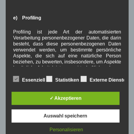
Juni 2023
(7)
Mai 2023
(8)
April 2023
(10)
e) Profiling
März 2023
(5)
Februar 2023
(3)
Januar 2023
(8)
Profiling ist jede Art der automatisierten
Verarbeitung personenbezogener Daten, die darin
Dezember 2022
(7)
besteht, dass diese personenbezogenen Daten
November 2022
(8)
verwendet werden, um bestimmte persönliche
Oktober 2022
(8)
Aspekte, die sich auf eine natürliche Person
September 2022
(2)
beziehen, zu bewerten, insbesondere, um Aspekte
August 2022
(6)
bezüglich Arbeitsleistung, wirtschaftlicher Lage,
Juli 2022
(5)
Gesundheit, persönlicher Vorlieben, Interessen,
Juni 2022
(4)
Zuverlässigkeit, Verhalten, Aufenthaltsort oder
Essenziell
Statistiken
Externe Dienste
Mai 2022
(5)
Ortswechsel dieser natürlichen Person zu
April 2022
(8)
analysieren oder vorherzusagen.
März 2022
(6)
✓ Akzeptieren
Februar 2022
(4)
Januar 2022
(3)
Dezember 2021
(7)
Auswahl speichern
November 2021
(9)
f) Pseudonymisierung
Oktober 2021
(8)
Personalisieren
September 2021
(8)