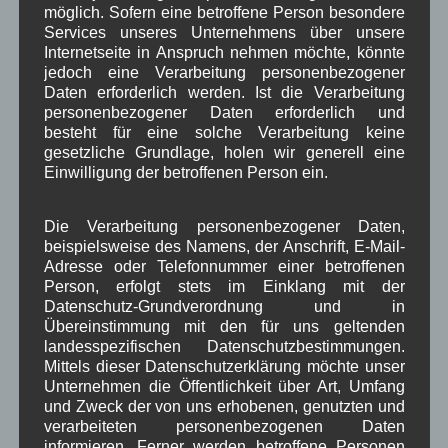
möglich. Sofern eine betroffene Person besondere
Services unseres Unternehmens über unsere
Internetseite in Anspruch nehmen möchte, könnte
jedoch eine Verarbeitung personenbezogener
Daten erforderlich werden. Ist die Verarbeitung
personenbezogener Daten erforderlich und
besteht für eine solche Verarbeitung keine
gesetzliche Grundlage, holen wir generell eine
Einwilligung der betroffenen Person ein.
Kategorien für Beiträge
Die Verarbeitung personenbezogener Daten,
Aushang Rathaus
(232)
beispielsweise des Namens, der Anschrift, E-Mail-
Dorferneuerung
(154)
Adresse oder Telefonnummer einer betroffenen
Gemeinderat
(128)
Person, erfolgt stets im Einklang mit der
in Wallgau
(1.091)
Datenschutz-Grundverordnung und in
Kommunalpolitik
(85)
Übereinstimmung mit den für uns geltenden
Pressespiegel
(282)
landesspezifischen Datenschutzbestimmungen.
Mittels dieser Datenschutzerklärung möchte unser
um Wallgau
(258)
Unternehmen die Öffentlichkeit über Art, Umfang
Wallgau im Netz
(65)
und Zweck der von uns erhobenen, genutzten und
verarbeiteten personenbezogenen Daten
Schlagwörter
informieren. Ferner werden betroffene Personen