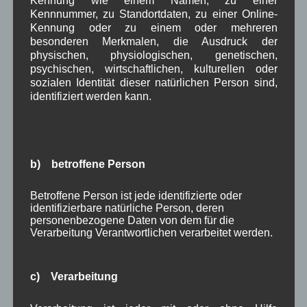
Kennung wie einem Namen, zu einer
Kennnummer, zu Standortdaten, zu einer Online-
Kennung oder zu einem oder mehreren
Beitragsarchiv
besonderen Merkmalen, die Ausdruck der
physischen, physiologischen, genetischen,
August 2026
(3)
psychischen, wirtschaftlichen, kulturellen oder
Juli 2026
(9)
sozialen Identität dieser natürlichen Person sind,
identifiziert werden kann.
Juni 2026
(4)
Mai 2026
(11)
April 2026
(8)
März 2026
(9)
Februar 2026
(6)
b) betroffene Person
Januar 2026
(8)
Dezember 2025
(14)
Betroffene Person ist jede identifizierte oder
November 2025
(5)
identifizierbare natürliche Person, deren
Oktober 2025
(8)
personenbezogene Daten von dem für die
September 2025
(5)
Verarbeitung Verantwortlichen verarbeitet werden.
August 2025
(2)
Juli 2025
(9)
Juni 2025
(7)
c) Verarbeitung
Mai 2025
(3)
April 2025
(8)