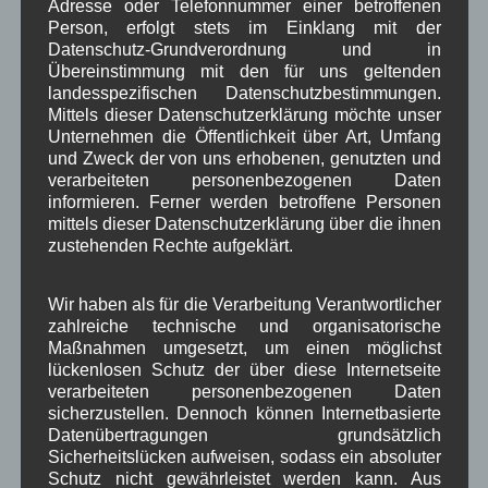
Adresse oder Telefonnummer einer betroffenen
Person, erfolgt stets im Einklang mit der
Kirche
Kunsthandwerk
Landwirtschaft
,
,
,
Datenschutz-Grundverordnung und in
Übereinstimmung mit den für uns geltenden
Musik
Natur und Umwelt
Ochsenrennen
,
,
,
landesspezifischen Datenschutzbestimmungen.
Schule
Sport
Tourismus
Mittels dieser Datenschutzerklärung möchte unser
Tagespflege
,
,
,
,
Unternehmen die Öffentlichkeit über Art, Umfang
Veranstaltung
und Zweck der von uns erhobenen, genutzten und
Verkehr
TV
Umfrage
,
,
,
,
verarbeiteten personenbezogenen Daten
Verwaltung
Video
informieren. Ferner werden betroffene Personen
,
,
mittels dieser Datenschutzerklärung über die ihnen
Woiga.de
zustehenden Rechte aufgeklärt.
Vorstand Dorferneuerung
,
,
Zeitung
Zigarettensteig
,
Wir haben als für die Verarbeitung Verantwortlicher
zahlreiche technische und organisatorische
Maßnahmen umgesetzt, um einen möglichst
Bauernregel im August
lückenlosen Schutz der über diese Internetseite
verarbeiteten personenbezogenen Daten
sicherzustellen. Dennoch können Internetbasierte
Trockener August ist der Bauern Lust.
Datenübertragungen grundsätzlich
Sicherheitslücken aufweisen, sodass ein absoluter
Schutz nicht gewährleistet werden kann. Aus