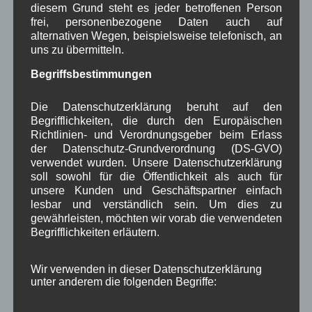
Neueste Kommentare
diesem Grund steht es jeder betroffenen Person
frei, personenbezogene Daten auch auf
alternativen Wegen, beispielsweise telefonisch, an
WBE
bei
Über uns
uns zu übermitteln.
Josef Otler, Verein fürr Geschichte
bei
Über uns
Begriffsbestimmungen
Gerd Erfert
bei
Über uns
Die Datenschutzerklärung beruht auf den
Begrifflichkeiten, die durch den Europäischen
Beitragsarchiv
Richtlinien- und Verordnungsgeber beim Erlass
der Datenschutz-Grundverordnung (DS-GVO)
verwendet wurden. Unsere Datenschutzerklärung
August 2026
(2)
soll sowohl für die Öffentlichkeit als auch für
Juli 2026
(9)
unsere Kunden und Geschäftspartner einfach
Juni 2026
(4)
lesbar und verständlich sein. Um dies zu
Mai 2026
(11)
gewährleisten, möchten wir vorab die verwendeten
Begrifflichkeiten erläutern.
April 2026
(8)
März 2026
(9)
Februar 2026
(6)
Wir verwenden in dieser Datenschutzerklärung
Januar 2026
(8)
unter anderem die folgenden Begriffe:
Dezember 2025
(14)
November 2025
(5)