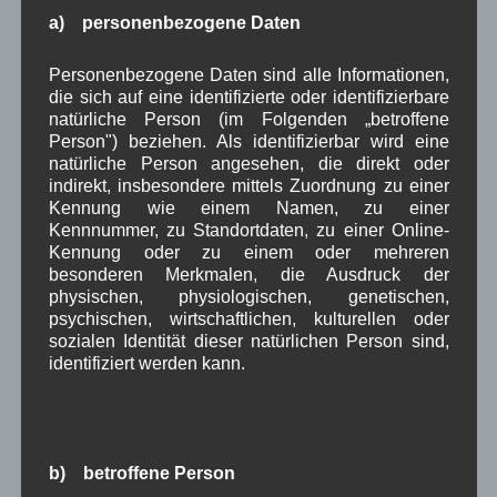
Oktober 2025
(8)
a) personenbezogene Daten
September 2025
(5)
August 2025
(2)
Personenbezogene Daten sind alle Informationen,
Juli 2025
(9)
die sich auf eine identifizierte oder identifizierbare
Juni 2025
(7)
natürliche Person (im Folgenden „betroffene
Mai 2025
(3)
Person") beziehen. Als identifizierbar wird eine
April 2025
(8)
natürliche Person angesehen, die direkt oder
März 2025
(5)
indirekt, insbesondere mittels Zuordnung zu einer
Februar 2025
(9)
Kennung wie einem Namen, zu einer
Januar 2025
(8)
Kennnummer, zu Standortdaten, zu einer Online-
Dezember 2024
(7)
Kennung oder zu einem oder mehreren
November 2024
(14)
besonderen Merkmalen, die Ausdruck der
Oktober 2024
(10)
physischen, physiologischen, genetischen,
September 2024
(8)
psychischen, wirtschaftlichen, kulturellen oder
August 2024
(2)
sozialen Identität dieser natürlichen Person sind,
Juli 2024
(9)
identifiziert werden kann.
Juni 2024
(4)
Mai 2024
(4)
April 2024
(5)
März 2024
(4)
b) betroffene Person
Februar 2024
(4)