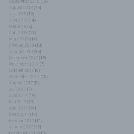
September 2018
(13)
August 2018
(10)
Juli 2018
(12)
g) Verantwortlicher oder für die Verarbeitung
Juni 2018
(14)
Verantwortlicher
Mai 2018
(5)
April 2018
(13)
Verantwortlicher oder für die Verarbeitung
März 2018
(14)
Verantwortlicher ist die natürliche oder juristische
Februar 2018
(18)
Person, Behörde, Einrichtung oder andere Stelle,
Januar 2018
(13)
die allein oder gemeinsam mit anderen über die
Dezember 2017
(18)
Zwecke und Mittel der Verarbeitung von
November 2017
(7)
personenbezogenen Daten entscheidet. Sind die
Oktober 2017
(6)
Zwecke und Mittel dieser Verarbeitung durch das
September 2017
(10)
Unionsrecht oder das Recht der Mitgliedstaaten
August 2017
(9)
vorgegeben, so kann der Verantwortliche
Juli 2017
(7)
beziehungsweise können die bestimmten Kriterien
Juni 2017
(14)
seiner Benennung nach dem Unionsrecht oder
Mai 2017
(13)
dem Recht der Mitgliedstaaten vorgesehen
April 2017
(14)
werden.
März 2017
(11)
Februar 2017
(11)
Januar 2017
(18)
Dezember 2016
(15)