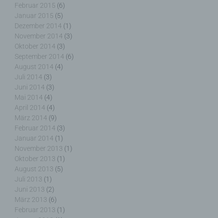
nicht als Empfänger.
Februar 2015
(6)
Januar 2015
(5)
Dezember 2014
(1)
November 2014
(3)
Oktober 2014
(3)
j) Dritter
September 2014
(6)
August 2014
(4)
Dritter ist eine natürliche oder juristische Person,
Juli 2014
(3)
Behörde, Einrichtung oder andere Stelle außer der
Juni 2014
(3)
betroffenen Person, dem Verantwortlichen, dem
Mai 2014
(4)
Auftragsverarbeiter und den Personen, die unter
April 2014
(4)
der unmittelbaren Verantwortung des
März 2014
(9)
Verantwortlichen oder des Auftragsverarbeiters
Februar 2014
(3)
befugt sind, die personenbezogenen Daten zu
Januar 2014
(1)
verarbeiten.
November 2013
(1)
Oktober 2013
(1)
August 2013
(5)
Juli 2013
(1)
k) Einwilligung
Juni 2013
(2)
März 2013
(6)
Februar 2013
(1)
Einwilligung ist jede von der betroffenen Person