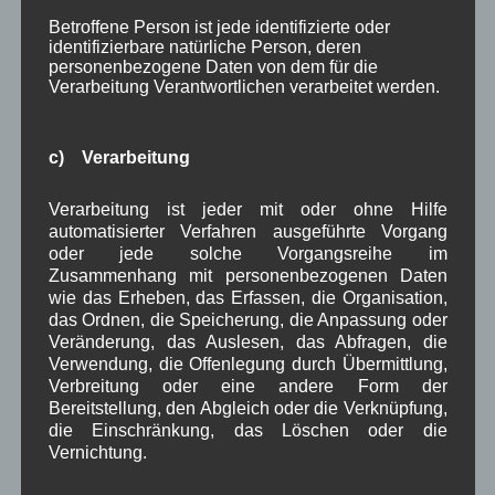
Januar 2024
(5)
Betroffene Person ist jede identifizierte oder
Dezember 2023
(8)
identifizierbare natürliche Person, deren
November 2023
(5)
personenbezogene Daten von dem für die
Oktober 2023
(8)
Verarbeitung Verantwortlichen verarbeitet werden.
September 2023
(8)
August 2023
(4)
Juli 2023
(8)
c) Verarbeitung
Juni 2023
(7)
Mai 2023
(8)
Verarbeitung ist jeder mit oder ohne Hilfe
April 2023
(10)
automatisierter Verfahren ausgeführte Vorgang
März 2023
(5)
oder jede solche Vorgangsreihe im
Februar 2023
(3)
Zusammenhang mit personenbezogenen Daten
Januar 2023
(8)
wie das Erheben, das Erfassen, die Organisation,
Dezember 2022
(7)
das Ordnen, die Speicherung, die Anpassung oder
November 2022
(8)
Veränderung, das Auslesen, das Abfragen, die
Oktober 2022
(8)
Verwendung, die Offenlegung durch Übermittlung,
September 2022
(2)
Verbreitung oder eine andere Form der
August 2022
(6)
Bereitstellung, den Abgleich oder die Verknüpfung,
Juli 2022
(5)
die Einschränkung, das Löschen oder die
Juni 2022
(4)
Vernichtung.
Mai 2022
(5)
April 2022
(8)