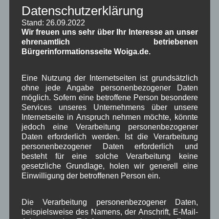
in Wallgau
(1.091)
Datenschutzerklärung
Kommunalpolitik
(85)
Stand: 26.09.2022
Pressespiegel
(282)
Wir freuen uns sehr über Ihr Interesse an unser
um Wallgau
(258)
ehrenamtlich betriebenen
Wallgau im Netz
(65)
Bürgerinformationsseite Woiga.de.
Schlagwörter
Eine Nutzung der Internetseiten ist grundsätzlich
ohne jede Angabe personenbezogener Daten
möglich. Sofern eine betroffene Person besondere
1250-Jahre
AlpenRaum
Arbeitsgruppe 1-13
,
,
,
Services unseres Unternehmens über unsere
Bauvorhaben
Internetseite in Anspruch nehmen möchte, könnte
Arbeitsmarkt
Asyl
,
,
,
jedoch eine Verarbeitung personenbezogener
Bildergalerie
Brauchtum
Daten erforderlich werden. Ist die Verarbeitung
Corona
,
,
,
personenbezogener Daten erforderlich und
Dorferneuerung
Dorfleben
besteht für eine solche Verarbeitung keine
,
,
gesetzliche Grundlage, holen wir generell eine
Dorfplatz
Einwilligung der betroffenen Person ein.
Fest
G7
Energiewende
,
,
,
,
Gewerbe
Gesundheit
Haushalt
,
,
,
Die Verarbeitung personenbezogener Daten,
beispielsweise des Namens, der Anschrift, E-Mail-
Infrastruktur
historische Bilder
Isarkies
,
,
,