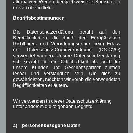
Gerd Erfert
bei
Über uns
alternativen Wegen, beispielsweise telefonisch, an
uns zu übermitteln.
Beitragsarchiv
Begriffsbestimmungen
Die Datenschutzerklärung beruht auf den
August 2026
(2)
Begrifflichkeiten, die durch den Europäischen
Juli 2026
(9)
Richtlinien- und Verordnungsgeber beim Erlass
Juni 2026
(4)
der Datenschutz-Grundverordnung (DS-GVO)
Mai 2026
(11)
verwendet wurden. Unsere Datenschutzerklärung
April 2026
(8)
soll sowohl für die Öffentlichkeit als auch für
März 2026
(9)
unsere Kunden und Geschäftspartner einfach
Februar 2026
(6)
lesbar und verständlich sein. Um dies zu
Januar 2026
(8)
gewährleisten, möchten wir vorab die verwendeten
Dezember 2025
(14)
Begrifflichkeiten erläutern.
November 2025
(5)
Oktober 2025
(8)
Wir verwenden in dieser Datenschutzerklärung
September 2025
(5)
unter anderem die folgenden Begriffe:
August 2025
(2)
Juli 2025
(9)
Juni 2025
(7)
a) personenbezogene Daten
Mai 2025
(3)