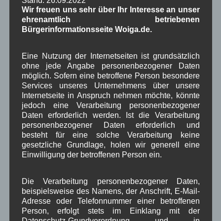
Wir freuen uns sehr über Ihr Interesse an unser
ehrenamtlich betriebenen
1250-Jahre
AlpenRaum
Arbeitsgruppe 1-13
,
,
,
Bürgerinformationsseite Woiga.de.
Bauvorhaben
Arbeitsmarkt
Asyl
,
,
,
Eine Nutzung der Internetseiten ist grundsätzlich
Bildergalerie
Brauchtum
Corona
ohne jede Angabe personenbezogener Daten
,
,
,
möglich. Sofern eine betroffene Person besondere
Dorferneuerung
Dorfleben
Services unseres Unternehmens über unsere
,
,
Internetseite in Anspruch nehmen möchte, könnte
Dorfplatz
Fest
G7
Energiewende
jedoch eine Verarbeitung personenbezogener
,
,
,
,
Daten erforderlich werden. Ist die Verarbeitung
Gewerbe
Gesundheit
Haushalt
,
,
,
personenbezogener Daten erforderlich und
besteht für eine solche Verarbeitung keine
Infrastruktur
historische Bilder
Isarkies
,
,
,
gesetzliche Grundlage, holen wir generell eine
Einwilligung der betroffenen Person ein.
Kirche
Kunsthandwerk
Landwirtschaft
,
,
,
Musik
Natur und Umwelt
Ochsenrennen
,
,
,
Die Verarbeitung personenbezogener Daten,
beispielsweise des Namens, der Anschrift, E-Mail-
Schule
Sport
Tourismus
Tagespflege
,
,
,
,
Adresse oder Telefonnummer einer betroffenen
Person, erfolgt stets im Einklang mit der
Veranstaltung
Verkehr
TV
Umfrage
,
,
,
,
Datenschutz-Grundverordnung und in