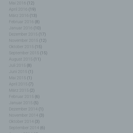
Mai 2016
(12)
Auftragsverarbeiter ist eine natürliche oder
April 2016
(19)
juristische Person, Behörde, Einrichtung oder
März 2016
(13)
andere Stelle, die personenbezogene Daten im
Februar 2016
(8)
Auftrag des Verantwortlichen verarbeitet.
Januar 2016
(10)
Dezember 2015
(17)
November 2015
(12)
Oktober 2015
(15)
i) Empfänger
September 2015
(15)
August 2015
(11)
Juli 2015
(8)
Empfänger ist eine natürliche oder juristische
Juni 2015
(1)
Person, Behörde, Einrichtung oder andere Stelle,
Mai 2015
(1)
der personenbezogene Daten offengelegt werden,
April 2015
(7)
unabhängig davon, ob es sich bei ihr um einen
Dritten handelt oder nicht. Behörden, die im
März 2015
(2)
Rahmen eines bestimmten Untersuchungsauftrags
Februar 2015
(6)
nach dem Unionsrecht oder dem Recht der
Januar 2015
(5)
Mitgliedstaaten möglicherweise
Dezember 2014
(1)
personenbezogene Daten erhalten, gelten jedoch
November 2014
(3)
nicht als Empfänger.
Oktober 2014
(3)
September 2014
(6)