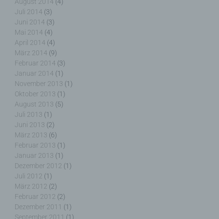
August 2014
(4)
Juli 2014
(3)
Juni 2014
(3)
j) Dritter
Mai 2014
(4)
April 2014
(4)
Dritter ist eine natürliche oder juristische Person,
März 2014
(9)
Behörde, Einrichtung oder andere Stelle außer der
Februar 2014
(3)
betroffenen Person, dem Verantwortlichen, dem
Januar 2014
(1)
Auftragsverarbeiter und den Personen, die unter
November 2013
(1)
der unmittelbaren Verantwortung des
Oktober 2013
(1)
Verantwortlichen oder des Auftragsverarbeiters
August 2013
(5)
befugt sind, die personenbezogenen Daten zu
Juli 2013
(1)
verarbeiten.
Juni 2013
(2)
März 2013
(6)
Februar 2013
(1)
Januar 2013
(1)
Dezember 2012
(1)
k) Einwilligung
Juli 2012
(1)
März 2012
(2)
Einwilligung ist jede von der betroffenen Person
Februar 2012
(2)
freiwillig für den bestimmten Fall in informierter
Dezember 2011
(1)
Weise und unmissverständlich abgegebene
September 2011
(1)