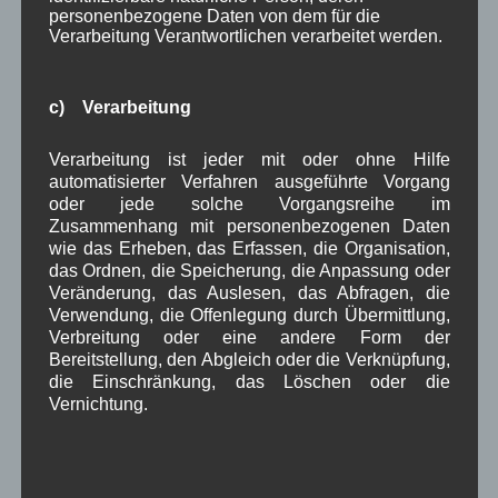
personenbezogene Daten von dem für die
Juni 2023
(7)
Verarbeitung Verantwortlichen verarbeitet werden.
Mai 2023
(8)
April 2023
(10)
März 2023
(5)
c) Verarbeitung
Februar 2023
(3)
Januar 2023
(8)
Verarbeitung ist jeder mit oder ohne Hilfe
Dezember 2022
(7)
automatisierter Verfahren ausgeführte Vorgang
November 2022
(8)
oder jede solche Vorgangsreihe im
Oktober 2022
(8)
Zusammenhang mit personenbezogenen Daten
September 2022
(2)
wie das Erheben, das Erfassen, die Organisation,
August 2022
(6)
das Ordnen, die Speicherung, die Anpassung oder
Juli 2022
(5)
Veränderung, das Auslesen, das Abfragen, die
Juni 2022
(4)
Verwendung, die Offenlegung durch Übermittlung,
Mai 2022
(5)
Verbreitung oder eine andere Form der
April 2022
(8)
Bereitstellung, den Abgleich oder die Verknüpfung,
März 2022
(6)
die Einschränkung, das Löschen oder die
Februar 2022
(4)
Vernichtung.
Januar 2022
(3)
Dezember 2021
(7)
November 2021
(9)
Oktober 2021
(8)