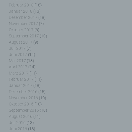
g) Verantwortlicher oder für die Verarbeitung
Februar 2018
(18)
Verantwortlicher
Januar 2018
(13)
Dezember 2017
(18)
Verantwortlicher oder für die Verarbeitung
November 2017
(7)
Verantwortlicher ist die natürliche oder juristische
Oktober 2017
(6)
Person, Behörde, Einrichtung oder andere Stelle,
September 2017
(10)
die allein oder gemeinsam mit anderen über die
August 2017
(9)
Zwecke und Mittel der Verarbeitung von
Juli 2017
(7)
personenbezogenen Daten entscheidet. Sind die
Juni 2017
(14)
Zwecke und Mittel dieser Verarbeitung durch das
Mai 2017
(13)
Unionsrecht oder das Recht der Mitgliedstaaten
April 2017
(14)
vorgegeben, so kann der Verantwortliche
März 2017
(11)
beziehungsweise können die bestimmten Kriterien
Februar 2017
(11)
seiner Benennung nach dem Unionsrecht oder
Januar 2017
(18)
dem Recht der Mitgliedstaaten vorgesehen
Dezember 2016
(15)
werden.
November 2016
(10)
Oktober 2016
(10)
September 2016
(10)
August 2016
(11)
Juli 2016
(13)
h) Auftragsverarbeiter
Juni 2016
(18)