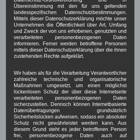
Übereinstimmung mit den für uns geltenden
Verwaltung
Video
,
,
landesspezifischen Datenschutzbestimmungen.
Mittels dieser Datenschutzerklärung möchte unser
Woiga.de
Vorstand Dorferneuerung
,
,
Unternehmen die Öffentlichkeit über Art, Umfang
und Zweck der von uns erhobenen, genutzten und
Zeitung
Zigarettensteig
,
verarbeiteten personenbezogenen Daten
informieren. Ferner werden betroffene Personen
mittels dieser Datenschutzerklärung über die ihnen
zustehenden Rechte aufgeklärt.
Bauernregel im August
Wir haben als für die Verarbeitung Verantwortlicher
Wenn St. Rochus truebe schaut, kommt die Raupe in das
zahlreiche technische und organisatorische
Kraut. 16. August
Maßnahmen umgesetzt, um einen möglichst
lückenlosen Schutz der über diese Internetseite
verarbeiteten personenbezogenen Daten
Neueste Kommentare
sicherzustellen. Dennoch können Internetbasierte
Datenübertragungen grundsätzlich
Sicherheitslücken aufweisen, sodass ein absoluter
WBE
bei
Über uns
Schutz nicht gewährleistet werden kann. Aus
Josef Otler, Verein fürr Geschichte
bei
Über uns
diesem Grund steht es jeder betroffenen Person
frei, personenbezogene Daten auch auf