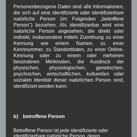
April 2025
(8)
Personenbezogene Daten sind alle Informationen,
März 2025
(5)
die sich auf eine identifizierte oder identifizierbare
Februar 2025
(9)
natürliche Person (im Folgenden „betroffene
Januar 2025
(8)
Person") beziehen. Als identifizierbar wird eine
Dezember 2024
(7)
natürliche Person angesehen, die direkt oder
November 2024
(14)
indirekt, insbesondere mittels Zuordnung zu einer
Oktober 2024
(10)
Kennung wie einem Namen, zu einer
September 2024
(8)
Kennnummer, zu Standortdaten, zu einer Online-
August 2024
(2)
Kennung oder zu einem oder mehreren
Juli 2024
(9)
besonderen Merkmalen, die Ausdruck der
Juni 2024
(4)
physischen, physiologischen, genetischen,
Mai 2024
(4)
psychischen, wirtschaftlichen, kulturellen oder
April 2024
(5)
sozialen Identität dieser natürlichen Person sind,
März 2024
(4)
identifiziert werden kann.
Februar 2024
(4)
Januar 2024
(5)
Dezember 2023
(8)
November 2023
(5)
b) betroffene Person
Oktober 2023
(8)
September 2023
(8)
August 2023
(4)
Betroffene Person ist jede identifizierte oder
identifizierbare natürliche Person, deren
Juli 2023
(8)