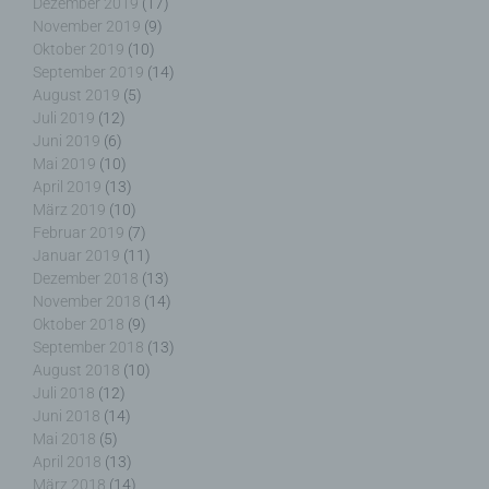
Dezember 2019
(17)
November 2019
(9)
Oktober 2019
(10)
September 2019
(14)
August 2019
(5)
f) Pseudonymisierung
Juli 2019
(12)
Juni 2019
(6)
Pseudonymisierung ist die Verarbeitung
Mai 2019
(10)
personenbezogener Daten in einer Weise, auf
April 2019
(13)
welche die personenbezogenen Daten ohne
März 2019
(10)
Hinzuziehung zusätzlicher Informationen nicht
Februar 2019
(7)
mehr einer spezifischen betroffenen Person
Januar 2019
(11)
zugeordnet werden können, sofern diese
Dezember 2018
(13)
zusätzlichen Informationen gesondert aufbewahrt
November 2018
(14)
werden und technischen und organisatorischen
Oktober 2018
(9)
Maßnahmen unterliegen, die gewährleisten, dass
September 2018
(13)
die personenbezogenen Daten nicht einer
August 2018
(10)
identifizierten oder identifizierbaren natürlichen
Juli 2018
(12)
Person zugewiesen werden.
Juni 2018
(14)
Mai 2018
(5)
April 2018
(13)
März 2018
(14)