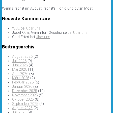
Wenn's regnet im August, regnet's Honig und guten Most.
Neueste Kommentare
WBE
bei
Über uns
Josef Otler, Verein fürr Geschichte
bei
Über uns
Gerd Erfert
bei
Über uns
Beitragsarchiv
August 2026
(2)
Juli 2026
(9)
Juni 2026
(4)
Mai 2026
(11)
April 2026
(8)
März 2026
(9)
Februar 2026
(6)
Januar 2026
(8)
Dezember 2025
(14)
November 2025
(5)
Oktober 2025
(8)
September 2025
(5)
August 2025
(2)
Juli 2025
(9)