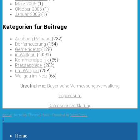
März 2006
(1)
Oktober 2005
(1)
Januar 2005
(1)
Kategorien für Beiträge
Aushang Rathaus
(232)
Dorferneuerung
(154)
Gemeinderat
(128)
in Wallgau
(1.091)
Kommunalpolitik
(85)
Pressespiegel
(282)
um Wallgau
(258)
Wallgau im Netz
(65)
Uraufnahme:
Bayerische Vermessungsverwaltung
Impressum
Datenschutzerklärung
evolve
theme by Theme4Press - Powered by
WordPress
Home