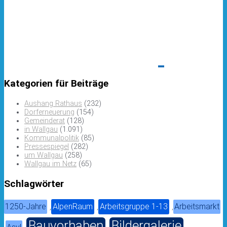
Kategorien für Beiträge
Aushang Rathaus
(232)
Dorferneuerung
(154)
Gemeinderat
(128)
in Wallgau
(1.091)
Kommunalpolitik
(85)
Pressespiegel
(282)
um Wallgau
(258)
Wallgau im Netz
(65)
Schlagwörter
1250-Jahre
AlpenRaum
Arbeitsgruppe 1-13
Arbeitsmarkt
,
,
,
Bauvorhaben
Bildergalerie