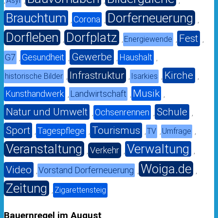
Asyl
,
,
,
,
Brauchtum
Dorferneuerung
Corona
,
,
,
Dorfleben
Dorfplatz
Fest
Energiewende
,
,
,
,
Gewerbe
G7
Gesundheit
Haushalt
,
,
,
,
Infrastruktur
Kirche
historische Bilder
Isarkies
,
,
,
,
Musik
Kunsthandwerk
Landwirtschaft
,
,
,
Natur und Umwelt
Schule
Ochsenrennen
,
,
,
Sport
Tourismus
Tagespflege
TV
Umfrage
,
,
,
,
,
Veranstaltung
Verwaltung
Verkehr
,
,
,
Woiga.de
Video
Vorstand Dorferneuerung
,
,
,
Zeitung
Zigarettensteig
,
Bauernregel im August