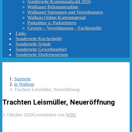
Sonderseite Kommunalwahl 2026
Wallgauer Bebauungspläne
Wallgauer Satzungen und Verordnungen
Wallgau Online-Kartenmaterial
Parkplätze u. Parkgebüren
Gesetze – Verordnungen – Fachbegriffe
Links
Sonderseite Kirchenböbl
Sonderseite Schule
Sonderseite Gewerbegebiet
Sonderseite Dorferneuerung
Startseite
in Wallgau
Trachten Leismüller, Neueröffnung
Trachten Leismüller, Neueröffnung
3. Oktober 2020
Geschrieben von
WBE