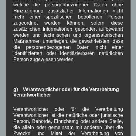
Baumaßnahme
welche die personenbezogenen Daten ohne
in der
Hinzuziehung zusätzlicher Informationen nicht
Dorferneuerun
mehr einer spezifischen betroffenen Person
g
zugeordnet werden können, sofern diese
zusätzlichen Informationen gesondert aufbewahrt
Baubeginn:
werden und technischen und organisatorischen
Fußweg „Hölle“ und „Zigarettensteig“ am 21.
Maßnahmen unterliegen, die gewährleisten, dass
die personenbezogenen Daten nicht einer
September 2015
identifizierten oder identifizierbaren natürlichen
Bauende:
Person zugewiesen werden.
Voraussichtlich am 20. November 2015
Mit Bildern und Video von den Baufortschritten
Weiterlesen
g) Verantwortlicher oder für die Verarbeitung
Verantwortlicher
Aushang Rathaus
,
Dorferneuerung
,
in Wallgau
Bauvorhaben
,
Bildergalerie
,
Dorferneuerung
,
Video
,
Woiga.de
,
Verantwortlicher oder für die Verarbeitung
Zigarettensteig
Verantwortlicher ist die natürliche oder juristische
Person, Behörde, Einrichtung oder andere Stelle,
die allein oder gemeinsam mit anderen über die
Holzarbeiten am Simetsberg
Zwecke und Mittel der Verarbeitung von