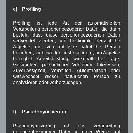
Mittwoch
30.09.2015
e) Profiling
16:00 – 20:00 Uhr
Grund und
Profiling ist jede Art der automatisierten
Verarbeitung personenbezogener Daten, die darin
Mittelschule
besteht, dass diese personenbezogenen Daten
Mauthweg
verwendet werden, um bestimmte persönliche
11, Mittenwald
Aspekte, die sich auf eine natürliche Person
beziehen, zu bewerten, insbesondere, um Aspekte
Disclaimer
bezüglich Arbeitsleistung, wirtschaftlicher Lage,
Quelle: Aushang am Rathaus Wallgau
Gesundheit, persönlicher Vorlieben, Interessen,
Zuverlässigkeit, Verhalten, Aufenthaltsort oder
Ortswechsel dieser natürlichen Person zu
Aushang Rathaus
,
um Wallgau
analysieren oder vorherzusagen.
Dorferneuerung: 1.
Baumaßnahmen
f) Pseudonymisierung
Information zur
Pseudonymisierung ist die Verarbeitung
1.
personenbezogener Daten in einer Weise, auf