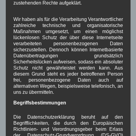
Sammlung von
zustehenden Rechte aufgeklärt.
schadstoffhaltigen
Abfällen aus
Wir haben als für die Verarbeitung Verantwortlicher
Haushaltungen.
zahlreiche technische und organisatorische
Maßnahmen umgesetzt, um einen möglichst
Am Freitag, den 16.10.2015 von 08:30 Uhr bis
lückenlosen Schutz der über diese Internetseite
09:30 Uhr am Wertstoffhof in Wallgau.
verarbeiteten personenbezogenen Daten
sicherzustellen. Dennoch können Internetbasierte
Datenübertragungen grundsätzlich
Weiterlesen
Sicherheitslücken aufweisen, sodass ein absoluter
Schutz nicht gewährleistet werden kann. Aus
diesem Grund steht es jeder betroffenen Person
Aushang Rathaus
,
in Wallgau
frei, personenbezogene Daten auch auf
alternativen Wegen, beispielsweise telefonisch, an
Dorferneuerung:
uns zu übermitteln.
Vorstandssitzung 13.10.2015
Begriffsbestimmungen
Einladung
Die Datenschutzerklärung beruht auf den
Begrifflichkeiten, die durch den Europäischen
zur nächsten
Richtlinien- und Verordnungsgeber beim Erlass
öffentlichen
der Datenschutz-Grundverordnung (DS-GVO)