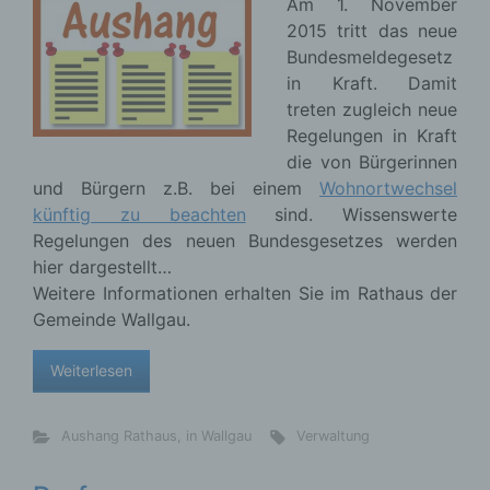
Am 1. November
der unmittelbaren Verantwortung des
2015 tritt das neue
Verantwortlichen oder des Auftragsverarbeiters
Bundesmeldegesetz
befugt sind, die personenbezogenen Daten zu
verarbeiten.
in Kraft. Damit
treten zugleich neue
Regelungen in Kraft
die von Bürgerinnen
und Bürgern z.B. bei einem
Wohnortwechsel
k) Einwilligung
künftig zu beachten
sind. Wissenswerte
Regelungen des neuen Bundesgesetzes werden
Einwilligung ist jede von der betroffenen Person
freiwillig für den bestimmten Fall in informierter
hier dargestellt…
Weise und unmissverständlich abgegebene
Weitere Informationen erhalten Sie im Rathaus der
Willensbekundung in Form einer Erklärung oder
Gemeinde Wallgau.
einer sonstigen eindeutigen bestätigenden
Handlung, mit der die betroffene Person zu
Weiterlesen
verstehen gibt, dass sie mit der Verarbeitung der
sie betreffenden personenbezogenen Daten
einverstanden ist.
Aushang Rathaus
,
in Wallgau
Verwaltung