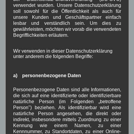
Vorstandssitzung
verwendet wurden. Unsere Datenschutzerklärung
soll sowohl für die Öffentlichkeit als auch für
der Dorferneuerung
unsere Kunden und Geschäftspartner einfach
Wallgau am
lesbar und verständlich sein. Um dies zu
Dienstag 13.10.2015
gewährleisten, möchten wir vorab die verwendeten
um 19 Uhr im Gasthaus zur Post wird herzlich
Begrifflichkeiten erläutern.
eingeladen.
Wir verwenden in dieser Datenschutzerklärung
Weiterlesen
unter anderem die folgenden Begriffe:
Aushang Rathaus
,
Dorferneuerung
,
in Wallgau
a) personenbezogene Daten
Dorferneuerung
,
Gesundheit
,
Verkehr
,
Vorstand Dorferneuerung
Personenbezogene Daten sind alle Informationen,
Bundeswehr: Meldung von
die sich auf eine identifizierte oder identifizierbare
natürliche Person (im Folgenden „betroffene
Übungen
Person") beziehen. Als identifizierbar wird eine
natürliche Person angesehen, die direkt oder
indirekt, insbesondere mittels Zuordnung zu einer
Bekanntmachu
Kennung wie einem Namen, zu einer
ng:
Kennnummer, zu Standortdaten, zu einer Online-