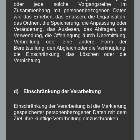
oder jede solche Vorgangsreihe im
Zusammenhang mit personenbezogenen Daten
Bekanntmachu
wie das Erheben, das Erfassen, die Organisation,
das Ordnen, die Speicherung, die Anpassung oder
ng:
Veränderung, das Auslesen, das Abfragen, die
Freiwilliger
Verwendung, die Offenlegung durch Übermittlung,
Verbreitung oder eine andere Form der
Wehrdienst
Bereitstellung, den Abgleich oder die Verknüpfung,
Übermittlung von
die Einschränkung, das Löschen oder die
Daten an das
Vernichtung.
Bundesamt für
Wehrverwaltung.
Weiterlesen
d) Einschränkung der Verarbeitung
Einschränkung der Verarbeitung ist die Markierung
Aushang Rathaus
Verwaltung
gespeicherter personenbezogener Daten mit dem
Ziel, ihre künftige Verarbeitung einzuschränken.
Blutspenden 30.09.2015