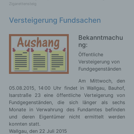
Cookies / SessionStorage / LocalStorage
Versteigerung Fundsachen
Die Internetseiten verwenden teilweise so
Bekanntmachu
genannte Cookies, LocalStorage und
ng:
SessionStorage. Dies dient dazu, unser Angebot
nutzerfreundlicher, effektiver und sicherer zu
Öffentliche
machen. Local Storage und SessionStorage ist
Versteigerung von
eine Technologie, mit welcher ihr Browser Daten
auf Ihrem Computer oder mobilen Gerät
Fundgegenständen
abspeichert. Cookies sind Textdateien, welche
über einen Internetbrowser auf einem
Am Mittwoch, den
Computersystem abgelegt und gespeichert
05.08.2015, 14:00 Uhr findet in Wallgau, Bauhof,
werden. Sie können die Verwendung von Cookies,
Isarstraße 23 eine öffentliche Verteigerung von
LocalStorage und SessionStorage durch
Fundgegenständen, die sich länger als sechs
entsprechende Einstellung in Ihrem Browser
Monate in Verwahrung des Fundamtes befinden
verhindern.
und deren Eigentümer nicht ermittelt werden
konnten statt.
Zahlreiche Internetseiten und Server verwenden
Wallgau, den 22 Juli 2015
Cookies. Viele Cookies enthalten eine sogenannte
Cookie-ID. Eine Cookie-ID ist eine eindeutige
Disclaimer
Kennung des Cookies. Sie besteht aus einer