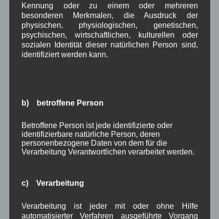
Kennung oder zu einem oder mehreren
Die Karwendel
besonderen Merkmalen, die Ausdruck der
Kaserne meldet
physischen, physiologischen, genetischen,
Übungen mit
psychischen, wirtschaftlichen, kulturellen oder
Märschen, Biwak
sozialen Identität dieser natürlichen Person sind,
und Einsatz von
identifiziert werden kann.
Manövermunition im Bereich Wallgau, Obernach
und Neugläger Alm im Zeitraum vom 06.10. bis
08.10.2015 an.
b) betroffene Person
Detailierte Angaben finden Sie am Aushang des
Wallgauer Rathauses.
Betroffene Person ist jede identifizierte oder
identifizierbare natürliche Person, deren
Disclaimer
personenbezogene Daten von dem für die
Quelle: Aushang am Rathaus Wallgau
Verarbeitung Verantwortlichen verarbeitet werden.
Aushang Rathaus
,
um Wallgau
c) Verarbeitung
Datenübermittlung für
Verarbeitung ist jeder mit oder ohne Hilfe
Wehrverwaltung
automatisierter Verfahren ausgeführte Vorgang