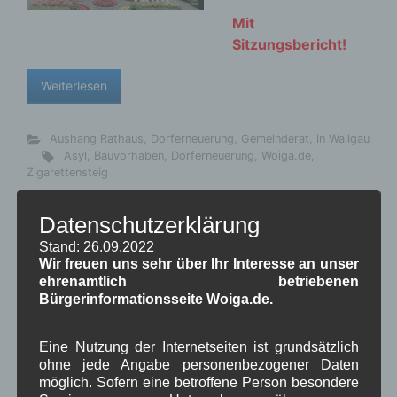
Mit
Sitzungsbericht!
Weiterlesen
Aushang Rathaus
,
Dorferneuerung
,
Gemeinderat
,
in Wallgau
Asyl
,
Bauvorhaben
,
Dorferneuerung
,
Woiga.de
,
Zigarettensteig
Sperrung der Mautstraße
Datenschutzerklärung
Vorderriß
Stand: 26.09.2022
Wir freuen uns sehr über Ihr Interesse an unser
ehrenamtlich betriebenen
Bekanntmachu
Bürgerinformationsseite Woiga.de.
ng:
Nach Informationen
Eine Nutzung der Internetseiten ist grundsätzlich
ohne jede Angabe personenbezogener Daten
des zuständigen
möglich. Sofern eine betroffene Person besondere
Forstbetriebs Bad