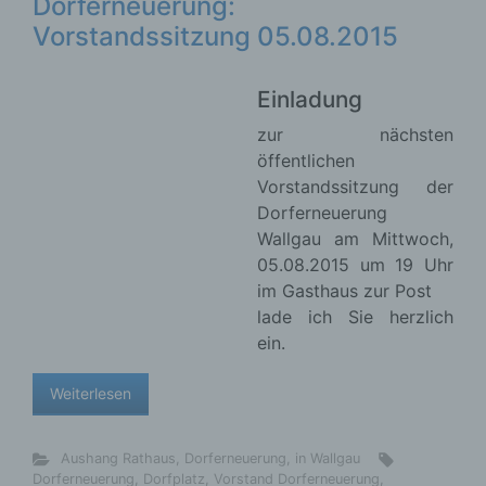
Dorferneuerung:
Vorstandssitzung 05.08.2015
Name und Anschrift des für die Verarbeitung
Verantwortlichen
Einladung
Verantwortlicher im Sinne der Datenschutz-
zur nächsten
Grundverordnung, sonstiger in den Mitgliedstaaten
öffentlichen
der Europäischen Union geltenden
Vorstandssitzung der
Datenschutzgesetze und anderer Bestimmungen
mit datenschutzrechtlichem Charakter ist die:
Dorferneuerung
Wallgau am Mittwoch, 05.08.2015 um 19 Uhr im
Gasthaus zur Post
Nicht kommerzielle Homepage Woiga.de
lade ich Sie herzlich ein.
Wolfgang Behling
Weiterlesen
Karwendelstraße 9
82499 Wallgau
Aushang Rathaus
,
Dorferneuerung
,
in Wallgau
Deutschland
Dorferneuerung
,
Dorfplatz
,
Vorstand Dorferneuerung
,
Zigarettensteig
E-Mail: wolfgang.behling@t-online.de