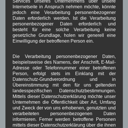
Services unseres Unternehmens über unsere
Tölz, ist die
Internetseite in Anspruch nehmen möchte, könnte
Mautstraße
jedoch eine Verarbeitung personenbezogener
zwischen Wallgau und Vorderriß von Montag
Daten erforderlich werden. Ist die Verarbeitung
personenbezogener Daten erforderlich und
19.10.2015 08:00 Uhr bis Mittwoch 21.10.2015
besteht für eine solche Verarbeitung keine
18:00 Uhr wegen Fahrbahnarbeiten komplett
gesetzliche Grundlage, holen wir generell eine
gesperrt.
Einwilligung der betroffenen Person ein.
Disclaimer
Die Verarbeitung personenbezogener Daten,
Quelle: Aushang am Rathaus Wallgau
beispielsweise des Namens, der Anschrift, E-Mail-
Adresse oder Telefonnummer einer betroffenen
Aushang Rathaus
,
um Wallgau
Bauvorhaben
,
Verkehr
Person, erfolgt stets im Einklang mit der
Datenschutz-Grundverordnung und in
Übereinstimmung mit den für uns geltenden
Sammlung schadstoffhaltiger
landesspezifischen Datenschutzbestimmungen.
Abfälle
Mittels dieser Datenschutzerklärung möchte unser
Unternehmen die Öffentlichkeit über Art, Umfang
und Zweck der von uns erhobenen, genutzten und
Bekanntmachu
verarbeiteten personenbezogenen Daten
ng:
informieren. Ferner werden betroffene Personen
mittels dieser Datenschutzerklärung über die ihnen