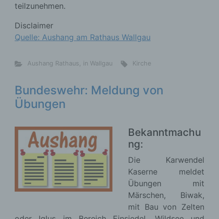
teilzunehmen.
Disclaimer
Quelle: Aushang am Rathaus Wallgau
Aushang Rathaus
,
in Wallgau
Kirche
Bundeswehr: Meldung von
Übungen
Bekanntmachu
ng:
Die Karwendel
Kaserne meldet
Übungen mit
Märschen, Biwak,
mit Bau von Zelten
oder Iglus im Bereich Einsiedel, Wildsee und