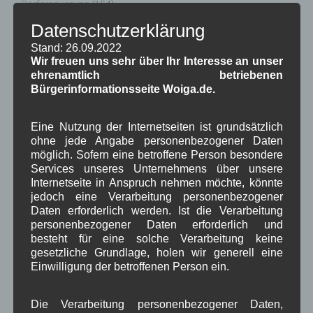
Dorferneuerung
(154)
Gemeinderat
(128)
Datenschutzerklärung
in Wallgau
(1.091)
Stand: 26.09.2022
Kommunalpolitik
(85)
Wir freuen uns sehr über Ihr Interesse an unser
Pressespiegel
(282)
ehrenamtlich betriebenen
um Wallgau
(258)
Bürgerinformationsseite Woiga.de.
Wallgau im Netz
(65)
Eine Nutzung der Internetseiten ist grundsätzlich
Schlagwörter
ohne jede Angabe personenbezogener Daten
möglich. Sofern eine betroffene Person besondere
Services unseres Unternehmens über unsere
1250-Jahre
AlpenRaum
Arbeitsgruppe 1-13
,
,
,
Internetseite in Anspruch nehmen möchte, könnte
jedoch eine Verarbeitung personenbezogener
Bauvorhaben
Arbeitsmarkt
Asyl
,
,
,
Daten erforderlich werden. Ist die Verarbeitung
personenbezogener Daten erforderlich und
Bildergalerie
Brauchtum
Corona
,
,
,
besteht für eine solche Verarbeitung keine
gesetzliche Grundlage, holen wir generell eine
Dorferneuerung
Dorfleben
,
,
Einwilligung der betroffenen Person ein.
Dorfplatz
Fest
G7
Energiewende
,
,
,
,
Die Verarbeitung personenbezogener Daten,
Gewerbe
Gesundheit
Haushalt