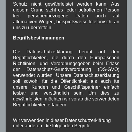
geraten.
Schutz nicht gewährleistet werden kann. Aus
diesem Grund steht es jeder betroffenen Person
frei, personenbezogene Daten auch auf
Neueste Kommentare
alternativen Wegen, beispielsweise telefonisch, an
uns zu übermitteln.
WBE
bei
Über uns
Begriffsbestimmungen
Josef Otler, Verein fürr Geschichte
bei
Über uns
Die Datenschutzerklärung beruht auf den
Begrifflichkeiten, die durch den Europäischen
Gerd Erfert
bei
Über uns
Richtlinien- und Verordnungsgeber beim Erlass
der Datenschutz-Grundverordnung (DS-GVO)
verwendet wurden. Unsere Datenschutzerklärung
Beitragsarchiv
soll sowohl für die Öffentlichkeit als auch für
unsere Kunden und Geschäftspartner einfach
August 2026
(3)
lesbar und verständlich sein. Um dies zu
Juli 2026
(9)
gewährleisten, möchten wir vorab die verwendeten
Juni 2026
(4)
Begrifflichkeiten erläutern.
Mai 2026
(11)
April 2026
(8)
Wir verwenden in dieser Datenschutzerklärung
März 2026
(9)
unter anderem die folgenden Begriffe:
Februar 2026
(6)