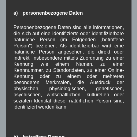
Januar 2026
(8)
Dezember 2025
(14)
a) personenbezogene Daten
November 2025
(5)
Oktober 2025
(8)
Personenbezogene Daten sind alle Informationen,
September 2025
(5)
die sich auf eine identifizierte oder identifizierbare
August 2025
(2)
natürliche Person (im Folgenden „betroffene
Juli 2025
(9)
Person") beziehen. Als identifizierbar wird eine
Juni 2025
(7)
natürliche Person angesehen, die direkt oder
Mai 2025
(3)
indirekt, insbesondere mittels Zuordnung zu einer
April 2025
(8)
Kennung wie einem Namen, zu einer
März 2025
(5)
Kennnummer, zu Standortdaten, zu einer Online-
Februar 2025
(9)
Kennung oder zu einem oder mehreren
Januar 2025
(8)
besonderen Merkmalen, die Ausdruck der
Dezember 2024
(7)
physischen, physiologischen, genetischen,
November 2024
(14)
psychischen, wirtschaftlichen, kulturellen oder
Oktober 2024
(10)
sozialen Identität dieser natürlichen Person sind,
September 2024
(8)
identifiziert werden kann.
August 2024
(2)
Juli 2024
(9)
Juni 2024
(4)
Mai 2024
(4)