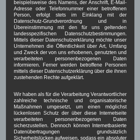
,
,
,
beispielsweise des Namens, der Anschrift, E-Mail-
Adresse oder Telefonnummer einer betroffenen
Infrastruktur
historische Bilder
Isarkies
,
,
,
Person, erfolgt stets im Einklang mit der
Datenschutz-Grundverordnung und in
Kirche
Kunsthandwerk
Landwirtschaft
,
,
,
Übereinstimmung mit den für uns geltenden
landesspezifischen Datenschutzbestimmungen.
Musik
Natur und Umwelt
Ochsenrennen
,
,
,
Mittels dieser Datenschutzerklärung möchte unser
Schule
Sport
Tourismus
Unternehmen die Öffentlichkeit über Art, Umfang
Tagespflege
,
,
,
,
und Zweck der von uns erhobenen, genutzten und
Veranstaltung
verarbeiteten personenbezogenen Daten
Verkehr
TV
Umfrage
,
,
,
,
informieren. Ferner werden betroffene Personen
Verwaltung
mittels dieser Datenschutzerklärung über die ihnen
Video
,
,
zustehenden Rechte aufgeklärt.
Woiga.de
Vorstand Dorferneuerung
,
,
Wir haben als für die Verarbeitung Verantwortlicher
Zeitung
Zigarettensteig
,
zahlreiche technische und organisatorische
Maßnahmen umgesetzt, um einen möglichst
lückenlosen Schutz der über diese Internetseite
Bauernregel im August
verarbeiteten personenbezogenen Daten
sicherzustellen. Dennoch können Internetbasierte
Datenübertragungen grundsätzlich
Was Juli und August nicht taten, wird auch im September nicht
Sicherheitslücken aufweisen, sodass ein absoluter