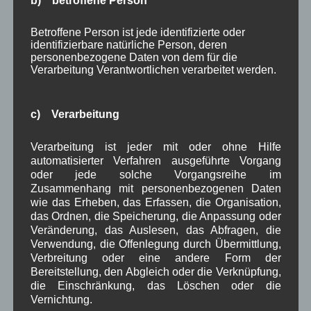
b) betroffene Person
April 2024
(5)
März 2024
(4)
Betroffene Person ist jede identifizierte oder
Februar 2024
(4)
identifizierbare natürliche Person, deren
Januar 2024
(5)
personenbezogene Daten von dem für die
Dezember 2023
(8)
Verarbeitung Verantwortlichen verarbeitet werden.
November 2023
(5)
Oktober 2023
(8)
September 2023
(8)
c) Verarbeitung
August 2023
(4)
Juli 2023
(8)
Verarbeitung ist jeder mit oder ohne Hilfe
Juni 2023
(7)
automatisierter Verfahren ausgeführte Vorgang
Mai 2023
(8)
oder jede solche Vorgangsreihe im
April 2023
(10)
Zusammenhang mit personenbezogenen Daten
März 2023
(5)
wie das Erheben, das Erfassen, die Organisation,
Februar 2023
(3)
das Ordnen, die Speicherung, die Anpassung oder
Januar 2023
(8)
Veränderung, das Auslesen, das Abfragen, die
Dezember 2022
(7)
Verwendung, die Offenlegung durch Übermittlung,
November 2022
(8)
Verbreitung oder eine andere Form der
Oktober 2022
(8)
Bereitstellung, den Abgleich oder die Verknüpfung,
September 2022
(2)
die Einschränkung, das Löschen oder die
August 2022
(6)
Vernichtung.
Juli 2022
(5)