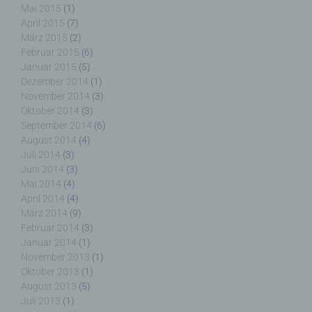
personenbezogene Daten erhalten, gelten jedoch
Mai 2015
(1)
nicht als Empfänger.
April 2015
(7)
März 2015
(2)
Februar 2015
(6)
Januar 2015
(5)
Dezember 2014
(1)
j) Dritter
November 2014
(3)
Oktober 2014
(3)
Dritter ist eine natürliche oder juristische Person,
September 2014
(6)
Behörde, Einrichtung oder andere Stelle außer der
August 2014
(4)
betroffenen Person, dem Verantwortlichen, dem
Juli 2014
(3)
Auftragsverarbeiter und den Personen, die unter
Juni 2014
(3)
der unmittelbaren Verantwortung des
Mai 2014
(4)
Verantwortlichen oder des Auftragsverarbeiters
April 2014
(4)
befugt sind, die personenbezogenen Daten zu
März 2014
(9)
verarbeiten.
Februar 2014
(3)
Januar 2014
(1)
November 2013
(1)
Oktober 2013
(1)
k) Einwilligung
August 2013
(5)
Juli 2013
(1)