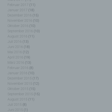
Februar 2017
(11)
Januar 2017
(18)
h) Auftragsverarbeiter
Dezember 2016
(15)
November 2016
(10)
Auftragsverarbeiter ist eine natürliche oder
Oktober 2016
(10)
juristische Person, Behörde, Einrichtung oder
September 2016
(10)
andere Stelle, die personenbezogene Daten im
August 2016
(11)
Auftrag des Verantwortlichen verarbeitet.
Juli 2016
(13)
Juni 2016
(18)
Mai 2016
(12)
April 2016
(19)
i) Empfänger
März 2016
(13)
Februar 2016
(8)
Januar 2016
(10)
Empfänger ist eine natürliche oder juristische
Dezember 2015
(17)
Person, Behörde, Einrichtung oder andere Stelle,
der personenbezogene Daten offengelegt werden,
November 2015
(12)
unabhängig davon, ob es sich bei ihr um einen
Oktober 2015
(15)
Dritten handelt oder nicht. Behörden, die im
September 2015
(15)
Rahmen eines bestimmten Untersuchungsauftrags
August 2015
(11)
nach dem Unionsrecht oder dem Recht der
Juli 2015
(8)
Mitgliedstaaten möglicherweise
Juni 2015
(1)