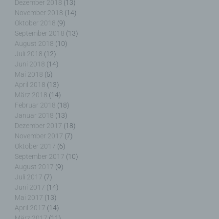
Dezember 2018
(13)
November 2018
(14)
Oktober 2018
(9)
September 2018
(13)
g) Verantwortlicher oder für die Verarbeitung
August 2018
(10)
Verantwortlicher
Juli 2018
(12)
Juni 2018
(14)
Verantwortlicher oder für die Verarbeitung
Mai 2018
(5)
Verantwortlicher ist die natürliche oder juristische
April 2018
(13)
Person, Behörde, Einrichtung oder andere Stelle,
März 2018
(14)
die allein oder gemeinsam mit anderen über die
Februar 2018
(18)
Zwecke und Mittel der Verarbeitung von
Januar 2018
(13)
personenbezogenen Daten entscheidet. Sind die
Dezember 2017
(18)
Zwecke und Mittel dieser Verarbeitung durch das
November 2017
(7)
Unionsrecht oder das Recht der Mitgliedstaaten
Oktober 2017
(6)
vorgegeben, so kann der Verantwortliche
September 2017
(10)
beziehungsweise können die bestimmten Kriterien
August 2017
(9)
seiner Benennung nach dem Unionsrecht oder
Juli 2017
(7)
dem Recht der Mitgliedstaaten vorgesehen
Juni 2017
(14)
werden.
Mai 2017
(13)
April 2017
(14)
März 2017
(11)