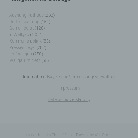
Nicht kommerzielle Homepage Woiga.de
Aushang Rathaus
(232)
Wolfgang Behling
Dorferneuerung
(154)
Gemeinderat
(128)
Karwendelstraße 9
in Wallgau
(1.091)
Kommunalpolitik
(85)
82499 Wallgau
Pressespiegel
(282)
um Wallgau
(258)
Deutschland
Wallgau im Netz
(65)
E-Mail: wolfgang.behling@t-online.de
Cookies / SessionStorage / LocalStorage
Uraufnahme:
Bayerische Vermessungsverwaltung
Impressum
Die Internetseiten verwenden teilweise so
genannte Cookies, LocalStorage und
Datenschutzerklärung
SessionStorage. Dies dient dazu, unser Angebot
nutzerfreundlicher, effektiver und sicherer zu
machen. Local Storage und SessionStorage ist
eine Technologie, mit welcher ihr Browser Daten
auf Ihrem Computer oder mobilen Gerät
abspeichert. Cookies sind Textdateien, welche
evolve
theme by Theme4Press - Powered by
WordPress