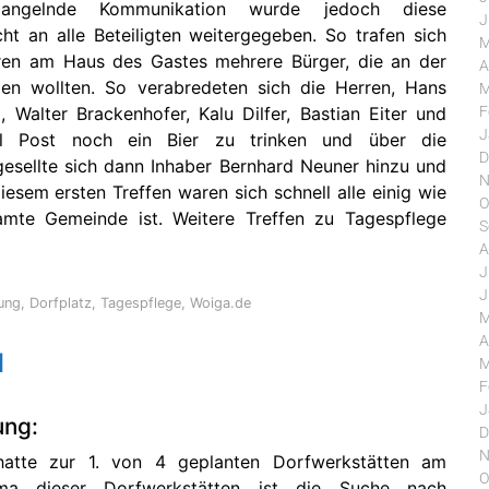
mangelnde Kommunikation wurde jedoch diese
J
ht an alle Beteiligten weitergegeben. So trafen sich
M
ren am Haus des Gastes mehrere Bürger, die an der
A
men wollten. So verabredeten sich die Herren, Hans
M
F
, Walter Brackenhofer, Kalu Dilfer, Bastian Eiter und
J
l Post noch ein Bier zu trinken und über die
D
gesellte sich dann Inhaber Bernhard Neuner hinzu und
N
iesem ersten Treffen waren sich schnell alle einig wie
O
mte Gemeinde ist. Weitere Treffen zu Tagespflege
S
A
J
J
ung
,
Dorfplatz
,
Tagespflege
,
Woiga.de
M
A
l
M
F
J
ung:
D
N
hatte zur 1. von 4 geplanten Dorfwerkstätten am
O
ema dieser Dorfwerkstätten ist die Suche nach