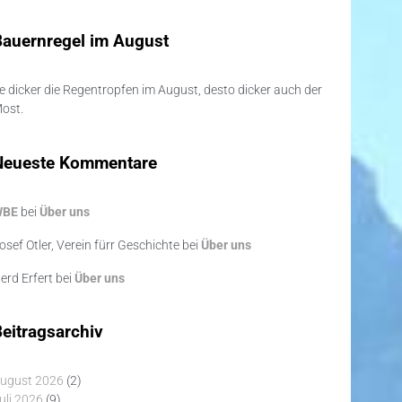
Bauernregel im August
e dicker die Regentropfen im August, desto dicker auch der
ost.
Neueste Kommentare
WBE
bei
Über uns
osef Otler, Verein fürr Geschichte
bei
Über uns
erd Erfert
bei
Über uns
eitragsarchiv
ugust 2026
(2)
uli 2026
(9)