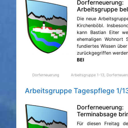
Dorferneuerung:
Arbeitsgruppe be
Die neue Arbeitsgrupp
Kirchenböbl. Insbeson
kann Bastian Eiter we
ehemaligen Wohnort S
fundiertes Wissen über
zurückgegriffen werden
BEI
Dorferneuerung
Arbeitsgruppe 1-13
,
Dorferneuer
Arbeitsgruppe Tagespflege 1/1
Dorferneuerung:
Terminabsage bri
Für diesen Freitag de