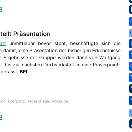
3
h
tellt Präsentation
att
unmittelbar bevor steht, beschäftigte sich die
 damit, eine Präsentation der bisherigen Erkenntnisse
e Ergebnisse der Gruppe werden dann von Wolfgang
er bis zur nächsten Dorfwerkstatt in eine Powerpoint-
gefasst.
BEI
Kirchenböbl
ung
,
Dorfplatz
,
Tagespflege
,
Woiga.de
3