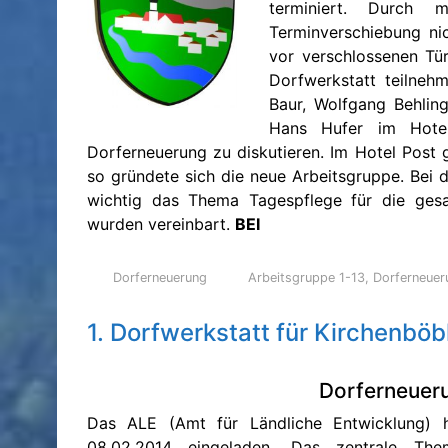
terminiert. Durch 
Terminverschiebung nic
vor verschlossenen Tü
Dorfwerkstatt teilneh
Baur, Wolfgang Behling
Hans Hufer im Hote
Dorferneuerung zu diskutieren. Im Hotel Post 
so gründete sich die neue Arbeitsgruppe. Bei d
wichtig das Thema Tagespflege für die gesa
wurden vereinbart.
BEI
Kirchenböbl
Dorferneuerung
Arbeitsgruppe 1-13
,
Dorferneuer
1. Dorfwerkstatt für Kirchenböb
Dorferneuer
Das ALE (Amt für Ländliche Entwicklung) 
08.02.2014 eingeladen. Das zentrale Th