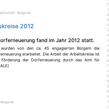
F
J
wirtschaft
,
Woiga.de
D
N
skreise 2012
O
S
A
Dorferneuerung fand im Jahr 2012 statt.
J
J
en wurden von den ca. 45 engagierten Bürgern die
M
erneuerung erarbeitet. Die Arbeit der Arbeitskreise ist
A
e Förderung der Dorferneuerung durch das Amt für
M
(ALE)
F
J
D
N
O
S
A
J
,
Woiga.de
J