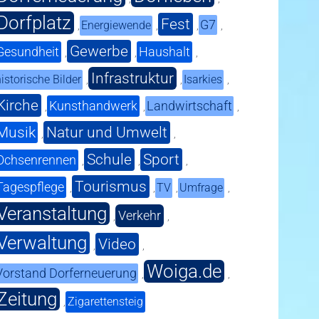
Dorfplatz
Fest
G7
Energiewende
,
,
,
,
Gewerbe
Gesundheit
Haushalt
,
,
,
Infrastruktur
istorische Bilder
Isarkies
,
,
,
Kirche
Kunsthandwerk
Landwirtschaft
,
,
,
Musik
Natur und Umwelt
,
,
Schule
Sport
Ochsenrennen
,
,
,
Tourismus
Tagespflege
TV
Umfrage
,
,
,
,
Veranstaltung
Verkehr
,
,
Verwaltung
Video
,
,
Woiga.de
Vorstand Dorferneuerung
,
,
Zeitung
Zigarettensteig
,