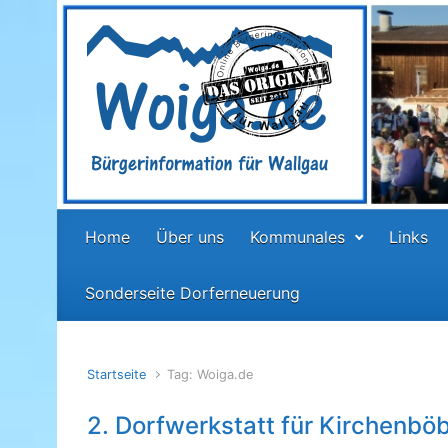
Zum Hauptinhalt springen
Home
Über uns
Kommunales
Links
Sonderseite Dorferneuerung
Startseite
Tag: Woiga.de
2. Dorfwerkstatt für Kirchenböb