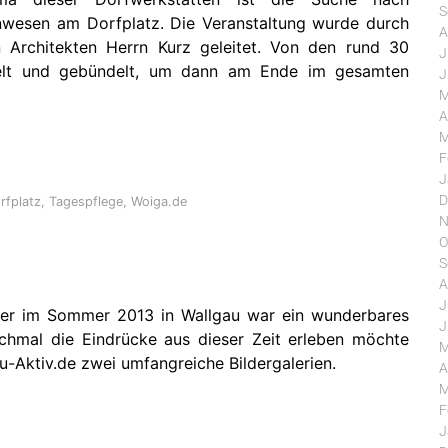
S
nwesen am Dorfplatz. Die Veranstaltung wurde durch
A
Architekten Herrn Kurz geleitet. Von den rund 30
J
lt und gebündelt, um dann am Ende im gesamten
J
M
A
M
F
J
D
rfplatz
,
Tagespflege
,
Woiga.de
N
O
S
A
J
ier im Sommer 2013 in Wallgau war ein wunderbares
J
ochmal die Eindrücke aus dieser Zeit erleben möchte
M
au-Aktiv.de zwei umfangreiche Bildergalerien.
A
M
F
J