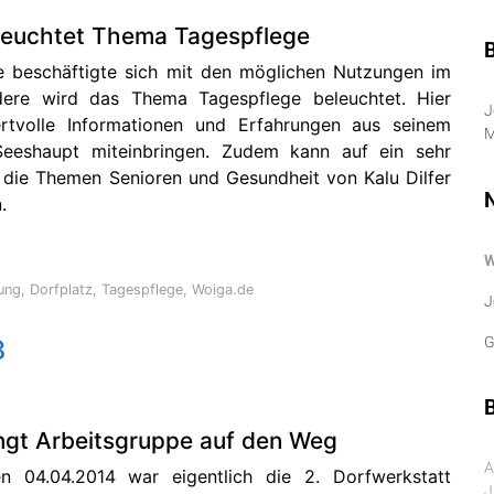
leuchtet Thema Tagespflege
e beschäftigte sich mit den möglichen Nutzungen im
dere wird das Thema Tagespflege beleuchtet. Hier
J
rtvolle Informationen und Erfahrungen aus seinem
M
eeshaupt miteinbringen. Zudem kann auf ein sehr
 die Themen Senioren und Gesundheit von Kalu Dilfer
.
ung
,
Dorfplatz
,
Tagespflege
,
Woiga.de
J
G
3
B
ngt Arbeitsgruppe auf den Weg
A
n 04.04.2014 war eigentlich die 2. Dorfwerkstatt
J