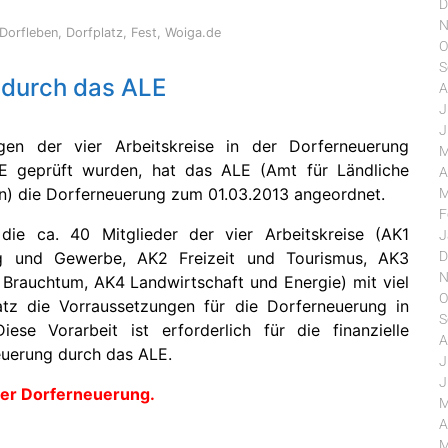
D
N
Dorfleben
,
Dorfplatz
,
Fest
,
Woiga.de
O
S
 durch das ALE
A
J
J
en der vier Arbeitskreise in der Dorferneuerung
M
E geprüft wurden, hat das ALE (Amt für Ländliche
A
n) die Dorferneuerung zum 01.03.2013 angeordnet.
M
F
ie ca. 40 Mitglieder der vier Arbeitskreise (AK1
J
D
ung und Gewerbe, AK2 Freizeit und Tourismus, AK3
N
Brauchtum, AK4 Landwirtschaft und Energie) mit viel
O
z die Vorraussetzungen für die Dorferneuerung in
S
iese Vorarbeit ist erforderlich für die finanzielle
A
euerung durch das ALE.
J
J
er Dorferneuerung.
M
A
M