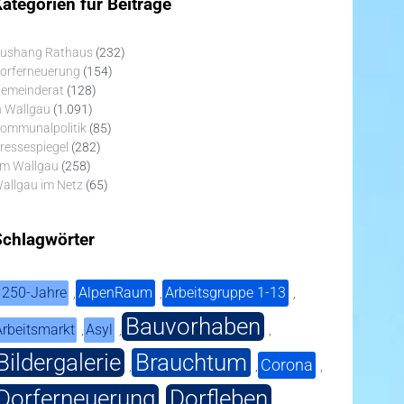
ategorien für Beiträge
ushang Rathaus
(232)
orferneuerung
(154)
emeinderat
(128)
n Wallgau
(1.091)
ommunalpolitik
(85)
ressespiegel
(282)
m Wallgau
(258)
allgau im Netz
(65)
Schlagwörter
1250-Jahre
AlpenRaum
Arbeitsgruppe 1-13
,
,
,
Bauvorhaben
Arbeitsmarkt
Asyl
,
,
,
Bildergalerie
Brauchtum
Corona
,
,
,
Dorferneuerung
Dorfleben
,
,