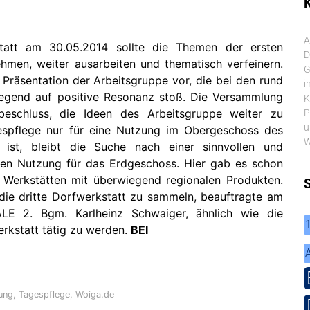
K
A
tatt am 30.05.2014 sollte die Themen der ersten
D
hmen, weiter ausarbeiten und thematisch verfeinern.
G
ie Präsentation der Arbeitsgruppe vor, die bei den rund
i
egend auf positive Resonanz stoß. Die Versammlung
K
beschluss, die Ideen des Arbeitsgruppe weiter zu
P
u
espflege nur für eine Nutzung im Obergeschoss des
W
ist, bleibt die Suche nach einer sinnvollen und
igen Nutzung für das Erdgeschoss. Hier gab es schon
Werkstätten mit überwiegend regionalen Produkten.
ie dritte Dorfwerkstatt zu sammeln, beauftragte am
E 2. Bgm. Karlheinz Schwaiger, ähnlich wie die
erkstatt tätig zu werden.
BEI
ung
,
Tagespflege
,
Woiga.de