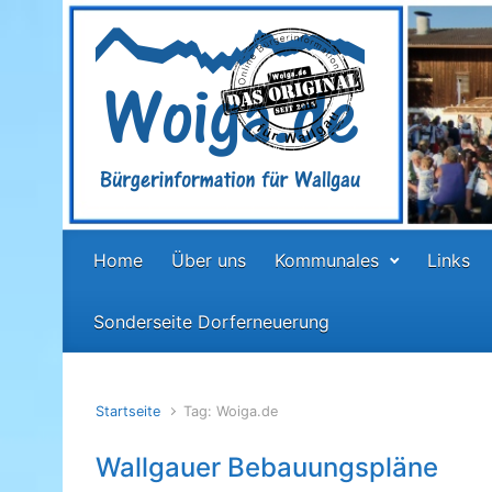
Zum Hauptinhalt springen
Home
Über uns
Kommunales
Links
Sonderseite Dorferneuerung
Startseite
Tag: Woiga.de
Wallgauer Bebauungspläne