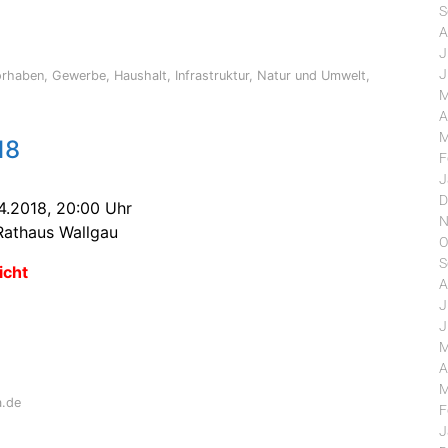
S
A
J
J
orhaben
,
Gewerbe
,
Haushalt
,
Infrastruktur
,
Natur und Umwelt
,
M
A
M
18
F
J
D
4.2018, 20:00 Uhr
N
Rathaus Wallgau
O
S
icht
A
J
J
M
A
M
a.de
F
J