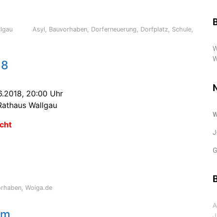
llgau
Asyl
,
Bauvorhaben
,
Dorferneuerung
,
Dorfplatz
,
Schule
,
W
W
18
6.2018, 20:00 Uhr
Rathaus Wallgau
cht
J
G
B
orhaben
,
Woiga.de
A
mm
J