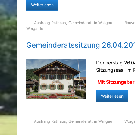
Weiterlesen
Aushang Rathaus
,
Gemeinderat
,
in Wallgau
Bauv
Woiga.de
Gemeinderatssitzung 26.04.20
Donnerstag 26.0
Sitzungssaal im 
Mit Sitzungsber
Weiterlesen
Aushang Rathaus
,
Gemeinderat
,
in Wallgau
Woig