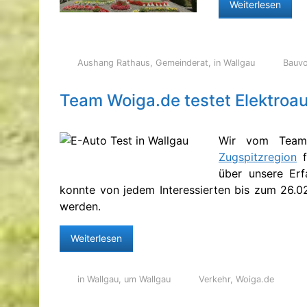
Weiterlesen
Aushang Rathaus
,
Gemeinderat
,
in Wallgau
Bauv
Team Woiga.de testet Elektroa
Wir vom Team
Zugspitzregion
f
über unsere Erf
konnte von jedem Interessierten bis zum 26.02
werden.
Weiterlesen
in Wallgau
,
um Wallgau
Verkehr
,
Woiga.de