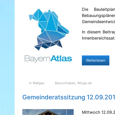
Die Bauleitp
Bebauungsplä
Gemeindeentwick
In diesem Beitra
Innenbereichssa
Weiterlesen
in Wallgau
Bauvorhaben
,
Woiga.de
Gemeinderatssitzung 12.09.20
Mittwoch 12.09.