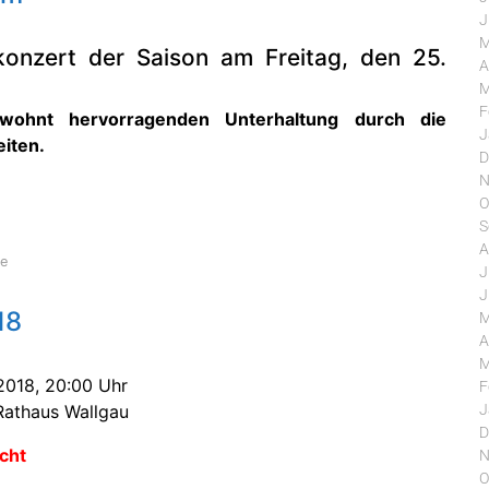
J
M
konzert der Saison am Freitag, den 25.
A
M
F
ohnt hervorragenden Unterhaltung durch die
J
iten.
D
N
O
S
A
de
J
J
18
M
A
M
2018, 20:00 Uhr
F
J
Rathaus Wallgau
D
cht
N
O