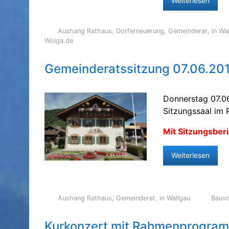
Weiterlesen
Aushang Rathaus
,
Dorferneuerung
,
Gemeinderat
,
in Wa
Woiga.de
Gemeinderatssitzung 07.06.20
Donnerstag 07.0
Sitzungssaal im 
Mit Sitzungsberi
Weiterlesen
Aushang Rathaus
,
Gemeinderat
,
in Wallgau
Bauv
Kurkonzert mit Rahmenprogra