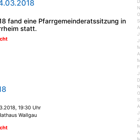
4.03.2018
D
N
O
8 fand eine Pfarrgemeinderatssitzung in
S
rheim statt.
A
J
cht
J
M
A
M
F
J
D
N
18
O
S
A
3.2018, 19:30 Uhr
J
Rathaus Wallgau
J
M
cht
A
M