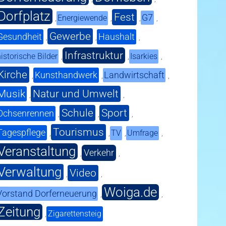
Dorfplatz
Fest
G7
Energiewende
,
,
,
,
Gewerbe
Gesundheit
Haushalt
,
,
,
Infrastruktur
istorische Bilder
Isarkies
,
,
,
Kirche
Kunsthandwerk
Landwirtschaft
,
,
,
Musik
Natur und Umwelt
,
,
Schule
Sport
Ochsenrennen
,
,
,
Tourismus
Tagespflege
TV
Umfrage
,
,
,
,
Veranstaltung
Verkehr
,
,
Verwaltung
Video
,
,
Woiga.de
Vorstand Dorferneuerung
,
,
Zeitung
Zigarettensteig
,