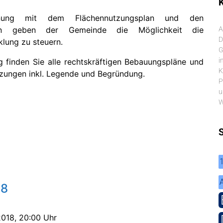
K
lanung mit dem Flächennutzungsplan und den
nen geben der Gemeinde die Möglichkeit die
A
D
lung zu steuern.
G
i
g finden Sie alle rechtskräftigen Bebauungspläne und
K
tzungen inkl. Legende und Begründung.
P
u
W
18
2018, 20:00 Uhr