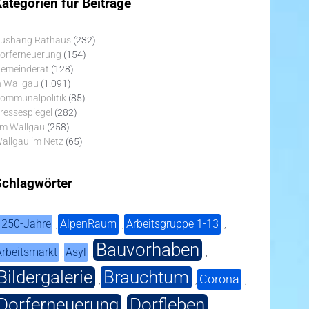
ategorien für Beiträge
ushang Rathaus
(232)
orferneuerung
(154)
emeinderat
(128)
n Wallgau
(1.091)
ommunalpolitik
(85)
ressespiegel
(282)
m Wallgau
(258)
allgau im Netz
(65)
Schlagwörter
1250-Jahre
AlpenRaum
Arbeitsgruppe 1-13
,
,
,
Bauvorhaben
Arbeitsmarkt
Asyl
,
,
,
Bildergalerie
Brauchtum
Corona
,
,
,
Dorferneuerung
Dorfleben
,
,