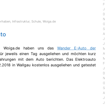
F
J
D
N
orhaben
,
Infrastruktur
,
Schule
,
Woiga.de
O
S
uto
A
J
J
 Woiga.de haben uns das
Wander E-Auto der
M
ür jeweils einen Tag ausgeliehen und möchten kurz
A
M
ahrungen mit dem Auto berichten. Das Elektroauto
F
.2018 in Wallgau kostenlos ausgeliehen und getestet
J
D
N
O
S
A
J
J