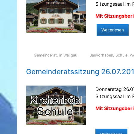
Sitzungssaal im 
Mit Sitzungsberi
Weiterlesen
Gemeinderat
,
in Wallgau
Bauvorhaben
,
Schule
,
W
Gemeinderatssitzung 26.07.20
Donnerstag 26.0
Sitzungssaal im 
Mit Sitzungsberi