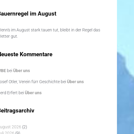
Bauernregel im August
enn's im August stark tauen tut, bleibt in der Regel das
etter gut.
Neueste Kommentare
WBE
bei
Über uns
osef Otler, Verein fürr Geschichte
bei
Über uns
erd Erfert
bei
Über uns
eitragsarchiv
ugust 2026
(2)
uli 2026
(9)