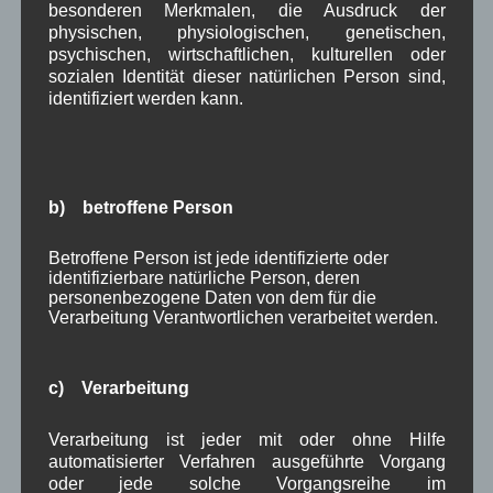
Dorferneuerung
,
Dorfplatz
,
Gesundheit
,
Verkehr
,
Vorstand
besonderen Merkmalen, die Ausdruck der
Dorferneuerung
,
Woiga.de
,
Zigarettensteig
physischen, physiologischen, genetischen,
psychischen, wirtschaftlichen, kulturellen oder
sozialen Identität dieser natürlichen Person sind,
identifiziert werden kann.
WWV Mitgliederversammlung
b) betroffene Person
Blutspenden 07.03.2017
Betroffene Person ist jede identifizierte oder
identifizierbare natürliche Person, deren
Noch keine Kommentare
personenbezogene Daten von dem für die
Verarbeitung Verantwortlichen verarbeitet werden.
Schreibe einen Kommentar
Deine E-Mail-Adresse wird nicht veröffentlicht.
c) Verarbeitung
Erforderliche Felder sind mit
*
markiert
Verarbeitung ist jeder mit oder ohne Hilfe
automatisierter Verfahren ausgeführte Vorgang
oder jede solche Vorgangsreihe im