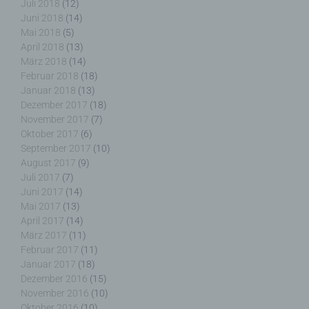
Nutzern die Verwendung unserer Internetseite zu
Juli 2018
(12)
erleichtern. Der Benutzer einer Internetseite, die
Juni 2018
(14)
Cookies verwendet, muss beispielsweise nicht bei
Mai 2018
(5)
jedem Besuch der Internetseite erneut seine
April 2018
(13)
Zugangsdaten eingeben, weil dies von der
März 2018
(14)
Internetseite und dem auf dem Computersystem
Februar 2018
(18)
des Benutzers abgelegten Cookie übernommen
Januar 2018
(13)
wird. Ein weiteres Beispiel ist das Cookie eines
Dezember 2017
(18)
Warenkorbes im Online-Shop. Der Online-Shop
November 2017
(7)
merkt sich die Artikel, die ein Kunde in den
Oktober 2017
(6)
virtuellen Warenkorb gelegt hat, über ein Cookie.
September 2017
(10)
August 2017
(9)
Die betroffene Person kann die Setzung von
Juli 2017
(7)
Cookies durch unsere Internetseite jederzeit
Juni 2017
(14)
mittels einer entsprechenden Einstellung des
Mai 2017
(13)
genutzten Internetbrowsers verhindern und damit
April 2017
(14)
der Setzung von Cookies dauerhaft
März 2017
(11)
widersprechen. Ferner können bereits gesetzte
Februar 2017
(11)
Cookies jederzeit über einen Internetbrowser oder
Januar 2017
(18)
andere Softwareprogramme gelöscht werden. Dies
Dezember 2016
(15)
ist in allen gängigen Internetbrowsern möglich.
November 2016
(10)
Deaktiviert die betroffene Person die Setzung von
Oktober 2016
(10)