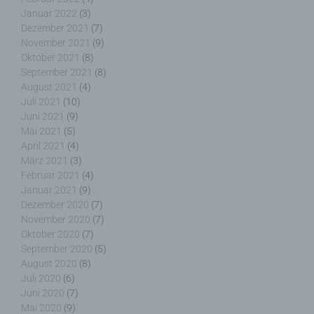
Januar 2022
(3)
Die Internetseiten verwenden teilweise so
Dezember 2021
(7)
genannte Cookies, LocalStorage und
November 2021
(9)
SessionStorage. Dies dient dazu, unser Angebot
Oktober 2021
(8)
nutzerfreundlicher, effektiver und sicherer zu
September 2021
(8)
machen. Local Storage und SessionStorage ist
August 2021
(4)
eine Technologie, mit welcher ihr Browser Daten
Juli 2021
(10)
auf Ihrem Computer oder mobilen Gerät
Juni 2021
(9)
abspeichert. Cookies sind Textdateien, welche
Mai 2021
(5)
über einen Internetbrowser auf einem
April 2021
(4)
Computersystem abgelegt und gespeichert
März 2021
(3)
werden. Sie können die Verwendung von Cookies,
Februar 2021
(4)
LocalStorage und SessionStorage durch
Januar 2021
(9)
entsprechende Einstellung in Ihrem Browser
Dezember 2020
(7)
verhindern.
November 2020
(7)
Oktober 2020
(7)
Zahlreiche Internetseiten und Server verwenden
September 2020
(5)
Cookies. Viele Cookies enthalten eine sogenannte
August 2020
(8)
Cookie-ID. Eine Cookie-ID ist eine eindeutige
Juli 2020
(6)
Kennung des Cookies. Sie besteht aus einer
Juni 2020
(7)
Zeichenfolge, durch welche Internetseiten und
Mai 2020
(9)