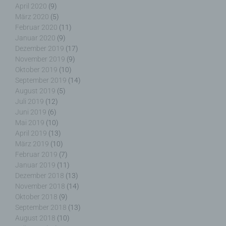
Server dem konkreten Internetbrowser zugeordnet
April 2020
(9)
werden können, in dem das Cookie gespeichert
März 2020
(5)
wurde. Dies ermöglicht es den besuchten
Februar 2020
(11)
Internetseiten und Servern, den individuellen
Januar 2020
(9)
Browser der betroffenen Person von anderen
Dezember 2019
(17)
Internetbrowsern, die andere Cookies enthalten,
November 2019
(9)
zu unterscheiden. Ein bestimmter Internetbrowser
Oktober 2019
(10)
kann über die eindeutige Cookie-ID wiedererkannt
September 2019
(14)
und identifiziert werden.
August 2019
(5)
Juli 2019
(12)
Durch den Einsatz von Cookies kann den Nutzern
Juni 2019
(6)
dieser Internetseite nutzerfreundlichere Services
Mai 2019
(10)
bereitstellen, die ohne die Cookie-Setzung nicht
April 2019
(13)
möglich wären.
März 2019
(10)
Februar 2019
(7)
Januar 2019
(11)
Mittels eines Cookies können die Informationen
Dezember 2018
(13)
und Angebote auf unserer Internetseite im Sinne
des Benutzers optimiert werden. Cookies
November 2018
(14)
ermöglichen uns, wie bereits erwähnt, die
Oktober 2018
(9)
Benutzer unserer Internetseite wiederzuerkennen.
September 2018
(13)
Zweck dieser Wiedererkennung ist es, den
August 2018
(10)