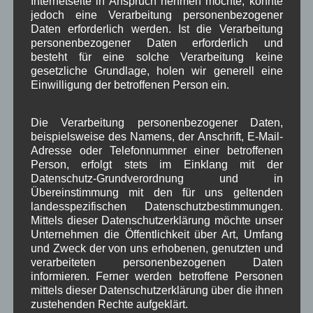
Internetseite in Anspruch nehmen möchte, könnte
neuer Platz das Problem mit dem zu steilen Weg
jedoch eine Verarbeitung personenbezogener
nicht löst. Vorstand Walter Brackenhofer sieht
Daten erforderlich werden. Ist die Verarbeitung
personenbezogener Daten erforderlich und
Probleme bei der Pflege eines Alpengartens und
besteht für eine solche Verarbeitung keine
verweist auf den ungepflegten Zustand der
gesetzliche Grundlage, holen wir generell eine
Bepflanzung zwischen den Parkplätzen am Haus
Einwilligung der betroffenen Person ein.
des Gastes. Bürgermeister Zahler möchte bei
einem Ortstermin mit dem Planer des ALE’s prüfen,
Die Verarbeitung personenbezogener Daten,
wie sich bei kalkulierten Baukosten von ca. 7.000
beispielsweise des Namens, der Anschrift, E-Mail-
bis 8.500 Euro die Steilstelle entschärfen ließe.
Adresse oder Telefonnummer einer betroffenen
Person, erfolgt stets im Einklang mit der
TOP 2:
Datenschutz-Grundverordnung und in
Übereinstimmung mit den für uns geltenden
Nächste Projekte der Dorferneuerung:
landesspezifischen Datenschutzbestimmungen.
Frau Pavoni fragte nach Vorschlägen, was in der
Mittels dieser Datenschutzerklärung möchte unser
Dorferneuerung als nächstes angepackt werden
Unternehmen die Öffentlichkeit über Art, Umfang
soll. Der Bürgermeister gab einen Vorschlag von
und Zweck der von uns erhobenen, genutzten und
Albert Neuner (Hackl) weiter, dass man sich mit
verarbeiteten personenbezogenen Daten
informieren. Ferner werden betroffene Personen
der Entschleunigung des Verkehrs auf der B11
mittels dieser Datenschutzerklärung über die ihnen
beschäftigen soll. Diskussion entstand darüber, ob
zustehenden Rechte aufgeklärt.