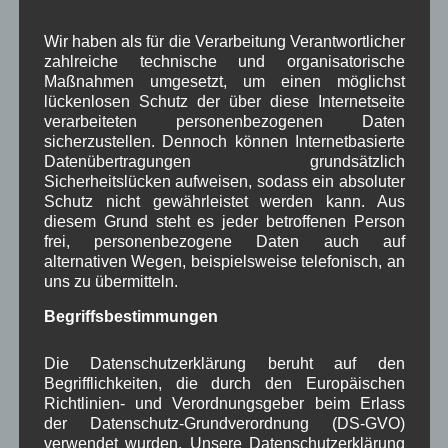
solche Maßnahmen zur Verringerung der
Geschwindigkeit als Provisorium oder im Rahmen
Wir haben als für die Verarbeitung Verantwortlicher
der anstehenden Sanierung der B11 fest eingeplant
zahlreiche technische und organisatorische
werden sollen.
Maßnahmen umgesetzt, um einen möglichst
Weitere Vorschläge für die nächsten Projekte in
lückenlosen Schutz der über diese Internetseite
der Dorferneuerung waren die Sanierung von
verarbeiteten personenbezogenen Daten
sicherzustellen. Dennoch können Internetbasierte
Wanderwegen und deren Beschilderung sowie eine
Datenübertragungen grundsätzlich
Neugestaltung der Kurparks. Zum Kurpark nannte
Sicherheitslücken aufweisen, sodass ein absoluter
der Bürgermeister die Summe von 380.000 €, die
Schutz nicht gewährleistet werden kann. Aus
vor sechs Jahren für die komplette Neugestaltung
diesem Grund steht es jeder betroffenen Person
veranschlagt wurde.
frei, personenbezogene Daten auch auf
alternativen Wegen, beispielsweise telefonisch, an
Frau Pavoni wird beim Straßenbauamt vorstellig,
uns zu übermitteln.
einen Besprechungstermin zu vereinbaren, um die
verschiedenen Möglichkeiten einer
Begriffsbestimmungen
Verkehrsberuhigung und einer Querungshilfe z.B.
an der Einmündung Isarstraße (Kindergarten)
Die Datenschutzerklärung beruht auf den
auszuloten.
Begrifflichkeiten, die durch den Europäischen
Richtlinien- und Verordnungsgeber beim Erlass
Um die Prioritäten für mögliche Arbeiten bei den
der Datenschutz-Grundverordnung (DS-GVO)
Wanderwegen aufstellen zu können, wurden
verwendet wurden. Unsere Datenschutzerklärung