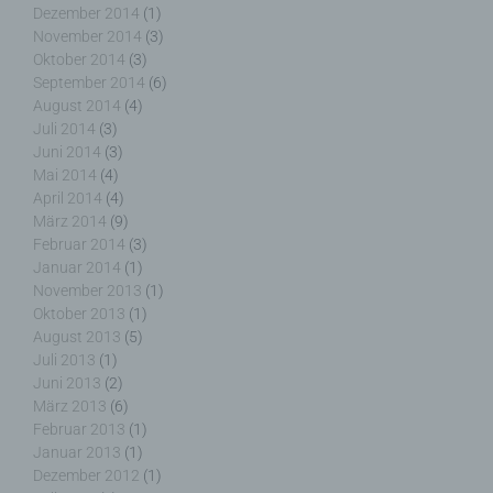
Dezember 2014
(1)
Service-Provider des zugreifenden Systems und
November 2014
(3)
(8) sonstige ähnliche Daten und Informationen, die
Oktober 2014
(3)
der Gefahrenabwehr im Falle von Angriffen auf
September 2014
(6)
unsere informationstechnologischen Systeme
August 2014
(4)
dienen.
Juli 2014
(3)
Juni 2014
(3)
Bei der Nutzung dieser allgemeinen Daten und
Mai 2014
(4)
Informationen ziehen wird keine Rückschlüsse auf
April 2014
(4)
die betroffene Person. Diese Informationen werden
März 2014
(9)
vielmehr benötigt, um (1) die Inhalte unserer
Februar 2014
(3)
Internetseite korrekt auszuliefern, (2) die Inhalte
Januar 2014
(1)
unserer Internetseite sowie die Werbung für diese
November 2013
(1)
zu optimieren, (3) die dauerhafte
Oktober 2013
(1)
Funktionsfähigkeit unserer
August 2013
(5)
informationstechnologischen Systeme und der
Juli 2013
(1)
Technik unserer Internetseite zu gewährleisten
Juni 2013
(2)
sowie (4) um Strafverfolgungsbehörden im Falle
März 2013
(6)
eines Cyberangriffes die zur Strafverfolgung
Februar 2013
(1)
notwendigen Informationen bereitzustellen. Diese
Januar 2013
(1)
anonym erhobenen Daten und Informationen
Dezember 2012
(1)
werden durch uns daher einerseits statistisch und