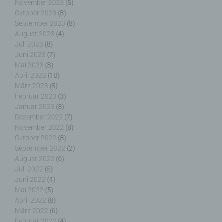
November 2023
(5)
Name und Anschrift des für die Verarbeitung
Oktober 2023
(8)
Verantwortlichen
September 2023
(8)
August 2023
(4)
Verantwortlicher im Sinne der Datenschutz-
Juli 2023
(8)
Grundverordnung, sonstiger in den Mitgliedstaaten
Juni 2023
(7)
der Europäischen Union geltenden
Mai 2023
(8)
Datenschutzgesetze und anderer Bestimmungen
April 2023
(10)
mit datenschutzrechtlichem Charakter ist die:
März 2023
(5)
Februar 2023
(3)
Januar 2023
(8)
Nicht kommerzielle Homepage Woiga.de
Dezember 2022
(7)
Wolfgang Behling
November 2022
(8)
Oktober 2022
(8)
Karwendelstraße 9
September 2022
(2)
August 2022
(6)
82499 Wallgau
Juli 2022
(5)
Juni 2022
(4)
Deutschland
Mai 2022
(5)
E-Mail: wolfgang.behling@t-online.de
April 2022
(8)
März 2022
(6)
Cookies / SessionStorage / LocalStorage
Februar 2022
(4)