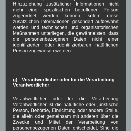
um Wallgau
(258)
Hinzuziehung zusätzlicher Informationen nicht
Wallgau im Netz
(65)
mehr einer spezifischen betroffenen Person
zugeordnet werden können, sofern diese
zusätzlichen Informationen gesondert aufbewahrt
Schlagwörter
werden und technischen und organisatorischen
Maßnahmen unterliegen, die gewährleisten, dass
die personenbezogenen Daten nicht einer
1250-Jahre
AlpenRaum
Arbeitsgruppe 1-13
,
,
,
identifizierten oder identifizierbaren natürlichen
Person zugewiesen werden.
Bauvorhaben
Arbeitsmarkt
Asyl
,
,
,
Bildergalerie
Brauchtum
Corona
,
,
,
Dorferneuerung
Dorfleben
,
,
g) Verantwortlicher oder für die Verarbeitung
Verantwortlicher
Dorfplatz
Fest
G7
Energiewende
,
,
,
,
Verantwortlicher oder für die Verarbeitung
Gewerbe
Gesundheit
Haushalt
,
,
,
Verantwortlicher ist die natürliche oder juristische
Infrastruktur
Person, Behörde, Einrichtung oder andere Stelle,
historische Bilder
Isarkies
,
,
,
die allein oder gemeinsam mit anderen über die
Kirche
Kunsthandwerk
Landwirtschaft
Zwecke und Mittel der Verarbeitung von
,
,
,
personenbezogenen Daten entscheidet. Sind die