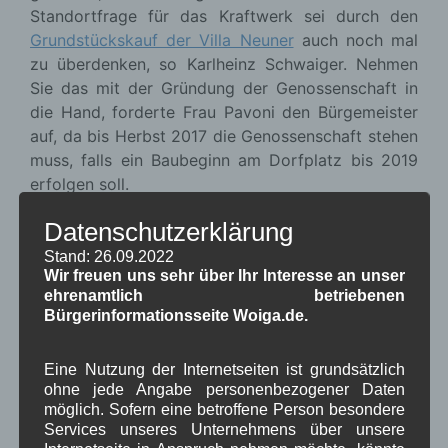
Standortfrage für das Kraftwerk sei durch den
Grundstückskauf der Villa Neuner
auch noch mal
zu überdenken, so Karlheinz Schwaiger. Nehmen
Sie das mit der Gründung der Genossenschaft in
die Hand, forderte Frau Pavoni den Bürgemeister
auf, da bis Herbst 2017 die Genossenschaft stehen
muss, falls ein Baubeginn am Dorfplatz bis 2019
erfolgen soll.
Fußweg Hölle:
Datenschutzerklärung
Der neue Fußweg an der Hölle ist auf den letzten
Stand: 26.09.2022
Metern im oberen Teil zu steil. (
Bilder vom Fußweg
Wir freuen uns sehr über Ihr Interesse an unser
an der Hölle
). Vom Landespfleger gebe es einen
ehrenamtlich betriebenen
Bürgerinformationsseite Woiga.de.
Vorschlag, wie auf der Brachfläche neben dem
Weg ein Alpengarten mit Sitzbank und Umgehung
der Steilstelle angelegt werden kann, so Frau
Eine Nutzung der Internetseiten ist grundsätzlich
ohne jede Angabe personenbezogener Daten
Pavoni. Hr. Johann Neuner merkte an, dass der
möglich. Sofern eine betroffene Person besondere
Weg im Winter nicht mit dem Fahrzeug geräumt
Services unseres Unternehmens über unsere
werden kann und Hr. Berwein ergänzte, dass ein