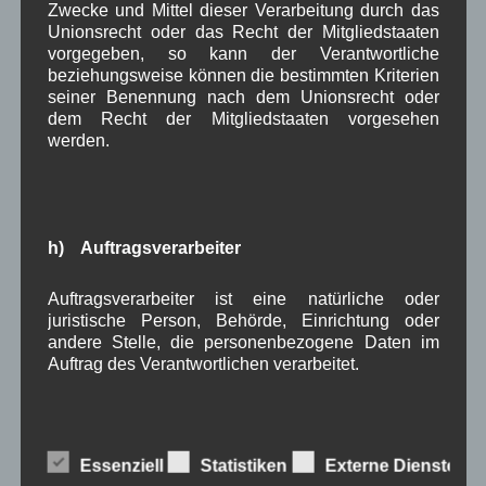
Musik
Natur und Umwelt
Ochsenrennen
Zwecke und Mittel dieser Verarbeitung durch das
,
,
,
Unionsrecht oder das Recht der Mitgliedstaaten
Schule
Sport
Tourismus
Tagespflege
,
,
,
,
vorgegeben, so kann der Verantwortliche
beziehungsweise können die bestimmten Kriterien
Veranstaltung
Verkehr
TV
Umfrage
,
,
,
,
seiner Benennung nach dem Unionsrecht oder
dem Recht der Mitgliedstaaten vorgesehen
Verwaltung
Video
werden.
,
,
Woiga.de
Vorstand Dorferneuerung
,
,
Zeitung
Zigarettensteig
,
h) Auftragsverarbeiter
Auftragsverarbeiter ist eine natürliche oder
Bauernregel im August
juristische Person, Behörde, Einrichtung oder
andere Stelle, die personenbezogene Daten im
Weht im August der Wind aus Nord, ziehen die Schwalben
Auftrag des Verantwortlichen verarbeitet.
noch lange nicht fort.
Neueste Kommentare
Essenziell
Statistiken
Externe Dienste
i) Empfänger