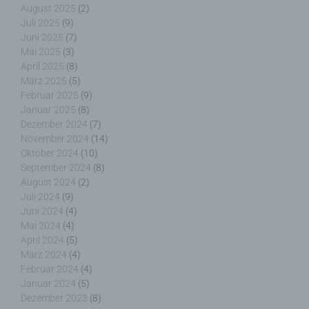
Verantwortlichen oder des Auftragsverarbeiters
August 2025
(2)
befugt sind, die personenbezogenen Daten zu
Juli 2025
(9)
verarbeiten.
Juni 2025
(7)
Mai 2025
(3)
April 2025
(8)
März 2025
(5)
Februar 2025
(9)
k) Einwilligung
Januar 2025
(8)
Dezember 2024
(7)
Einwilligung ist jede von der betroffenen Person
November 2024
(14)
freiwillig für den bestimmten Fall in informierter
Oktober 2024
(10)
Weise und unmissverständlich abgegebene
September 2024
(8)
Willensbekundung in Form einer Erklärung oder
August 2024
(2)
einer sonstigen eindeutigen bestätigenden
Juli 2024
(9)
Handlung, mit der die betroffene Person zu
Juni 2024
(4)
verstehen gibt, dass sie mit der Verarbeitung der
Mai 2024
(4)
sie betreffenden personenbezogenen Daten
April 2024
(5)
einverstanden ist.
März 2024
(4)
Februar 2024
(4)
Januar 2024
(5)
Dezember 2023
(8)