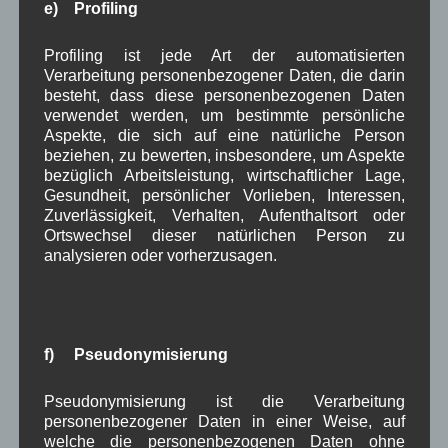
diesem Browser für meinen nächsten
e) Profiling
Kommentar speichern.
Profiling ist jede Art der automatisierten
*
Datenschutzbedingungen akzeptieren
Verarbeitung personenbezogener Daten, die darin
besteht, dass diese personenbezogenen Daten
verwendet werden, um bestimmte persönliche
Aspekte, die sich auf eine natürliche Person
beziehen, zu bewerten, insbesondere, um Aspekte
bezüglich Arbeitsleistung, wirtschaftlicher Lage,
Gesundheit, persönlicher Vorlieben, Interessen,
Zuverlässigkeit, Verhalten, Aufenthaltsort oder
Ortswechsel dieser natürlichen Person zu
analysieren oder vorherzusagen.
Kategorien für Beiträge
Aushang Rathaus
(232)
Dorferneuerung
(154)
f) Pseudonymisierung
Gemeinderat
(128)
in Wallgau
(1.091)
Pseudonymisierung ist die Verarbeitung
Kommunalpolitik
(85)
personenbezogener Daten in einer Weise, auf
Pressespiegel
(282)
welche die personenbezogenen Daten ohne