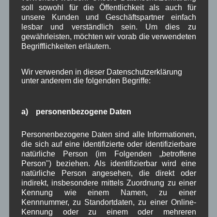
einzelne Dorfbereiche an die anwesenden
soll sowohl für die Öffentlichkeit als auch für
Personen verteilt, damit hier ein
unsere Kunden und Geschäftspartner einfach
Maßnahmenkatalog erstellt werden kann.
lesbar und verständlich sein. Um dies zu
gewährleisten, möchten wir vorab die verwendeten
Die nächste Sitzung der TG-Vorstandschaft wird
Begrifflichkeiten erläutern.
vsl. Anfang Mai (nach der GR-Sitzung am 27. April)
stattfinden.
Wir verwenden in dieser Datenschutzerklärung
unter anderem die folgenden Begriffe:
Um 20.25 Uhr schloss Bgm. Zahler die Sitzung und
wünschte allen einen guten Nachhauseweg.
a) personenbezogene Daten
Lesen Sie hier unseren
Sitzungsbericht der letzten
öffentlichen Vorstandessitzung vom 15.12.2015
Personenbezogene Daten sind alle Informationen,
die sich auf eine identifizierte oder identifizierbare
•
Lesen Sie hier auch unsere Sonderseite mit
natürliche Person (im Folgenden „betroffene
umfangreichen Informationen zur Dorferneuerung
Person") beziehen. Als identifizierbar wird eine
natürliche Person angesehen, die direkt oder
WBE und BEI
indirekt, insbesondere mittels Zuordnung zu einer
Kennung wie einem Namen, zu einer
Kennnummer, zu Standortdaten, zu einer Online-
Aushang Rathaus
,
Dorferneuerung
,
in Wallgau
Kennung oder zu einem oder mehreren