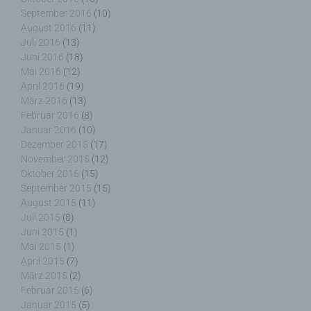
Cookies in dem genutzten Internetbrowser, sind
September 2016
(10)
unter Umständen nicht alle Funktionen unserer
August 2016
(11)
Internetseite vollumfänglich nutzbar.
Juli 2016
(13)
Erfassung von allgemeinen Daten und
Juni 2016
(18)
Informationen
Mai 2016
(12)
April 2016
(19)
März 2016
(13)
Die Internetseite erfasst mit jedem Aufruf der
Februar 2016
(8)
Internetseite durch eine betroffene Person oder ein
automatisiertes System eine Reihe von
Januar 2016
(10)
allgemeinen Daten und Informationen. Diese
Dezember 2015
(17)
allgemeinen Daten und Informationen werden in
November 2015
(12)
den Logfiles des Servers gespeichert. Erfasst
Oktober 2015
(15)
werden können die (1) verwendeten Browsertypen
September 2015
(15)
und Versionen, (2) das vom zugreifenden System
August 2015
(11)
verwendete Betriebssystem, (3) die Internetseite,
Juli 2015
(8)
von welcher ein zugreifendes System auf unsere
Juni 2015
(1)
Internetseite gelangt (sogenannte Referrer), (4) die
Mai 2015
(1)
Unterwebseiten, welche über ein zugreifendes
April 2015
(7)
System auf unserer Internetseite angesteuert
März 2015
(2)
werden, (5) das Datum und die Uhrzeit eines
Februar 2015
(6)
Zugriffs auf die Internetseite, (6) eine Internet-
Januar 2015
(5)
Protokoll-Adresse (IP-Adresse), (7) der Internet-