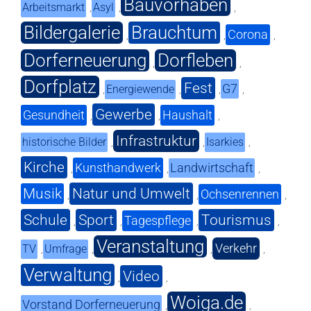
Bauvorhaben
Arbeitsmarkt
Asyl
,
,
,
Bildergalerie
Brauchtum
Corona
,
,
,
Dorferneuerung
Dorfleben
,
,
Dorfplatz
Fest
G7
Energiewende
,
,
,
,
Gewerbe
Gesundheit
Haushalt
,
,
,
Infrastruktur
historische Bilder
Isarkies
,
,
,
Kirche
Kunsthandwerk
Landwirtschaft
,
,
,
Musik
Natur und Umwelt
Ochsenrennen
,
,
,
Schule
Sport
Tourismus
Tagespflege
,
,
,
,
Veranstaltung
Verkehr
TV
Umfrage
,
,
,
,
Verwaltung
Video
,
,
Woiga.de
Vorstand Dorferneuerung
,
,