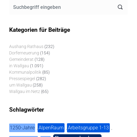
Kategorien für Beiträge
Aushang Rathaus
(232)
Dorferneuerung
(154)
Gemeinderat
(128)
in Wallgau
(1.091)
Kommunalpolitik
(85)
Pressespiegel
(282)
um Wallgau
(258)
Wallgau im Netz
(65)
Schlagwörter
1250-Jahre
AlpenRaum
Arbeitsgruppe 1-13
,
,
,