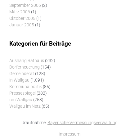
September 2006
(2)
März 2006
(1)
Oktober 2005
(1)
Januar 2005
(1)
Kategorien für Beiträge
Aushang Rathaus
(232)
Dorferneuerung
(154)
Gemeinderat
(128)
in Wallgau
(1.091)
Kommunalpolitik
(85)
Pressespiegel
(282)
um Wallgau
(258)
Wallgau im Netz
(65)
Uraufnahme:
Bayerische Vermessungsverwaltung
Impressum