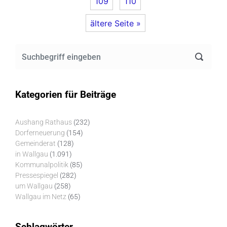
109
110
ältere Seite »
Kategorien für Beiträge
Aushang Rathaus
(232)
Dorferneuerung
(154)
Gemeinderat
(128)
in Wallgau
(1.091)
Kommunalpolitik
(85)
Pressespiegel
(282)
um Wallgau
(258)
Wallgau im Netz
(65)
Schlagwörter