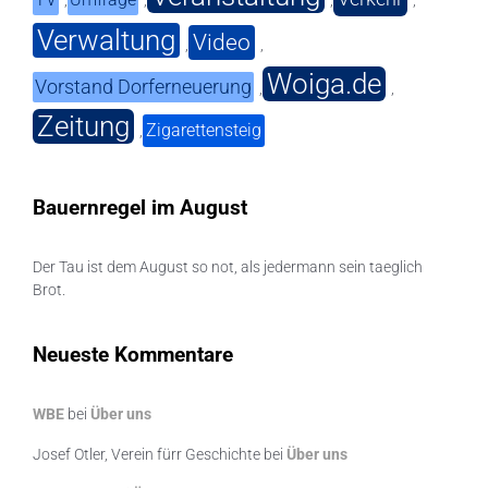
,
,
,
,
Verwaltung
Video
,
,
Woiga.de
Vorstand Dorferneuerung
,
,
Zeitung
Zigarettensteig
,
Bauernregel im August
Der Tau ist dem August so not, als jedermann sein taeglich
Brot.
Neueste Kommentare
WBE
bei
Über uns
Josef Otler, Verein fürr Geschichte
bei
Über uns