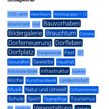
1250-Jahre
AlpenRaum
Arbeitsgruppe 1-13
,
,
,
Bauvorhaben
Arbeitsmarkt
Asyl
,
,
,
Bildergalerie
Brauchtum
Corona
,
,
,
Dorferneuerung
Dorfleben
,
,
Dorfplatz
Fest
G7
Energiewende
,
,
,
,
Gewerbe
Gesundheit
Haushalt
,
,
,
Infrastruktur
historische Bilder
Isarkies
,
,
,
Kirche
Kunsthandwerk
Landwirtschaft
,
,
,
Musik
Natur und Umwelt
Ochsenrennen
,
,
,
Schule
Sport
Tourismus
Tagespflege
,
,
,
,
Veranstaltung
Verkehr
TV
Umfrage