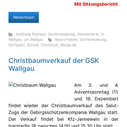
Mit Sitzungsbericht
Weiterlesen
Aushang Rathaus
,
Dorferneuerung
,
Gemeinderat
,
in
Wallgau
,
um Wallgau
Bauvorhaben
,
Dorferneuerung
,
Dorfplatz
,
Schule
,
Tourismus
,
Woiga.de
Christbaumverkauf der GSK
Wallgau
Am 3. und 4.
Adventssonntag (11.
und 18. Dezember)
findet wieder der Christbaumverkauf des Salut-
Zugs der Gebirgsschützenkompanie Wallgau statt.
Der Verkauf findet bei Kfz-Jennewein in der
Isarstarße 18 zwischen 14.00 und 15.30 Uhr statt.