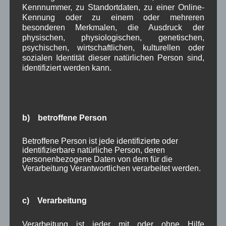
miteinander und füreinander Gottesdienst. Dieses
Kennnummer, zu Standortdaten, zu einer Online-
Jahr stand Kuba im Fokus. Nach der Andacht im
Kennung oder zu einem oder mehreren
besonderen Merkmalen, die Ausdruck der
Wallgauer Pfarrheim wurde zusammen mit den
physischen, physiologischen, genetischen,
Krüner Frauen, die sich im Anschluß an Ihre
psychischen, wirtschaftlichen, kulturellen oder
Andacht in der Krüner Kirche auf den Weg nach
sozialen Identität dieser natürlichen Person sind,
Wallgau gemacht hatten, gemütlich beisammen
identifiziert werden kann.
gesessen.
Weiterlesen
in Wallgau
Kirche
,
Woiga.de
b) betroffene Person
Behältertausch Rest- und Biomüll
Betroffene Person ist jede identifizierte oder
identifizierbare natürliche Person, deren
zum 01.07.2016
personenbezogene Daten von dem für die
Verarbeitung Verantwortlichen verarbeitet werden.
Bekanntmachu
ng:
c) Verarbeitung
Das Landratsamt
informiert über die
Verarbeitung ist jeder mit oder ohne Hilfe