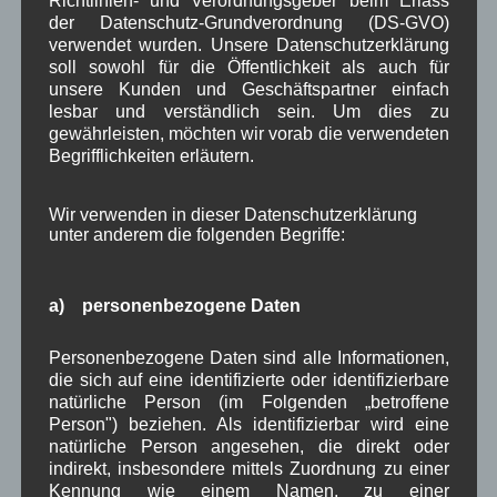
Richtlinien- und Verordnungsgeber beim Erlass
Wallgauer ist damit
der Datenschutz-Grundverordnung (DS-GVO)
gemeinsam mit dem langjährigen Vorstand Peter
verwendet wurden. Unsere Datenschutzerklärung
soll sowohl für die Öffentlichkeit als auch für
Reindl für die insgesamt 22 Mitarbeiter und mehr
unsere Kunden und Geschäftspartner einfach
als 900 Mitglieder der Genossenschaft
lesbar und verständlich sein. Um dies zu
verantwortlich.
gewährleisten, möchten wir vorab die verwendeten
Begrifflichkeiten erläutern.
Weiterlesen
Wir verwenden in dieser Datenschutzerklärung
in Wallgau
Gewerbe
,
Woiga.de
unter anderem die folgenden Begriffe:
Weltgebetstag 2016
a) personenbezogene Daten
Unter dem Motto
Personenbezogene Daten sind alle Informationen,
„Nehmt Kinder auf
die sich auf eine identifizierte oder identifizierbare
und ihr nehmt mich
natürliche Person (im Folgenden „betroffene
Person") beziehen. Als identifizierbar wird eine
auf“ fand am Freitag, 04.03.2016 der
natürliche Person angesehen, die direkt oder
Weltgebetstag der Frauen
statt. In über 170
indirekt, insbesondere mittels Zuordnung zu einer
Ländern weltweit feiern Frauen aller Konfessionen
Kennung wie einem Namen, zu einer