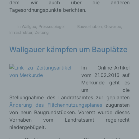
dem wir auch über die anderen
Auftragsverarbeiter und den Personen, die unter
Tagesordnungspunkte berichten.
der unmittelbaren Verantwortung des
Verantwortlichen oder des Auftragsverarbeiters
befugt sind, die personenbezogenen Daten zu
in Wallgau
,
Pressespiegel
Bauvorhaben
,
Gewerbe
,
verarbeiten.
Infrastruktur
,
Zeitung
Wallgauer kämpfen um Bauplätze
k) Einwilligung
Im Online-Artikel
vom 21.02.2016 auf
Einwilligung ist jede von der betroffenen Person
freiwillig für den bestimmten Fall in informierter
Merkur.de geht es
Weise und unmissverständlich abgegebene
um die
Willensbekundung in Form einer Erklärung oder
Stellungnahme des Landratsamtes zur geplanten
einer sonstigen eindeutigen bestätigenden
Änderung des Flächennutzungsplanes
zugunsten
Handlung, mit der die betroffene Person zu
von neun Baugrundstücken. Vorerst wurde dieses
verstehen gibt, dass sie mit der Verarbeitung der
sie betreffenden personenbezogenen Daten
Vorhaben vom Landratsamt regelrecht
einverstanden ist.
niedergebügelt.