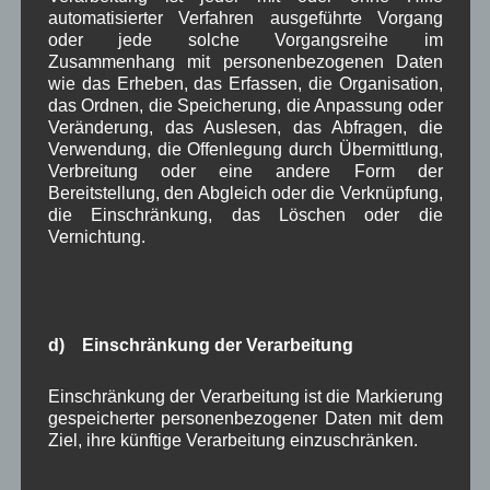
automatisierter Verfahren ausgeführte Vorgang
bevorstehe
oder jede solche Vorgangsreihe im
Systemumstellung und den Behältertausch von
Zusammenhang mit personenbezogenen Daten
Rest- und Biomülltonnen zum 01.07.2016.
wie das Erheben, das Erfassen, die Organisation,
das Ordnen, die Speicherung, die Anpassung oder
Ab 02.05.2016 werden nach und nach die neuen
Veränderung, das Auslesen, das Abfragen, die
Restmüll- und Biotonnen ausgeliefert.
Verwendung, die Offenlegung durch Übermittlung,
Ausführliche Informationen
hierzu sowie
Verbreitung oder eine andere Form der
Bereitstellung, den Abgleich oder die Verknüpfung,
Informationen zur Umstellung auf Volumentarif,
die Einschränkung, das Löschen oder die
Tonnengrößen und Preisen
finden Sie auf der
Vernichtung.
Homepage des Landratsamtes.
16.02.2016
Disclaimer
Quelle: Aushang am Rathaus Wallgau
d) Einschränkung der Verarbeitung
Einschränkung der Verarbeitung ist die Markierung
gespeicherter personenbezogener Daten mit dem
Ziel, ihre künftige Verarbeitung einzuschränken.
in Wallgau
Verwaltung