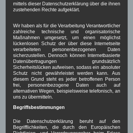
Gemeinderäte mit gutem Beispiel vorangehen und
mittels dieser Datenschutzerklärung über die ihnen
ihre Gesundheit checken lassen. Eintritt frei.
zustehenden Rechte aufgeklärt.
Mit Bildern
Wir haben als für die Verarbeitung Verantwortlicher
Weiterlesen
zahlreiche technische und organisatorische
Maßnahmen umgesetzt, um einen möglichst
lückenlosen Schutz der über diese Internetseite
in Wallgau
Bildergalerie
,
Gesundheit
,
Veranstaltung
,
verarbeiteten personenbezogenen Daten
Woiga.de
sicherzustellen. Dennoch können Internetbasierte
Datenübertragungen grundsätzlich
Sicherheitslücken aufweisen, sodass ein absoluter
Matthias Breith neuer Vorstand
Schutz nicht gewährleistet werden kann. Aus
der Raiffeisenbank
diesem Grund steht es jeder betroffenen Person
frei, personenbezogene Daten auch auf
alternativen Wegen, beispielsweise telefonisch, an
Matthias Breith tritt
uns zu übermitteln.
die Nachfolge des
Begriffsbestimmungen
im Februar 2015
verstorbenen
Die Datenschutzerklärung beruht auf den
Vorstands Martin
Begrifflichkeiten, die durch den Europäischen
Höck an. Der