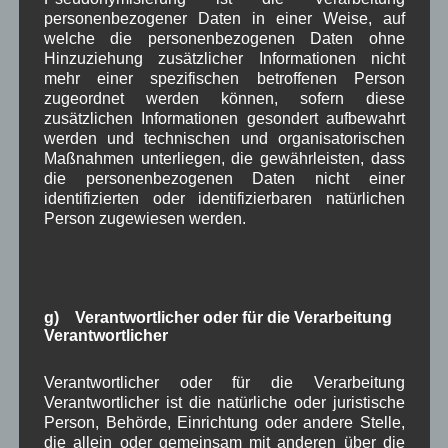
personenbezogener Daten in einer Weise, auf
welche die personenbezogenen Daten ohne
in Wallgau
Dorfleben
Hinzuziehung zusätzlicher Informationen nicht
mehr einer spezifischen betroffenen Person
Schlittenhunderennen abgesagt
zugeordnet werden können, sofern diese
zusätzlichen Informationen gesondert aufbewahrt
werden und technischen und organisatorischen
Im Online-Artikel
Maßnahmen unterliegen, die gewährleisten, dass
die personenbezogenen Daten nicht einer
vom 25.02.2016 auf
identifizierten oder identifizierbaren natürlichen
Merkur.de informiert
Person zugewiesen werden.
der Skiclub-Chef
über die
Absage des Schlittenhunderennens
das
am 05. und 06. März hätte stattfinden sollen.
g) Verantwortlicher oder für die Verarbeitung
in Wallgau
,
Pressespiegel
Sport
,
Zeitung
Verantwortlicher
Internationales
Verantwortlicher oder für die Verarbeitung
Verantwortlicher ist die natürliche oder juristische
Schlittenhunderennen 2016
Person, Behörde, Einrichtung oder andere Stelle,
die allein oder gemeinsam mit anderen über die