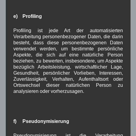
Mannschaftsbesprechung zum
Start ins Jubiläumsjahr
e) Profiling
Profiling ist jede Art der automatisierten
Die Feuerwehr
Verarbeitung personenbezogener Daten, die darin
Wallgau startet am
besteht, dass diese personenbezogenen Daten
Mittwoch den 2.
verwendet werden, um bestimmte persönliche
März mit der Mannschaftbesprechung ins
Aspekte, die sich auf eine natürliche Person
Jubiläumsjahr 2016. Hierzu sind
alle
aktiven
beziehen, zu bewerten, insbesondere, um Aspekte
bezüglich Arbeitsleistung, wirtschaftlicher Lage,
Kameraden aufgerufen, an der Besprechung, die
Gesundheit, persönlicher Vorlieben, Interessen,
um 19.15 Uhr im Feuerwehrgerätehaus beginnt,
Zuverlässigkeit, Verhalten, Aufenthaltsort oder
teilzunehmen. An diesem Abend wird der
Ortswechsel dieser natürlichen Person zu
Übungsplan verteilt und das Bierzelt zum 125-
analysieren oder vorherzusagen.
jährigen Jubiläum vom Do. 4. bis So. 7. August
besprochen. Als Höhepunkt der Feierlichkeiten
findet am Samstag den 6. August das erste
Werdenfelser
Ochsenrennen
statt. Nähere Infos
f) Pseudonymisierung
sowie das genaue Programm sind auf der
Homepage der Feuerwehr Wallgau
zu erhalten.
BEI
Pseudonymisierung ist die Verarbeitung