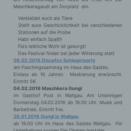
Benutzer unserer Internetseite wiederzuerkennen.
Maschkeragaudi am Dorplatz ein.
Zweck dieser Wiedererkennung ist es, den
Nutzern die Verwendung unserer Internetseite zu
Verkleidet euch als Tiere
erleichtern. Der Benutzer einer Internetseite, die
Stellt eure Geschicklichkeit bei verschiedenen
Cookies verwendet, muss beispielsweise nicht bei
jedem Besuch der Internetseite erneut seine
Stationen auf die Probe
Zugangsdaten eingeben, weil dies von der
Habt einfach Spaß!!
Internetseite und dem auf dem Computersystem
Fürs leibliche Wohl ist gesorgt!
des Benutzers abgelegten Cookie übernommen
Das Festival findet bei jeder Witterung statt
wird. Ein weiteres Beispiel ist das Cookie eines
06.02.2016 Discofox Schlagerparty
Warenkorbes im Online-Shop. Der Online-Shop
merkt sich die Artikel, die ein Kunde in den
am Faschingssamstag im Haus des Gastes.
virtuellen Warenkorb gelegt hat, über ein Cookie.
Einlass ab 16 Jahren. Maskierung erwünscht.
Eintritt 5€
Die betroffene Person kann die Setzung von
04.02.2016 Maschkera Gungl
Cookies durch unsere Internetseite jederzeit
im Gasthof Post in Wallgau. Am Unsinnigen
mittels einer entsprechenden Einstellung des
Donnerstag 04.02.2016 ab 18.00 Uhr. Musik und
genutzten Internetbrowsers verhindern und damit
Barbetrieb. Eintritt frei.
der Setzung von Cookies dauerhaft
28.01.2016 Gungl in Wallgau
widersprechen. Ferner können bereits gesetzte
Cookies jederzeit über einen Internetbrowser oder
ab 19.00 Uhr im Haus des Gastes Wallgau. Für
andere Softwareprogramme gelöscht werden. Dies
Unterhaltung sorgen Die Oberen Isartaler.