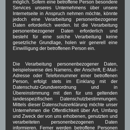
Aushang Rathaus
,
in Wallgau
Veranstaltung
möglich. Sofern eine betroffene Person besondere
Services unseres Unternehmens über unsere
Internetseite in Anspruch nehmen möchte, könnte
Gesundheitstag in Wallgau
jedoch eine Verarbeitung personenbezogener
Daten erforderlich werden. Ist die Verarbeitung
personenbezogener Daten erforderlich und
Unter der
besteht für eine solche Verarbeitung keine
Schirmherrschaft
gesetzliche Grundlage, holen wir generell eine
der drei Isartaler
Einwilligung der betroffenen Person ein.
Bürgermeister
veranstaltet die
Die Verarbeitung personenbezogener Daten,
Gesundheitsregion
beispielsweise des Namens, der Anschrift, E-Mail-
plus
einen
Adresse oder Telefonnummer einer betroffenen
Person, erfolgt stets im Einklang mit der
Gesundheitstag am Samstag, 12. März 2016 im
Datenschutz-Grundverordnung und in
Haus des Gastes in Wallgau.
Von 11:00 bis 18:00
Übereinstimmung mit den für uns geltenden
Uhr
können sich alle Interessierten Bürgerinnen
landesspezifischen Datenschutzbestimmungen.
und Bürger zu den Themen Bewegung, Ernährung,
Mittels dieser Datenschutzerklärung möchte unser
Entspannung, Vorsorge und Früherkennung
Unternehmen die Öffentlichkeit über Art, Umfang
und Zweck der von uns erhobenen, genutzten und
informieren. Wie schon in der
Gemeinderatssitzung
verarbeiteten personenbezogenen Daten
vom 10.12.2016
angekündigt, wollen die Wallgauer
informieren. Ferner werden betroffene Personen