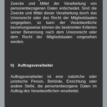
Zwecke und Mittel der Verarbeitung von
Auch in diesem Jahr
personenbezogenen Daten entscheidet. Sind die
hofft man beim
Zwecke und Mittel dieser Verarbeitung durch das
Wallgauer Skiclub
Unionsrecht oder das Recht der Mitgliedstaaten
vorgegeben, so kann der Verantwortliche
wieder auf
beziehungsweise können die bestimmten Kriterien
ausreichend Schnee für das traditionelle
seiner Benennung nach dem Unionsrecht oder
Schittenhunderennen, das von Freitag 04.03. bis
dem Recht der Mitgliedstaaten vorgesehen
Sonntag 06.03.2016 mit Start und Ziel am
werden.
Wallgauer Hofgarten stattfinden soll.
Das Schlittenhunderennen wird gemeinsam vom
Skiclub Wallgau
und vom
Fränkischen
Schlittenhunde Sportclub
ausgetragen und feiert
h) Auftragsverarbeiter
heuer sein 25-jähriges Jubiläum.
Auftragsverarbeiter ist eine natürliche oder
Abgesagt:
Lesen Sie hierzu den
Online-Artikel vom
juristische Person, Behörde, Einrichtung oder
25.02.2016 auf Merkur.de
andere Stelle, die personenbezogene Daten im
Mit Bildern vom Vorjahr
Auftrag des Verantwortlichen verarbeitet.
Weiterlesen