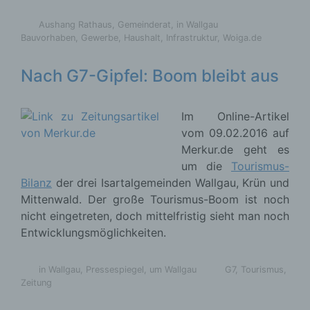
Cookies / SessionStorage / LocalStorage
Aushang Rathaus
,
Gemeinderat
,
in Wallgau
Bauvorhaben
,
Gewerbe
,
Haushalt
,
Infrastruktur
,
Woiga.de
Die Internetseiten verwenden teilweise so
genannte Cookies, LocalStorage und
Nach G7-Gipfel: Boom bleibt aus
SessionStorage. Dies dient dazu, unser Angebot
nutzerfreundlicher, effektiver und sicherer zu
machen. Local Storage und SessionStorage ist
Im Online-Artikel
eine Technologie, mit welcher ihr Browser Daten
vom 09.02.2016 auf
auf Ihrem Computer oder mobilen Gerät
Merkur.de geht es
abspeichert. Cookies sind Textdateien, welche
um die
Tourismus-
über einen Internetbrowser auf einem
Computersystem abgelegt und gespeichert
Bilanz
der drei Isartalgemeinden Wallgau, Krün und
werden. Sie können die Verwendung von Cookies,
Mittenwald. Der große Tourismus-Boom ist noch
LocalStorage und SessionStorage durch
nicht eingetreten, doch mittelfristig sieht man noch
entsprechende Einstellung in Ihrem Browser
Entwicklungsmöglichkeiten.
verhindern.
in Wallgau
,
Pressespiegel
,
um Wallgau
G7
,
Tourismus
,
Zahlreiche Internetseiten und Server verwenden
Zeitung
Cookies. Viele Cookies enthalten eine sogenannte
Cookie-ID. Eine Cookie-ID ist eine eindeutige