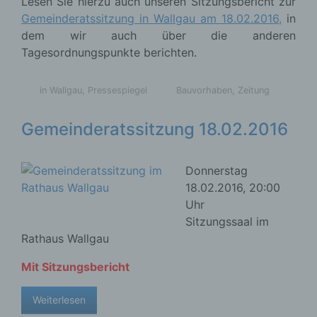
Lesen Sie hierzu auch unseren Sitzungsbericht zur
Gemeinderatssitzung in Wallgau am 18.02.2016,
in
dem wir auch über die anderen
Name und Anschrift des für die Verarbeitung
Tagesordnungspunkte berichten.
Verantwortlichen
in Wallgau
,
Pressespiegel
Bauvorhaben
,
Zeitung
Verantwortlicher im Sinne der Datenschutz-
Grundverordnung, sonstiger in den Mitgliedstaaten
der Europäischen Union geltenden
Gemeinderatssitzung 18.02.2016
Datenschutzgesetze und anderer Bestimmungen
mit datenschutzrechtlichem Charakter ist die:
Donnerstag
18.02.2016, 20:00
Nicht kommerzielle Homepage Woiga.de
Uhr
Wolfgang Behling
Sitzungssaal im
Rathaus Wallgau
Karwendelstraße 9
82499 Wallgau
Mit Sitzungsbericht
Deutschland
Weiterlesen
E-Mail: wolfgang.behling@t-online.de