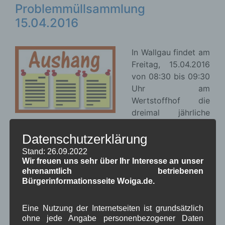
Problemmüllsammlung
15.04.2016
In Wallgau findet am
Freitag, 15.04.2016
von 08:30 bis 09:30
Uhr am
Wertstoffhof die
dreimal jährliche
mobile
Datenschutzerklärung
Problemmüllsammlung des Landratsamtes statt.
Merkblätter was zum Problemmüll zählt und was
Stand: 26.09.2022
nicht, finden sie auf der
Homepage des
Wir freuen uns sehr über Ihr Interesse an unser
ehrenamtlich betriebenen
Landratsamtes
.
Bürgerinformationsseite Woiga.de.
Weiterlesen
Eine Nutzung der Internetseiten ist grundsätzlich
ohne jede Angabe personenbezogener Daten