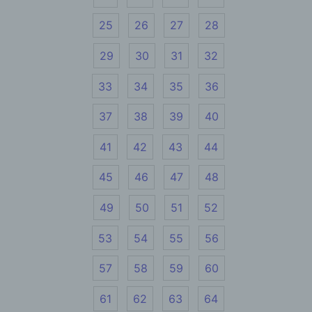
werden, (5) das Datum und die Uhrzeit eines
Zugriffs auf die Internetseite, (6) eine Internet-
25
26
27
28
Protokoll-Adresse (IP-Adresse), (7) der Internet-
Service-Provider des zugreifenden Systems und
29
30
31
32
(8) sonstige ähnliche Daten und Informationen, die
der Gefahrenabwehr im Falle von Angriffen auf
33
34
35
36
unsere informationstechnologischen Systeme
dienen.
37
38
39
40
Bei der Nutzung dieser allgemeinen Daten und
41
42
43
44
Informationen ziehen wird keine Rückschlüsse auf
die betroffene Person. Diese Informationen werden
45
46
47
48
vielmehr benötigt, um (1) die Inhalte unserer
Internetseite korrekt auszuliefern, (2) die Inhalte
49
50
51
52
unserer Internetseite sowie die Werbung für diese
zu optimieren, (3) die dauerhafte
Funktionsfähigkeit unserer
53
54
55
56
informationstechnologischen Systeme und der
Technik unserer Internetseite zu gewährleisten
57
58
59
60
sowie (4) um Strafverfolgungsbehörden im Falle
eines Cyberangriffes die zur Strafverfolgung
61
62
63
64
notwendigen Informationen bereitzustellen. Diese